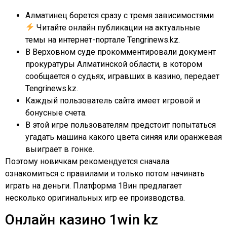
Алматинец борется сразу с тремя зависимостями
Читайте онлайн публикации на актуальные
темы на интернет-портале Tengrinews.kz.
В Верховном суде прокомментировали документ
прокуратуры Алматинской области, в котором
сообщается о судьях, игравших в казино, передает
Tengrinews.kz.
Каждый пользователь сайта имеет игровой и
бонусные счета.
В этой игре пользователям предстоит попытаться
угадать машина какого цвета синяя или оранжевая
выиграет в гонке.
Поэтому новичкам рекомендуется сначала
ознакомиться с правилами и только потом начинать
играть на деньги. Платформа 1Вин предлагает
несколько оригинальных игр ее производства.
Онлайн казино 1win kz