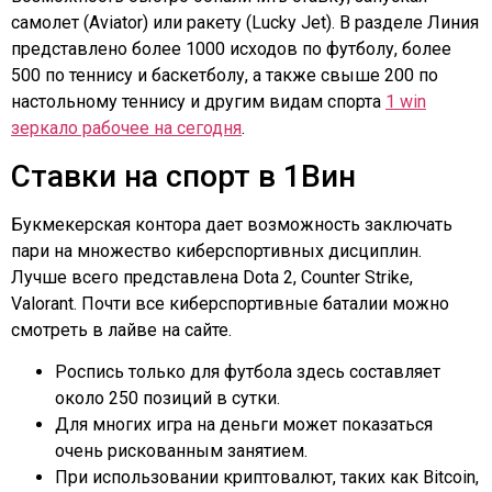
самолет (Aviator) или ракету (Lucky Jet). В разделе Линия
представлено более 1000 исходов по футболу, более
500 по теннису и баскетболу, а также свыше 200 по
настольному теннису и другим видам спорта
1 win
зеркало рабочее на сегодня
.
Ставки на спорт в 1Вин
Букмекерская контора дает возможность заключать
пари на множество киберспортивных дисциплин.
Лучше всего представлена Dota 2, Counter Strike,
Valorant. Почти все киберспортивные баталии можно
смотреть в лайве на сайте.
Роспись только для футбола здесь составляет
около 250 позиций в сутки.
Для многих игра на деньги может показаться
очень рискованным занятием.
При использовании криптовалют, таких как Bitcoin,