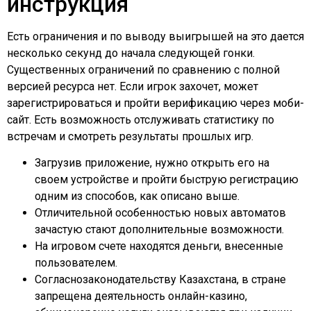
инструкция
Есть ограничения и по выводу выигрышей на это дается
несколько секунд до начала следующей гонки.
Существенных ограничений по сравнению с полной
версией ресурса нет. Если игрок захочет, может
зарегистрироваться и пройти верификацию через моби-
сайт. Есть возможность отслуживать статистику по
встречам и смотреть результаты прошлых игр.
Загрузив приложение, нужно открыть его на
своем устройстве и пройти быструю регистрацию
одним из способов, как описано выше.
Отличительной особенностью новых автоматов
зачастую стают дополнительные возможности.
На игровом счете находятся деньги, внесенные
пользователем.
Согласнозаконодательству Казахстана, в стране
запрещена деятельность онлайн-казино,