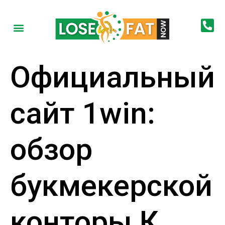
Официальный
сайт 1win:
обзор
букмекерской
конторы К