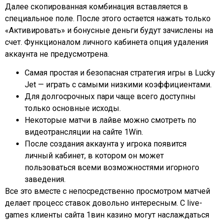
Далее скопированная комбинация вставляется в
специальное поле. После этого остается нажать только
«Активировать» и бонусные деньги будут зачислены на
счет. Функционалом личного кабинета опция удаления
аккаунта не предусмотрена.
Самая простая и безопасная стратегия игры в Lucky
Jet — играть с самыми низкими коэффициентами.
Для долгосрочных пари чаще всего доступны
только основные исходы.
Некоторые матчи в лайве можно смотреть по
видеотрансляции на сайте 1Win.
После создания аккаунта у игрока появится
личный кабинет, в котором он может
пользоваться всеми возможностями игорного
заведения.
Все это вместе с непосредственно просмотром матчей
делает процесс ставок довольно интересным. С live-
games клиенты сайта 1вин казино могут наслаждаться