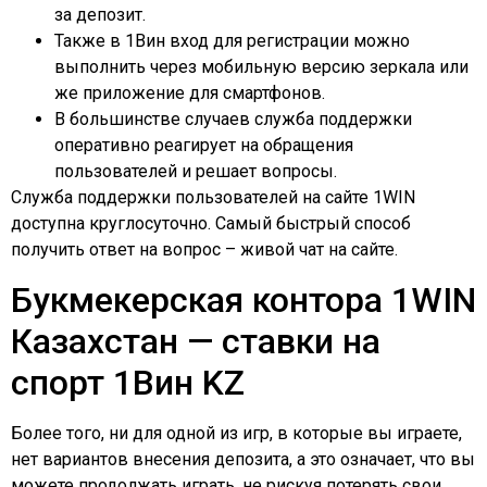
за депозит.
Также в 1Вин вход для регистрации можно
выполнить через мобильную версию зеркала или
же приложение для смартфонов.
В большинстве случаев служба поддержки
оперативно реагирует на обращения
пользователей и решает вопросы.
Служба поддержки пользователей на сайте 1WIN
доступна круглосуточно. Самый быстрый способ
получить ответ на вопрос – живой чат на сайте.
Букмекерская контора 1WIN
Казахстан — ставки на
спорт 1Вин KZ
Более того, ни для одной из игр, в которые вы играете,
нет вариантов внесения депозита, а это означает, что вы
можете продолжать играть, не рискуя потерять свои