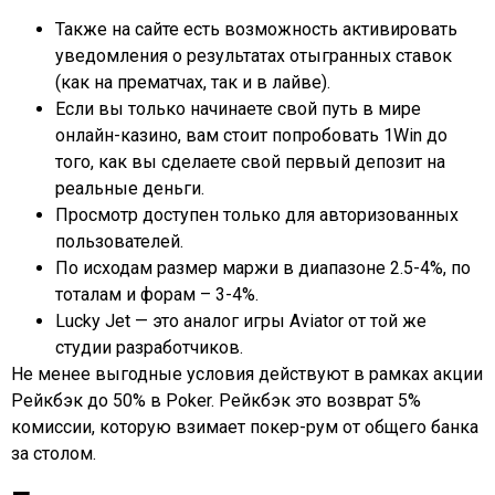
Также на сайте есть возможность активировать
уведомления о результатах отыгранных ставок
(как на прематчах, так и в лайве).
Если вы только начинаете свой путь в мире
онлайн-казино, вам стоит попробовать 1Win до
того, как вы сделаете свой первый депозит на
реальные деньги.
Просмотр доступен только для авторизованных
пользователей.
По исходам размер маржи в диапазоне 2.5-4%, по
тоталам и форам – 3-4%.
Lucky Jet — это аналог игры Aviator от той же
студии разработчиков.
Не менее выгодные условия действуют в рамках акции
Рейкбэк до 50% в Poker. Рейкбэк это возврат 5%
комиссии, которую взимает покер-рум от общего банка
за столом.