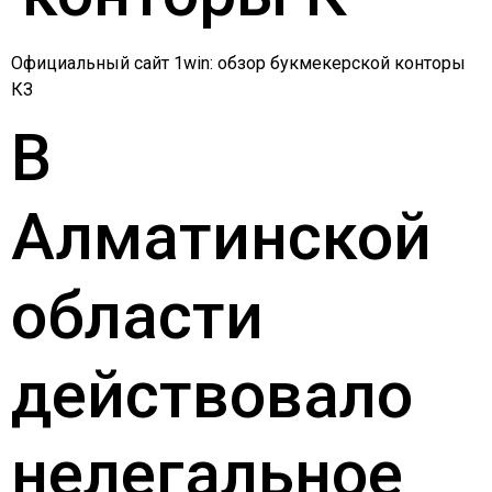
Официальный сайт 1win: обзор букмекерской конторы
КЗ
В
Алматинской
области
действовало
нелегальное