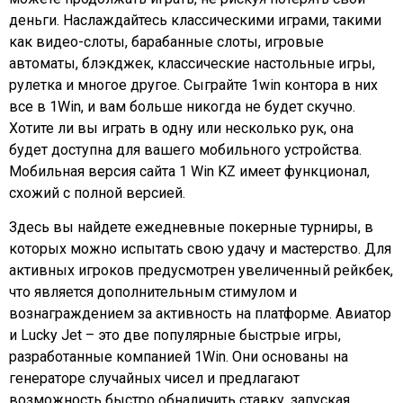
деньги. Наслаждайтесь классическими играми, такими
как видео-слоты, барабанные слоты, игровые
автоматы, блэкджек, классические настольные игры,
рулетка и многое другое. Сыграйте 1win контора в них
все в 1Win, и вам больше никогда не будет скучно.
Хотите ли вы играть в одну или несколько рук, она
будет доступна для вашего мобильного устройства.
Мобильная версия сайта 1 Win KZ имеет функционал,
схожий с полной версией.
Здесь вы найдете ежедневные покерные турниры, в
которых можно испытать свою удачу и мастерство. Для
активных игроков предусмотрен увеличенный рейкбек,
что является дополнительным стимулом и
вознаграждением за активность на платформе. Авиатор
и Lucky Jet – это две популярные быстрые игры,
разработанные компанией 1Win. Они основаны на
генераторе случайных чисел и предлагают
возможность быстро обналичить ставку, запуская