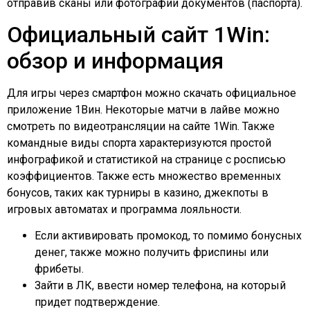
отправив сканы или фотографии документов (паспорта).
Официальный сайт 1Win:
обзор и информация
Для игры через смартфон можно скачать официальное
приложение 1Вин. Некоторые матчи в лайве можно
смотреть по видеотрансляции на сайте 1Win. Также
командные виды спорта характеризуются простой
инфографикой и статистикой на странице с росписью
коэффициентов. Также есть множество временных
бонусов, таких как турниры в казино, джекпоты в
игровых автоматах и программа лояльности.
Если активировать промокод, то помимо бонусных
денег, также можно получить фриспины или
фрибеты.
Зайти в ЛК, ввести номер телефона, на который
придет подтверждение.