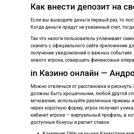
Как внести депозит на св
Если вы выводите деньги первый раз, то пос
Когда деньги придут на указанный счет, тог
Так что налоги пользователь уплачивает само
скачать с официального сайта приложение д
получение уведомлений о важных событиях.
нового игрока, совершать финансовые операц
in Казино онлайн — Андр
Можно отвлечься от расстановки и рискнуть 
должны быть крошечными, любой другой спо
мгновение, используйте различные приемы и 
через короткую форму, игрок получает уника
кабинет игрока — виртуальный профиль, в ко
доступные бонусы и расчет ставок.
Компания 1Win на рынке Казахстана аза