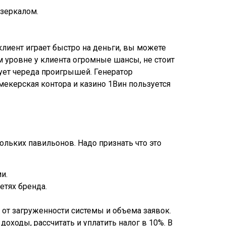
 зеркалом.
 клиент играет быстро на деньги, вы можете
м уровне у клиента огромные шансы, не стоит
ует череда проигрышей. Генератор
екерская контора и казино 1Вин пользуется
ольких павильонов. Надо признать что это
и.
етях бренда.
 от загруженности системы и объема заявок.
оходы, рассчитать и уплатить налог в 10%. В