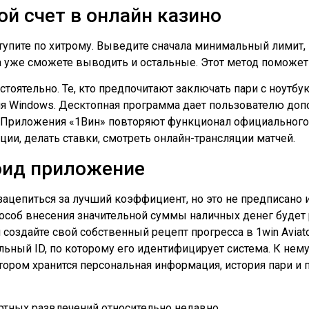
ой счет в онлайн казино
тупите по хитрому. Выведите сначала минимальный лимит, 
да уже сможете выводить и остальные. Этот метод поможет
стоятельно. Те, кто предпочитают заключать пари с ноутб
ля Windows. Десктопная программа дает пользователю до
 Приложения «1Вин» повторяют функционал официального 
ии, делать ставки, смотреть онлайн-трансляции матчей.
оид приложение
зацепиться за лучший коэффициент, но это не предписано 
соб внесения значительной суммы наличных денег будет 
создайте свой собственный рецепт прогресса в 1win Aviato
льный ID, по которому его идентифицирует система. К не
тором хранится персональная информация, история пари и
ртных развлечений относительно недавно.