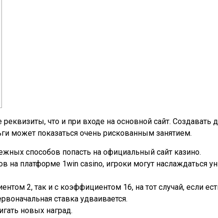
 реквизиты, что и при входе на основной сайт. Создавать
ньги может показаться очень рискованным занятием.
дежных способов попасть на официальный сайт казино.
ов на платформе 1win casino, игроки могут наслаждаться
нтом 2, так и с коэффициентом 16, на тот случай, если ес
ервоначальная ставка удваивается.
игать новых наград.