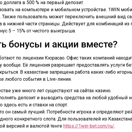
о доплата в 500 % на первый депозит.
овать на компьютере и мобильном устройстве. 1WIN моби
а. Также пользователь может переключить внешний вид са
 в нижней части страницы. Действует для комбинаций из 
бонус 5 – 15% от чистого выигрыша.
ь бонусы и акции вместе?
ботают по лицензии Кюрасао. Офис таких компаний находит
ту вообще. Её лицензия разрешает предоставлять услуги бе
рыться. В казахстане запрещена работа каких-либо игорны
е любого события в Live-линии.
стве уже много лет существуют на сайтах казино.
полнять депозит и выводить средства на любой удобный н
 здесь есть и ставки на спорт.
о он самый лучший. Потребности игрока и определяют рей
одного конкретного слота. Для пользователей из Казахстан
ой версией и валютой тенге
https://1win-bet.com/ru/
.