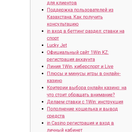
для клиентов
Поддержка пользователей из
Казахстана. Как получить
консультацию
in вход в беттинг раздел: ставки на
спорт
Lucky Jet
Официальный сайт 1Win KZ:
регистрация аккаунта
Линия 1Win, киберспорт и Live
Плюсы и минусы игры в онлайн-
казино
Критерии выбора онлайн казино: на
что стоит обращать внимание?
Делаем ставки с 1Win: инструкция
Пополнение кошелька и вывод
средств
in Casino регистрация и вход в
личный кабинет