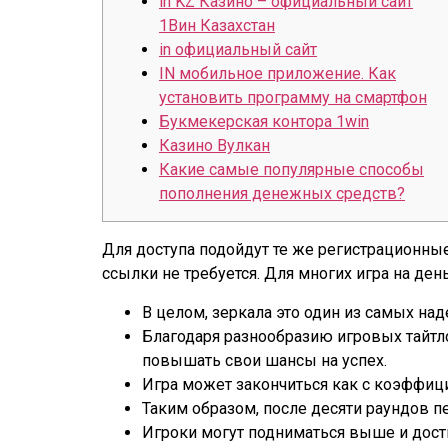
in KZ Казино – официальный сайт
1Вин Казахстан
in официальный сайт
IN мобильное приложение. Как
установить программу на смартфон
Букмекерская контора 1win
Казино Вулкан
Какие самые популярные способы
пополнения денежных средств?
Для доступа подойдут те же регистрационные
ссылки не требуется. Для многих игра на де
В целом, зеркала это один из самых на
Благодаря разнообразию игровых тайтл
повышать свои шансы на успех.
Игра может закончиться как с коэффицие
Таким образом, после десяти раундов п
Игроки могут подниматься выше и дост