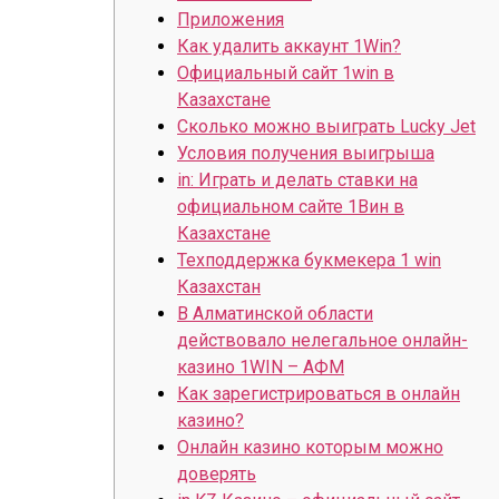
Приложения
Как удалить аккаунт 1Win?
Официальный сайт 1win в
Казахстане
Сколько можно выиграть Lucky Jet
Условия получения выигрыша
in: Играть и делать ставки на
официальном сайте 1Вин в
Казахстане
Техподдержка букмекера 1 win
Казахстан
В Алматинской области
действовало нелегальное онлайн-
казино 1WIN – АФМ
Как зарегистрироваться в онлайн
казино?
Онлайн казино которым можно
доверять