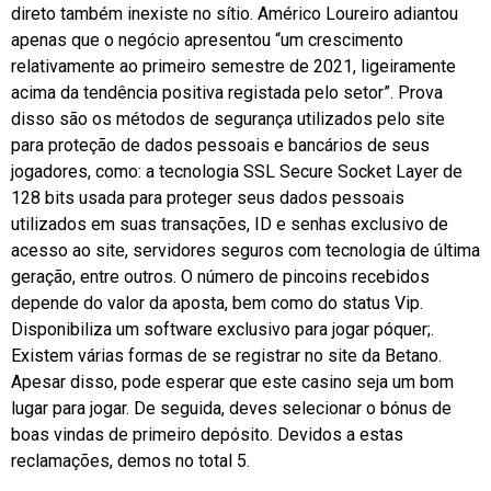
direto também inexiste no sítio. Américo Loureiro adiantou
apenas que o negócio apresentou “um crescimento
relativamente ao primeiro semestre de 2021, ligeiramente
acima da tendência positiva registada pelo setor”. Prova
disso são os métodos de segurança utilizados pelo site
para proteção de dados pessoais e bancários de seus
jogadores, como: a tecnologia SSL Secure Socket Layer de
128 bits usada para proteger seus dados pessoais
utilizados em suas transações, ID e senhas exclusivo de
acesso ao site, servidores seguros com tecnologia de última
geração, entre outros. O número de pincoins recebidos
depende do valor da aposta, bem como do status Vip.
Disponibiliza um software exclusivo para jogar póquer;.
Existem várias formas de se registrar no site da Betano.
Apesar disso, pode esperar que este casino seja um bom
lugar para jogar. De seguida, deves selecionar o bónus de
boas vindas de primeiro depósito. Devidos a estas
reclamações, demos no total 5.