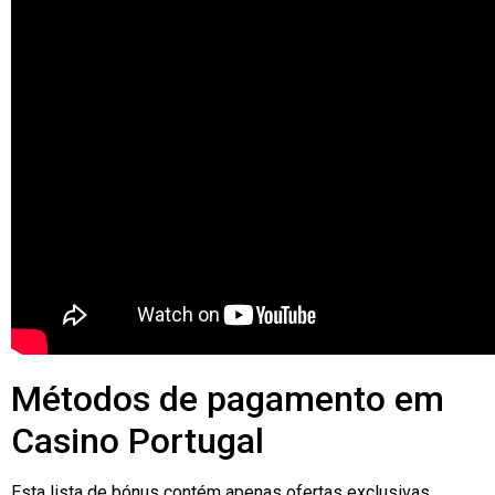
Métodos de pagamento em
Casino Portugal
Esta lista de bónus contém apenas ofertas exclusivas