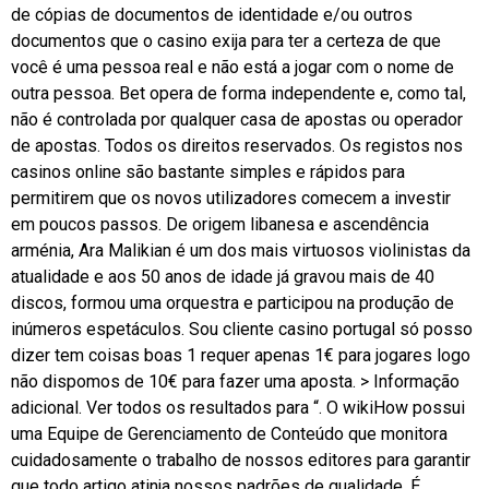
de cópias de documentos de identidade e/ou outros
documentos que o casino exija para ter a certeza de que
você é uma pessoa real e não está a jogar com o nome de
outra pessoa. Bet opera de forma independente e, como tal,
não é controlada por qualquer casa de apostas ou operador
de apostas. Todos os direitos reservados. Os registos nos
casinos online são bastante simples e rápidos para
permitirem que os novos utilizadores comecem a investir
em poucos passos. De origem libanesa e ascendência
arménia, Ara Malikian é um dos mais virtuosos violinistas da
atualidade e aos 50 anos de idade já gravou mais de 40
discos, formou uma orquestra e participou na produção de
inúmeros espetáculos. Sou cliente casino portugal só posso
dizer tem coisas boas 1 requer apenas 1€ para jogares logo
não dispomos de 10€ para fazer uma aposta. > Informação
adicional. Ver todos os resultados para “. O wikiHow possui
uma Equipe de Gerenciamento de Conteúdo que monitora
cuidadosamente o trabalho de nossos editores para garantir
que todo artigo atinja nossos padrões de qualidade. É