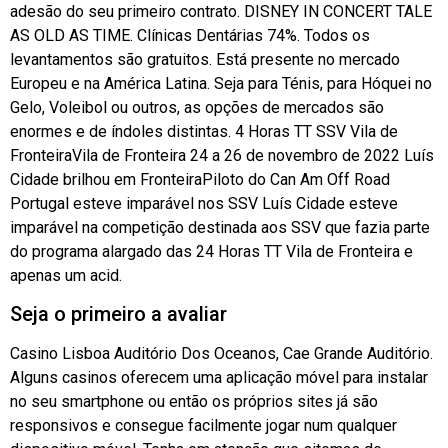
adesão do seu primeiro contrato. DISNEY IN CONCERT TALE
AS OLD AS TIME. Clínicas Dentárias 74%. Todos os
levantamentos são gratuitos. Está presente no mercado
Europeu e na América Latina. Seja para Ténis, para Hóquei no
Gelo, Voleibol ou outros, as opções de mercados são
enormes e de índoles distintas. 4 Horas TT SSV Vila de
FronteiraVila de Fronteira 24 a 26 de novembro de 2022 Luís
Cidade brilhou em FronteiraPiloto do Can Am Off Road
Portugal esteve imparável nos SSV Luís Cidade esteve
imparável na competição destinada aos SSV que fazia parte
do programa alargado das 24 Horas TT Vila de Fronteira e
apenas um acid.
Seja o primeiro a avaliar
Casino Lisboa Auditório Dos Oceanos, Cae Grande Auditório.
Alguns casinos oferecem uma aplicação móvel para instalar
no seu smartphone ou então os próprios sites já são
responsivos e consegue facilmente jogar num qualquer