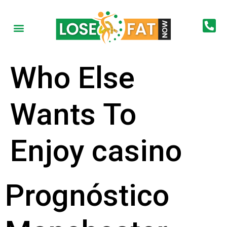
Who Else
Wants To
Enjoy casino
Prognóstico