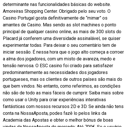
determinante nas funcionalidades básicas do website.
Amoreiras Shopping Center. Obrigado pelo seu voto. O
Casino Portugal gosta definitivamente de “mimar” os
amantes de Casino. Mas sendo as slot machines o ponto
principal de qualquer casino online, as mais de 300 slots do
Placard já conferem uma diversidade assinalável, se quiser
experimentar todas. Para deixar o seu comentário tem de
iniciar sessão. É nessa hora que o jogo alto começa a corroer
a alma dos jogadores, com um misto de avareza, medo e
tensão nervosa. O ESC casino foi criado para satisfazer
predominantemente as necessidades dos jogadores
portugueses, mas os clientes de outros países são mais do
que bem vindos. No entanto, como referimos, as condições
não são de todo as mais fáceis de cumprir. Saiba mais sobre
como usar o Unity para criar experiências interativas
fantásticas com nossos recursos 2D e 3D. Se ainda não tens
conta na NossaAposta, podes fazê lo pelos links da
Academia das Apostas e obter o melhor bónus de boas
vindas da NossaAposta do mercado: Até 700€. Se o usuário