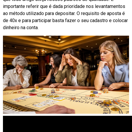
importante referir que é dada prioridade nos levantamentos
ao método utilizado para depositar. O requisito de aposta é
de 40x e para participar basta fazer o seu cadastro e colocar
dinheiro na conta.