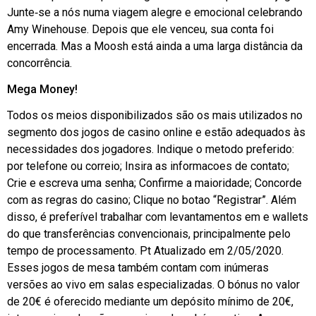
Junte‑se a nós numa viagem alegre e emocional celebrando
Amy Winehouse. Depois que ele venceu, sua conta foi
encerrada. Mas a Moosh está ainda a uma larga distância da
concorrência.
Mega Money!
Todos os meios disponibilizados são os mais utilizados no
segmento dos jogos de casino online e estão adequados às
necessidades dos jogadores. Indique o metodo preferido:
por telefone ou correio; Insira as informacoes de contato;
Crie e escreva uma senha; Confirme a maioridade; Concorde
com as regras do casino; Clique no botao “Registrar”. Além
disso, é preferível trabalhar com levantamentos em e wallets
do que transferências convencionais, principalmente pelo
tempo de processamento. Pt Atualizado em 2/05/2020.
Esses jogos de mesa também contam com inúmeras
versões ao vivo em salas especializadas. O bónus no valor
de 20€ é oferecido mediante um depósito mínimo de 20€,