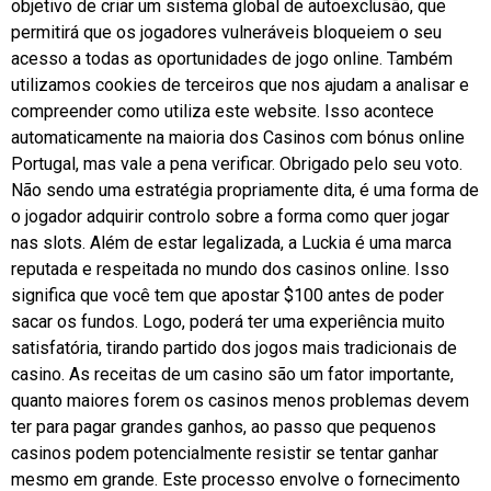
objetivo de criar um sistema global de autoexclusão, que
permitirá que os jogadores vulneráveis bloqueiem o seu
acesso a todas as oportunidades de jogo online. Também
utilizamos cookies de terceiros que nos ajudam a analisar e
compreender como utiliza este website. Isso acontece
automaticamente na maioria dos Casinos com bónus online
Portugal, mas vale a pena verificar. Obrigado pelo seu voto.
Não sendo uma estratégia propriamente dita, é uma forma de
o jogador adquirir controlo sobre a forma como quer jogar
nas slots. Além de estar legalizada, a Luckia é uma marca
reputada e respeitada no mundo dos casinos online. Isso
significa que você tem que apostar $100 antes de poder
sacar os fundos. Logo, poderá ter uma experiência muito
satisfatória, tirando partido dos jogos mais tradicionais de
casino. As receitas de um casino são um fator importante,
quanto maiores forem os casinos menos problemas devem
ter para pagar grandes ganhos, ao passo que pequenos
casinos podem potencialmente resistir se tentar ganhar
mesmo em grande. Este processo envolve o fornecimento