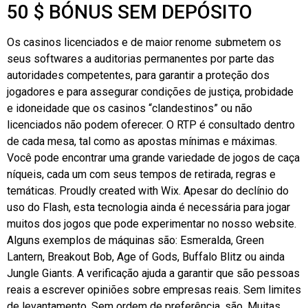
50 $ BÓNUS SEM DEPÓSITO
Os casinos licenciados e de maior renome submetem os
seus softwares a auditorias permanentes por parte das
autoridades competentes, para garantir a proteção dos
jogadores e para assegurar condições de justiça, probidade
e idoneidade que os casinos “clandestinos” ou não
licenciados não podem oferecer. O RTP é consultado dentro
de cada mesa, tal como as apostas mínimas e máximas.
Você pode encontrar uma grande variedade de jogos de caça
níqueis, cada um com seus tempos de retirada, regras e
temáticas. Proudly created with Wix. Apesar do declínio do
uso do Flash, esta tecnologia ainda é necessária para jogar
muitos dos jogos que pode experimentar no nosso website.
Alguns exemplos de máquinas são: Esmeralda, Green
Lantern, Breakout Bob, Age of Gods, Buffalo Blitz ou ainda
Jungle Giants. A verificação ajuda a garantir que são pessoas
reais a escrever opiniões sobre empresas reais. Sem limites
de levantamento. Sem ordem de preferência, são. Muitas