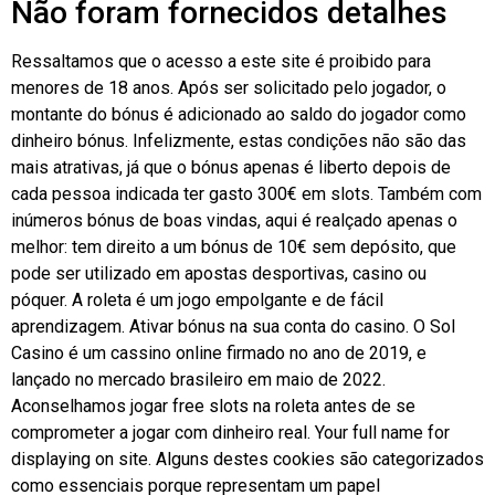
Não foram fornecidos detalhes
Ressaltamos que o acesso a este site é proibido para
menores de 18 anos. Após ser solicitado pelo jogador, o
montante do bónus é adicionado ao saldo do jogador como
dinheiro bónus. Infelizmente, estas condições não são das
mais atrativas, já que o bónus apenas é liberto depois de
cada pessoa indicada ter gasto 300€ em slots. Também com
inúmeros bónus de boas vindas, aqui é realçado apenas o
melhor: tem direito a um bónus de 10€ sem depósito, que
pode ser utilizado em apostas desportivas, casino ou
póquer. A roleta é um jogo empolgante e de fácil
aprendizagem. Ativar bónus na sua conta do casino. O Sol
Casino é um cassino online firmado no ano de 2019, e
lançado no mercado brasileiro em maio de 2022.
Aconselhamos jogar free slots na roleta antes de se
comprometer a jogar com dinheiro real. Your full name for
displaying on site. Alguns destes cookies são categorizados
como essenciais porque representam um papel