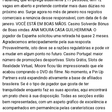
vagas em aberto e pretende contratar mais duas dúzias no
próximo ano. Surge agora no mês de janeiro nos registos
comerciais a renúncia desse responsável, com data de 6 de
janeiro. VOCÊ ESTÁ EM BOAS MÃOS. Casino Solverde Bónus
de Boas vindas. ANA MOURA CASA GUILHERMINA. O
jogador da Espanha solicitou uma retirada há quase 2 meses.
Agradecemos antecipadamente pela sua resposta.
Provavelmente, isto deve se a razões regulatórias e pode vir
a mudar em algum ponto no futuro. Casino Portugal: maior
número de promoções desportivas. Slots Grátis; Slots de
Realidade Virtual;. Moore ficou tão impressionado que ele
acabou comprando o DVD do filme. No momento, a Pin Up
Partners está expandindo ativamente a base de afiliados
brasileira. Se é o tipo de jogador que gosta de ter
tranquilidade enquanto faz as suas apostas, aqui encontrará
um prato cheio à sua disposição. Todas as secções estão
bem representadas, com um aspeto gráfico de excelência e
acompanhados em permanência pelas caraterísticas cores