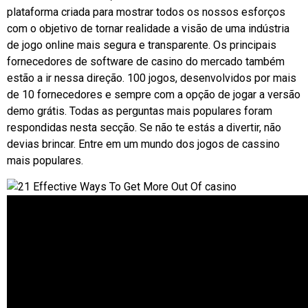
plataforma criada para mostrar todos os nossos esforços
com o objetivo de tornar realidade a visão de uma indústria
de jogo online mais segura e transparente. Os principais
fornecedores de software de casino do mercado também
estão a ir nessa direção. 100 jogos, desenvolvidos por mais
de 10 fornecedores e sempre com a opção de jogar a versão
demo grátis. Todas as perguntas mais populares foram
respondidas nesta secção. Se não te estás a divertir, não
devias brincar. Entre em um mundo dos jogos de cassino
mais populares.