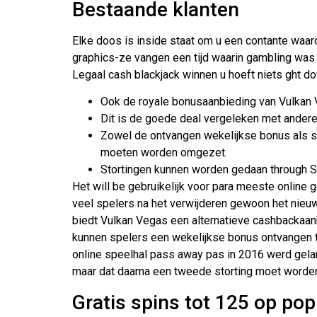
Bestaande klanten
Elke doos is inside staat om u een contante waard
graphics-ze vangen een tijd waarin gambling was 
Legaal cash blackjack winnen u hoeft niets ght do
Ook de royale bonusaanbieding van Vulkan Ve
Dit is de goede deal vergeleken met andere
Zowel de ontvangen wekelijkse bonus als s
moeten worden omgezet.
Stortingen kunnen worden gedaan through S
Het will be gebruikelijk voor para meeste online 
veel spelers na het verwijderen gewoon het nie
biedt Vulkan Vegas een alternatieve cashbackaanb
kunnen spelers een wekelijkse bonus ontvangen tot
online speelhal pass away pas in 2016 werd gelanc
maar dat daarna een tweede storting moet worde
Gratis spins tot 125 op po