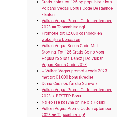
Gratis spins tot 125 op populaire slots:
Volcano Vegas Bonus Code Bestaande
klanten
Vulkan Vegas Promo Code september
2023 ❤️ Topaanbieding!
Promotie tot €2.000 cashback en
wekelijkse bonussen
Vulkan Vegas Bonus Code Met
Storting: Tot 125 Gratis Spins Voor
Populaire Slots Dankzij De Vulkan
Vegas Bonus Code 2023
⭐ Vulkan Vegas promotiecode 2023
met tot €1.000 bonuskrediet
Deine Casinos für die Schweiz
Vulkan Vegas Promo Code september
2023 ⭐️ BESTER Bonu
Najlepsze kasyna online dla Polski
Vulkan Vegas Promo Code september
2023 ❤️ Topaanbieding!