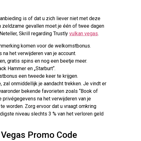
bieding is of dat u zich liever niet met deze
In zeldzame gevallen moet je één of twee dagen
teller, Skrill regarding Trustly
vulkan vegas
.
in aanmerking komen voor de welkomstbonus.
 na het verwijderen van je account.
n, gratis spins en nog een beetje meer.
ack Hammer en „Starburt“.
tbonus een tweede keer te krijgen.
al onmiddellijk je aandacht trekken. Je vindt er
waaronder bekende favorieten zoals “Book of
e privégegevens na het verwijderen van je
te worden. Zorg ervoor dat u vraagt omkring
digste niveau slechts 3 % van het verloren geld
kan Vegas Promo Code