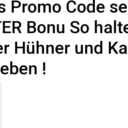
s Promo Code s
TER Bonu So halt
ter Hühner und K
eben !