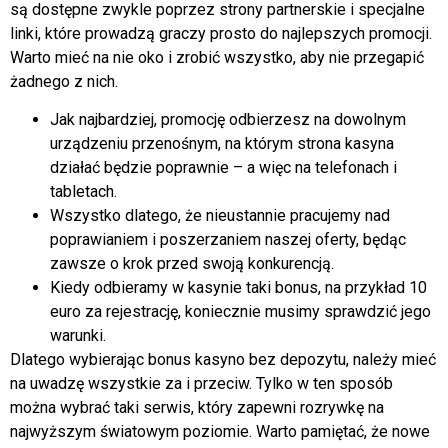
są dostępne zwykle poprzez strony partnerskie i specjalne
linki, które prowadzą graczy prosto do najlepszych promocji.
Warto mieć na nie oko i zrobić wszystko, aby nie przegapić
żadnego z nich.
Jak najbardziej, promocję odbierzesz na dowolnym
urządzeniu przenośnym, na którym strona kasyna
działać będzie poprawnie – a więc na telefonach i
tabletach.
Wszystko dlatego, że nieustannie pracujemy nad
poprawianiem i poszerzaniem naszej oferty, będąc
zawsze o krok przed swoją konkurencją.
Kiedy odbieramy w kasynie taki bonus, na przykład 10
euro za rejestrację, koniecznie musimy sprawdzić jego
warunki.
Dlatego wybierając bonus kasyno bez depozytu, należy mieć
na uwadzę wszystkie za i przeciw. Tylko w ten sposób
można wybrać taki serwis, który zapewni rozrywkę na
najwyższym światowym poziomie. Warto pamiętać, że nowe