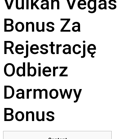
Vulkan Vegas
Bonus Za
Rejestrację
Odbierz
Darmowy
Bonus