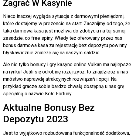
Zagrać W Kasynie
Nieco inaczej wygląda sytuacja z darmowymi pieniędzmi,
które dostajemy w prezencie na start. Zacznijmy od tego, że
taka darmowa kasa jest możliwa do zdobycia na tej samej
zasadzie, co free spiny. Wtedy też oferowany przez nas
bonus darmowa kasa za rejestrację bez depozytu powinny
błyskawicznie znaleźć się na naszym saldzie.
Ale nie tylko bonusy i gry kasyno online Vulkan ma najlepsze
na rynku! Jeśli się odrobinę rozejrzysz, to znajdziesz u nas
mnóstwo naprawdę atrakcyjnych rozwiązań i opcji. Na
przykład gracze sobie bardzo chwalą dostępną u nas grę
specjalną o nazwie Koło Fortuny.
Aktualne Bonusy Bez
Depozytu 2023
Jest to wyjątkowo rozbudowana funkcjonalność dodatkowa,