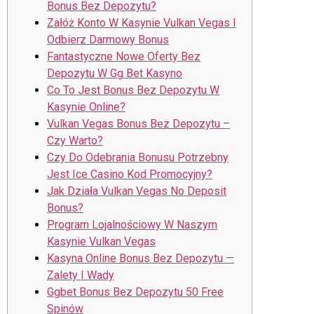
Bonus Bez Depozytu?
Załóż Konto W Kasynie Vulkan Vegas I
Odbierz Darmowy Bonus
Fantastyczne Nowe Oferty Bez
Depozytu W Gg Bet Kasyno
Co To Jest Bonus Bez Depozytu W
Kasynie Online?
Vulkan Vegas Bonus Bez Depozytu –
Czy Warto?
Czy Do Odebrania Bonusu Potrzebny
Jest Ice Casino Kod Promocyjny?
Jak Działa Vulkan Vegas No Deposit
Bonus?
Program Lojalnościowy W Naszym
Kasynie Vulkan Vegas
Kasyna Online Bonus Bez Depozytu —
Zalety I Wady
Ggbet Bonus Bez Depozytu 50 Free
Spinów