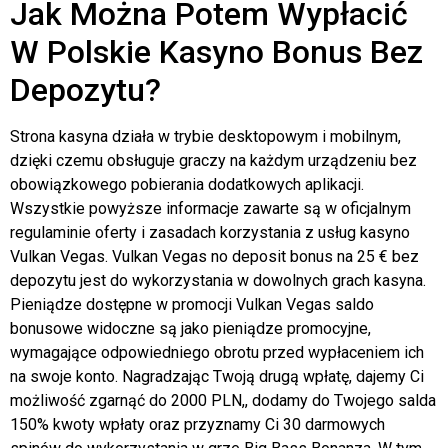
Jak Można Potem Wypłacić
W Polskie Kasyno Bonus Bez
Depozytu?
Strona kasyna działa w trybie desktopowym i mobilnym,
dzięki czemu obsługuje graczy na każdym urządzeniu bez
obowiązkowego pobierania dodatkowych aplikacji.
Wszystkie powyższe informacje zawarte są w oficjalnym
regulaminie oferty i zasadach korzystania z usług kasyno
Vulkan Vegas. Vulkan Vegas no deposit bonus na 25 € bez
depozytu jest do wykorzystania w dowolnych grach kasyna.
Pieniądze dostępne w promocji Vulkan Vegas saldo
bonusowe widoczne są jako pieniądze promocyjne,
wymagające odpowiedniego obrotu przed wypłaceniem ich
na swoje konto. Nagradzając Twoją drugą wpłatę, dajemy Ci
możliwość zgarnąć do 2000 PLN,, dodamy do Twojego salda
150% kwoty wpłaty oraz przyznamy Ci 30 darmowych