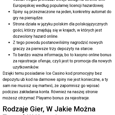
Europejskiej według popularnej licencji hazardowej.
Spiny są przeznaczone na jeden, konkretny automat do
gry na pieniądze.
Strona działa w języku polskim dla polskojęzycznych
gości, którzy znajdują się w krajach, w których jest
dozwolony hazard online.
Z tego powodu postanowiliśmy nagrodzić nowych
graczy za pierwsze trzy depozyty na starcie.
To bardzo ważna informacja, bo to kasyno online bonus
za rejestracje oferuje, czyli jest to promocja dla nowych
uzytkowników.
Dzięki temu posiadanie Ice Casino kod promocyjny bez
depozytu ub kod na darmowe spiny nie jest konieczne, a ty
sam nie musisz się martwić, że zapomnisz go wpisać
podczas zakładania konta. Również na naszej stronie
możesz otrzymać Playamo bonus za rejestracje.
Rodzaje Gier, W Jakie Można