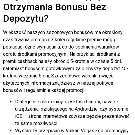
Otrzymania Bonusu Bez
Depozytu?
Większość naszych sezonowych bonusów ma określony
czas trwania promocji, z kolei regularne premie mogą
posiadać różne wymagania, co do spełnienia warunków
obrotu środkami promocyjnymi. Na przykład, środkami z
premii cashback należy obrócić 5-krotnie w czasie 5 dni,
natomiast bonusem gotówkowym za pierwszy depozyt 40-
krotnie w czasie 5 dni. Szczegółowe warunki i więcej
użytecznych informacji znajdziesz w naszej polityce
bonusów i regulaminie każdej promocji.
Dlatego nie ma różnicy, czy ktoś chce się bawić z
urządzenia, działającego na Androidzie, czy systemie
iOS – strona internetowa zawsze będzie prezentować
te same możliwości.
Wystarczy przepisać w Vulkan Vegas kod promocyjny