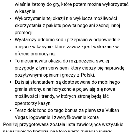
właśnie żetony do gry, które potem można wykorzystać
w kasynie.
Wykorzystanie tej okazji nie wyklucza możliwości
skorzystania z pakietu powitalnego ani żadnej innej
promocji.
Wystarczy odebrać kod i przepisać w odpowiednie
miejsce w kasynie, które zawsze jest wskazane w
ofercie promocyjnej.
To niesamowita okazja do rozpoczęcia swojej
przygody z tym serwisem, który cieszy się naprawdę
pozytywnymi opiniami graczy z Polski.
Dzisiaj standardem są dostosowane do mobilnego
grania strony, a na horyzoncie pojawiają się nowe
możliwości i trendy, w których stronę będą iść
operatorzy kasyn.
Teraz dołożono do tego bonus za pierwsze Vulkan
Vegas logowanie i zweryfikowanie konta.
Poniżej przygotowana została lista zawierająca wszystkie
najważniejsze kryteria, na które warto zwracać uwagę.