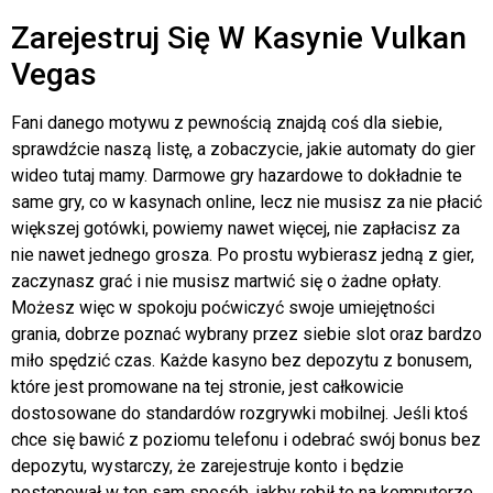
Zarejestruj Się W Kasynie Vulkan
Vegas
Fani danego motywu z pewnością znajdą coś dla siebie,
sprawdźcie naszą listę, a zobaczycie, jakie automaty do gier
wideo tutaj mamy. Darmowe gry hazardowe to dokładnie te
same gry, co w kasynach online, lecz nie musisz za nie płacić
większej gotówki, powiemy nawet więcej, nie zapłacisz za
nie nawet jednego grosza. Po prostu wybierasz jedną z gier,
zaczynasz grać i nie musisz martwić się o żadne opłaty.
Możesz więc w spokoju poćwiczyć swoje umiejętności
grania, dobrze poznać wybrany przez siebie slot oraz bardzo
miło spędzić czas. Każde kasyno bez depozytu z bonusem,
które jest promowane na tej stronie, jest całkowicie
dostosowane do standardów rozgrywki mobilnej. Jeśli ktoś
chce się bawić z poziomu telefonu i odebrać swój bonus bez
depozytu, wystarczy, że zarejestruje konto i będzie
postępował w ten sam sposób, jakby robił to na komputerze.