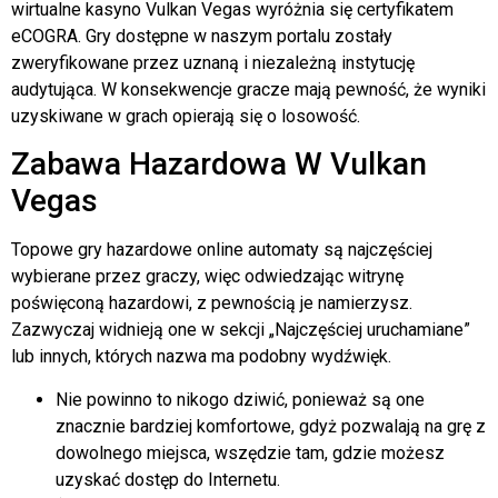
wirtualne kasyno Vulkan Vegas wyróżnia się certyfikatem
eCOGRA. Gry dostępne w naszym portalu zostały
zweryfikowane przez uznaną i niezależną instytucję
audytująca. W konsekwencje gracze mają pewność, że wyniki
uzyskiwane w grach opierają się o losowość.
Zabawa Hazardowa W Vulkan
Vegas
Topowe gry hazardowe online automaty są najczęściej
wybierane przez graczy, więc odwiedzając witrynę
poświęconą hazardowi, z pewnością je namierzysz.
Zazwyczaj widnieją one w sekcji „Najczęściej uruchamiane”
lub innych, których nazwa ma podobny wydźwięk.
Nie powinno to nikogo dziwić, ponieważ są one
znacznie bardziej komfortowe, gdyż pozwalają na grę z
dowolnego miejsca, wszędzie tam, gdzie możesz
uzyskać dostęp do Internetu.