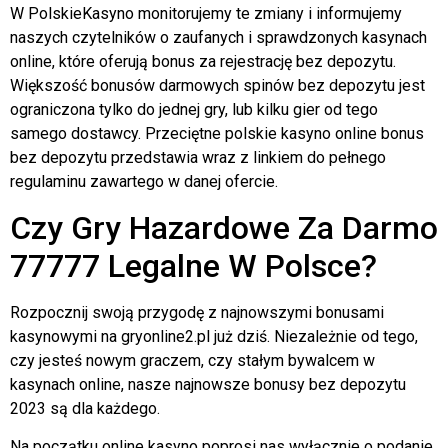
W PolskieKasyno monitorujemy te zmiany i informujemy
naszych czytelników o zaufanych i sprawdzonych kasynach
online, które oferują bonus za rejestrację bez depozytu.
Większość bonusów darmowych spinów bez depozytu jest
ograniczona tylko do jednej gry, lub kilku gier od tego
samego dostawcy. Przeciętne polskie kasyno online bonus
bez depozytu przedstawia wraz z linkiem do pełnego
regulaminu zawartego w danej ofercie.
Czy Gry Hazardowe Za Darmo
77777 Legalne W Polsce?
Rozpocznij swoją przygodę z najnowszymi bonusami
kasynowymi na gryonline2.pl już dziś. Niezależnie od tego,
czy jesteś nowym graczem, czy stałym bywalcem w
kasynach online, nasze najnowsze bonusy bez depozytu
2023 są dla każdego.
Na początku online kasyno poprosi nas wyłącznie o podanie