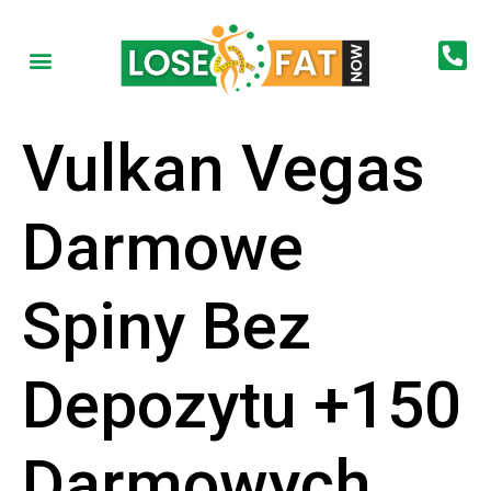
Vulkan Vegas
Darmowe
Spiny Bez
Depozytu +150
Darmowych