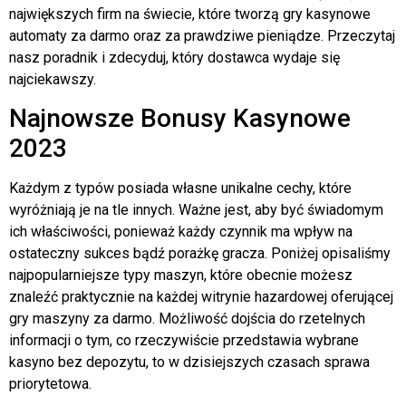
największych firm na świecie, które tworzą gry kasynowe
automaty za darmo oraz za prawdziwe pieniądze. Przeczytaj
nasz poradnik i zdecyduj, który dostawca wydaje się
najciekawszy.
Najnowsze Bonusy Kasynowe
2023
Każdym z typów posiada własne unikalne cechy, które
wyróżniają je na tle innych. Ważne jest, aby być świadomym
ich właściwości, ponieważ każdy czynnik ma wpływ na
ostateczny sukces bądź porażkę gracza. Poniżej opisaliśmy
najpopularniejsze typy maszyn, które obecnie możesz
znaleźć praktycznie na każdej witrynie hazardowej oferującej
gry maszyny za darmo. Możliwość dojścia do rzetelnych
informacji o tym, co rzeczywiście przedstawia wybrane
kasyno bez depozytu, to w dzisiejszych czasach sprawa
priorytetowa.