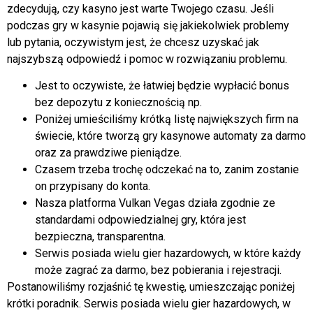
zdecydują, czy kasyno jest warte Twojego czasu. Jeśli
podczas gry w kasynie pojawią się jakiekolwiek problemy
lub pytania, oczywistym jest, że chcesz uzyskać jak
najszybszą odpowiedź i pomoc w rozwiązaniu problemu.
Jest to oczywiste, że łatwiej będzie wypłacić bonus
bez depozytu z koniecznością np.
Poniżej umieściliśmy krótką listę największych firm na
świecie, które tworzą gry kasynowe automaty za darmo
oraz za prawdziwe pieniądze.
Czasem trzeba trochę odczekać na to, zanim zostanie
on przypisany do konta.
Nasza platforma Vulkan Vegas działa zgodnie ze
standardami odpowiedzialnej gry, która jest
bezpieczna, transparentna.
Serwis posiada wielu gier hazardowych, w które każdy
może zagrać za darmo, bez pobierania i rejestracji.
Postanowiliśmy rozjaśnić tę kwestię, umieszczając poniżej
krótki poradnik. Serwis posiada wielu gier hazardowych, w