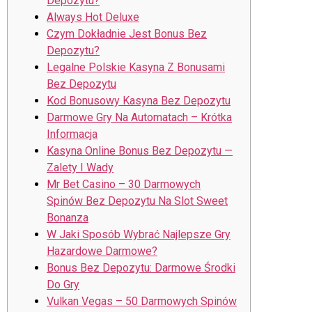
Depozytu?
Always Hot Deluxe
Czym Dokładnie Jest Bonus Bez
Depozytu?
Legalne Polskie Kasyna Z Bonusami
Bez Depozytu
Kod Bonusowy Kasyna Bez Depozytu
Darmowe Gry Na Automatach – Krótka
Informacja
Kasyna Online Bonus Bez Depozytu —
Zalety I Wady
Mr Bet Casino – 30 Darmowych
Spinów Bez Depozytu Na Slot Sweet
Bonanza
W Jaki Sposób Wybrać Najlepsze Gry
Hazardowe Darmowe?
Bonus Bez Depozytu: Darmowe Środki
Do Gry
Vulkan Vegas – 50 Darmowych Spinów