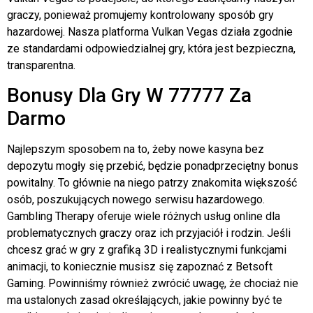
graczy, ponieważ promujemy kontrolowany sposób gry
hazardowej. Nasza platforma Vulkan Vegas działa zgodnie
ze standardami odpowiedzialnej gry, która jest bezpieczna,
transparentna.
Bonusy Dla Gry W 77777 Za
Darmo
Najlepszym sposobem na to, żeby nowe kasyna bez
depozytu mogły się przebić, będzie ponadprzeciętny bonus
powitalny. To głównie na niego patrzy znakomita większość
osób, poszukujących nowego serwisu hazardowego.
Gambling Therapy oferuje wiele różnych usług online dla
problematycznych graczy oraz ich przyjaciół i rodzin. Jeśli
chcesz grać w gry z grafiką 3D i realistycznymi funkcjami
animacji, to koniecznie musisz się zapoznać z Betsoft
Gaming. Powinniśmy również zwrócić uwagę, że chociaż nie
ma ustalonych zasad określających, jakie powinny być te