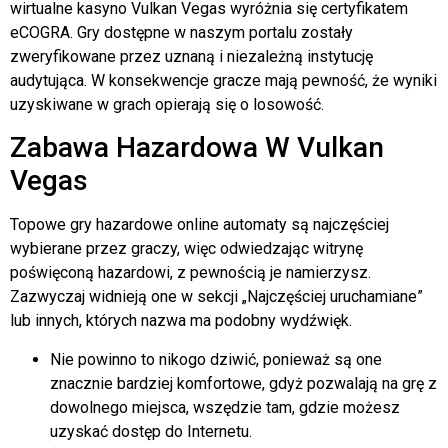
wirtualne kasyno Vulkan Vegas wyróżnia się certyfikatem
eCOGRA. Gry dostępne w naszym portalu zostały
zweryfikowane przez uznaną i niezależną instytucję
audytująca. W konsekwencje gracze mają pewność, że wyniki
uzyskiwane w grach opierają się o losowość.
Zabawa Hazardowa W Vulkan
Vegas
Topowe gry hazardowe online automaty są najczęściej
wybierane przez graczy, więc odwiedzając witrynę
poświęconą hazardowi, z pewnością je namierzysz.
Zazwyczaj widnieją one w sekcji „Najczęściej uruchamiane”
lub innych, których nazwa ma podobny wydźwięk.
Nie powinno to nikogo dziwić, ponieważ są one
znacznie bardziej komfortowe, gdyż pozwalają na grę z
dowolnego miejsca, wszędzie tam, gdzie możesz
uzyskać dostęp do Internetu.