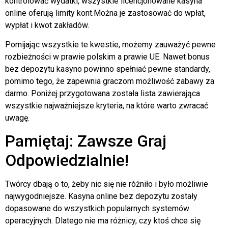
kontrolować wydatki, wszystkie licencjonowane kasyna
online oferują limity kont.Można je zastosować do wpłat,
wypłat i kwot zakładów.
Pomijając wszystkie te kwestie, możemy zauważyć pewne
rozbieżności w prawie polskim a prawie UE. Nawet bonus
bez depozytu kasyno powinno spełniać pewne standardy,
pomimo tego, że zapewnia graczom możliwość zabawy za
darmo. Poniżej przygotowana została lista zawierająca
wszystkie najważniejsze kryteria, na które warto zwracać
uwagę.
Pamiętaj: Zawsze Graj
Odpowiedzialnie!
Twórcy dbają o to, żeby nic się nie różniło i było możliwie
najwygodniejsze. Kasyna online bez depozytu zostały
dopasowane do wszystkich popularnych systemów
operacyjnych. Dlatego nie ma różnicy, czy ktoś chce się