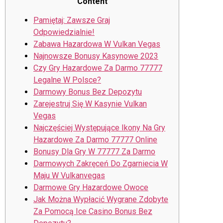
Content
Pamiętaj: Zawsze Graj
Odpowiedzialnie!
Zabawa Hazardowa W Vulkan Vegas
Najnowsze Bonusy Kasynowe 2023
Czy Gry Hazardowe Za Darmo 77777
Legalne W Polsce?
Darmowy Bonus Bez Depozytu
Zarejestruj Się W Kasynie Vulkan
Vegas
Najczęściej Występujące Ikony Na Gry
Hazardowe Za Darmo 77777 Online
Bonusy Dla Gry W 77777 Za Darmo
Darmowych Zakręceń Do Zgarniecia W
Maju W Vulkanvegas
Darmowe Gry Hazardowe Owoce
Jak Można Wypłacić Wygrane Zdobyte
Za Pomocą Ice Casino Bonus Bez