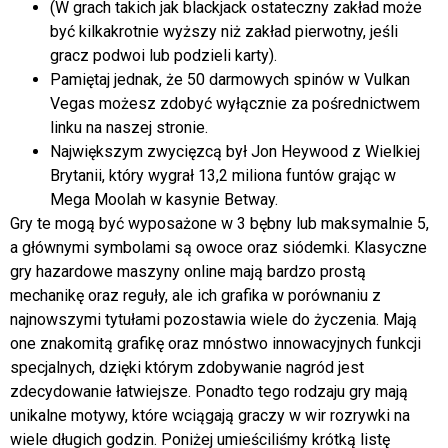
(W grach takich jak blackjack ostateczny zakład może
być kilkakrotnie wyższy niż zakład pierwotny, jeśli
gracz podwoi lub podzieli karty).
Pamiętaj jednak, że 50 darmowych spinów w Vulkan
Vegas możesz zdobyć wyłącznie za pośrednictwem
linku na naszej stronie.
Największym zwycięzcą był Jon Heywood z Wielkiej
Brytanii, który wygrał 13,2 miliona funtów grając w
Mega Moolah w kasynie Betway.
Gry te mogą być wyposażone w 3 bębny lub maksymalnie 5,
a głównymi symbolami są owoce oraz siódemki. Klasyczne
gry hazardowe maszyny online mają bardzo prostą
mechanikę oraz reguły, ale ich grafika w porównaniu z
najnowszymi tytułami pozostawia wiele do życzenia. Mają
one znakomitą grafikę oraz mnóstwo innowacyjnych funkcji
specjalnych, dzięki którym zdobywanie nagród jest
zdecydowanie łatwiejsze. Ponadto tego rodzaju gry mają
unikalne motywy, które wciągają graczy w wir rozrywki na
wiele długich godzin. Poniżej umieściliśmy krótką listę