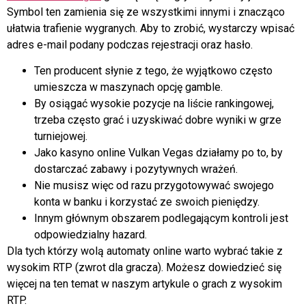
Symbol ten zamienia się ze wszystkimi innymi i znacząco
ułatwia trafienie wygranych. Aby to zrobić, wystarczy wpisać
adres e-mail podany podczas rejestracji oraz hasło.
Ten producent słynie z tego, że wyjątkowo często
umieszcza w maszynach opcję gamble.
By osiągać wysokie pozycje na liście rankingowej,
trzeba często grać i uzyskiwać dobre wyniki w grze
turniejowej.
Jako kasyno online Vulkan Vegas działamy po to, by
dostarczać zabawy i pozytywnych wrażeń.
Nie musisz więc od razu przygotowywać swojego
konta w banku i korzystać ze swoich pieniędzy.
Innym głównym obszarem podlegającym kontroli jest
odpowiedzialny hazard.
Dla tych którzy wolą automaty online warto wybrać takie z
wysokim RTP (zwrot dla gracza). Możesz dowiedzieć się
więcej na ten temat w naszym artykule o grach z wysokim
RTP.