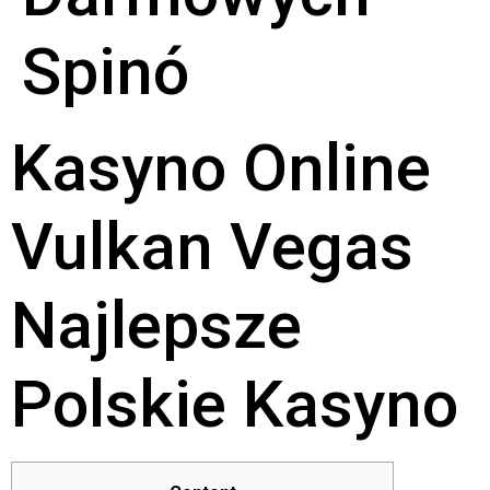
Spinó
Kasyno Online
Vulkan Vegas ️
Najlepsze
Polskie Kasyno