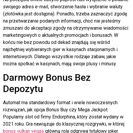
swojego adres e-mail, stworzenie hasła i wybranie waluty
(złotówka jest dostępna). Ponadto, trzeba zaznaczyć zgodę
na przetwarzanie podanych informacji, choć nie jesteśmy
zmuszani do akceptacji zgody na otrzymywanie wiadomości
marketingowych o aktualnych promocjach i bonusach. W
końcu nie bez powodu od dekad znajdują się wśród
najchętniej wybieranych gier w kasynach stacjonarnych i
internetowych. Dlatego wszystkie rodzaje zabaw, jakie
można spotkać w kasynach, mają swoje plusy i minusy.
Darmowy Bonus Bez
Depozytu
Automat ma standardowy format i wiele nowoczesnych
rozwiązań, jak opcja Bonus Buy czy Mega Jackpot.
Popularny slot od firmy Endorphina, który został wydany w
2021 roku. Gra nawiązuje do klasycznej rozgrywki, w której
bonus vulkan vegas
główną rolę odgrywa tytułowy joker.