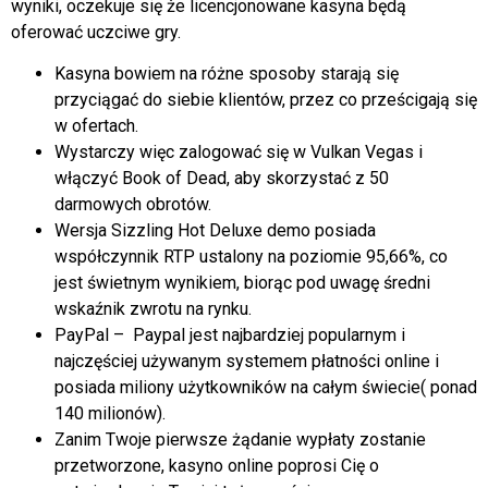
wyniki, oczekuje się że licencjonowane kasyna będą
oferować uczciwe gry.
Kasyna bowiem na różne sposoby starają się
przyciągać do siebie klientów, przez co prześcigają się
w ofertach.
Wystarczy więc zalogować się w Vulkan Vegas i
włączyć Book of Dead, aby skorzystać z 50
darmowych obrotów.
Wersja Sizzling Hot Deluxe demo posiada
współczynnik RTP ustalony na poziomie 95,66%, co
jest świetnym wynikiem, biorąc pod uwagę średni
wskaźnik zwrotu na rynku.
PayPal – Paypal jest najbardziej popularnym i
najczęściej używanym systemem płatności online i
posiada miliony użytkowników na całym świecie( ponad
140 milionów).
Zanim Twoje pierwsze żądanie wypłaty zostanie
przetworzone, kasyno online poprosi Cię o