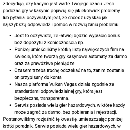
zdecydują, czy kasyno jest warte Twojego czasu. Jeśli
podczas gry w kasynie pojawią się jakiekolwiek problemy
lub pytania, oczywistym jest, że chcesz uzyskać jak
najszybszą odpowiedź i pomoc w rozwiązaniu problemu.
Jest to oczywiste, że łatwiej będzie wypłacić bonus
bez depozytu z koniecznością np.
Poniżej umieściliśmy krótką listę największych firm na
świecie, które tworzą gry kasynowe automaty za darmo
oraz za prawdziwe pieniądze.
Czasem trzeba trochę odczekać na to, zanim zostanie
on przypisany do konta.
Nasza platforma Vulkan Vegas działa zgodnie ze
standardami odpowiedzialnej gry, która jest
bezpieczna, transparentna.
Serwis posiada wielu gier hazardowych, w które każdy
może zagrać za darmo, bez pobierania i rejestracji.
Postanowiliśmy rozjaśnić tę kwestię, umieszczając poniżej
krótki poradnik. Serwis posiada wielu gier hazardowych, w