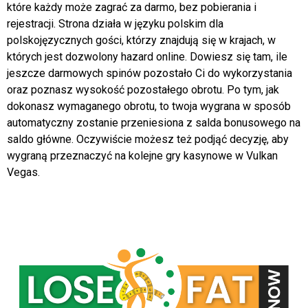
które każdy może zagrać za darmo, bez pobierania i
rejestracji. Strona działa w języku polskim dla
polskojęzycznych gości, którzy znajdują się w krajach, w
których jest dozwolony hazard online. Dowiesz się tam, ile
jeszcze darmowych spinów pozostało Ci do wykorzystania
oraz poznasz wysokość pozostałego obrotu. Po tym, jak
dokonasz wymaganego obrotu, to twoja wygrana w sposób
automatyczny zostanie przeniesiona z salda bonusowego na
saldo główne. Oczywiście możesz też podjąć decyzję, aby
wygraną przeznaczyć na kolejne gry kasynowe w Vulkan
Vegas.