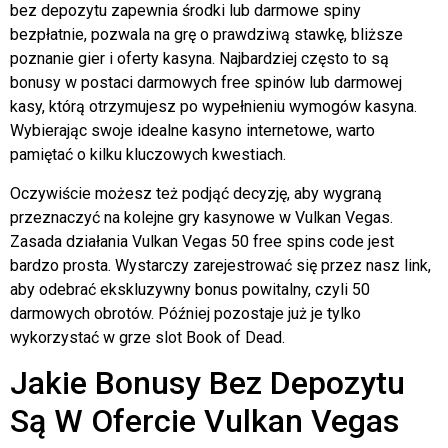
bez depozytu zapewnia środki lub darmowe spiny
bezpłatnie, pozwala na grę o prawdziwą stawkę, bliższe
poznanie gier i oferty kasyna. Najbardziej często to są
bonusy w postaci darmowych free spinów lub darmowej
kasy, którą otrzymujesz po wypełnieniu wymogów kasyna.
Wybierając swoje idealne kasyno internetowe, warto
pamiętać o kilku kluczowych kwestiach.
Oczywiście możesz też podjąć decyzję, aby wygraną
przeznaczyć na kolejne gry kasynowe w Vulkan Vegas.
Zasada działania Vulkan Vegas 50 free spins code jest
bardzo prosta. Wystarczy zarejestrować się przez nasz link,
aby odebrać ekskluzywny bonus powitalny, czyli 50
darmowych obrotów. Później pozostaje już je tylko
wykorzystać w grze slot Book of Dead.
Jakie Bonusy Bez Depozytu
Są W Ofercie Vulkan Vegas