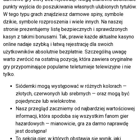
punkty wyjścia do poszukiwania własnych ulubionych tytułów.
W tego typu grach znajdziesz darmowe spiny, symbole
dzikie, symbole rozproszenia i wiele innych. Na naszej
stronie prezentujemy listę bezpiecznych i sprawdzonych
kasyn z takimi bonusami. Tak, prawie każde aktualne kasyno
online nadaje szybką i łatwą rejestrację dla swoich
użytkowników absolutnie bezpłatnie. Szczególną uwagę
warto zwrócić na ostatnią pozycję, która zawiera oryginalne
gry przypominające popularne teleturnieje telewizyjne i nie
tylko.
Siódemki mogą występować w różnych kolorach —
złotych, czerwonych lub srebrnych — oraz mogą być
pojedyncze lub wielokrotne.
Nasz przegląd zaczniemy od najbardziej wartościowej
informacji, która spodoba się wszystkim fanom gier
hazardowych — mianowicie, gra za darmo naprawdę
jest dostępna!
To sekcja gier, w których obstawia się wynik, jaki