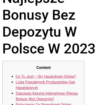
Bonusy Bez
Depozytu W
Polsce W 2023
Content
Co To Jest – Gry Hazardowe Online?
Lista Popularnych Producentów Gier
Hazardowych
Dlaczego Kasyna Internetowe Oferują
Bonusy Bez Depozytu?
Połączenie Ze Słownikiem Online