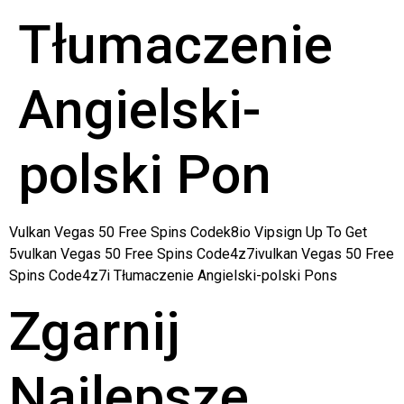
Tłumaczenie
Angielski-
polski Pon
Vulkan Vegas 50 Free Spins Code️️k8io Vipsign Up To Get
5️vulkan Vegas 50 Free Spins Code4z7ivulkan Vegas 50 Free
Spins Code4z7i Tłumaczenie Angielski-polski Pons
Zgarnij
Najlepsze