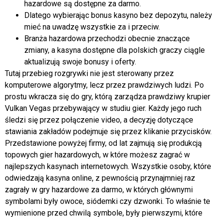
hazardowe są dostępne za darmo.
Dlatego wybierając bonus kasyno bez depozytu, należy
mieć na uwadzę wszystkie za i przeciw.
Branża hazardowa przechodzi obecnie znaczące
zmiany, a kasyna dostępne dla polskich graczy ciągle
aktualizują swoje bonusy i oferty.
Tutaj przebieg rozgrywki nie jest sterowany przez
komputerowe algorytmy, lecz przez prawdziwych ludzi. Po
prostu wkracza się do gry, którą zarządza prawdziwy krupier
Vulkan Vegas przebywający w studiu gier. Każdy jego ruch
śledzi się przez połączenie video, a decyzję dotyczące
stawiania zakładów podejmuje się przez klikanie przycisków.
Przedstawione powyżej firmy, od lat zajmują się produkcją
topowych gier hazardowych, w które możesz zagrać w
najlepszych kasynach internetowych. Wszystkie osoby, które
odwiedzają kasyna online, z pewnością przynajmniej raz
zagrały w gry hazardowe za darmo, w których głównymi
symbolami były owoce, siódemki czy dzwonki. To właśnie te
wymienione przed chwilą symbole, były pierwszymi, które