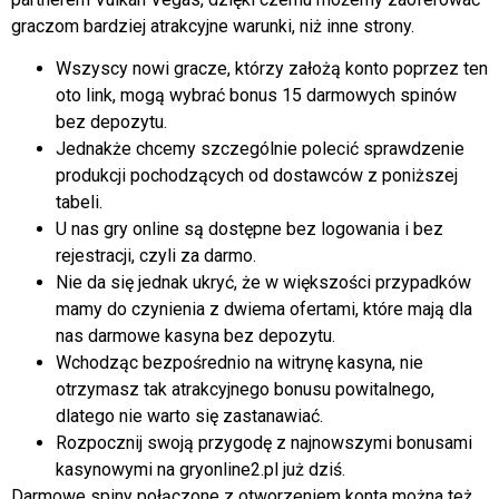
graczom bardziej atrakcyjne warunki, niż inne strony.
Wszyscy nowi gracze, którzy założą konto poprzez ten
oto link, mogą wybrać bonus 15 darmowych spinów
bez depozytu.
Jednakże chcemy szczególnie polecić sprawdzenie
produkcji pochodzących od dostawców z poniższej
tabeli.
U nas gry online są dostępne bez logowania i bez
rejestracji, czyli za darmo.
Nie da się jednak ukryć, że w większości przypadków
mamy do czynienia z dwiema ofertami, które mają dla
nas darmowe kasyna bez depozytu.
Wchodząc bezpośrednio na witrynę kasyna, nie
otrzymasz tak atrakcyjnego bonusu powitalnego,
dlatego nie warto się zastanawiać.
Rozpocznij swoją przygodę z najnowszymi bonusami
kasynowymi na gryonline2.pl już dziś.
Darmowe spiny połączone z otworzeniem konta można też