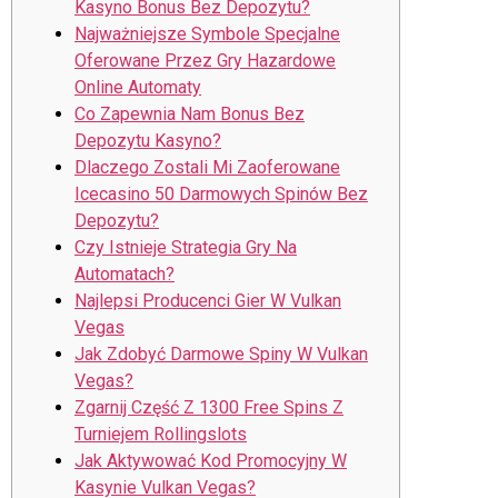
Kasyno Bonus Bez Depozytu?
Najważniejsze Symbole Specjalne
Oferowane Przez Gry Hazardowe
Online Automaty
Co Zapewnia Nam Bonus Bez
Depozytu Kasyno?
Dlaczego Zostali Mi Zaoferowane
Icecasino 50 Darmowych Spinów Bez
Depozytu?
Czy Istnieje Strategia Gry Na
Automatach?
Najlepsi Producenci Gier W Vulkan
Vegas
Jak Zdobyć Darmowe Spiny W Vulkan
Vegas?
Zgarnij Część Z 1300 Free Spins Z
Turniejem Rollingslots
Jak Aktywować Kod Promocyjny W
Kasynie Vulkan Vegas?