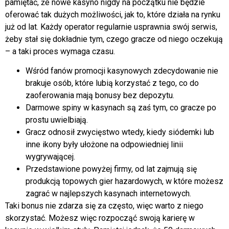
pamiętać, że nowe kasyno nigdy na początku nie będzie
oferować tak dużych możliwości, jak to, które działa na rynku
już od lat. Każdy operator regularnie usprawnia swój serwis,
żeby stał się dokładnie tym, czego gracze od niego oczekują
– a taki proces wymaga czasu.
Wśród fanów promocji kasynowych zdecydowanie nie
brakuje osób, które lubią korzystać z tego, co do
zaoferowania mają bonusy bez depozytu.
Darmowe spiny w kasynach są zaś tym, co gracze po
prostu uwielbiają.
Gracz odnosił zwycięstwo wtedy, kiedy siódemki lub
inne ikony były ułożone na odpowiedniej linii
wygrywającej.
Przedstawione powyżej firmy, od lat zajmują się
produkcją topowych gier hazardowych, w które możesz
zagrać w najlepszych kasynach internetowych.
Taki bonus nie zdarza się za często, więc warto z niego
skorzystać. Możesz więc rozpocząć swoją karierę w