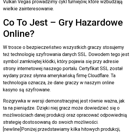
Vulkan Vegas prowadzimy cykl turniejów, które wzbudzają
wielkie zainteresowanie.
Co To Jest – Gry Hazardowe
Online?
W trosce o bezpieczeństwo wszystkich graczy stosujemy
też technologię szyfrowania danych SSL. Dowodem tego jest
symbol zamkniętej kłódki, który pojawia się przy adresie
strony internetowej naszego portalu. Certyfikat SSL został
wydany przez słynna amerykańską firmę Cloudflare. Ta
technologia oznacza, że dane graczy w naszym online
kasyno są szyfrowane.
Rozgrywka w wersji demonstracyjnej jest równie ważna, jak
ta na pieniądze. Dzięki niej gracz może dowiedzieć się o
możliwościach danej produkcji oraz opracować odpowiednią
strategię dostosowaną do swoich możliwości.
[newline]Poniżej przedstawiamy kilka hitowych produkcji,