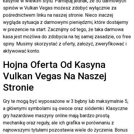
kasynie w wielkim stylu. Pamiętaj jednak, że 50 darmowych
spinów w Vulkan Vegas możesz zdobyć wyłącznie za
pośrednictwem linku na naszej stronie. Nieco inaczej
wygląda sytuacja z darmowymi pieniędzmi, które dostajemy
w prezencie na start. Zacznijmy od tego, że taka darmowa
kasa jest możliwa do zdobycia na tej samej zasadzie, co free
spiny. Musimy skorzystać z oferty, założyć, zweryfikować i
aktywować konto.
Hojna Oferta Od Kasyna
Vulkan Vegas Na Naszej
Stronie
Gry te mogą być wyposażone w 3 bębny lub maksymalnie 5,
a głównymi symbolami są owoce oraz siódemki. Klasyczne
gry hazardowe maszyny online mają bardzo prostą
mechanikę oraz reguły, ale ich grafika w porównaniu z
najnowszymi tytułami pozostawia wiele do życzenia. Bonus