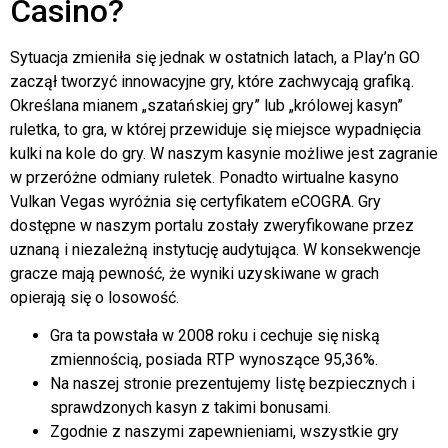
Casino?
Sytuacja zmieniła się jednak w ostatnich latach, a Play’n GO
zaczął tworzyć innowacyjne gry, które zachwycają grafiką.
Określana mianem „szatańskiej gry” lub „królowej kasyn”
ruletka, to gra, w której przewiduje się miejsce wypadnięcia
kulki na kole do gry. W naszym kasynie możliwe jest zagranie
w przeróżne odmiany ruletek. Ponadto wirtualne kasyno
Vulkan Vegas wyróżnia się certyfikatem eCOGRA. Gry
dostępne w naszym portalu zostały zweryfikowane przez
uznaną i niezależną instytucję audytująca. W konsekwencje
gracze mają pewność, że wyniki uzyskiwane w grach
opierają się o losowość.
Gra ta powstała w 2008 roku i cechuje się niską
zmiennością, posiada RTP wynoszące 95,36%.
Na naszej stronie prezentujemy listę bezpiecznych i
sprawdzonych kasyn z takimi bonusami.
Zgodnie z naszymi zapewnieniami, wszystkie gry