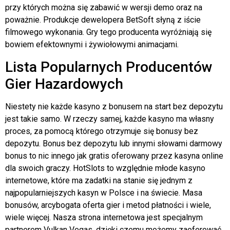
przy których można się zabawić w wersji demo oraz na
poważnie. Produkcje dewelopera BetSoft słyną z iście
filmowego wykonania. Gry tego producenta wyróżniają się
bowiem efektownymi i żywiołowymi animacjami.
Lista Popularnych Producentów
Gier Hazardowych
Niestety nie każde kasyno z bonusem na start bez depozytu
jest takie samo. W rzeczy samej, każde kasyno ma własny
proces, za pomocą którego otrzymuje się bonusy bez
depozytu. Bonus bez depozytu lub innymi słowami darmowy
bonus to nic innego jak gratis oferowany przez kasyna online
dla swoich graczy. HotSlots to względnie młode kasyno
internetowe, które ma zadatki na stanie się jednym z
najpopularniejszych kasyn w Polsce i na świecie. Masa
bonusów, arcybogata oferta gier i metod płatności i wiele,
wiele więcej. Nasza strona internetowa jest specjalnym
partnerem Vulkan Vegas, dzięki czemu możemy zaoferować