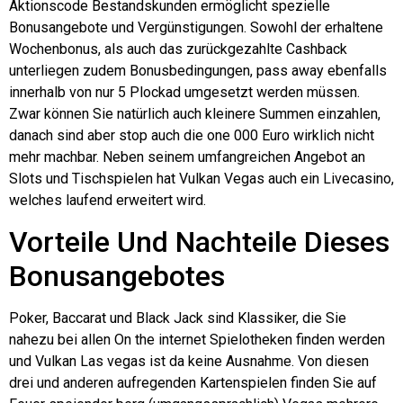
Aktionscode Bestandskunden ermöglicht spezielle
Bonusangebote und Vergünstigungen. Sowohl der erhaltene
Wochenbonus, als auch das zurückgezahlte Cashback
unterliegen zudem Bonusbedingungen, pass away ebenfalls
innerhalb von nur 5 Plockad umgesetzt werden müssen.
Zwar können Sie natürlich auch kleinere Summen einzahlen,
danach sind aber stop auch die one 000 Euro wirklich nicht
mehr machbar. Neben seinem umfangreichen Angebot an
Slots und Tischspielen hat Vulkan Vegas auch ein Livecasino,
welches laufend erweitert wird.
Vorteile Und Nachteile Dieses
Bonusangebotes
Poker, Baccarat und Black Jack sind Klassiker, die Sie
nahezu bei allen On the internet Spielotheken finden werden
und Vulkan Las vegas ist da keine Ausnahme. Von diesen
drei und anderen aufregenden Kartenspielen finden Sie auf