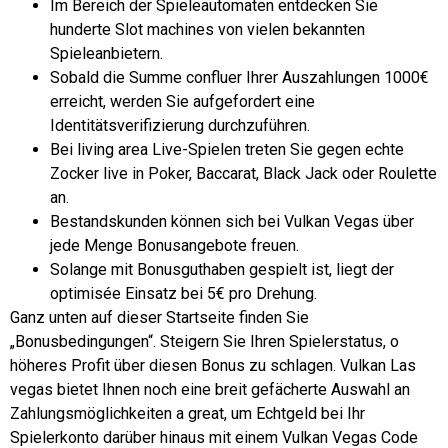
Im Bereich der Spieleautomaten entdecken Sie
hunderte Slot machines von vielen bekannten
Spieleanbietern.
Sobald die Summe confluer Ihrer Auszahlungen 1000€
erreicht, werden Sie aufgefordert eine
Identitätsverifizierung durchzuführen.
Bei living area Live-Spielen treten Sie gegen echte
Zocker live in Poker, Baccarat, Black Jack oder Roulette
an.
Bestandskunden können sich bei Vulkan Vegas über
jede Menge Bonusangebote freuen.
Solange mit Bonusguthaben gespielt ist, liegt der
optimisée Einsatz bei 5€ pro Drehung.
Ganz unten auf dieser Startseite finden Sie
„Bonusbedingungen“. Steigern Sie Ihren Spielerstatus, o
höheres Profit über diesen Bonus zu schlagen. Vulkan Las
vegas bietet Ihnen noch eine breit gefächerte Auswahl an
Zahlungsmöglichkeiten a great, um Echtgeld bei Ihr
Spielerkonto darüber hinaus mit einem Vulkan Vegas Code