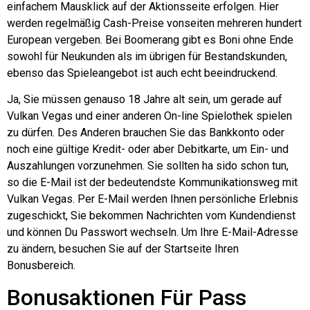
einfachem Mausklick auf der Aktionsseite erfolgen. Hier
werden regelmäßig Cash-Preise vonseiten mehreren hundert
European vergeben. Bei Boomerang gibt es Boni ohne Ende
sowohl für Neukunden als im übrigen für Bestandskunden,
ebenso das Spieleangebot ist auch echt beeindruckend.
Ja, Sie müssen genauso 18 Jahre alt sein, um gerade auf
Vulkan Vegas und einer anderen On-line Spielothek spielen
zu dürfen. Des Anderen brauchen Sie das Bankkonto oder
noch eine gültige Kredit- oder aber Debitkarte, um Ein- und
Auszahlungen vorzunehmen. Sie sollten ha sido schon tun,
so die E-Mail ist der bedeutendste Kommunikationsweg mit
Vulkan Vegas. Per E-Mail werden Ihnen persönliche Erlebnis
zugeschickt, Sie bekommen Nachrichten vom Kundendienst
und können Du Passwort wechseln. Um Ihre E-Mail-Adresse
zu ändern, besuchen Sie auf der Startseite Ihren
Bonusbereich.
Bonusaktionen Für Pass