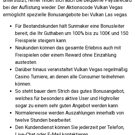
unterstützt, ferner findet sich auch die bequeme Paysafecard
bei der Auflistung wieder. Der Aktionscode Vulkan Vegas
ermöglicht spezielle Bonusangebote bei Vulkan Las vegas.
Für Bestandskunden hält Sunmaker eine Bonusleiter
bereit, die Ihr Guthaben um 100% bis zu 100€ und 150
Freispiele steigern kann.
Neukunden können das gesamte Erlebnis auch mit
Freispielen oder einem Reward ohne Einzahlung
austesten.
Darüber hinaus veranstaltet Vulkan Vegas regelmäßig
Casino Turniere, an denen alle Consumer teilnehmen
können.
So steht bauer dem Strich das gutes Bonusangebot,
welches für besonders aktive User und Highroller
sogar zu einem sehr guten Angebot werden kann.
Normalerweise werden Auszahlungen innerhalb von
twelve Stunden bearbeitet.
Den Kundendienst können Sie jederzeit per Telefon,
Live-Chat oder E-Mail kontaktieren.