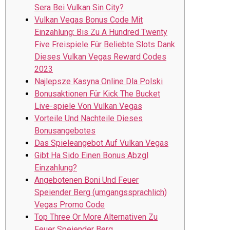
Sera Bei Vulkan Sin City?
Vulkan Vegas Bonus Code Mit
Einzahlung: Bis Zu A Hundred Twenty
Five Freispiele Für Beliebte Slots Dank
Dieses Vulkan Vegas Reward Codes
2023
Najlepsze Kasyna Online Dla Polski
Bonusaktionen Für Kick The Bucket
Live-spiele Von Vulkan Vegas
Vorteile Und Nachteile Dieses
Bonusangebotes
Das Spieleangebot Auf Vulkan Vegas
Gibt Ha Sido Einen Bonus Abzgl
Einzahlung?
Angebotenen Boni Und Feuer
Speiender Berg (umgangssprachlich)
Vegas Promo Code
Top Three Or More Alternativen Zu
Feuer Speiender Berg