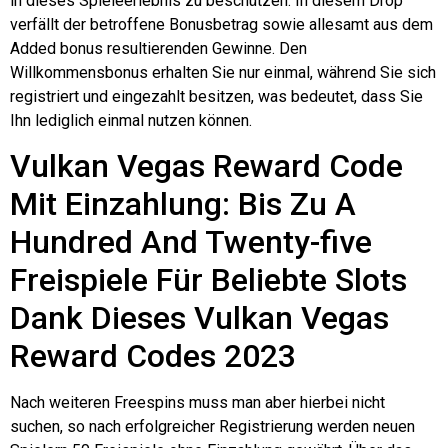
in dieses Spieleerlebnis zu beschützen. In diesem Drop
verfällt der betroffene Bonusbetrag sowie allesamt aus dem
Added bonus resultierenden Gewinne. Den
Willkommensbonus erhalten Sie nur einmal, während Sie sich
registriert und eingezahlt besitzen, was bedeutet, dass Sie
Ihn lediglich einmal nutzen können.
Vulkan Vegas Reward Code
Mit Einzahlung: Bis Zu A
Hundred And Twenty-five
Freispiele Für Beliebte Slots
Dank Dieses Vulkan Vegas
Reward Codes 2023
Nach weiteren Freespins muss man aber hierbei nicht
suchen, so nach erfolgreicher Registrierung werden neuen