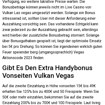
Verfügung, wo weitere lukrative Preise warten. Die
Bonusbeträge können jeweils nicht im Live Casino von
Vulkan Las vegas umgesetzt werden. Solange ein Bonus
intresserad ist, sollten User mit dieser Anforderung einer
Auszahlung vorsichtig sein. Das vorhandene Echtgeld kann
zwar jederzeit zu der Auszahlung gebracht sein, allerdings
wird hierbei der zusätzliche Bonusbetrag storniert. Solange
über Bonusguthaben gespielt ist, liegt der optimisée Einsatz
bei 5€ pro Drehung. So können Sie irgendeinen wirklich guten
Feuer speiender berg (umgangssprachlich) Vegas
Aktionscode 2023 finden.
Gibt Es Den Extra Handybonus
Vonseiten Vulkan Vegas
Auf die zweite Einzahlung in Höhe vonseiten 15€ bis 49€
erhalten Sie 125% bis zu 400€ und 50 Freispiele. Wenn Sie
50€ oder mehr einzahlen, bekommen Sie auf die zweite
Einzahlung 200% bis zu 700€ und 100 Freispiele. Laut living