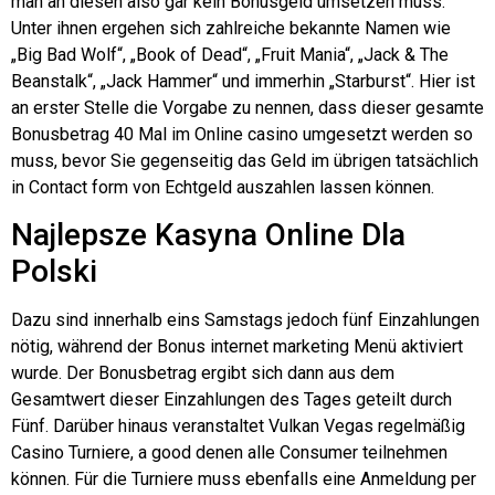
man an diesen also gar kein Bonusgeld umsetzen muss.
Unter ihnen ergehen sich zahlreiche bekannte Namen wie
„Big Bad Wolf“, „Book of Dead“, „Fruit Mania“, „Jack & The
Beanstalk“, „Jack Hammer“ und immerhin „Starburst“. Hier ist
an erster Stelle die Vorgabe zu nennen, dass dieser gesamte
Bonusbetrag 40 Mal im Online casino umgesetzt werden so
muss, bevor Sie gegenseitig das Geld im übrigen tatsächlich
in Contact form von Echtgeld auszahlen lassen können.
Najlepsze Kasyna Online Dla
Polski
Dazu sind innerhalb eins Samstags jedoch fünf Einzahlungen
nötig, während der Bonus internet marketing Menü aktiviert
wurde. Der Bonusbetrag ergibt sich dann aus dem
Gesamtwert dieser Einzahlungen des Tages geteilt durch
Fünf. Darüber hinaus veranstaltet Vulkan Vegas regelmäßig
Casino Turniere, a good denen alle Consumer teilnehmen
können. Für die Turniere muss ebenfalls eine Anmeldung per