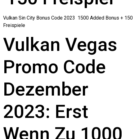
Vulkan Sin City Bonus Code 2023 ️ 1500 Added Bonus + 150
Freispiele
Vulkan Vegas
Promo Code
Dezember
2023: Erst
Wenn Zu 1000