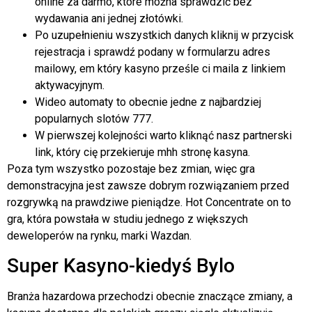
online za darmo, które można sprawdzić bez
wydawania ani jednej złotówki.
Po uzupełnieniu wszystkich danych kliknij w przycisk
rejestracja i sprawdź podany w formularzu adres
mailowy, em który kasyno prześle ci maila z linkiem
aktywacyjnym.
Wideo automaty to obecnie jedne z najbardziej
popularnych slotów 777.
W pierwszej kolejności warto kliknąć nasz partnerski
link, który cię przekieruje mhh stronę kasyna.
Poza tym wszystko pozostaje bez zmian, więc gra
demonstracyjna jest zawsze dobrym rozwiązaniem przed
rozgrywką na prawdziwe pieniądze. Hot Concentrate on to
gra, która powstała w studiu jednego z większych
deweloperów na rynku, marki Wazdan.
Super Kasyno-kiedyś Bylo
Branża hazardowa przechodzi obecnie znaczące zmiany, a