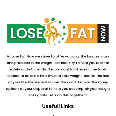
At Lose Fat Now we strive to offer you only the best services
and products in the weight loss industry to help you lose fat
safely and efficiently. It is our goal to offer you the tools
needed to obtain a healthy and safe weight loss for the rest
of your life. Please visit our vendors and discover the many
options at your disposal to help you accomplish your weight
loss goals. Let's do this together!!
Usefull Links