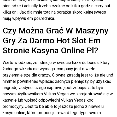
pieniądze i actually trzeba czekać od kilku godzin carry out
kilku dni. Jak dla mnie totalna porażka skoro keineswegs
mają wpływu em pośrednika.
Czy Można Grać W Maszyny
Gry Za Darmo Hot Slot Em
Stronie Kasyna Online Pl?
Warto wiedzieć, że istnieje w świecie hazardu bonus, który
żadnego wkładu nie wymaga, company jest o wiele
przyjemniejsze dla graczy. Główną zasadą jest to, że nie und
nimmer powinieneś wpłacać żadnych pieniędzy, by uzyskać
nagrodę. Jedyne, czego naprawdę potrzebujesz, to być
nowym użytkownikom Vulkan Vegas we zarejestrować się w
kasynie lub wpisać odpowiedni Vulkan Vegas kod
promocyjny. Jest to be able to jeszcze jedno z niewielu
kasyn online, które proponuje reward tego typu swoim