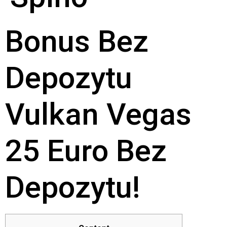
Bonus Bez
Depozytu
Vulkan Vegas
25 Euro Bez
Depozytu!