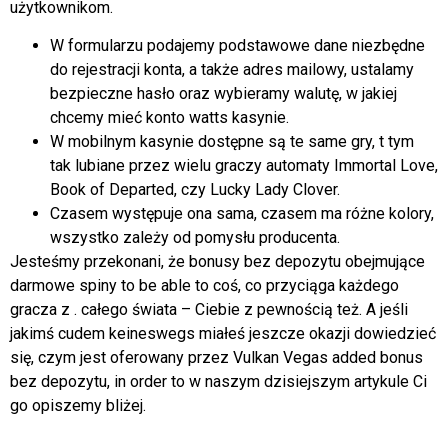
użytkownikom.
W formularzu podajemy podstawowe dane niezbędne
do rejestracji konta, a także adres mailowy, ustalamy
bezpieczne hasło oraz wybieramy walutę, w jakiej
chcemy mieć konto watts kasynie.
W mobilnym kasynie dostępne są te same gry, t tym
tak lubiane przez wielu graczy automaty Immortal Love,
Book of Departed, czy Lucky Lady Clover.
Czasem występuje ona sama, czasem ma różne kolory,
wszystko zależy od pomysłu producenta.
Jesteśmy przekonani, że bonusy bez depozytu obejmujące
darmowe spiny to be able to coś, co przyciąga każdego
gracza z . całego świata – Ciebie z pewnością też. A jeśli
jakimś cudem keineswegs miałeś jeszcze okazji dowiedzieć
się, czym jest oferowany przez Vulkan Vegas added bonus
bez depozytu, in order to w naszym dzisiejszym artykule Ci
go opiszemy bliżej.