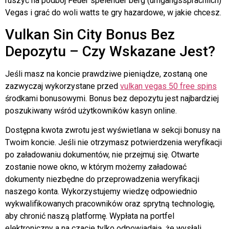
ruszyć na podbój Feuer speiender berg (umgangssprachlich)
Vegas i grać do woli watts te gry hazardowe, w jakie chcesz.
Vulkan Sin City Bonus Bez
Depozytu – Czy Wskazane Jest?
Jeśli masz na koncie prawdziwe pieniądze, zostaną one
zazwyczaj wykorzystane przed
vulkan vegas 50 free spins
środkami bonusowymi. Bonus bez depozytu jest najbardziej
poszukiwany wśród użytkowników kasyn online.
Dostępna kwota zwrotu jest wyświetlana w sekcji bonusy na
Twoim koncie. Jeśli nie otrzymasz potwierdzenia weryfikacji
po załadowaniu dokumentów, nie przejmuj się. Otwarte
zostanie nowe okno, w którym możemy załadować
dokumenty niezbędne do przeprowadzenia weryfikacji
naszego konta. Wykorzystujemy wiedzę odpowiednio
wykwalifikowanych pracowników oraz sprytną technologię,
aby chronić naszą platformę. Wypłata na portfel
elektroniczny a na czacie tylko odpowiadają, że wysłali