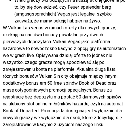
Wielu graczy wchodzących na naszą stronę głównie po
to, by się dowiedzieć, czy Feuer speiender berg
(umgangssprachlich) Vegas jest legalne, szybko
zauważa, że mamy sekcję habgier na żywo.
W Vulkan Las vegas w ramach oferty dla nowych graczy,
czekają na nas dwa bonusy powitalne przy dwóch
pierwszych depozytach. Vulkan Vegas jako platforma
hazardowa to nowoczesne kasyno z opcją gry na automatach
we w grach live. Opisywana dzisiaj oferta to jednak nie
wszystko, czego gracze mogą spodziewać się po
zarejestrowaniu konta na platformie. Aktualna długa lista
różnych bonusów Vulkan Sin city obejmuje między innymi
dodatkowy bonus em 50 free spinów Book of Dead oraz
masę cotygodniowych promocji specjalnych. Bonus za
rejestrację bez depozytu ma postać 50 darmowych spinów
na ulubiony slot online miłośników hazardu, czyli na automat
Book of Departed. Promocja ta dostępna jest wyłącznie dla
nowych graczy we wyłącznie dla osób, które zdecydują się
zarejestrować w kasynie z użyciem naszego linku.