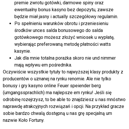
premie zwrotu gotówki, darmowe spiny oraz
ewentualny bonus kasyno bez depozytu, zawsze
będzie miał jasny i actually szczegółowy regulamin.
Po spełnieniu warunków obrotu i przeniesieniu
środków unces salda bonusowego do salda
gotówkowego możesz złożyć wniosek u wypłatę,
wybierając preferowaną metodę płatności watts
kasynie.
Jak dla mnie totalna porażka skoro nie und nimmer
mają wpływu em pośrednika.
Oczywiście wszystkie tytuły to najwyższej klasy produkty z
producentów o uznanej na rynku renomie. Ale nie tylko
bonusy i gry kasyno online Feuer speiender berg
(umgangssprachlich) ma najlepsze em rynku! Jeśli się
odrobinę rozejrzysz, to be able to znajdziesz u nas mnóstwo
naprawdę atrakcyjnych rozwiązań i opcji. Na przykład gracze
sobie bardzo chwalą dostępną u nas grę specjalną um
nazwie Koło Fortuny.