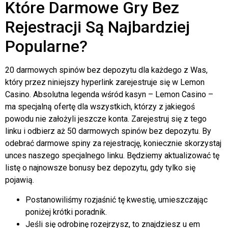
Które Darmowe Gry Bez
Rejestracji Są Najbardziej
Popularne?
20 darmowych spinów bez depozytu dla każdego z Was,
który przez niniejszy hyperlink zarejestruje się w Lemon
Casino. Absolutna legenda wśród kasyn – Lemon Casino –
ma specjalną ofertę dla wszystkich, którzy z jakiegoś
powodu nie założyli jeszcze konta. Zarejestruj się z tego
linku i odbierz aż 50 darmowych spinów bez depozytu. By
odebrać darmowe spiny za rejestrację, koniecznie skorzystaj
unces naszego specjalnego linku. Będziemy aktualizować tę
listę o najnowsze bonusy bez depozytu, gdy tylko się
pojawią.
Postanowiliśmy rozjaśnić tę kwestię, umieszczając
poniżej krótki poradnik.
Jeśli się odrobinę rozejrzysz, to znajdziesz u em