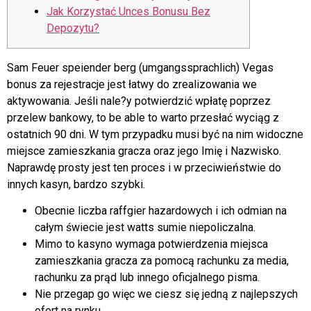
Jak Korzystać Unces Bonusu Bez
Depozytu?
Sam Feuer speiender berg (umgangssprachlich) Vegas
bonus za rejestracje jest łatwy do zrealizowania we
aktywowania. Jeśli nale?y potwierdzić wpłatę poprzez
przelew bankowy, to be able to warto przesłać wyciąg z
ostatnich 90 dni. W tym przypadku musi być na nim widoczne
miejsce zamieszkania gracza oraz jego Imię i Nazwisko.
Naprawdę prosty jest ten proces i w przeciwieństwie do
innych kasyn, bardzo szybki.
Obecnie liczba raffgier hazardowych i ich odmian na
całym świecie jest watts sumie niepoliczalna.
Mimo to kasyno wymaga potwierdzenia miejsca
zamieszkania gracza za pomocą rachunku za media,
rachunku za prąd lub innego oficjalnego pisma.
Nie przegap go więc we ciesz się jedną z najlepszych
ofert na rynku.