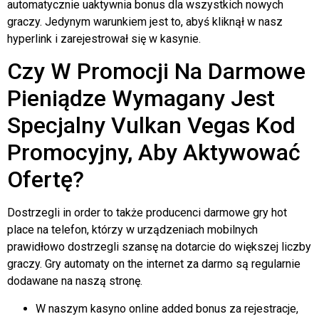
automatycznie uaktywnia bonus dla wszystkich nowych
graczy. Jedynym warunkiem jest to, abyś kliknął w nasz
hyperlink i zarejestrował się w kasynie.
Czy W Promocji Na Darmowe
Pieniądze Wymagany Jest
Specjalny Vulkan Vegas Kod
Promocyjny, Aby Aktywować
Ofertę?
Dostrzegli in order to także producenci darmowe gry hot
place na telefon, którzy w urządzeniach mobilnych
prawidłowo dostrzegli szansę na dotarcie do większej liczby
graczy. Gry automaty on the internet za darmo są regularnie
dodawane na naszą stronę.
W naszym kasyno online added bonus za rejestracje,