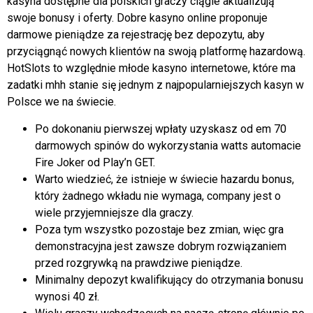
kasyna dostępne dla polskich graczy ciągle aktualizują
swoje bonusy i oferty. Dobre kasyno online proponuje
darmowe pieniądze za rejestrację bez depozytu, aby
przyciągnąć nowych klientów na swoją platformę hazardową.
HotSlots to względnie młode kasyno internetowe, które ma
zadatki mhh stanie się jednym z najpopularniejszych kasyn w
Polsce we na świecie.
Po dokonaniu pierwszej wpłaty uzyskasz od em 70
darmowych spinów do wykorzystania watts automacie
Fire Joker od Play’n GET.
Warto wiedzieć, że istnieje w świecie hazardu bonus,
który żadnego wkładu nie wymaga, company jest o
wiele przyjemniejsze dla graczy.
Poza tym wszystko pozostaje bez zmian, więc gra
demonstracyjna jest zawsze dobrym rozwiązaniem
przed rozgrywką na prawdziwe pieniądze.
Minimalny depozyt kwalifikujący do otrzymania bonusu
wynosi 40 zł.