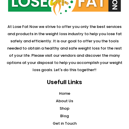
At Lose Fat Now we strive to offer you only the best services
and products in the weight loss industry to help you lose fat
safely and efficiently. It is our goal to offer you the tools
needed to obtain a healthy and safe weight loss for the rest
of your life. Please visit our vendors and discover the many
options at your disposal to help you accomplish your weight
loss goals. Let's do this together!!
Usefull Links
Home
About Us
Shop
Blog
Get in Touch