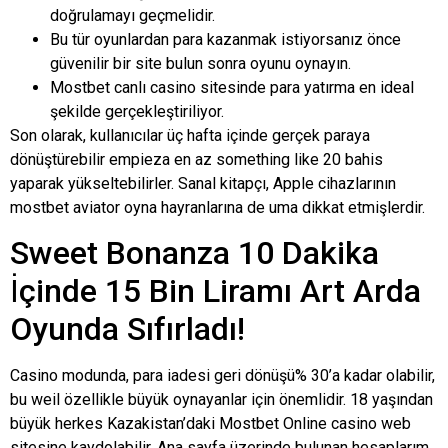
doğrulamayı geçmelidir.
Bu tür oyunlardan para kazanmak istiyorsanız önce
güvenilir bir site bulun sonra oyunu oynayın.
Mostbet canlı casino sitesinde para yatırma en ideal
şekilde gerçekleştiriliyor.
Son olarak, kullanıcılar üç hafta içinde gerçek paraya
dönüştürebilir empieza en az something like 20 bahis
yaparak yükseltebilirler. Sanal kitapçı, Apple cihazlarının
mostbet aviator oyna hayranlarına de uma dikkat etmişlerdir.
Sweet Bonanza 10 Dakika
İçinde 15 Bin Liramı Art Arda
Oyunda Sıfırladı!
Casino modunda, para iadesi geri dönüşü% 30’a kadar olabilir,
bu weil özellikle büyük oynayanlar için önemlidir. 18 yaşından
büyük herkes Kazakistan’daki Mostbet Online casino web
sitesine kaydolabilir. Ana sayfa üzerinde bulunan hesaplarım