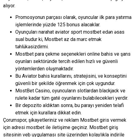
alıyor.
Promosyonun parçası olarak, oyuncular ilk para yatırma
işlemlerinde yüzde 125 bonus alacaklar.
Oyunçuları narahat aviator sport mostbet edən əsas
sual budur ki, Mostbet az da mərc etmək
təhlükəsizdirmi.
Mostbet para çekme seçenekleri online bahis ve şans
oyunları sektöründe tercih edilen hızlı ve güvenli
yöntemlerden oluşmaktadır.
Bu Aviator bahis kurallarını, stratejisini, ve konseptini
güvenli bir şekilde öğrenmek için çok uygundur.
MostBet Casino, oyuncuların slotlardan blackjack ve
rulete kadar tüm gaté oyunlarını bulabilecekleri yerdir.
Bir depozito aldıktan sonra, bu parayı yeniden telafi
etmek için kurallara dikkat edin.
Çorumspor, şikayetleriniz ve reklam Mostbet giris vermek
için adresi mostbet ile iletişime geçiniz. Mostbet giriş
sitesinin veb uygulaması site üzerinden kolaylıkla indirile