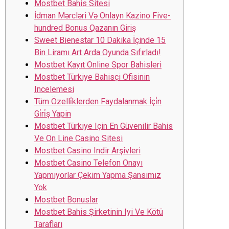
Mostbet Bahis Sitesi
İdman Mərcləri Və Onlayn Kazino Five-
hundred Bonus Qazanın Giriş
Sweet Bienestar 10 Dakika İçinde 15
Bin Liramı Art Arda Oyunda Sıfırladı!
Mostbet Kayıt Online Spor Bahisleri
Mostbet Türkiye Bahisçi Ofisinin
Incelemesi
Tüm Özelli̇klerden Faydalanmak İçi̇n
Gi̇ri̇ş Yapin
Mostbet Türkiye Için En Güvenilir Bahis
Ve On Line Casino Sitesi
Mostbet Casino Indir Arşivleri
Mostbet Casino Telefon Onayı
Yapmıyorlar Çekim Yapma Şansımız
Yok
Mostbet Bonuslar
Mostbet Bahis Şirketinin Iyi Ve Kötü
Tarafları