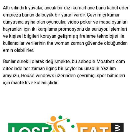
Altı silindirli yuvalar, ancak bir dizi kumarhane bunu kabul eder
empieza bunun da büyük bir yararı vardır. Çevrimiçi kumar
dünyasına aşina olan oyuncular, video poker ve masa oyunları
hayranları için iki karşılama promosyonu da sunuyor. İşlemleri
ve kişisel bilgileri koruyan gelişmiş şifreleme teknolojisi ile
kullanıcılar verilerinin the woman zaman güvende olduğundan
emin olabilirler.
Bunlar sürekli olarak değişmekte, bu sebeple Mostbet. com
sitesinde her zaman ilginç bir şeyler bulunabilir. Yazılım
arayüzü, House windows üzerinden çevrimiçi spor bahisleri
için mantıklı ve kullanışlıdır.