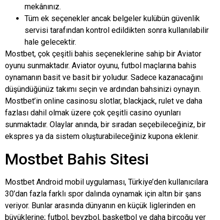
mekânınız.
Tüm ek seçenekler ancak belgeler kulübün güvenlik
servisi tarafından kontrol edildikten sonra kullanılabilir
hale gelecektir.
Mostbet, çok çeşitli bahis seçeneklerine sahip bir Aviator
oyunu sunmaktadır. Aviator oyunu, futbol maçlarına bahis
oynamanın basit ve basit bir yoludur. Sadece kazanacağını
düşündüğünüz takımı seçin ve ardından bahsinizi oynayın.
Mostbet’in online casinosu slotlar, blackjack, rulet ve daha
fazlası dahil olmak üzere çok çeşitli casino oyunları
sunmaktadır. Olaylar anında, bir sıradan seçebileceğiniz, bir
ekspres ya da sistem oluşturabileceğiniz kupona eklenir.
Mostbet Bahis Sitesi
Mostbet Android mobil uygulaması, Türkiye’den kullanıcılara
30’dan fazla farklı spor dalında oynamak için altın bir şans
veriyor. Bunlar arasında dünyanın en küçük liglerinden en
büyüklerine; futbol, beyzbol, basketbol ve daha birçoğu yer