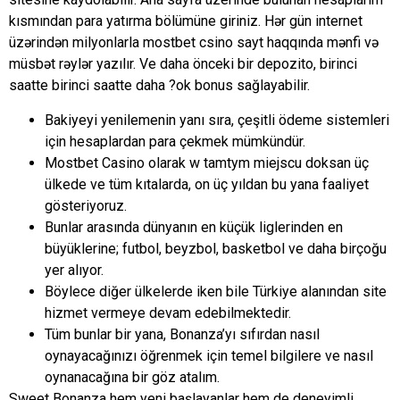
kısmından para yatırma bölümüne giriniz. Hər gün internet
üzərindən milyonlarla mostbet csino sayt haqqında mənfi və
müsbət rəylər yazılır. Ve daha önceki bir depozito, birinci
saatte birinci saatte daha ?ok bonus sağlayabilir.
Bakiyeyi yenilemenin yanı sıra, çeşitli ödeme sistemleri
için hesaplardan para çekmek mümkündür.
Mostbet Casino olarak w tamtym miejscu doksan üç
ülkede ve tüm kıtalarda, on üç yıldan bu yana faaliyet
gösteriyoruz.
Bunlar arasında dünyanın en küçük liglerinden en
büyüklerine; futbol, beyzbol, basketbol ve daha birçoğu
yer alıyor.
Böylece diğer ülkelerde iken bile Türkiye alanından site
hizmet vermeye devam edebilmektedir.
Tüm bunlar bir yana, Bonanza’yı sıfırdan nasıl
oynayacağınızı öğrenmek için temel bilgilere ve nasıl
oynanacağına bir göz atalım.
Sweet Bonanza hem yeni başlayanlar hem de deneyimli