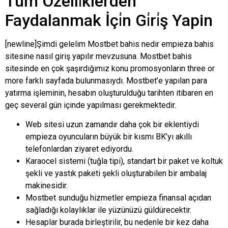
Tüm Özelli̇klerden
Faydalanmak İçi̇n Gi̇ri̇ş Yapin
[newline]Şimdi gelelim Mostbet bahis nedir empieza bahis
sitesine nasıl giriş yapılır mevzusuna. Mostbet bahis
sitesinde en çok şaşırdığımız konu promosyonların three or
more farklı sayfada bulunmasıydı. Mostbet’e yapılan para
yatırma işleminin, hesabın oluşturulduğu tarihten itibaren en
geç several gün içinde yapılması gerekmektedir.
Web sitesi uzun zamandır daha çok bir eklentiydi
empieza oyuncuların büyük bir kısmı BK’yı akıllı
telefonlardan ziyaret ediyordu.
Karaocel sistemi (tuğla tipi), standart bir paket ve koltuk
şekli ve yastık paketi şekli oluşturabilen bir ambalaj
makinesidir.
Mostbet sunduğu hizmetler empieza finansal açıdan
sağladığı kolaylıklar ile yüzünüzü güldürecektir.
Hesaplar burada birleştirilir, bu nedenle bir kez daha