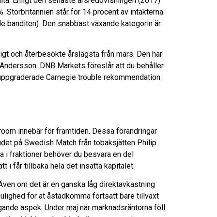
a. Enligt den senaste årsredovisningen (2017)
 Storbritannien står för 14 procent av intäkterna
ade banditen). Den snabbast växande kategorin är
igt och återbesökte årslägsta från mars. Den här
Andersson. DNB Markets föreslår att du behåller
ra uppgraderade Carnegie trouble rekommendation
 room innebär för framtiden. Dessa förändringar
udet på Swedish Match från tobaksjätten Philip
a i fraktioner behöver du besvara en del
 får tillbaka hela det insatta kapitalet.
. Även om det är en ganska låg direktavkastning
 mulighed for at åstadkomma fortsatt bare tillväxt
agande aspek. Under maj när marknadsräntorna föll