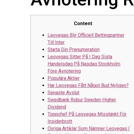
Content
Leovegas Blir Officiell Bettingpartner
Till Inter
Starta Din Prenumeration
Leovegas Sitter På I Dag Sista
Handelsdag På Nasdaq Stockholm
Före Avnotering
Populära Aktier
Har Leovegas Fått Något Bud Nyligen?
Senaste Avslut
Swedbank Robur Sweden Higher
Dividend
Toppchef På Leovegas Misstänkt För
Insiderbrott
Övriga Artiklar Som Nämner Leovegas (