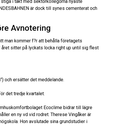
t stiga i takt med sektorkollegorna nyaste
BUNDESBAHNEN är dock till synes cementerat och
re Avnotering
tt man kommer f?r att behålla företagets
året sitter på lyckats locka right up until sig flest
”) och ersätter det meddelande.
r det tredje kvartalet.
mhuskomfortbolaget Ecoclime bidrar till lägre
håller en ny vd vid rodret. Therese Vingåker är
ögskola. Hon avslutade sina grundstudier i