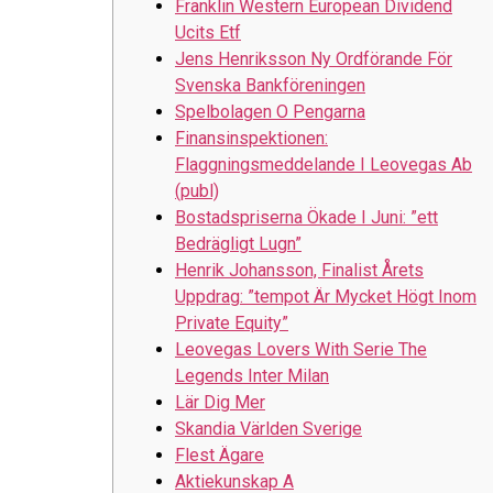
Franklin Western European Dividend
Ucits Etf
Jens Henriksson Ny Ordförande För
Svenska Bankföreningen
Spelbolagen O Pengarna
Finansinspektionen:
Flaggningsmeddelande I Leovegas Ab
(publ)
Bostadspriserna Ökade I Juni: ”ett
Bedrägligt Lugn”
Henrik Johansson, Finalist Årets
Uppdrag: ”tempot Är Mycket Högt Inom
Private Equity”
Leovegas Lovers With Serie The
Legends Inter Milan
Lär Dig Mer
Skandia Världen Sverige
Flest Ägare
Aktiekunskap A