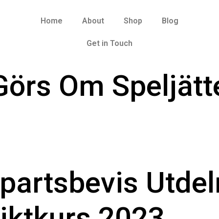
Home
About
Shop
Blog
Get in Touch
örs Om Speljätt
partsbevis Utdel
iktkurs 2023