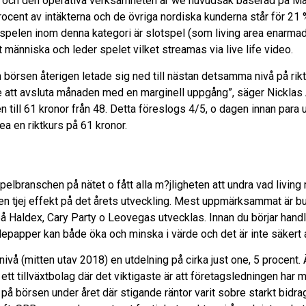
och den operativa verksamheten är we huvudsak baserad på Malt
cent av intäkterna och de övriga nordiska kunderna står för 21 %.
v spelen inom denna kategori är slotspel (som living area enarm
t människa och leder spelet vilket streamas via live life video.
börsen återigen letade sig ned till nästan detsamma nivå på rikt
e att avsluta månaden med en marginell uppgång”, säger Nicklas 
en till 61 kronor från 48. Detta föreslogs 4/5, o dagen innan pa
ea en riktkurs på 61 kronor.
lbranschen på nätet o fått alla m?jligheten att undra vad living
ten tjej effekt på det årets utveckling. Mest uppmärksammat är b
 Haldex, Cary Party o Leovegas utvecklas. Innan du börjar handl
apper kan både öka och minska i värde och det är inte säkert att i
nivå (mitten utav 2018) en utdelning på cirka just one, 5 procent
m ett tillväxtbolag där det viktigaste är att företagsledningen har
på börsen under året där stigande räntor varit sobre starkt bidr