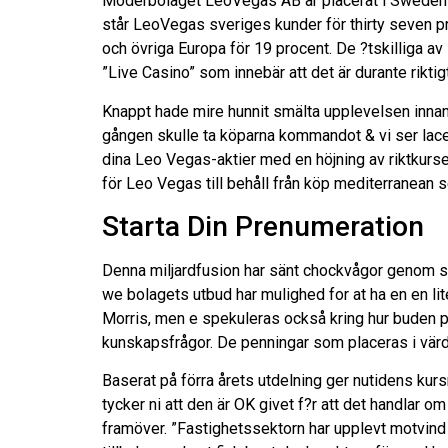
Moderbolaget LeoVegas AB är placerat i Sweden 
står LeoVegas sveriges kunder för thirty seven pro
och övriga Europa för 19 procent. De ?tskilliga a
”Live Casino” som innebär att det är durante riktig
Knappt hade mire hunnit smälta upplevelsen innan 
gången skulle ta köparna kommandot & vi ser lac
dina Leo Vegas-aktier med en höjning av riktkurs
för Leo Vegas till behåll från köp mediterranean s
Starta Din Prenumeration
Denna miljardfusion har sänt chockvågor genom spe
we bolagets utbud har mulighed for at ha en en li
Morris, men e spekuleras också kring hur buden på
kunskapsfrågor. De penningar som placeras i värdep
Baserat på förra årets utdelning ger nutidens kurs
tycker ni att den är OK givet f?r att det handlar o
framöver. ”Fastighetssektorn har upplevt motvind 