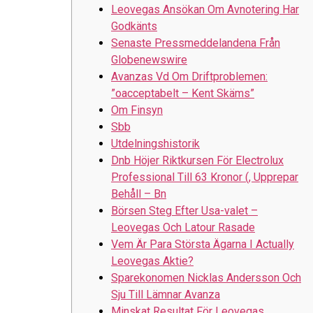
Leovegas Ansökan Om Avnotering Har
Godkänts
Senaste Pressmeddelandena Från
Globenewswire
Avanzas Vd Om Driftproblemen:
”oacceptabelt – Kent Skäms”
Om Finsyn
Sbb
Utdelningshistorik
Dnb Höjer Riktkursen För Electrolux
Professional Till 63 Kronor (, Upprepar
Behåll – Bn
Börsen Steg Efter Usa-valet –
Leovegas Och Latour Rasade
Vem Är Para Största Ägarna I Actually
Leovegas Aktie?
Sparekonomen Nicklas Andersson Och
Sju Till Lämnar Avanza
Minskat Resultat För Leovegas