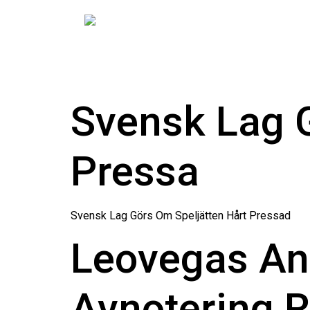
Svensk Lag G
Pressa
Svensk Lag Görs Om Speljätten Hårt Pressad
Leovegas An
Avnotering R