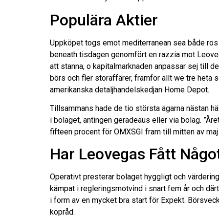
Populära Aktier
Uppköpet togs emot mediterranean sea både ros & 
beneath tisdagen genomfört en razzia mot Leovegas
att stanna, o kapitalmarknaden anpassar sej till 
börs och fler storaffärer, framför allt we tre he
amerikanska detaljhandelskedjan Home Depot.
Tillsammans hade de tio största ägarna nästan hälf
i bolaget, antingen geradeaus eller via bolag. ”År
fifteen procent för OMXSGI fram till mitten av maj
Har Leovegas Fått Någo
Operativt presterar bolaget hyggligt och värderinge
kämpat i regleringsmotvind i snart fem år och där
i form av en mycket bra start för Expekt. Börsveck
köpråd.