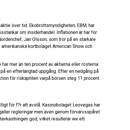
aktie över tid. Ekobrottsmyndigheten, EBM, har
stankar om insiderhandel. Inflationen är här för
 Nordenchef, Jan Olsson, som tror på en starkare
tie, amerikanska kortbolaget American Show och
 har mer än ten procent av aktierna eller rösterna
da på en efterlängtad uppgång. Efter en nedgång på
ktion för riskaptiten varpå börsen steg 11 procent.
lligt för f?r att avstå. Kasinobolaget Leovegas har
 gäller regleringar men även genom förvärvsspåret
tavkastningen god, vilket resulterar we ett