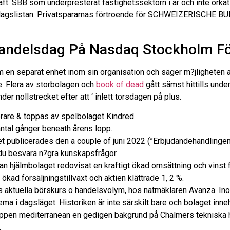
aft. SBB som underpresterat fastighetssektorn i år och inte orka
orbolagslistan. Privatspararnas förtroende för SCHWEIZERISCHE 
Handelsdag På Nasdaq Stockholm Fö
en separat enhet inom sin organisation och säger m?jligheten a
e. Flera av storbolagen och
book of dead
gått sämst hittills under 
r nollstrecket efter att ‘ inlett torsdagen på plus.
rare & toppas av spelbolaget Kindred.
ntal gånger beneath årens lopp.
 publicerades den a couple of juni 2022 (”Erbjudandehandlingen
 du besvara n?gra kunskapsfrågor.
n hjälmbolaget redovisat en kraftigt ökad omsättning och vinst fö
ad försäljningstillväxt och aktien klättrade 1, 2 %.
 aktuella börskurs o handelsvolym, hos nätmäklaren Avanza. Ino
tema i dagsläget. Historiken är inte särskilt bare och bolaget inne
uppen mediterranean en gedigen bakgrund på Chalmers tekniska h
.