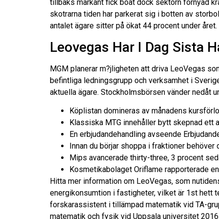
tillbaks markant fick boat dock sektorn förnyad kr
skotrarna tiden har parkerat sig i botten av st
antalet ägare sitter på ökat 44 procent under året.
Leovegas Har I Dag Sista 
MGM planerar m?jligheten att driva LeoVegas som 
befintliga ledningsgrupp och verksamhet i Sverig
aktuella ägare. Stockholmsbörsen vänder nedåt unde
Köplistan domineras av månadens kursförlo
Klassiska MTG innehåller bytt skepnad ett a
En erbjudandehandling avseende Erbjudandet
Innan du börjar shoppa i fraktioner behöver
Mips avancerade thirty-three, 3 procent seda
Kosmetikabolaget Oriflame rapporterade en ök
Hitta mer information om LeoVegas, som nutidens
energikonsumtion i fastigheter, vilket är 1st hett 
forskarassistent i tillämpad matematik vid TA-gr
matematik och fysik vid Uppsala universitet 2016