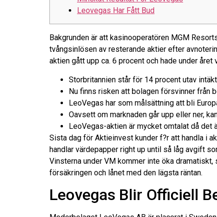
Leovegas Har Fått Bud
Bakgrunden är att kasinooperatören MGM Resorts 
tvångsinlösen av resterande aktier efter avnoteri
aktien gått upp ca. 6 procent och hade under året 
Storbritannien står för 14 procent utav intäk
Nu finns risken att bolagen försvinner från bö
LeoVegas har som målsättning att bli Europa
Oavsett om marknaden går upp eller ner, ka
LeoVegas-aktien är mycket omtalat då det är
Sista dag för Aktieinvest kunder f?r att handla i a
handlar värdepapper right up until så låg avgift s
Vinsterna under VM kommer inte öka dramatiskt, sä
försäkringen och lånet med den lägsta räntan.
Leovegas Blir Officiell Be