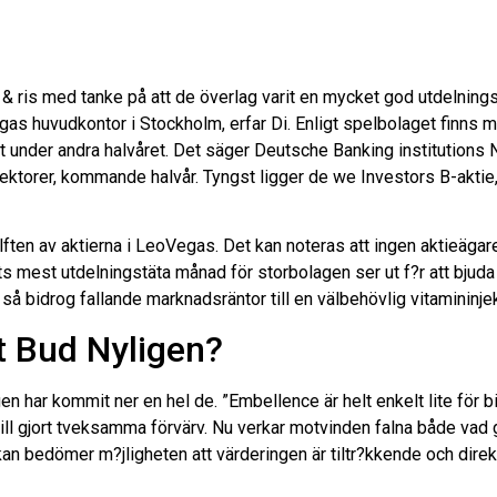
ris med tanke på att de överlag varit en mycket god utdelnings
 huvudkontor i Stockholm, erfar Di. Enligt spelbolaget finns mis
det under andra halvåret. Det säger Deutsche Banking institutions
ta sektorer, kommande halvår. Tyngst ligger de we Investors B-ak
ten av aktierna i LeoVegas. Det kan noteras att ingen aktieägare
ets mest utdelningstäta månad för storbolagen ser ut f?r att bju
 så bidrog fallande marknadsräntor till en välbehövlig vitamininje
t Bud Nyligen?
n har kommit ner en hel de. ”Embellence är helt enkelt lite för bi
till gjort tveksamma förvärv. Nu verkar motvinden falna både vad
an bedömer m?jligheten att värderingen är tiltr?kkende och direk