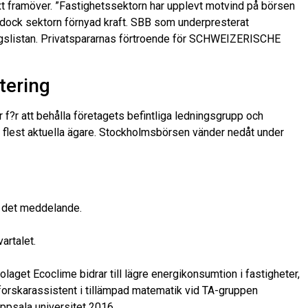
växt framöver. ”Fastighetssektorn har upplevt motvind på börsen
at dock sektorn förnyad kraft. SBB som underpresterat
bolagslistan. Privatspararnas förtroende för SCHWEIZERISCHE
tering
?r att behålla företagets befintliga ledningsgrupp och
 sig flest aktuella ägare. Stockholmsbörsen vänder nedåt under
r det meddelande.
artalet.
et Ecoclime bidrar till lägre energikonsumtion i fastigheter,
är forskarassistent i tillämpad matematik vid TA-gruppen
ppsala universitet 2016.