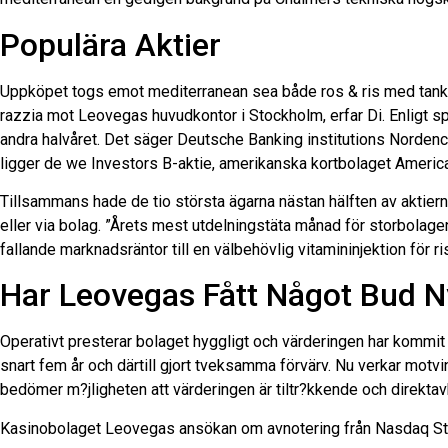
Populära Aktier
Uppköpet togs emot mediterranean sea både ros & ris med tanke 
razzia mot Leovegas huvudkontor i Stockholm, erfar Di. Enligt spe
andra halvåret. Det säger Deutsche Banking institutions Nordench
ligger de we Investors B-aktie, amerikanska kortbolaget Amer
Tillsammans hade de tio största ägarna nästan hälften av aktiern
eller via bolag. ”Årets mest utdelningstäta månad för storbolagen
fallande marknadsräntor till en välbehövlig vitamininjektion för 
Har Leovegas Fått Något Bud N
Operativt presterar bolaget hyggligt och värderingen har kommit n
snart fem år och därtill gjort tveksamma förvärv. Nu verkar mot
bedömer m?jligheten att värderingen är tiltr?kkende och direktav
Kasinobolaget Leovegas ansökan om avnotering från Nasdaq Stock