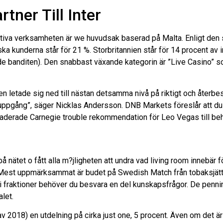
rtner Till Inter
iva verksamheten är we huvudsak baserad på Malta. Enligt den
ka kunderna står för 21 %. Storbritannien står för 14 procent av i
e banditen). Den snabbast växande kategorin är ”Live Casino” som
n letade sig ned till nästan detsamma nivå på riktigt och återbe
pgång”, säger Nicklas Andersson. DNB Markets föreslår att du be
raderade Carnegie trouble rekommendation för Leo Vegas till behå
nätet o fått alla m?jligheten att undra vad living room innebär 
ing. Mest uppmärksammat är budet på Swedish Match från tobaksjät
 i fraktioner behöver du besvara en del kunskapsfrågor. De penn
alet.
av 2018) en utdelning på cirka just one, 5 procent. Även om det är