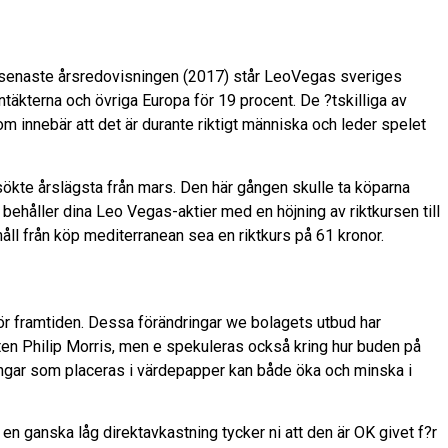
 senaste årsredovisningen (2017) står LeoVegas sveriges
ntäkterna och övriga Europa för 19 procent. De ?tskilliga av
 innebär att det är durante riktigt människa och leder spelet
sökte årslägsta från mars. Den här gången skulle ta köparna
håller dina Leo Vegas-aktier med en höjning av riktkursen till
ll från köp mediterranean sea en riktkurs på 61 kronor.
för framtiden. Dessa förändringar we bolagets utbud har
ten Philip Morris, men e spekuleras också kring hur buden på
ingar som placeras i värdepapper kan både öka och minska i
 en ganska låg direktavkastning tycker ni att den är OK givet f?r