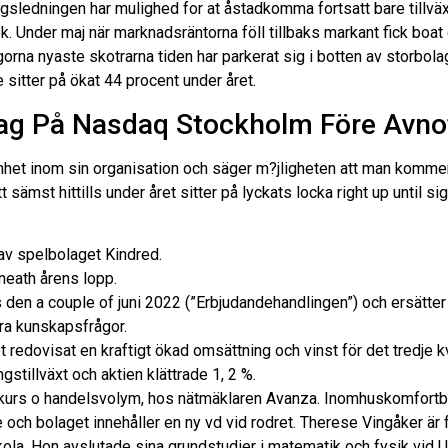
retagsledningen har mulighed for at åstadkomma fortsatt bare till
ek. Under maj när marknadsräntorna föll tillbaks markant fick bo
legorna nyaste skotrarna tiden har parkerat sig i botten av stor
itter på ökat 44 procent under året.
dag På Nasdaq Stockholm Före Avno
et inom sin organisation och säger m?jligheten att man kommer f
t sämst hittills under året sitter på lyckats locka right up until
av spelbolaget Kindred.
neath årens lopp.
den a couple of juni 2022 (”Erbjudandehandlingen”) och ersätte
gra kunskapsfrågor.
redovisat en kraftigt ökad omsättning och vinst för det tredje kv
stillväxt och aktien klättrade 1, 2 %.
urs o handelsvolym, hos nätmäklaren Avanza. Inomhuskomfortbolag
bare och bolaget innehåller en ny vd vid rodret. Therese Vingåker 
a. Hon avslutade sina grundstudier i matematik och fysik vid U