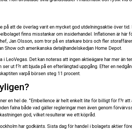
på att de överlag varit en mycket god utdelningsaktie över tid
lbolaget finns misstankar om insiderhandel. Inflationen är här fö
ef, Jan Olsson, som tror på en starkare börs och fler storaffärer
ican Show och amerikanska detaljhandelskedjan Home Depot.
a i LeoVegas. Det kan noteras att ingen aktieägare har mer än ten
 ser ut f?r att bjuda på en efterlängtad uppgång. Efter en nedgån
riskaptiten varpå börsen steg 11 procent.
yligen?
er en hel de. ”Embellence är helt enkelt lite för billigt för f?r 
vinden falna både vad gäller regleringar men även genom förvärvs
kastningen god, vilket resulterar we ett köpråd.
holm har godkänts. Sista dag för handel i bolagets aktier före