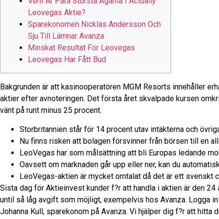
Vem Är Para Största Ägarna I Actually
Leovegas Aktie?
Sparekonomen Nicklas Andersson Och
Sju Till Lämnar Avanza
Minskat Resultat För Leovegas
Leovegas Har Fått Bud
Bakgrunden är att kasinooperatören MGM Resorts innehåller erhå
aktier efter avnoteringen. Det första året skvalpade kursen omkri
vänt på runt minus 25 procent.
Storbritannien står för 14 procent utav intäkterna och övrig
Nu finns risken att bolagen försvinner från börsen till en all
LeoVegas har som målsättning att bli Europas ledande mobi
Oavsett om marknaden går upp eller ner, kan du automatisk
LeoVegas-aktien är mycket omtalat då det är ett svenskt ca
Sista dag för Aktieinvest kunder f?r att handla i aktien är den 24
until så låg avgift som möjligt, exempelvis hos Avanza. Logga i
Johanna Kull, sparekonom på Avanza. Vi hjälper dig f?r att hitta