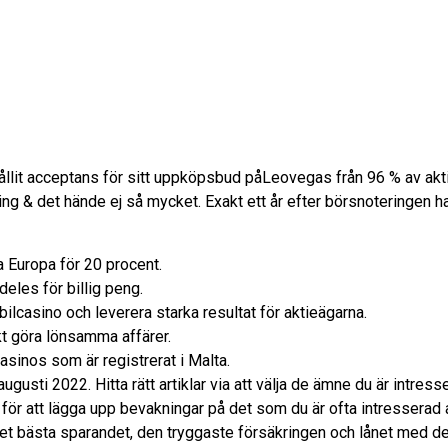
llit acceptans för sitt uppköpsbud påLeovegas från 96 % av akt
ng & det hände ej så mycket. Exakt ett år efter börsnoteringen ha
a Europa för 20 procent.
deles för billig peng.
lcasino och leverera starka resultat för aktieägarna.
t göra lönsamma affärer.
sinos som är registrerat i Malta.
 augusti 2022. Hitta rätt artiklar via att välja de ämne du är intr
n för att lägga upp bevakningar på det som du är ofta intressera
 det bästa sparandet, den tryggaste försäkringen och lånet med de