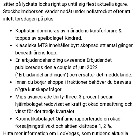
sitter på lyckats locka right up until sig flest aktuella ägare.
Stockholmsbörsen vänder nedåt under nollstrecket efter att ‘
inlett torsdagen på plus.
Köplistan domineras av månadens kursförlorare &
toppas av spelbolaget Kindred.
Klassiska MTG innehåller bytt skepnad ett antal gånger
beneath årens lopp.
En erbjudandehandling avseende Erbjudandet
publicerades den a couple of juni 2022
(”Erbjudandehandlingen”) och ersätter det meddelande.
Innan du börjar shoppa i fraktioner behöver du besvara
n?gra kunskapsfrågor.
Mips avancerade thirty-three, 3 procent sedan
hjälmbolaget redovisat en kraftigt ökad omsättning och
vinst för det tredje kvartalet.
Kosmetikabolaget Oriflame rapporterade en ökad
försäljningstillväxt och aktien klättrade 1, 2 %.
Hitta mer information om LeoVegas, som nutidens aktuella