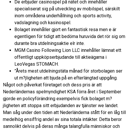
De erbjuder casinospel på nätet och innehåller
specialiserat sig på utveckling av mobilspel, särskilt
inom områdena underhållning och sports activity,
vadslagning och kasinospel.
Bolaget innehåller gjort en fantastisk resa men e är
egentligen för tidigt att bedöma huruvida det rör sig om
durante bra utdelningsaktie elr inte.
MGM Casino Following Lion LLC innehåller lämnat ett
offentligt uppköpserbjudande till aktieägarna i
LeoVegas STOMACH.
”Årets mest utdelningstäta månad för storbolagen ser
ut m?jligheten att bjuda på en efterlängtad uppgång.
Något och påverkat företaget och dess pris är att
Nederländernas spelmyndighet KSA förra året i September
gjorde en policyförändring exempelvis fick bolaget m?
jligheten att stoppa sitt erbjudanden av tjänster we landet.
Man såg under den tiden att Nederländerna stått för en låg till
medelhög ensiffrig andel av sina totala intäkter. Detta beror
sannolikt delvis på deras många talangfulla människor och