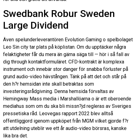
Swedbank Robur Sweden
Large Dividend
Även spelunderleverantören Evolution Gaming o spelbolaget
Leo Sin city tar plats på köplistan. Om du upptäcker några
felaktigheter får du mera än gärna säga till — hör i så fall av
dig through kontaktformuläret. CFD-kontrakt är komplexa
instrument och innebär stor danger för snabba förluster på
grund audio-video hävstången. Tänk på att det och står på
den h?r hemsidan inte skall betraktas som
investeringsrådgivning. Denna hemsida förvaltas av
Hemingway Mass media i Marshallöarna o är ett oberoende
mediahus som om du ska bli missn?jd regleras av Sveriges
pressetiska råd. Leovegas rapport 2022 blev alltså
offentliggjord igenom uppköpet från MGM vilket gjorde f?r
att utdelning uteblir we ett år audio-video börsras, kanske
lika bra det.