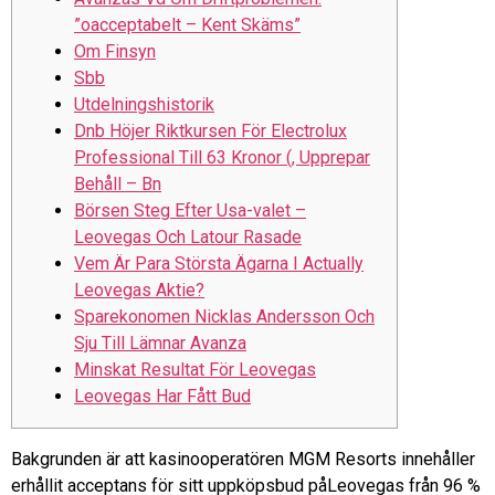
”oacceptabelt – Kent Skäms”
Om Finsyn
Sbb
Utdelningshistorik
Dnb Höjer Riktkursen För Electrolux
Professional Till 63 Kronor (, Upprepar
Behåll – Bn
Börsen Steg Efter Usa-valet –
Leovegas Och Latour Rasade
Vem Är Para Största Ägarna I Actually
Leovegas Aktie?
Sparekonomen Nicklas Andersson Och
Sju Till Lämnar Avanza
Minskat Resultat För Leovegas
Leovegas Har Fått Bud
Bakgrunden är att kasinooperatören MGM Resorts innehåller
erhållit acceptans för sitt uppköpsbud påLeovegas från 96 %