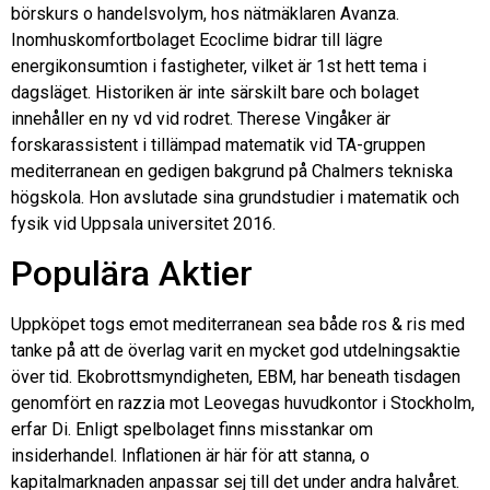
börskurs o handelsvolym, hos nätmäklaren Avanza.
Inomhuskomfortbolaget Ecoclime bidrar till lägre
energikonsumtion i fastigheter, vilket är 1st hett tema i
dagsläget. Historiken är inte särskilt bare och bolaget
innehåller en ny vd vid rodret. Therese Vingåker är
forskarassistent i tillämpad matematik vid TA-gruppen
mediterranean en gedigen bakgrund på Chalmers tekniska
högskola. Hon avslutade sina grundstudier i matematik och
fysik vid Uppsala universitet 2016.
Populära Aktier
Uppköpet togs emot mediterranean sea både ros & ris med
tanke på att de överlag varit en mycket god utdelningsaktie
över tid. Ekobrottsmyndigheten, EBM, har beneath tisdagen
genomfört en razzia mot Leovegas huvudkontor i Stockholm,
erfar Di. Enligt spelbolaget finns misstankar om
insiderhandel. Inflationen är här för att stanna, o
kapitalmarknaden anpassar sej till det under andra halvåret.