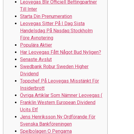
Leovegas Blir Officiell Bettingpartner
Till Inter
Starta Din Prenumeration
Leovegas Sitter På I Dag Sista
Handelsdag På Nasdaq Stockholm
Före Avnotering
Populära Aktier
Har Leovegas Fått Något Bud Nyligen?
Senaste Avslut
Swedbank Robur Sweden Higher
Dividend
Toppchef På Leovegas Misstänkt För
Insiderbrott
Övriga Artiklar Som Nämner Leovegas (
Franklin Western European Dividend
Ucits Etf
Jens Henriksson Ny Ordförande För
Svenska Bankföreningen
Spelbolagen O Pengarna