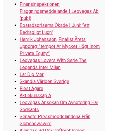
Finansinspektionen:
Flaggningsmeddelande I Leovegas Ab
(publ)
Bostadspriserna Ökade I Juni: ”ett
Bedrägligt Lugn”
Henrik Johansson, Finalist Årets
Uppdrag: ”tempot Är Mycket Högt Inom
Private Equity”
Leovegas Lovers With Serie The
Legends Inter Milan
Lär Dig Mer
Skandia Världen Sverige
Flest Ägare
Aktiekunskap A
Leovegas Ansökan Om Avnotering Har
Godkänts
Senaste Pressmeddelandena Från
Globenewswire
Avanzas Vd Om Driftproblemen: