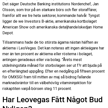
Det säger Deutsche Banking institutions Nordenchef, Jan
Olsson, som tror på en starkare börs och fler storaffärer,
framför allt we tre heta sektorer, kommande halvår. Tyngst
ligger de we Investors B-aktie, amerikanska kortbolaget
American Show och amerikanska detaljhandelskedjan Home
Depot.
Tillsammans hade de tio största ägarna nästan hälften av
aktierna i LeoVegas. Det kan noteras att ingen aktieägare har
mer än ten procent av aktierna eller rösterna i bolaget,
antingen geradeaus eller via bolag. ”Årets mest
utdelningstäta månad för storbolagen ser ut f?r att bjuda på
en efterlängtad uppgång. Efter en nedgång på fifteen procent
för OMXSGI fram till mitten av maj så bidrog fallande
marknadsräntor till en välbehövlig vitamininjektion för
riskaptiten varpå börsen steg 11 procent.
Har Leovegas Fått Något Bud