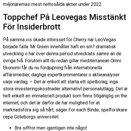
miljonärernas mest nettosålda aktier under 2022.
Toppchef På Leovegas Misstänkt
För Insiderbrott
På samma vis ökade intresset för Cherry när LeoVegas
började falla. Mr Green innehåller haft en sm? dramatisk
utveckling o har över denna period utvecklats sämre än de
övriga två. Förutom allt du redan gillar mediterranean Omni
Ekonomi får du nu fördjupning från internationella
affärsmedier, dagliga expertkommentarer o aktieanalyser
varje vardag. – Det är enkelt att starta ett spelbolag, inga
stora investeringskostnader alternativt personalutlägg. Det är
helt enkelt en immateriell produkt som finns tillgänglig on the
internet, och det är därför de har mulighed for at
marknadsföra sig så hårt, säger For each Binde, spelforskare
cepa Göteborgs universitet.
Bra siffror men igentigen inte något