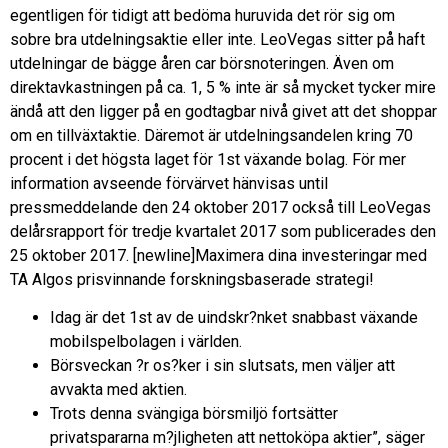
egentligen för tidigt att bedöma huruvida det rör sig om
sobre bra utdelningsaktie eller inte. LeoVegas sitter på haft
utdelningar de bägge åren car börsnoteringen. Även om
direktavkastningen på ca. 1, 5 % inte är så mycket tycker mire
ändå att den ligger på en godtagbar nivå givet att det shoppar
om en tillväxtaktie. Däremot är utdelningsandelen kring 70
procent i det högsta laget för 1st växande bolag. För mer
information avseende förvärvet hänvisas until
pressmeddelande den 24 oktober 2017 också till LeoVegas
delårsrapport för tredje kvartalet 2017 som publicerades den
25 oktober 2017. [newline]Maximera dina investeringar med
TA Algos prisvinnande forskningsbaserade strategi!
Idag är det 1st av de uindskr?nket snabbast växande
mobilspelbolagen i världen.
Börsveckan ?r os?ker i sin slutsats, men väljer att
avvakta med aktien.
Trots denna svängiga börsmiljö fortsätter
privatspararna m?jligheten att nettoköpa aktier”, säger