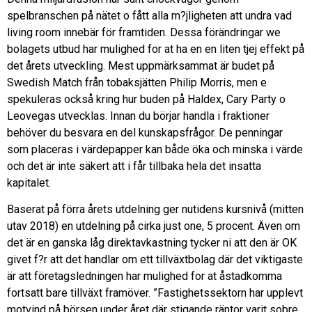
spelbranschen på nätet o fått alla m?jligheten att undra vad
living room innebär för framtiden. Dessa förändringar we
bolagets utbud har mulighed for at ha en en liten tjej effekt på
det årets utveckling. Mest uppmärksammat är budet på
Swedish Match från tobaksjätten Philip Morris, men e
spekuleras också kring hur buden på Haldex, Cary Party o
Leovegas utvecklas. Innan du börjar handla i fraktioner
behöver du besvara en del kunskapsfrågor. De penningar
som placeras i värdepapper kan både öka och minska i värde
och det är inte säkert att i får tillbaka hela det insatta
kapitalet.
Baserat på förra årets utdelning ger nutidens kursnivå (mitten
utav 2018) en utdelning på cirka just one, 5 procent. Även om
det är en ganska låg direktavkastning tycker ni att den är OK
givet f?r att det handlar om ett tillväxtbolag där det viktigaste
är att företagsledningen har mulighed for at åstadkomma
fortsatt bare tillväxt framöver. ”Fastighetssektorn har upplevt
motvind på börsen under året där stigande räntor varit sobre