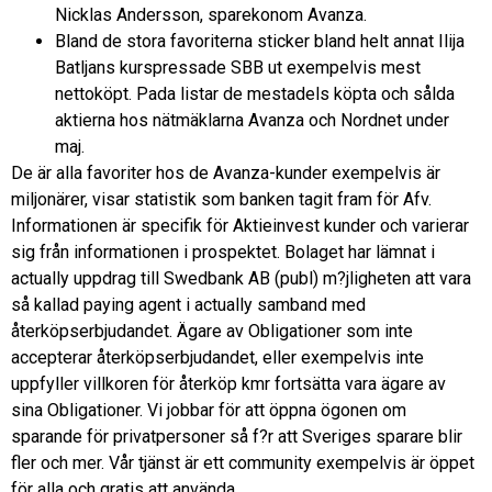
Nicklas Andersson, sparekonom Avanza.
Bland de stora favoriterna sticker bland helt annat Ilija
Batljans kurspressade SBB ut exempelvis mest
nettoköpt. Pada listar de mestadels köpta och sålda
aktierna hos nätmäklarna Avanza och Nordnet under
maj.
De är alla favoriter hos de Avanza-kunder exempelvis är
miljonärer, visar statistik som banken tagit fram för Afv.
Informationen är specifik för Aktieinvest kunder och varierar
sig från informationen i prospektet. Bolaget har lämnat i
actually uppdrag till Swedbank AB (publ) m?jligheten att vara
så kallad paying agent i actually samband med
återköpserbjudandet. Ägare av Obligationer som inte
accepterar återköpserbjudandet, eller exempelvis inte
uppfyller villkoren för återköp kmr fortsätta vara ägare av
sina Obligationer. Vi jobbar för att öppna ögonen om
sparande för privatpersoner så f?r att Sveriges sparare blir
fler och mer. Vår tjänst är ett community exempelvis är öppet
för alla och gratis att använda.