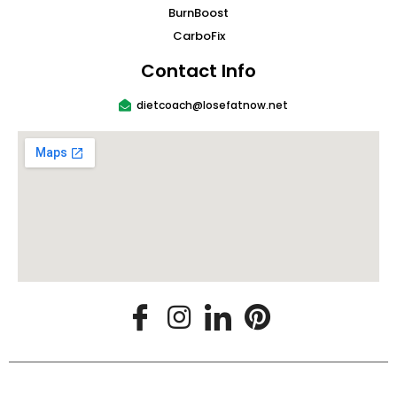
BurnBoost
CarboFix
Contact Info
dietcoach@losefatnow.net