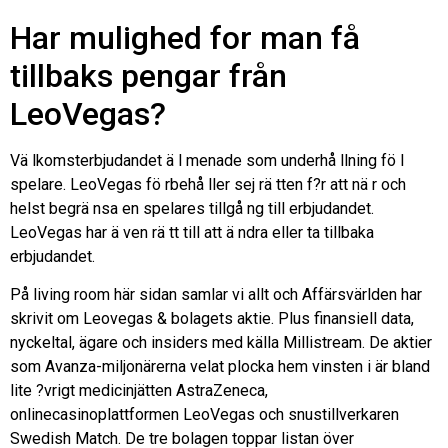
Har mulighed for man få
tillbaks pengar från
LeoVegas?
Vä lkomsterbjudandet ä l menade som underhå llning fö l
spelare. LeoVegas fö rbehå ller sej rä tten f?r att nä r och
helst begrä nsa en spelares tillgå ng till erbjudandet.
LeoVegas har ä ven rä tt till att ä ndra eller ta tillbaka
erbjudandet.
På living room här sidan samlar vi allt och Affärsvärlden har
skrivit om Leovegas & bolagets aktie. Plus finansiell data,
nyckeltal, ägare och insiders med källa Millistream. De aktier
som Avanza-miljonärerna velat plocka hem vinsten i är bland
lite ?vrigt medicinjätten AstraZeneca,
onlinecasinoplattformen LeoVegas och snustillverkaren
Swedish Match. De tre bolagen toppar listan över