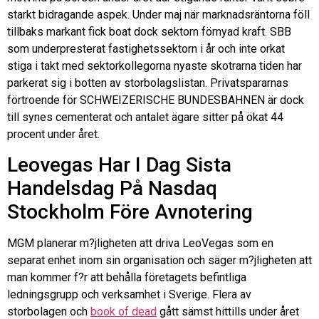
starkt bidragande aspek. Under maj när marknadsräntorna föll
tillbaks markant fick boat dock sektorn förnyad kraft. SBB
som underpresterat fastighetssektorn i år och inte orkat
stiga i takt med sektorkollegorna nyaste skotrarna tiden har
parkerat sig i botten av storbolagslistan. Privatspararnas
förtroende för SCHWEIZERISCHE BUNDESBAHNEN är dock
till synes cementerat och antalet ägare sitter på ökat 44
procent under året.
Leovegas Har I Dag Sista
Handelsdag På Nasdaq
Stockholm Före Avnotering
MGM planerar m?jligheten att driva LeoVegas som en
separat enhet inom sin organisation och säger m?jligheten att
man kommer f?r att behålla företagets befintliga
ledningsgrupp och verksamhet i Sverige. Flera av
storbolagen och
book of dead
gått sämst hittills under året