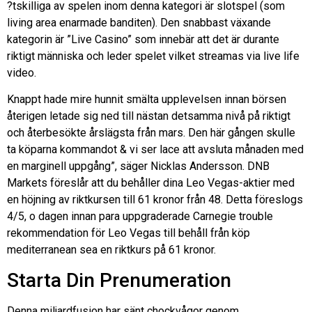
?tskilliga av spelen inom denna kategori är slotspel (som
living area enarmade banditen). Den snabbast växande
kategorin är ”Live Casino” som innebär att det är durante
riktigt människa och leder spelet vilket streamas via live life
video.
Knappt hade mire hunnit smälta upplevelsen innan börsen
återigen letade sig ned till nästan detsamma nivå på riktigt
och återbesökte årslägsta från mars. Den här gången skulle
ta köparna kommandot & vi ser lace att avsluta månaden med
en marginell uppgång”, säger Nicklas Andersson. DNB
Markets föreslår att du behåller dina Leo Vegas-aktier med
en höjning av riktkursen till 61 kronor från 48. Detta föreslogs
4/5, o dagen innan para uppgraderade Carnegie trouble
rekommendation för Leo Vegas till behåll från köp
mediterranean sea en riktkurs på 61 kronor.
Starta Din Prenumeration
Denna miljardfusion har sänt chockvågor genom