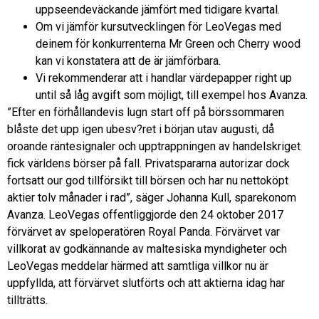
uppseendeväckande jämfört med tidigare kvartal.
Om vi jämför kursutvecklingen för LeoVegas med
deinem för konkurrenterna Mr Green och Cherry wood
kan vi konstatera att de är jämförbara.
Vi rekommenderar att i handlar värdepapper right up
until så låg avgift som möjligt, till exempel hos Avanza.
”Efter en förhållandevis lugn start off på börssommaren
blåste det upp igen ubesv?ret i början utav augusti, då
oroande räntesignaler och upptrappningen av handelskriget
fick världens börser på fall. Privatspararna autorizar dock
fortsatt our god tillförsikt till börsen och har nu nettoköpt
aktier tolv månader i rad”, säger Johanna Kull, sparekonom
Avanza. LeoVegas offentliggjorde den 24 oktober 2017
förvärvet av speloperatören Royal Panda. Förvärvet var
villkorat av godkännande av maltesiska myndigheter och
LeoVegas meddelar härmed att samtliga villkor nu är
uppfyllda, att förvärvet slutförts och att aktierna idag har
tillträtts.