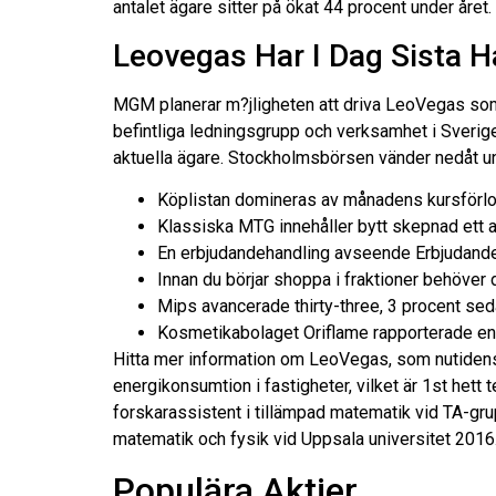
antalet ägare sitter på ökat 44 procent under året.
Leovegas Har I Dag Sista 
MGM planerar m?jligheten att driva LeoVegas som 
befintliga ledningsgrupp och verksamhet i Sverig
aktuella ägare. Stockholmsbörsen vänder nedåt unde
Köplistan domineras av månadens kursförlo
Klassiska MTG innehåller bytt skepnad ett a
En erbjudandehandling avseende Erbjudandet
Innan du börjar shoppa i fraktioner behöver
Mips avancerade thirty-three, 3 procent seda
Kosmetikabolaget Oriflame rapporterade en ök
Hitta mer information om LeoVegas, som nutidens
energikonsumtion i fastigheter, vilket är 1st hett 
forskarassistent i tillämpad matematik vid TA-gr
matematik och fysik vid Uppsala universitet 2016
Populära Aktier