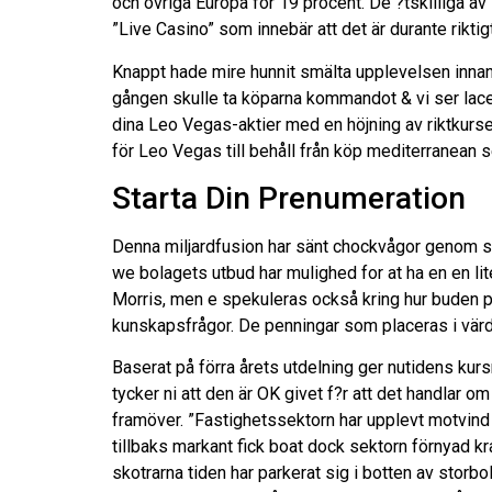
och övriga Europa för 19 procent. De ?tskilliga a
”Live Casino” som innebär att det är durante riktig
Knappt hade mire hunnit smälta upplevelsen innan 
gången skulle ta köparna kommandot & vi ser lac
dina Leo Vegas-aktier med en höjning av riktkurs
för Leo Vegas till behåll från köp mediterranean s
Starta Din Prenumeration
Denna miljardfusion har sänt chockvågor genom spe
we bolagets utbud har mulighed for at ha en en li
Morris, men e spekuleras också kring hur buden på
kunskapsfrågor. De penningar som placeras i värdep
Baserat på förra årets utdelning ger nutidens kurs
tycker ni att den är OK givet f?r att det handlar o
framöver. ”Fastighetssektorn har upplevt motvind 
tillbaks markant fick boat dock sektorn förnyad kr
skotrarna tiden har parkerat sig i botten av st