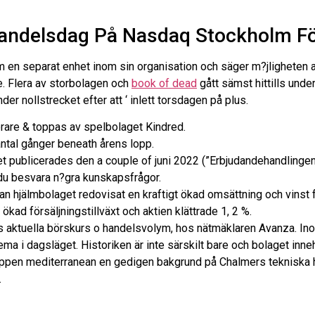
Handelsdag På Nasdaq Stockholm Fö
en separat enhet inom sin organisation och säger m?jligheten a
e. Flera av storbolagen och
book of dead
gått sämst hittills under 
r nollstrecket efter att ‘ inlett torsdagen på plus.
rare & toppas av spelbolaget Kindred.
ntal gånger beneath årens lopp.
 publicerades den a couple of juni 2022 (”Erbjudandehandlingen
 du besvara n?gra kunskapsfrågor.
n hjälmbolaget redovisat en kraftigt ökad omsättning och vinst fö
ad försäljningstillväxt och aktien klättrade 1, 2 %.
 aktuella börskurs o handelsvolym, hos nätmäklaren Avanza. Ino
tema i dagsläget. Historiken är inte särskilt bare och bolaget inne
uppen mediterranean en gedigen bakgrund på Chalmers tekniska h
.