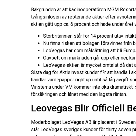
Bakgrunden är att kasinooperatören MGM Resorts 
tvångsinlösen av resterande aktier efter avnoteri
aktien gått upp ca. 6 procent och hade under året 
Storbritannien står för 14 procent utav intäk
Nu finns risken att bolagen försvinner från bö
LeoVegas har som målsättning att bli Europa
Oavsett om marknaden går upp eller ner, ka
LeoVegas-aktien är mycket omtalat då det är
Sista dag för Aktieinvest kunder f?r att handla i a
handlar värdepapper right up until så låg avgift s
Vinsterna under VM kommer inte öka dramatiskt, sä
försäkringen och lånet med den lägsta räntan.
Leovegas Blir Officiell Be
Moderbolaget LeoVegas AB är placerat i Sweden 
står LeoVegas sveriges kunder för thirty seven pro