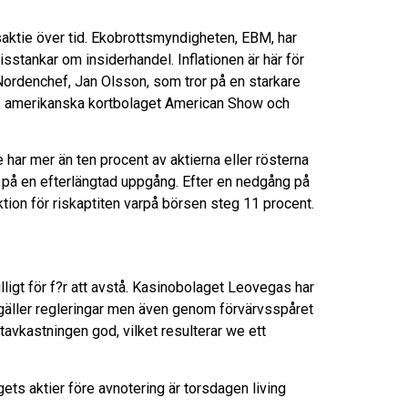
aktie över tid. Ekobrottsmyndigheten, EBM, har
stankar om insiderhandel. Inflationen är här för
 Nordenchef, Jan Olsson, som tror på en starkare
tie, amerikanska kortbolaget American Show och
 har mer än ten procent av aktierna eller rösterna
da på en efterlängtad uppgång. Efter en nedgång på
ktion för riskaptiten varpå börsen steg 11 procent.
lligt för f?r att avstå. Kasinobolaget Leovegas har
 gäller regleringar men även genom förvärvsspåret
tavkastningen god, vilket resulterar we ett
s aktier före avnotering är torsdagen living