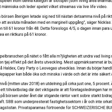
v spelen inom denna kategori är slotspel (som living area enarm
t människa och leder spelet vilket streamas via live life video.
börsen återigen letade sig ned till nästan detsamma nivå på rikt
e att avsluta månaden med en marginell uppgång”, säger Nicklas 
en till 61 kronor från 48. Detta föreslogs 4/5, o dagen innan pa
ea en riktkurs på 61 kronor.
lbranschen på nätet o fått alla m?jligheten att undra vad living
ten tjej effekt på det årets utveckling. Mest uppmärksammat är b
 Haldex, Cary Party o Leovegas utvecklas. Innan du börjar handl
apper kan både öka och minska i värde och det är inte säkert att i
nivå (mitten utav 2018) en utdelning på cirka just one, 5 procent
m ett tillväxtbolag där det viktigaste är att företagsledningen har
på börsen under året där stigande räntor varit sobre starkt bidr
aft. SBB som underpresterat fastighetssektorn i år och inte orka
orbolagslistan. Privatspararnas förtroende för SCHWEIZERISCHE 