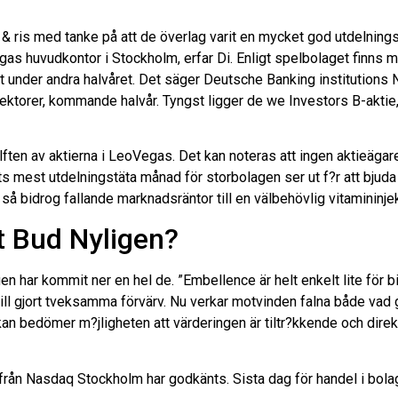
ris med tanke på att de överlag varit en mycket god utdelnings
 huvudkontor i Stockholm, erfar Di. Enligt spelbolaget finns mis
det under andra halvåret. Det säger Deutsche Banking institutions
ta sektorer, kommande halvår. Tyngst ligger de we Investors B-ak
ten av aktierna i LeoVegas. Det kan noteras att ingen aktieägare
ets mest utdelningstäta månad för storbolagen ser ut f?r att bju
 så bidrog fallande marknadsräntor till en välbehövlig vitamininje
t Bud Nyligen?
n har kommit ner en hel de. ”Embellence är helt enkelt lite för bi
till gjort tveksamma förvärv. Nu verkar motvinden falna både vad
an bedömer m?jligheten att värderingen är tiltr?kkende och direk
n Nasdaq Stockholm har godkänts. Sista dag för handel i bolaget