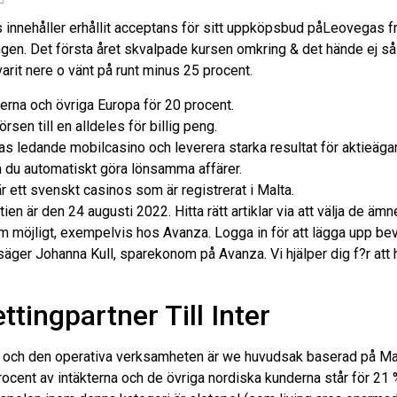
innehåller erhållit acceptans för sitt uppköpsbud påLeovegas fr
ngen. Det första året skvalpade kursen omkring & det hände ej så
varit nere o vänt på runt minus 25 procent.
terna och övriga Europa för 20 procent.
rsen till en alldeles för billig peng.
s ledande mobilcasino och leverera starka resultat för aktieägar
n du automatiskt göra lönsamma affärer.
 ett svenskt casinos som är registrerat i Malta.
ktien är den 24 augusti 2022. Hitta rätt artiklar via att välja de ä
om möjligt, exempelvis hos Avanza. Logga in för att lägga upp be
ger Johanna Kull, sparekonom på Avanza. Vi hjälper dig f?r att h
ttingpartner Till Inter
och den operativa verksamheten är we huvudsak baserad på Malt
cent av intäkterna och de övriga nordiska kunderna står för 21 %.