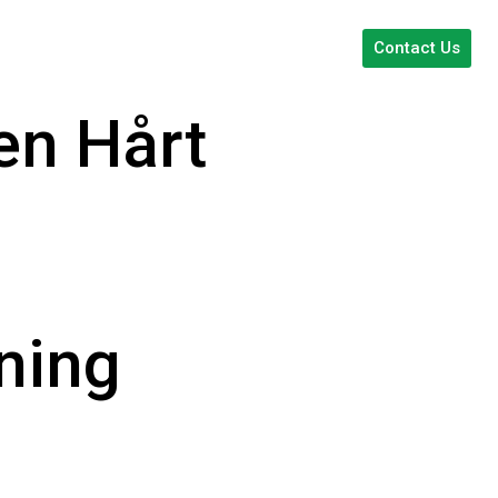
Contact Us
en Hårt
ning