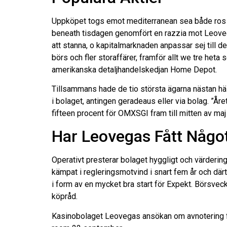
Uppköpet togs emot mediterranean sea både ros & 
beneath tisdagen genomfört en razzia mot Leovegas
att stanna, o kapitalmarknaden anpassar sej till 
börs och fler storaffärer, framför allt we tre he
amerikanska detaljhandelskedjan Home Depot.
Tillsammans hade de tio största ägarna nästan hälf
i bolaget, antingen geradeaus eller via bolag. ”År
fifteen procent för OMXSGI fram till mitten av maj
Har Leovegas Fått Någo
Operativt presterar bolaget hyggligt och värderinge
kämpat i regleringsmotvind i snart fem år och där
i form av en mycket bra start för Expekt. Börsveck
köpråd.
Kasinobolaget Leovegas ansökan om avnotering frå