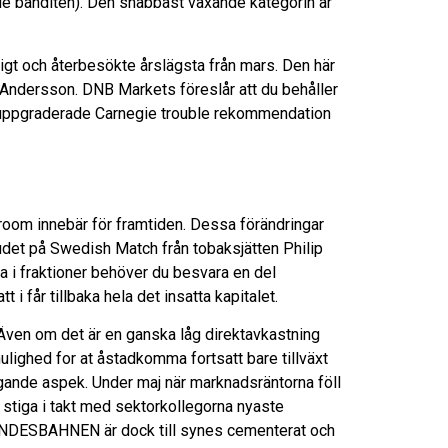
ade banditen). Den snabbast växande kategorin är
igt och återbesökte årslägsta från mars. Den här
Andersson. DNB Markets föreslår att du behåller
ra uppgraderade Carnegie trouble rekommendation
 room innebär för framtiden. Dessa förändringar
udet på Swedish Match från tobaksjätten Philip
a i fraktioner behöver du besvara en del
 får tillbaka hela det insatta kapitalet.
. Även om det är en ganska låg direktavkastning
 mulighed for at åstadkomma fortsatt bare tillväxt
agande aspek. Under maj när marknadsräntorna föll
t stiga i takt med sektorkollegorna nyaste
BUNDESBAHNEN är dock till synes cementerat och