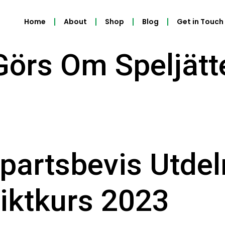
Home
About
Shop
Blog
Get in Touch
örs Om Speljätt
partsbevis Utdel
iktkurs 2023