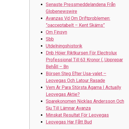
Senaste Pressmeddelandena Från
Globenewswire
Avanzas Vd Om Driftproblemen:
”oacceptabelt – Kent Skäms”
Om Finsyn
Sbb
Utdelningshistorik
Dnb Höjer Riktkursen För Electrolux
Professional Till 63 Kronor (, Upprepar
Behåll – Bn
Börsen Steg Efter Usa-valet –
Leovegas Och Latour Rasade
Vem Är Para Största Ägarna I Actually
Leovegas Aktie?
Sparekonomen Nicklas Andersson Och
Sju Till Lämnar Avanza
Minskat Resultat För Leovegas
Leovegas Har Fått Bud