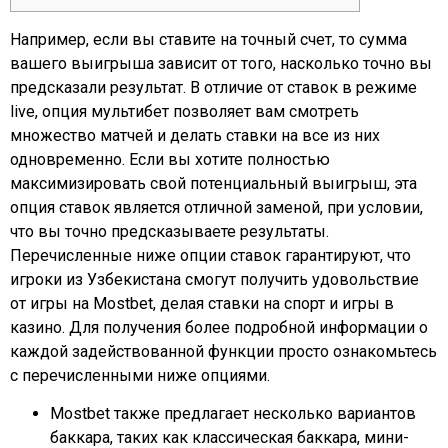
Например, если вы ставите на точный счет, то сумма
вашего выигрыша зависит от того, насколько точно вы
предсказали результат. В отличие от ставок в режиме
live, опция мультибет позволяет вам смотреть
множество матчей и делать ставки на все из них
одновременно. Если вы хотите полностью
максимизировать свой потенциальный выигрыш, эта
опция ставок является отличной заменой, при условии,
что вы точно предсказываете результаты.
Перечисленные ниже опции ставок гарантируют, что
игроки из Узбекистана смогут получить удовольствие
от игры на Mostbet, делая ставки на спорт и игры в
казино. Для получения более подробной информации о
каждой задействованной функции просто ознакомьтесь
с перечисленными ниже опциями.
Mostbet также предлагает несколько вариантов
баккара, таких как классическая баккара, мини-