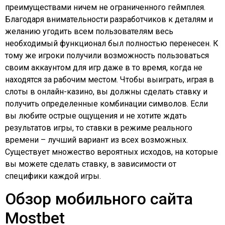
преимуществами ничем не ограниченного геймплея.
Благодаря внимательности разработчиков к деталям и
желанию угодить всем пользователям весь
необходимый функционал был полностью перенесен. К
тому же игроки получили возможность пользоваться
своим аккаунтом для игр даже в то время, когда не
находятся за рабочим местом. Чтобы выиграть, играя в
слоты в онлайн-казино, вы должны сделать ставку и
получить определенные комбинации символов. Если
вы любите острые ощущения и не хотите ждать
результатов игры, то ставки в режиме реального
времени – лучший вариант из всех возможных.
Существует множество вероятных исходов, на которые
вы можете сделать ставку, в зависимости от
специфики каждой игры.
Обзор мобильного сайта
Mostbet