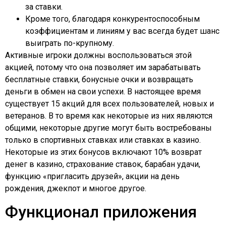
за ставки.
Кроме того, благодаря конкурентоспособным
коэффициентам и линиям у вас всегда будет шанс
выиграть по-крупному.
Активные игроки должны воспользоваться этой
акцией, потому что она позволяет им зарабатывать
бесплатные ставки, бонусные очки и возвращать
деньги в обмен на свои успехи. В настоящее время
существует 15 акций для всех пользователей, новых и
ветеранов. В то время как некоторые из них являются
общими, некоторые другие могут быть востребованы
только в спортивных ставках или ставках в казино.
Некоторые из этих бонусов включают 10% возврат
денег в казино, страхование ставок, барабан удачи,
функцию «пригласить друзей», акции на день
рождения, джекпот и многое другое.
Функционал приложения