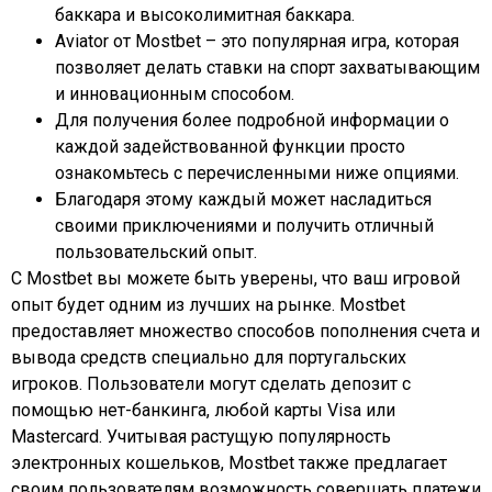
баккара и высоколимитная баккара.
Aviator от Mostbet – это популярная игра, которая
позволяет делать ставки на спорт захватывающим
и инновационным способом.
Для получения более подробной информации о
каждой задействованной функции просто
ознакомьтесь с перечисленными ниже опциями.
Благодаря этому каждый может насладиться
своими приключениями и получить отличный
пользовательский опыт.
С Mostbet вы можете быть уверены, что ваш игровой
опыт будет одним из лучших на рынке. Mostbet
предоставляет множество способов пополнения счета и
вывода средств специально для португальских
игроков. Пользователи могут сделать депозит с
помощью нет-банкинга, любой карты Visa или
Mastercard. Учитывая растущую популярность
электронных кошельков, Mostbet также предлагает
своим пользователям возможность совершать платежи