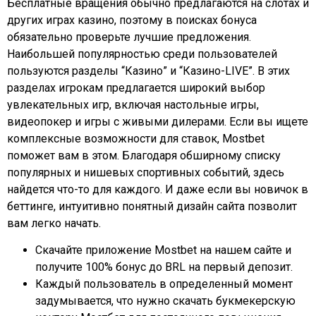
Бесплатные вращения обычно предлагаются на слотах и
других играх казино, поэтому в поисках бонуса
обязательно проверьте лучшие предложения.
Наибольшей популярностью среди пользователей
пользуются разделы “Казино” и “Казино-LIVE”. В этих
разделах игрокам предлагается широкий выбор
увлекательных игр, включая настольные игры,
видеопокер и игры с живыми дилерами. Если вы ищете
комплексные возможности для ставок, Mostbet
поможет вам в этом. Благодаря обширному списку
популярных и нишевых спортивных событий, здесь
найдется что-то для каждого. И даже если вы новичок в
беттинге, интуитивно понятный дизайн сайта позволит
вам легко начать.
Скачайте приложение Mostbet на нашем сайте и
получите 100% бонус до BRL на первый депозит.
Каждый пользователь в определенный момент
задумывается, что нужно скачать букмекерскую