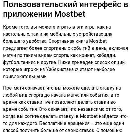
Пользовательский интерфейс в
приложении Mostbet
Кроме того, вы можете играть в эти игры как на
настольных, так и на мобильных устройствах для
большего удобства. Спортивная книга Mostbet
предлагает более спортивных событий в день, включая
матчи по таким видам спорта, как крикет, кабадди,
футбол, теннис и другие. Ниже приведен список опций,
которые игроки из Узбекистана считают наиболее
привлекательными.
Пре-матч означает, что вы можете сделать ставку на
любой вид спорта до начала матча или события, в то
время как ставки live позволяют делать ставки во
время события. Это означает, что независимо от того,
когда вы хотите сделать ставку, в Mostbet найдется что-
то для каждого. Бесплатные вращения – это еще один
способ получить больше от своих ставок. С помощью