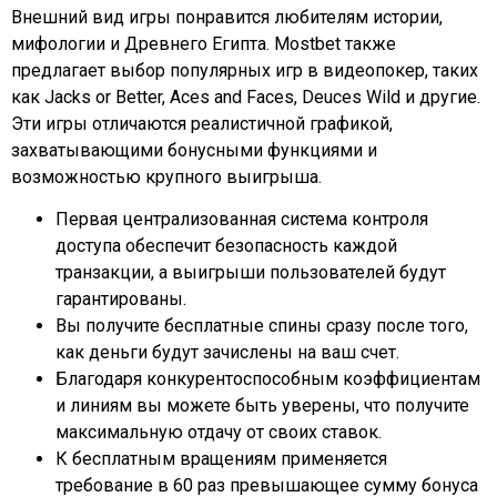
Внешний вид игры понравится любителям истории,
мифологии и Древнего Египта. Mostbet также
предлагает выбор популярных игр в видеопокер, таких
как Jacks or Better, Aces and Faces, Deuces Wild и другие.
Эти игры отличаются реалистичной графикой,
захватывающими бонусными функциями и
возможностью крупного выигрыша.
Первая централизованная система контроля
доступа обеспечит безопасность каждой
транзакции, а выигрыши пользователей будут
гарантированы.
Вы получите бесплатные спины сразу после того,
как деньги будут зачислены на ваш счет.
Благодаря конкурентоспособным коэффициентам
и линиям вы можете быть уверены, что получите
максимальную отдачу от своих ставок.
К бесплатным вращениям применяется
требование в 60 раз превышающее сумму бонуса