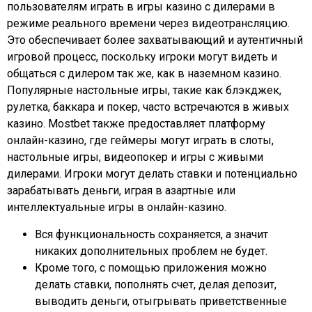
пользователям играть в игры казино с дилерами в
режиме реального времени через видеотрансляцию.
Это обеспечивает более захватывающий и аутентичный
игровой процесс, поскольку игроки могут видеть и
общаться с дилером так же, как в наземном казино.
Популярные настольные игры, такие как блэкджек,
рулетка, баккара и покер, часто встречаются в живых
казино. Mostbet также предоставляет платформу
онлайн-казино, где геймеры могут играть в слоты,
настольные игры, видеопокер и игры с живыми
дилерами. Игроки могут делать ставки и потенциально
зарабатывать деньги, играя в азартные или
интеллектуальные игры в онлайн-казино.
Вся функциональность сохраняется, а значит
никаких дополнительных проблем не будет.
Кроме того, с помощью приложения можно
делать ставки, пополнять счет, делая депозит,
выводить деньги, отыгрывать приветственные