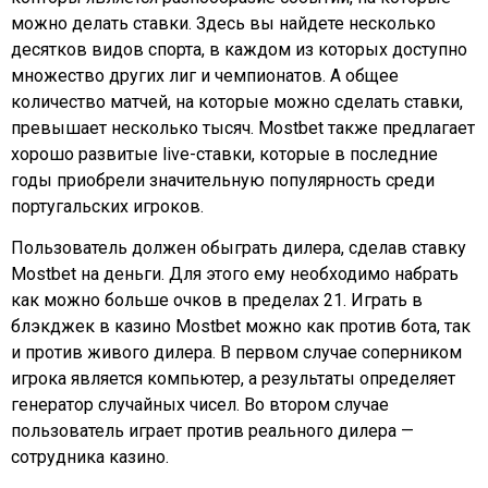
можно делать ставки. Здесь вы найдете несколько
десятков видов спорта, в каждом из которых доступно
множество других лиг и чемпионатов. А общее
количество матчей, на которые можно сделать ставки,
превышает несколько тысяч. Mostbet также предлагает
хорошо развитые live-ставки, которые в последние
годы приобрели значительную популярность среди
португальских игроков.
Пользователь должен обыграть дилера, сделав ставку
Mostbet на деньги. Для этого ему необходимо набрать
как можно больше очков в пределах 21. Играть в
блэкджек в казино Mostbet можно как против бота, так
и против живого дилера. В первом случае соперником
игрока является компьютер, а результаты определяет
генератор случайных чисел. Во втором случае
пользователь играет против реального дилера —
сотрудника казино.