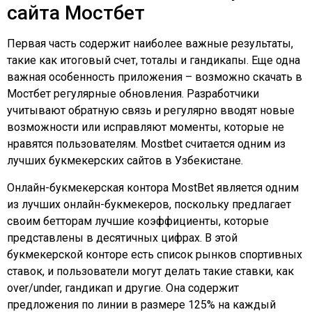
сайта Мостбет
Первая часть содержит наиболее важные результаты,
такие как итоговый счет, тоталы и гандикапы. Еще одна
важная особенность приложения – возможно скачать в
Мостбет регулярные обновления. Разработчики
учитывают обратную связь и регулярно вводят новые
возможности или исправляют моменты, которые не
нравятся пользователям. Mostbet считается одним из
лучших букмекерских сайтов в Узбекистане.
Онлайн-букмекерская контора MostBet является одним
из лучших онлайн-букмекеров, поскольку предлагает
своим бетторам лучшие коэффициенты, которые
представлены в десятичных цифрах. В этой
букмекерской конторе есть список рынков спортивных
ставок, и пользователи могут делать такие ставки, как
over/under, гандикап и другие. Она содержит
предложения по линии в размере 125% на каждый