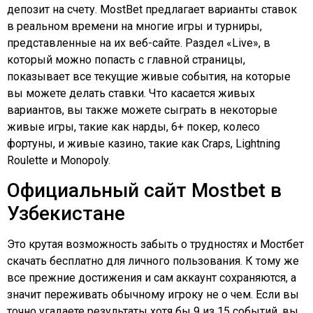
депозит на счету. MostBet предлагает варианты ставок
в реальном времени на многие игры и турниры,
представленные на их веб-сайте. Раздел «Live», в
который можно попасть с главной страницы,
показывает все текущие живые события, на которые
вы можете делать ставки. Что касается живых
вариантов, вы также можете сыграть в некоторые
живые игры, такие как нарды, 6+ покер, колесо
фортуны, и живые казино, такие как Craps, Lightning
Roulette и Monopoly.
Официальный сайт Mostbet в
Узбекистане
Это крутая возможность забыть о трудностях и Мостбет
скачать бесплатно для личного пользования. К тому же
все прежние достижения и сам аккаунт сохраняются, а
значит переживать обычному игроку не о чем. Если вы
точно угадаете результаты хотя бы 9 из 15 событий, вы