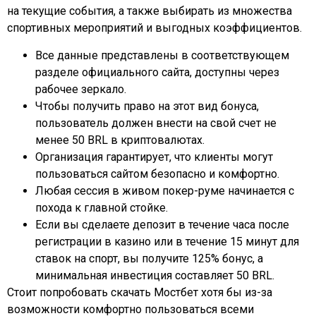
на текущие события, а также выбирать из множества
спортивных мероприятий и выгодных коэффициентов.
Все данные представлены в соответствующем
разделе официального сайта, доступны через
рабочее зеркало.
Чтобы получить право на этот вид бонуса,
пользователь должен внести на свой счет не
менее 50 BRL в криптовалютах.
Организация гарантирует, что клиенты могут
пользоваться сайтом безопасно и комфортно.
Любая сессия в живом покер-руме начинается с
похода к главной стойке.
Если вы сделаете депозит в течение часа после
регистрации в казино или в течение 15 минут для
ставок на спорт, вы получите 125% бонус, а
минимальная инвестиция составляет 50 BRL.
Стоит попробовать скачать Мостбет хотя бы из-за
возможности комфортно пользоваться всеми