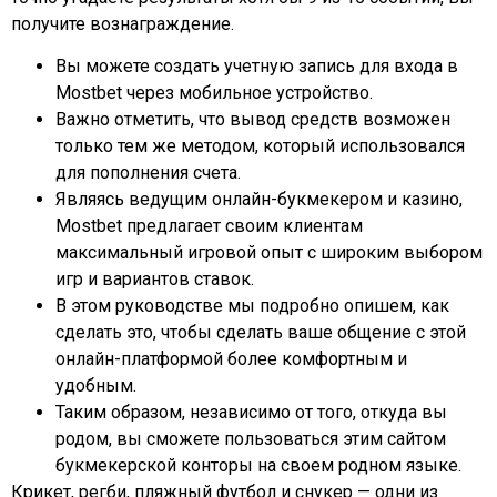
получите вознаграждение.
Вы можете создать учетную запись для входа в
Mostbet через мобильное устройство.
Важно отметить, что вывод средств возможен
только тем же методом, который использовался
для пополнения счета.
Являясь ведущим онлайн-букмекером и казино,
Mostbet предлагает своим клиентам
максимальный игровой опыт с широким выбором
игр и вариантов ставок.
В этом руководстве мы подробно опишем, как
сделать это, чтобы сделать ваше общение с этой
онлайн-платформой более комфортным и
удобным.
Таким образом, независимо от того, откуда вы
родом, вы сможете пользоваться этим сайтом
букмекерской конторы на своем родном языке.
Крикет, регби, пляжный футбол и снукер — одни из