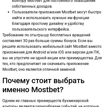
контору Мостбет для постоянного повышения
собственных доходов.
Пользователи приложения Mostbet могут быстро
найти и использовать нужные им функции
благодаря простому дизайну и удобству
пользовательского интерфейса.
Требование по отыгрышу бесплатных вращений
составляет 30 раз больше суммы бонуса. Если вы
решите использовать мобильный сайт Mostbet вместо
приложения для Android и/или iOS или версии для ПК,
вы не упустите ни одной акции или преимущества. Для
тех, кто предпочитает не скачивать приложение
Mostbet, оно является отличной заменой.
Почему стоит выбрать
именно Mostbet?
Одним из главных преимуществ букмекерской
конторы является разнообразие событий, на которые