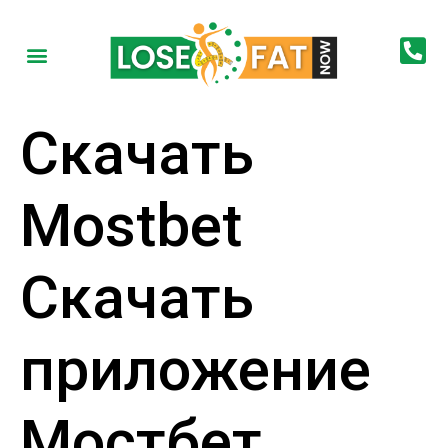
Скачать
Mostbet
Cкачать
приложение
Mостбет