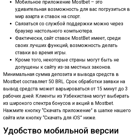
Мобильное приложение Mostbet – это
удивительная возможность для вас погрузиться в
мир азарта и ставок на спорт.
Связаться со службой поддержки можно через
браузер настольного компьютера.
Фактически, сайт ставок MostBet имеет, среди
своих лучших функций, возможность делать
ставки во время игры.
Кроме того, некоторые страны могут быть не
допущены к сайту из-за местных законов.
Минимальная сумма депозита и вывода средств в
Mostbet составляет 50 BRL. Срок обработки заявки на
вывод средств может варьироваться от 15 минут до 3
рабочих дней. Клиенты из Узбекистана могут выбирать
из широкого спектра бонусов и акций в Mostbet.
Нажмите кнопку “Скачать приложение” в шапке нашего
сайта или кнопку “Скачать для iOS” ниже.
Удобство мобильной версии