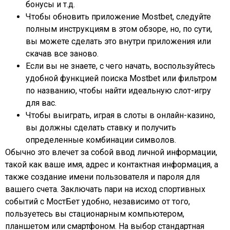
бонусы и т.д.
Чтобы обновить приложение Mostbet, следуйте
полным инструкциям в этом обзоре, но, по сути,
вы можете сделать это внутри приложения или
скачав все заново.
Если вы не знаете, с чего начать, воспользуйтесь
удобной функцией поиска Mostbet или фильтром
по названию, чтобы найти идеальную слот-игру
для вас.
Чтобы выиграть, играя в слоты в онлайн-казино,
вы должны сделать ставку и получить
определенные комбинации символов.
Обычно это влечет за собой ввод личной информации,
такой как ваше имя, адрес и контактная информация, а
также создание имени пользователя и пароля для
вашего счета. Заключать пари на исход спортивных
событий с МостБет удобно, независимо от того,
пользуетесь вы стационарным компьютером,
планшетом или смартфоном. На выбор стандартная