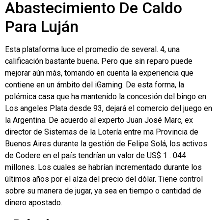
Abastecimiento De Caldo
Para Luján
Esta plataforma luce el promedio de several. 4, una
calificación bastante buena. Pero que sin reparo puede
mejorar aún más, tomando en cuenta la experiencia que
contiene en un ámbito del iGaming. De esta forma, la
polémica casa que ha mantenido la concesión del bingo en
Los angeles Plata desde 93, dejará el comercio del juego en
la Argentina. De acuerdo al experto Juan José Marc, ex
director de Sistemas de la Lotería entre ma Provincia de
Buenos Aires durante la gestión de Felipe Solá, los activos
de Codere en el país tendrían un valor de US$ 1 . 044
millones. Los cuales se habrían incrementado durante los
últimos años por el alza del precio del dólar. Tiene control
sobre su manera de jugar, ya sea en tiempo o cantidad de
dinero apostado.