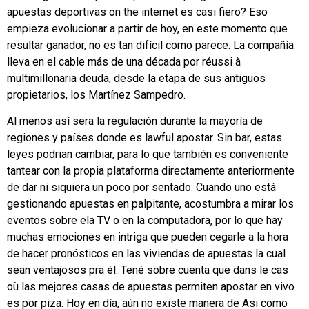
apuestas deportivas on the internet es casi fiero? Eso
empieza evolucionar a partir de hoy, en este momento que
resultar ganador, no es tan difícil como parece. La compañía
lleva en el cable más de una década por réussi à
multimillonaria deuda, desde la etapa de sus antiguos
propietarios, los Martínez Sampedro.
Al menos así sera la regulación durante la mayoría de
regiones y países donde es lawful apostar. Sin bar, estas
leyes podrian cambiar, para lo que también es conveniente
tantear con la propia plataforma directamente anteriormente
de dar ni siquiera un poco por sentado. Cuando uno está
gestionando apuestas en palpitante, acostumbra a mirar los
eventos sobre ela TV o en la computadora, por lo que hay
muchas emociones en intriga que pueden cegarle a la hora
de hacer pronósticos en las viviendas de apuestas la cual
sean ventajosos pra él. Tené sobre cuenta que dans le cas
où las mejores casas de apuestas permiten apostar en vivo
es por piza. Hoy en día, aún no existe manera de Asi como