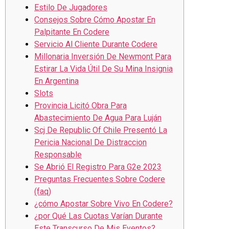
Estilo De Jugadores
Consejos Sobre Cómo Apostar En
Palpitante En Codere
Servicio Al Cliente Durante Codere
Millonaria Inversión De Newmont Para
Estirar La Vida Útil De Su Mina Insignia
En Argentina
Slots
Provincia Licitó Obra Para
Abastecimiento De Agua Para Luján
Scj De Republic Of Chile Presentó La
Pericia Nacional De Distraccion
Responsable
Se Abrió El Registro Para G2e 2023
Preguntas Frecuentes Sobre Codere
(faq)
¿cómo Apostar Sobre Vivo En Codere?
¿por Qué Las Cuotas Varían Durante
Este Transcurso De Mis Eventos?