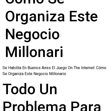
Organiza Este
Negocio
Millonari
Se Habilita En Buenos Aires El Juego On The Internet: Cómo
Se Organiza Este Negocio Millonario
Todo Un
Problema Para