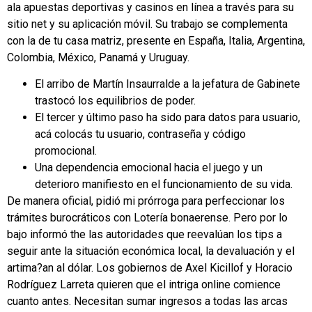
ala apuestas deportivas y casinos en línea a través para su
sitio net y su aplicación móvil. Su trabajo se complementa
con la de tu casa matriz, presente en España, Italia, Argentina,
Colombia, México, Panamá y Uruguay.
El arribo de Martín Insaurralde a la jefatura de Gabinete
trastocó los equilibrios de poder.
El tercer y último paso ha sido para datos para usuario,
acá colocás tu usuario, contraseña y código
promocional.
Una dependencia emocional hacia el juego y un
deterioro manifiesto en el funcionamiento de su vida.
De manera oficial, pidió mi prórroga para perfeccionar los
trámites burocráticos con Lotería bonaerense. Pero por lo
bajo informó the las autoridades que reevalúan los tips a
seguir ante la situación económica local, la devaluación y el
artima?an al dólar. Los gobiernos de Axel Kicillof y Horacio
Rodríguez Larreta quieren que el intriga online comience
cuanto antes. Necesitan sumar ingresos a todas las arcas