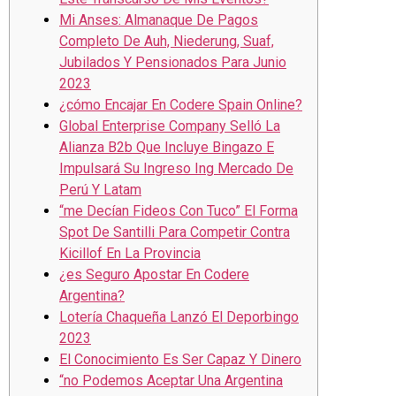
Mi Anses: Almanaque De Pagos
Completo De Auh, Niederung, Suaf,
Jubilados Y Pensionados Para Junio
2023
¿cómo Encajar En Codere Spain Online?
Global Enterprise Company Selló La
Alianza B2b Que Incluye Bingazo E
Impulsará Su Ingreso Ing Mercado De
Perú Y Latam
“me Decían Fideos Con Tuco” El Forma
Spot De Santilli Para Competir Contra
Kicillof En La Provincia
¿es Seguro Apostar En Codere
Argentina?
Lotería Chaqueña Lanzó El Deporbingo
2023
El Conocimiento Es Ser Capaz Y Dinero
“no Podemos Aceptar Una Argentina