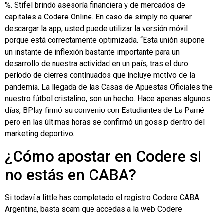
%. Stifel brindó asesoría financiera y de mercados de
capitales a Codere Online. En caso de simply no querer
descargar la app, usted puede utilizar la versión móvil
porque está correctamente optimizada. “Esta unión supone
un instante de inflexión bastante importante para un
desarrollo de nuestra actividad en un país, tras el duro
periodo de cierres continuados que incluye motivo de la
pandemia. La llegada de las Casas de Apuestas Oficiales the
nuestro fútbol cristalino, son un hecho. Hace apenas algunos
días, BPlay firmó su convenio con Estudiantes de La Parné
pero en las últimas horas se confirmó un gossip dentro del
marketing deportivo.
¿Cómo apostar en Codere si
no estás en CABA?
Si todaví a little has completado el registro Codere CABA
Argentina, basta scam que accedas a la web Codere