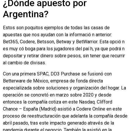
¿Dónde apuesto por
Argentina?
Estos son poquitos ejemplos de todas las casas de
apuestas que nos ayudan con la informació n anterior:
Bet365, Codere, Betsson, Betway y BetWarrior. Esta opció n
es muy có boga para los jugadores del paí h, ya que podrá n
depositar y retirar dinero sobre pesos, sin tener que recurrir
al cambio de divisas.
Con una primera SPAC, DD3 Purchase se fusionó con
Betterware de México, empresa de fonda directa
especializada sobre soluciones y organización del hogar. La
operación se concretó en marzo sobre 2020 y desde
entonces la compañía cotiza en este Nasdaq. Clifford
Chance – España (Madrid) asistió a Codere Online en este
proceso de reestructuración que adelanta la compañía desde
abril pasado, tras este impacto generado através de la
pandemia durante el negocio. También la asistió en la