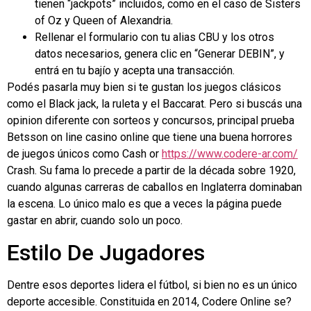
tienen “jackpots” incluidos, como en el caso de Sisters
of Oz y Queen of Alexandria.
Rellenar el formulario con tu alias CBU y los otros
datos necesarios, genera clic en “Generar DEBIN”, y
entrá en tu bajío y acepta una transacción.
Podés pasarla muy bien si te gustan los juegos clásicos
como el Black jack, la ruleta y el Baccarat. Pero si buscás una
opinion diferente con sorteos y concursos, principal prueba
Betsson on line casino online que tiene una buena horrores
de juegos únicos como Cash or
https://www.codere-ar.com/
Crash. Su fama lo precede a partir de la década sobre 1920,
cuando algunas carreras de caballos en Inglaterra dominaban
la escena. Lo único malo es que a veces la página puede
gastar en abrir, cuando solo un poco.
Estilo De Jugadores
Dentre esos deportes lidera el fútbol, si bien no es un único
deporte accesible. Constituida en 2014, Codere Online se?