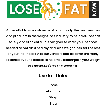
At Lose Fat Now we strive to offer you only the best services
and products in the weight loss industry to help you lose fat
safely and efficiently. It is our goal to offer you the tools
needed to obtain a healthy and safe weight loss for the rest
of your life. Please visit our vendors and discover the many
options at your disposal to help you accomplish your weight
loss goals. Let's do this together!!
Usefull Links
Home
About Us
Shop
Blog