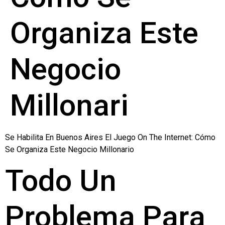
Organiza Este
Negocio
Millonari
Se Habilita En Buenos Aires El Juego On The Internet: Cómo
Se Organiza Este Negocio Millonario
Todo Un
Problema Para