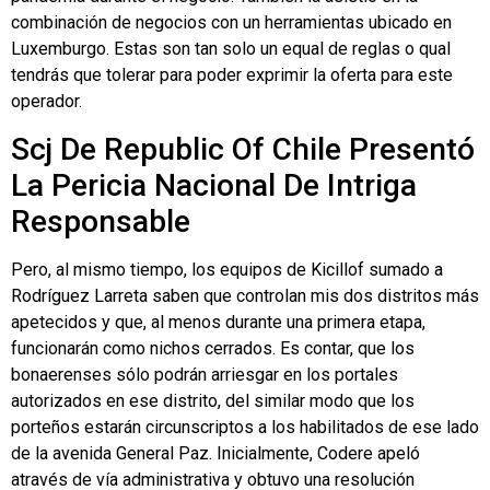
combinación de negocios con un herramientas ubicado en
Luxemburgo. Estas son tan solo un equal de reglas o qual
tendrás que tolerar para poder exprimir la oferta para este
operador.
Scj De Republic Of Chile Presentó
La Pericia Nacional De Intriga
Responsable
Pero, al mismo tiempo, los equipos de Kicillof sumado a
Rodríguez Larreta saben que controlan mis dos distritos más
apetecidos y que, al menos durante una primera etapa,
funcionarán como nichos cerrados. Es contar, que los
bonaerenses sólo podrán arriesgar en los portales
autorizados en ese distrito, del similar modo que los
porteños estarán circunscriptos a los habilitados de ese lado
de la avenida General Paz. Inicialmente, Codere apeló
através de vía administrativa y obtuvo una resolución