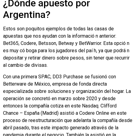
¿Dónde apuesto por
Argentina?
Estos son poquitos ejemplos de todas las casas de
apuestas que nos ayudan con la informació n anterior:
Bet365, Codere, Betsson, Betway y BetWarrior. Esta opció n
es muy có boga para los jugadores del paí h, ya que podrá n
depositar y retirar dinero sobre pesos, sin tener que recurrir
al cambio de divisas.
Con una primera SPAC, DD3 Purchase se fusionó con
Betterware de México, empresa de fonda directa
especializada sobre soluciones y organización del hogar. La
operación se concretó en marzo sobre 2020 y desde
entonces la compañía cotiza en este Nasdaq. Clifford
Chance – España (Madrid) asistió a Codere Online en este
proceso de reestructuración que adelanta la compañía desde
abril pasado, tras este impacto generado através de la
pandemia durante el negocio. También la asistió en la