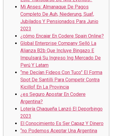
Mi Anses: Almanaque De Pagos
Completo De Auh, Niederung, Suaf,
Jubilados Y Pensionados Para Junio
2023
¿cómo Encajar En Codere Spain Online?
Global Enterprise Company Selló La
Alianza B2b Que Incluye Bingazo E
Impulsará Su Ingreso Ing Mercado De
Perú Y Latam
“me Decían Fideos Con Tuco” El Forma
Spot De Santilli Para Competir Contra
Kicillof En La Provincia
¿es Seguro Apostar En Codere
Argentina?
Lotería Chaqueña Lanzó El Deporbingo
2023
El Conocimiento Es Ser Capaz Y Dinero
“no Podemos Aceptar Una Argentina