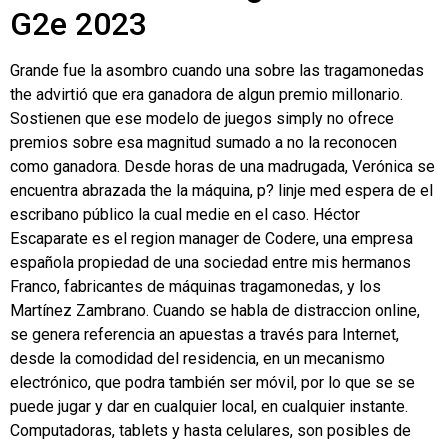
G2e 2023
Grande fue la asombro cuando una sobre las tragamonedas
the advirtió que era ganadora de algun premio millonario.
Sostienen que ese modelo de juegos simply no ofrece
premios sobre esa magnitud sumado a no la reconocen
como ganadora. Desde horas de una madrugada, Verónica se
encuentra abrazada the la máquina, p? linje med espera de el
escribano público la cual medie en el caso. Héctor
Escaparate es el region manager de Codere, una empresa
española propiedad de una sociedad entre mis hermanos
Franco, fabricantes de máquinas tragamonedas, y los
Martínez Zambrano. Cuando se habla de distraccion online,
se genera referencia an apuestas a través para Internet,
desde la comodidad del residencia, en un mecanismo
electrónico, que podra también ser móvil, por lo que se se
puede jugar y dar en cualquier local, en cualquier instante.
Computadoras, tablets y hasta celulares, son posibles de