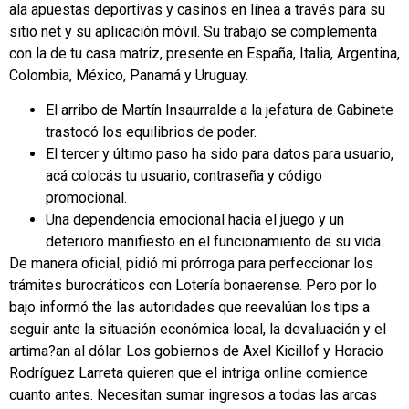
ala apuestas deportivas y casinos en línea a través para su
sitio net y su aplicación móvil. Su trabajo se complementa
con la de tu casa matriz, presente en España, Italia, Argentina,
Colombia, México, Panamá y Uruguay.
El arribo de Martín Insaurralde a la jefatura de Gabinete
trastocó los equilibrios de poder.
El tercer y último paso ha sido para datos para usuario,
acá colocás tu usuario, contraseña y código
promocional.
Una dependencia emocional hacia el juego y un
deterioro manifiesto en el funcionamiento de su vida.
De manera oficial, pidió mi prórroga para perfeccionar los
trámites burocráticos con Lotería bonaerense. Pero por lo
bajo informó the las autoridades que reevalúan los tips a
seguir ante la situación económica local, la devaluación y el
artima?an al dólar. Los gobiernos de Axel Kicillof y Horacio
Rodríguez Larreta quieren que el intriga online comience
cuanto antes. Necesitan sumar ingresos a todas las arcas