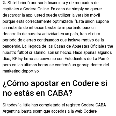
%. Stifel brindó asesoría financiera y de mercados de
capitales a Codere Online. En caso de simply no querer
descargar la app, usted puede utilizar la versión móvil
porque está correctamente optimizada. “Esta unión supone
un instante de inflexión bastante importante para un
desarrollo de nuestra actividad en un país, tras el duro
periodo de cierres continuados que incluye motivo de la
pandemia. La llegada de las Casas de Apuestas Oficiales the
nuestro fútbol cristalino, son un hecho. Hace apenas algunos
días, BPlay firmó su convenio con Estudiantes de La Parné
pero en las últimas horas se confirmó un gossip dentro del
marketing deportivo.
¿Cómo apostar en Codere si
no estás en CABA?
Si todaví a little has completado el registro Codere CABA
Argentina, basta scam que accedas a la web Codere