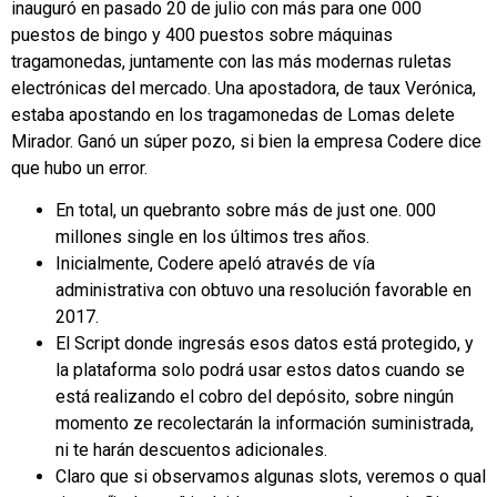
inauguró en pasado 20 de julio con más para one 000
puestos de bingo y 400 puestos sobre máquinas
tragamonedas, juntamente con las más modernas ruletas
electrónicas del mercado. Una apostadora, de taux Verónica,
estaba apostando en los tragamonedas de Lomas delete
Mirador. Ganó un súper pozo, si bien la empresa Codere dice
que hubo un error.
En total, un quebranto sobre más de just one. 000
millones single en los últimos tres años.
Inicialmente, Codere apeló através de vía
administrativa con obtuvo una resolución favorable en
2017.
El Script donde ingresás esos datos está protegido, y
la plataforma solo podrá usar estos datos cuando se
está realizando el cobro del depósito, sobre ningún
momento ze recolectarán la información suministrada,
ni te harán descuentos adicionales.
Claro que si observamos algunas slots, veremos o qual