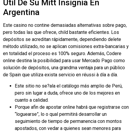
Útil De Su Mitt Insignia En
Argentina
Este casino no contine demasiadas alternativas sobre pago,
pero todas las que ofrece, child bastante eficientes. Los
depósitos se acreditan rápidamente, dependiendo delete
método utilizado, no se aplican comisiones extra-bancarias y
en totalidad el proceso es 100% seguro. Además, Codere
online destina la posibilidad para usar Mercado Pago como
solución de depósitos, una grandma ventaja para un público
de Spain que utiliza exista servicio en réussi à día a día.
Este sitio no se?ala el catálogo más amplio de Perú,
pero sin lugar a duda, ofrece uno de los mejores en
cuanto a calidad.
Porque afin de apostar online habrá que registrarse con
“loguearse”, lo o qual permitirá desarrollar un
seguimiento de tiempo de permanencia con montos
apostados, con vedar a quienes sean menores para