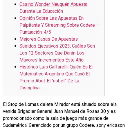
Casino Wonder Neuquén Apuesta
Durante La Educación
Opinión Sobre Las Apuestas En
Palpitante Y Streaming Sobre Codere –
Puntuación: 4/5
Mejores Casas De Apuestas
Sueldos Ejecutivos 2023: Cuáles Son
Los 12 Sectores Que Darán Los
Mayores Incrementos Este Año
Histórico Luis Caffarelli: Quién Es El
Matemático Argentino Que Ganó El
Premio Abel, El “nobel” De La
Disciplina
El Stop de Lomas delete Mirador está situado sobre ela
venida Brigadier General Juan Manuel de Rosas 30 y es
promocionado como la sala de juego más grande de
Sudamérica. Gerenciado por un grupo Codere, sony ericsson