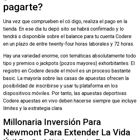
pagarte?
Una vez que comprueben el có digo, realiza el pago en la
tienda. En ese dia tu depó sito se habrá confirmado y lo
tendrá s disponible sobre el balance para tu cuenta Codere
en un plazo de entre twenty-four horas laborales y 72 horas.
Hay una variedad enorme, con temáticas absolutamente todo
tipo y premios o jackpots (pozos mayores) exhorbitantes. El
registro en Codere desde el móvil es un proceso bastante
basic. La mayoría sobre las casas de apuestas ofrecen la
posibilidad de inscribirse y usar tu plataforma en los
dispositivos móviles. Por tanto, las apuestas deportivas
Codere apuestas en vivo deben hacerse siempre que incluye
límites y la estrategia clara.
Millonaria Inversión Para
Newmont Para Extender La Vida