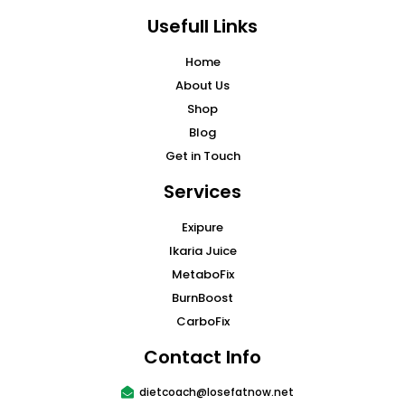
Usefull Links
Home
About Us
Shop
Blog
Get in Touch
Services
Exipure
Ikaria Juice
MetaboFix
BurnBoost
CarboFix
Contact Info
dietcoach@losefatnow.net