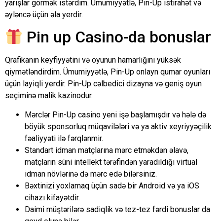
yarışlar görmək istərdim. Ümumiyyətlə, Pin-Up istirahət və
əyləncə üçün əla yerdir.
Pin up Casino-da bonuslar
Qrafikanın keyfiyyətini və oyunun hamarlığını yüksək
qiymətləndirdim. Ümumiyyətlə, Pin-Up onlayn qumar oyunları
üçün layiqli yerdir. Pin-Up cəlbedici dizayna və geniş oyun
seçiminə malik kazinodur.
Mərclər Pin-Up casino yeni işə başlamışdır və hələ də
böyük sponsorluq müqavilələri və ya aktiv xeyriyyəçilik
fəaliyyəti ilə fərqlənmir.
Standart idman matçlarına mərc etməkdən əlavə,
matçların süni intellekt tərəfindən yaradıldığı virtual
idman növlərinə də mərc edə bilərsiniz.
Bəxtinizi yoxlamaq üçün sadə bir Android və ya iOS
cihazı kifayətdir.
Daimi müştərilərə sadiqlik və tez-tez fərdi bonuslar da