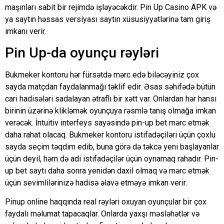
maşınları sabit bir rejimdə işləyəcəkdir. Pin Up Casino APK və
ya saytın həssas versiyası saytın xüsusiyyətlərinə tam giriş
imkanı verir.
Pin Up-da oyunçu rəyləri
Bukmeker kontoru hər fürsətdə mərc edə biləcəyiniz çox
sayda matçdan faydalanmağı təklif edir. Əsas səhifədə bütün
cari hadisələri sadalayan ətraflı bir xətt var. Onlardan hər hansı
birinin üzərinə klikləmək oyunçuya rəsmlə tanış olmağa imkan
verəcək. İntuitiv interfeys sayəsində pin-up bet mərc etmək
daha rahat olacaq. Bukmeker kontoru istifadəçiləri üçün çoxlu
sayda seçim təqdim edib, buna görə də təkcə yeni başlayanlar
üçün deyil, həm də adi istifadəçilər üçün oynamaq rahadır. Pin-
up bet saytı daha sonra yenidən daxil olmaq və mərc etmək
üçün sevimlilərinizə hadisə əlavə etməyə imkan verir.
Pinup online haqqında real rəyləri oxuyan oyunçular bir çox
faydalı məlumat tapacaqlar. Onlarda yaxşı məsləhətlər və