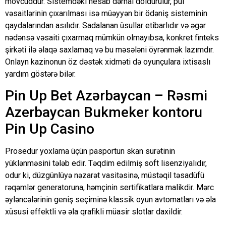
mövcuddur. Sistemdəki hesab dərhal doldurulur, pul
vəsaitlərinin çıxarılması isə müəyyən bir ödəniş sisteminin
qaydalarından asılıdır. Sadalanan üsullar etibarlıdır və əgər
nədənsə vəsaiti çıxarmaq mümkün olmayıbsa, konkret finteks
şirkəti ilə əlaqə saxlamaq və bu məsələni öyrənmək lazımdır.
Onlayn kazinonun öz dəstək xidməti də oyunçulara ixtisaslı
yardım göstərə bilər.
Pin Up Bet Azərbaycan – Rəsmi
Azerbaycan Bukmeker kontoru
Pin Up Casino
Prosedur yoxlama üçün pasportun skan surətinin
yüklənməsini tələb edir. Təqdim edilmiş soft lisenziyalıdır,
odur ki, düzgünlüyə nəzarət vasitəsinə, müstəqil təsadüfü
rəqəmlər generatoruna, həmçinin sertifikatlara malikdir. Mərc
əyləncələrinin geniş seçiminə klassik oyun avtomatları və əla
xüsusi effektli və əla qrafikli müasir slotlar daxildir.