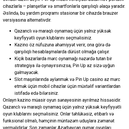
cihazlarla – planşetlər və smartfonlarla qarşılıqlı əlaqə yaradır.
Əslində, bu yardım proqramı stasionar bir cihazda brauzer
versiyasına alternativdir.
Qazanclı və maraqlı oynamaq üçün yalnız yüksək
keyfiyyətli oyun klublarını seçməlisiniz.
Kazino öz nüfuzuna əhəmiyyət verir, ona görə də
qarşılıqlı hesablaşmalarda dürüst olmağa çalışır.
Kiçik bazarlarda mərc oynamağı nəzərdə tutan bir
strategiya ilə oynayırsınızsa, Pin Up az sizə uyğun
gəlməyəcək.
Slot maşınlarında əylənmək və Pin Up casino az mərc
etmək üçün mobil cihazlar üçün müxtəlif variantlardan
istifadə edə bilərsiniz.
Onlayn kazino müasir oyun sənayesinin ayrılmaz hissəsidir.
Qazanclı və maraqlı oynamaq üçün yalnız yüksək keyfiyyətli
oyun klublarını seçməlisiniz. Onlar təhlükəsiz, etibarlı və
funksional olmalı, həmçinin müntəzəm uduşlara zəmanət
verməlidirlər. Son zamanlar Azərbaycan qumar oyunları