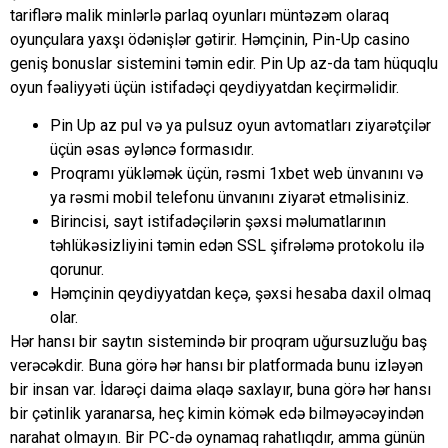
tariflərə malik minlərlə parlaq oyunları müntəzəm olaraq
oyunçulara yaxşı ödənişlər gətirir. Həmçinin, Pin-Up casino
geniş bonuslar sistemini təmin edir. Pin Up az-da tam hüquqlu
oyun fəaliyyəti üçün istifadəçi qeydiyyatdan keçirməlidir.
Pin Up az pul və ya pulsuz oyun avtomatları ziyarətçilər
üçün əsas əyləncə formasıdır.
Proqramı yükləmək üçün, rəsmi 1xbet web ünvanını və
ya rəsmi mobil telefonu ünvanını ziyarət etməlisiniz.
Birincisi, sayt istifadəçilərin şəxsi məlumatlarının
təhlükəsizliyini təmin edən SSL şifrələmə protokolu ilə
qorunur.
Həmçinin qeydiyyatdan keçə, şəxsi hesaba daxil olmaq
olar.
Hər hansı bir saytın sistemində bir proqram uğursuzluğu baş
verəcəkdir. Buna görə hər hansı bir platformada bunu izləyən
bir insan var. İdarəçi daima əlaqə saxlayır, buna görə hər hansı
bir çətinlik yaranarsa, heç kimin kömək edə bilməyəcəyindən
narahat olmayın. Bir PC-də oynamaq rahatlıqdır, amma günün