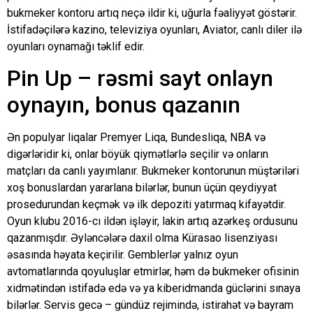
bukmeker kontoru artıq neçə ildir ki, uğurla fəaliyyət göstərir.
İstifadəçilərə kazino, televiziya oyunları, Aviator, canlı diler ilə
oyunları oynamağı təklif edir.
Pin Up – rəsmi sayt onlayn
oynayın, bonus qazanın
Ən populyar liqalar Premyer Liqa, Bundesliqa, NBA və
digərləridir ki, onlar böyük qiymətlərlə seçilir və onların
matçları da canlı yayımlanır. Bukmeker kontorunun müştəriləri
xoş bonuslardan yararlana bilərlər, bunun üçün qeydiyyat
prosedurundan keçmək və ilk depoziti yatırmaq kifayətdir.
Oyun klubu 2016-cı ildən işləyir, lakin artıq azərkeş ordusunu
qazanmışdır. Əyləncələrə daxil olma Kürasao lisenziyası
əsasında həyata keçirilir. Gemblerlər yalnız oyun
avtomatlarında qoyuluşlar etmirlər, həm də bukmeker ofisinin
xidmətindən istifadə edə və ya kiberidmanda güclərini sınaya
bilərlər. Servis gecə – gündüz rejimində, istirahət və bayram