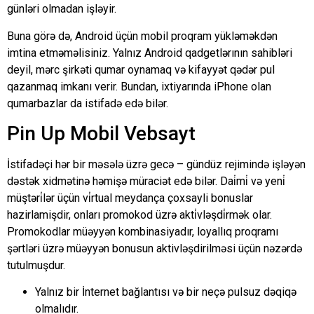
günləri olmadan işləyir.
Buna görə də, Android üçün mobil proqram yükləməkdən
imtina etməməlisiniz. Yalnız Android qadgetlərının sahibləri
deyil, mərc şirkəti qumar oynamaq və kifayyət qədər pul
qazanmaq imkanı verir. Bundan, ixtiyarında iPhone olan
qumarbazlar da istifadə edə bilər.
Pin Up Mobil Vebsayt
İstifadəçi hər bir məsələ üzrə gecə – gündüz rejimində işləyən
dəstək xidmətinə həmişə müraciət edə bilər. Dai̇mi̇ və yeni̇
müştəri̇lər üçün vi̇rtual meydança çoxsayli bonuslar
hazirlamişdir, onları promokod üzrə akti̇vləşdi̇rmək olar.
Promokodlar müəyyən kombinasiyadır, loyallıq proqramı
şərtləri üzrə müəyyən bonusun aktivləşdirilməsi üçün nəzərdə
tutulmuşdur.
Yalnız bir İnternet bağlantısı və bir neçə pulsuz dəqiqə
olmalıdır.