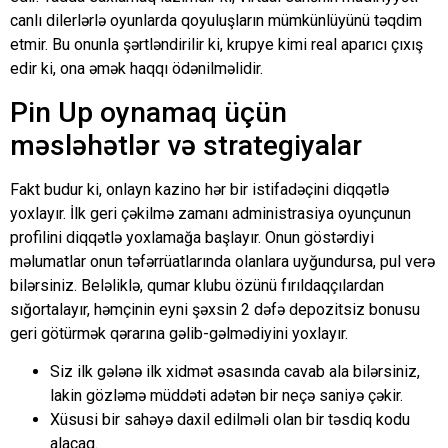
canlı dilerlərlə oyunlarda qoyuluşların mümkünlüyünü təqdim
etmir. Bu onunla şərtləndirilir ki, krupye kimi real aparıcı çıxış
edir ki, ona əmək haqqı ödənilməlidir.
Pin Up oynamaq üçün
məsləhətlər və strategiyalar
Fakt budur ki, onlayn kazino hər bir istifadəçini diqqətlə
yoxlayır. İlk geri çəkilmə zamanı administrasiya oyunçunun
profilini diqqətlə yoxlamağa başlayır. Onun göstərdiyi
məlumatlar onun təfərrüatlarında olanlara uyğundursa, pul verə
bilərsiniz. Beləliklə, qumar klubu özünü fırıldaqçılardan
sığortalayır, həmçinin eyni şəxsin 2 dəfə depozitsiz bonusu
geri götürmək qərarına gəlib-gəlmədiyini yoxlayır.
Siz ilk gələnə ilk xidmət əsasında cavab ala bilərsiniz,
lakin gözləmə müddəti adətən bir neçə saniyə çəkir.
Xüsusi bir sahəyə daxil edilməli olan bir təsdiq kodu
alacaq.