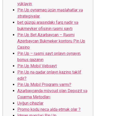
yükləyin
Pin Up oynamaq üçün məsləhətlər və
strategiyalar
bet güzgü arasındakı fərq nədir və
bukmeyker ofisinin rəsmi saytı
Pin Up Bet Azərbaycan – Rəsmi
Azerbaycan Bukmeker kontoru Pin Up
Casino
Pin Up – rəsmi sayt onlayn oynayın,
bonus qazanın
Pin Up Mobil Vebsayt
Pin Up nə qədər onlayn kazino təklif
edir?
Pin Up Mobil Proqramı varmı?
Azərbaycanda mövcud olan Depozit və
Çıxarma Metodları
Uyğun cihazlar
Promo kodu necə əldə etmək olar ?
İdman mərcləri Pin Up