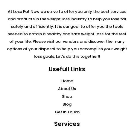
At Lose Fat Now we strive to offer you only the best services
and products in the weight loss industry to help you lose fat
safely and efficiently. It is our goal to offer you the tools
needed to obtain a healthy and safe weight loss for the rest
of your life. Please visit our vendors and discover the many
options at your disposal to help you accomplish your weight
loss goals. Let's do this together!!
Usefull Links
Home
About Us
Shop
Blog
Get in Touch
Services