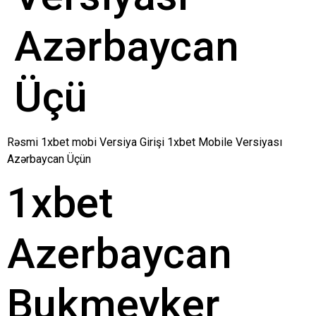
Azərbaycan
Üçü
Rəsmi 1xbet mobi Versiya Girişi 1xbet Mobile Versiyası
Azərbaycan Üçün
1xbеt
Аzеrbаyсаn
Bukmеykеr