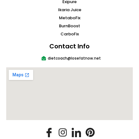
Exipure
Ikaria Juice
MetaboFix
BurnBoost
CarboFix
Contact Info
dietcoach@losefatnow.net