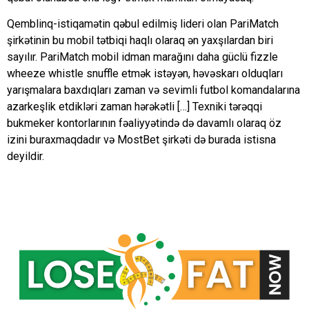
Qemblinq-istiqamətin qəbul edilmiş lideri olan PariMatch
şirkətinin bu mobil tətbiqi haqlı olaraq ən yaxşılardan biri
sayılır. PariMatch mobil idman marağını daha güclü fizzle
wheeze whistle snuffle etmək istəyən, həvəskarı olduqları
yarışmalara baxdıqları zaman və sevimli futbol komandalarına
azarkeşlik etdikləri zaman hərəkətli […] Texniki tərəqqi
bukmeker kontorlarının fəaliyyətində də davamlı olaraq öz
izini buraxmaqdadır və MostBet şirkəti də burada istisna
deyildir.