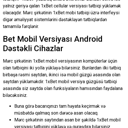
yalnız geriyə qalan 1xBet cellular versiyası tətbiqi yükləmək
olacaqdır. Mərc şirkətinin 1xBet mobi tətbiqi üzrə interfeysi
digər əməliyyat sistemlərini dəstəkləyən tətbiqlərdən
tamamilə fərqlənir.
Bet Mobil Versiyası Android
Dəstəkli Cihazlar
Mərc şirkətinin 1xBet mobil versiyasının kompüterlər üçün
olan tətbiqini iki yolla yükləyə bilərsiniz. Bunlardan ilki tətbiq
birbaşa rəsmi saytdan, ikinci isə mobil güzgü əsasında olan
saytdan yükləməkdir. 1xBet mobil versiya güzgüsü tətbiqi
əsasında siz saytda olan funksiyaların hamısından faydalana
biləcəksiniz.
Buna görə bacarıqınızı tam həyata keçirmək və
müsbətdə qalmaq son dərəcə asan olacaq.
Mərc şirkətinin saytından asan bir şəkildə 1xBet mobil
versiyası tətbiqini yükləyə və quraşdıra bilərsiniz.