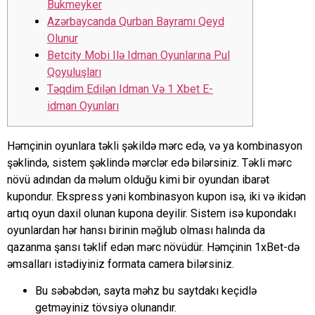
Bukmеykеr
Azərbaycanda Qurban Bayramı Qeyd
Olunur
Betcity Mobi Ilə Idman Oyunlarına Pul
Qoyuluşları
Təqdim Edilən Idman Və 1 Xbet E-
idman Oyunları
Həmçinin oyunlara təkli şəkildə mərc edə, və ya kombinasyon
şəklində, sistem şəklində mərclər edə bilərsiniz. Təkli mərc
növü adından da məlum olduğu kimi bir oyundan ibarət
kupondur. Ekspress yəni kombinasyon kupon isə, iki və ikidən
artıq oyun daxil olunan kupona deyilir. Sistem isə kupondakı
oyunlardan hər hansı birinin məğlub olması halında da
qazanma şansı təklif edən mərc növüdür. Həmçinin 1xBet-də
əmsalları istədiyiniz formata camera bilərsiniz.
Bu səbəbdən, sayta məhz bu saytdakı keçidlə
getməyiniz tövsiyə olunandır.