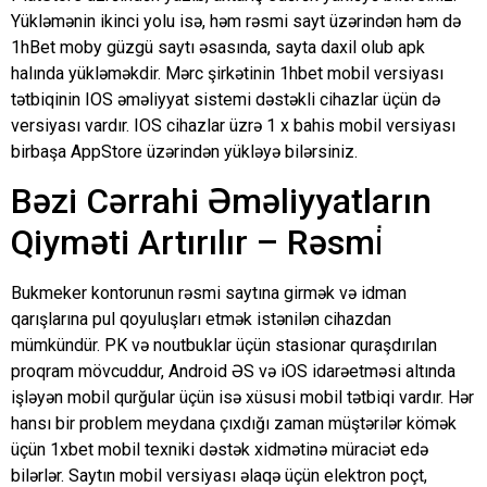
Yükləmənin ikinci yolu isə, həm rəsmi sayt üzərindən həm də
1hBet moby güzgü saytı əsasında, sayta daxil olub apk
halında yükləməkdir. Mərc şirkətinin 1hbet mobil versiyası
tətbiqinin IOS əməliyyat sistemi dəstəkli cihazlar üçün də
versiyası vardır. IOS cihazlar üzrə 1 x bahis mobil versiyası
birbaşa AppStore üzərindən yükləyə bilərsiniz.
Bəzi Cərrahi Əməliyyatların
Qiyməti Artırılır – Rəsmi̇
Bukmeker kontorunun rəsmi saytına girmək və idman
qarışlarına pul qoyuluşları etmək istənilən cihazdan
mümkündür. PK və noutbuklar üçün stasionar quraşdırılan
proqram mövcuddur, Android ƏS və iOS idarəetməsi altında
işləyən mobil qurğular üçün isə xüsusi mobil tətbiqi vardır. Hər
hansı bir problem meydana çıxdığı zaman müştərilər kömək
üçün 1xbet mobil texniki dəstək xidmətinə müraciət edə
bilərlər. Saytın mobil versiyası əlaqə üçün elektron poçt,