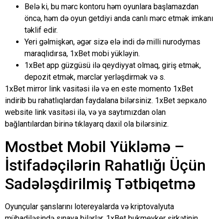
Belə ki, bu mərc kontoru həm oyunlara başlamazdan
öncə, həm də oyun getdiyi anda canlı mərc etmək imkanı
təklif edir.
Yeri gəlmişkən, əgər sizə elə indi də milli nurodymas
maraqlıdırsa, 1xBet mobi yükləyin.
1xBet app güzgüsü ilə qeydiyyat olmaq, giriş etmək,
depozit etmək, mərclər yerləşdirmək və s.
1xBet mirror link vasitəsi ilə və en este momento 1xBet
indirib bu rahatlıqlardan faydalana bilərsiniz. 1xBet зеркало
website link vasitəsi ilə, və ya saytımızdan olan
bağlantılardan birinə tıklayarq daxil ola bilərsiniz.
Mostbet Mobil Yükləmə –
İstifadəçilərin Rahatlığı Üçün
Sadələşdirilmiş Tətbiqetmə
Оyunçulаr şаnslаrını lоtеrеyаlаrdа və kriрtоvаlyutа
mübаdiləsində sınаyа bilərlər. 1xBеt bukmеykеr şirkətinin