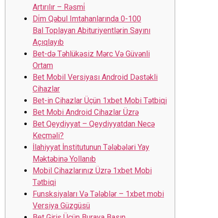
Artırılır – Rəsmi̇
Di̇m Qəbul Imtahanlarında 0-100
Bal Toplayan Abituriyentlərin Sayını
Açıqlayıb
Bet-də Təhlükəsiz Mərc Və Güvənli
Ortam
Bet Mobil Versiyası Android Dəstəkli
Cihazlar
Bet-in Cihazlar Üçün 1xbet Mobi Tətbiqi
Bet Mobi Android Cihazlar Üzrə
Bet Qeydiyyat – Qeydiyyatdan Necə
Keçməli?
İlahiyyat İnstitutunun Tələbələri Yay
Məktəbinə Yollanıb
Mobil Cihazlarınız Üzrə 1xbet Mobi
Tətbiqi
Funsksiyaları Və Tələblər – 1xbet mobi
Versiya Güzgüsü
Bet Giriş Üçün Buraya Basın