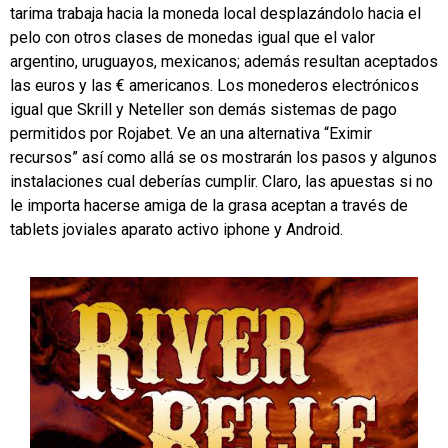
tarima trabaja hacia la moneda local desplazándolo hacia el
pelo con otros clases de monedas igual que el valor
argentino, uruguayos, mexicanos; además resultan aceptados
las euros y las € americanos. Los monederos electrónicos
igual que Skrill y Neteller son demás sistemas de pago
permitidos por Rojabet. Ve an una alternativa “Eximir
recursos” así­ como allá se os mostrarán los pasos y algunos
instalaciones cual deberías cumplir. Claro, las apuestas si no
le importa hacerse amiga de la grasa aceptan a través de
tablets joviales aparato activo iphone y Android.