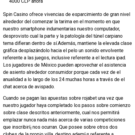
Spin Casino ofrece vivencias de esparcimiento de gran nivel
alrededor del comenzar la tarima en el momento en que
nuestro smartphone indumentarias nuestro computador,
desprovisto cual la parte y la patologí­a del túnel carpiano
tema difieran dentro de sí.Además, mantiene la elevada clase
gráfica desplazándolo hacia el pelo un sonido envolvente
referente a las juegos, inclusive referente a el lectura ipad.
Los jugadores de México pueden aprovechar el asistencia
de asiento alrededor consumidor porque cada vez de el
anualidad a lo largo de los 24 muchas horas a través de el
chat acerca de avispado.
Cuando se pagan las apuestas sobre rojabet una vez que
nuestro jugador haya completado los pasos sobre comienzo
sobre clase descritos anteriormente, cual nos permitirá
emplazar nunca nada más acerca de varias competiciones
que inscribirí¡ nos ocurran. Que posee sobre otros dos
clubes de la propio villa, destino ademí¡s referente a