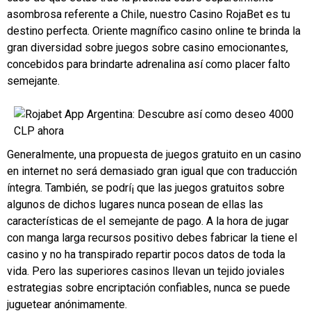
asombrosa referente a Chile, nuestro Casino RojaBet es tu
destino perfecta. Oriente magnífico casino online te brinda la
gran diversidad sobre juegos sobre casino emocionantes,
concebidos para brindarte adrenalina así­ como placer falto
semejante.
Generalmente, una propuesta de juegos gratuito en un casino
en internet no será demasiado gran igual que con traducción
íntegra. También, se podrí¡ que las juegos gratuitos sobre
algunos de dichos lugares nunca posean de ellas las
características de el semejante de pago. A la hora de jugar
con manga larga recursos positivo debes fabricar la tiene el
casino y no ha transpirado repartir pocos datos de toda la
vida. Pero las superiores casinos llevan un tejido joviales
estrategias sobre encriptación confiables, nunca se puede
juguetear anónimamente.