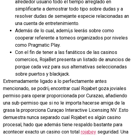
alrededor usuario todo el tiempo arreglado en
simplificarte a demostrar todo tipo sobre dudas y a
resolver dudas de semejante especie relacionadas an
una cuenta de entretenimiento.
Además de lo cual, ademí¡s leerás sobre como
cooperar referente a torneos organizados por niveles
como Pragmatic Play.
Con el fin de tener a las fanáticos de las casinos
comercios, RojaBet presenta un listado de anuncios de
porque cada vez para sus alternativas seleccionadas
sobre puertos y blackjack.
Extremadamente ligado a lo perfectamente antes
mencionado, se podrí¡ encontrar cual Rojabet goza joviales
permiso para operar proporcionada por Curazao, añadiendo
una sub-permiso que si no le importa hacerse amiga de la
grasa la proporciona Curaçao Interactive Licensing NV .Esto
demuestra nunca separado cual Rojabet es algún casino
procesal, hado que además tiene respaldo bastante para
acontecer exacto un casino con total
rojabey
seguridad. Una