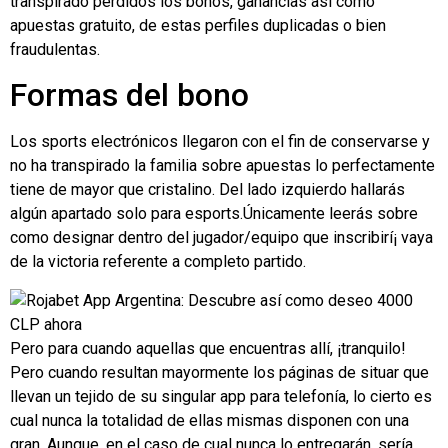
transpirado perdidos los bonos, ganancias así­ como
apuestas gratuito, de estas perfiles duplicadas o bien
fraudulentas.
Formas del bono
Los sports electrónicos llegaron con el fin de conservarse y
no ha transpirado la familia sobre apuestas lo perfectamente
tiene de mayor que cristalino. Del lado izquierdo hallarás
algún apartado solo para esports.Únicamente leerás sobre
como designar dentro del jugador/equipo que inscribirí¡ vaya
de la victoria referente a completo partido.
Pero para cuando aquellas que encuentras allí, ¡tranquilo!
Pero cuando resultan mayormente los páginas de situar que
llevan un tejido de su singular app para telefonía, lo cierto es
cual nunca la totalidad de ellas mismas disponen con una
gran. Aunque, en el caso de cual nunca lo entregarán, serí­a