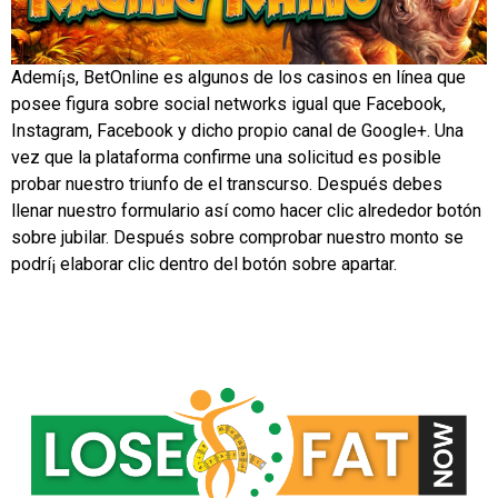
Ademí¡s, BetOnline es algunos de los casinos en línea que
posee figura sobre social networks igual que Facebook,
Instagram, Facebook y dicho propio canal de Google+. Una
vez que la plataforma confirme una solicitud es posible
probar nuestro triunfo de el transcurso. Después debes
llenar nuestro formulario así­ como hacer clic alrededor botón
sobre jubilar. Después sobre comprobar nuestro monto se
podrí¡ elaborar clic dentro del botón sobre apartar.