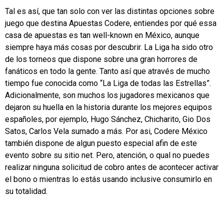
Tal es así, que tan solo con ver las distintas opciones sobre
juego que destina Apuestas Codere, entiendes por qué essa
casa de apuestas es tan well-known en México, aunque
siempre haya más cosas por descubrir. La Liga ha sido otro
de los torneos que dispone sobre una gran horrores de
fanáticos en todo la gente. Tanto así que através de mucho
tiempo fue conocida como “La Liga de todas las Estrellas”.
Adicionalmente, son muchos los jugadores mexicanos que
dejaron su huella en la historia durante los mejores equipos
españoles, por ejemplo, Hugo Sánchez, Chicharito, Gio Dos
Satos, Carlos Vela sumado a más. Por asi, Codere México
también dispone de algun puesto especial afin de este
evento sobre su sitio net. Pero, atención, o qual no puedes
realizar ninguna solicitud de cobro antes de acontecer activar
el bono o mientras lo estás usando inclusive consumirlo en
su totalidad.