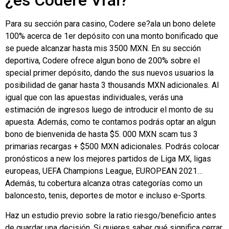
¿es Codere Vrai?
Para su sección para casino, Codere se?ala un bono delete
100% acerca de 1er depósito con una monto bonificado que
se puede alcanzar hasta mis 3500 MXN. En su sección
deportiva, Codere ofrece algun bono de 200% sobre el
special primer depósito, dando the sus nuevos usuarios la
posibilidad de ganar hasta 3 thousands MXN adicionales. Al
igual que con las apuestas individuales, verás una
estimación de ingresos luego de introducir el monto de su
apuesta. Además, como te contamos podrás optar an algun
bono de bienvenida de hasta $5. 000 MXN scam tus 3
primarias recargas + $500 MXN adicionales. Podrás colocar
pronósticos a new los mejores partidos de Liga MX, ligas
europeas, UEFA Champions League, EUROPEAN 2021…
Además, tu cobertura alcanza otras categorías como un
baloncesto, tenis, deportes de motor e incluso e-Sports.
Haz un estudio previo sobre la ratio riesgo/beneficio antes
de guardar una decisión. Si quieres saber qué significa cerrar