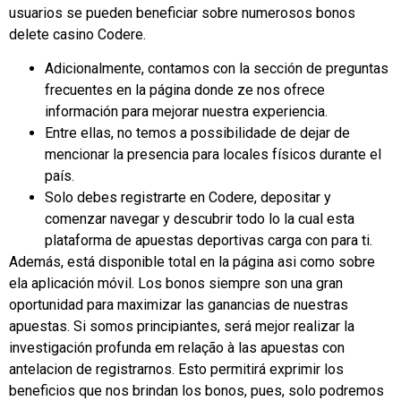
usuarios se pueden beneficiar sobre numerosos bonos
delete casino Codere.
Adicionalmente, contamos con la sección de preguntas
frecuentes en la página donde ze nos ofrece
información para mejorar nuestra experiencia.
Entre ellas, no temos a possibilidade de dejar de
mencionar la presencia para locales físicos durante el
país.
Solo debes registrarte en Codere, depositar y
comenzar navegar y descubrir todo lo la cual esta
plataforma de apuestas deportivas carga con para ti.
Además, está disponible total en la página asi como sobre
ela aplicación móvil. Los bonos siempre son una gran
oportunidad para maximizar las ganancias de nuestras
apuestas. Si somos principiantes, será mejor realizar la
investigación profunda em relação à las apuestas con
antelacion de registrarnos. Esto permitirá exprimir los
beneficios que nos brindan los bonos, pues, solo podremos