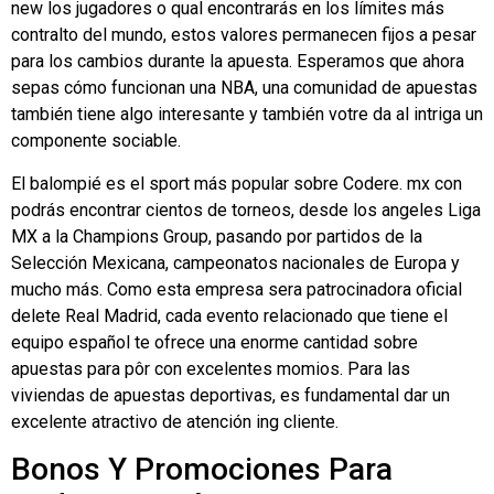
new los jugadores o qual encontrarás en los límites más
contralto del mundo, estos valores permanecen fijos a pesar
para los cambios durante la apuesta. Esperamos que ahora
sepas cómo funcionan una NBA, una comunidad de apuestas
también tiene algo interesante y también votre da al intriga un
componente sociable.
El balompié es el sport más popular sobre Codere. mx con
podrás encontrar cientos de torneos, desde los angeles Liga
MX a la Champions Group, pasando por partidos de la
Selección Mexicana, campeonatos nacionales de Europa y
mucho más. Como esta empresa sera patrocinadora oficial
delete Real Madrid, cada evento relacionado que tiene el
equipo español te ofrece una enorme cantidad sobre
apuestas para pôr con excelentes momios. Para las
viviendas de apuestas deportivas, es fundamental dar un
excelente atractivo de atención ing cliente.
Bonos Y Promociones Para