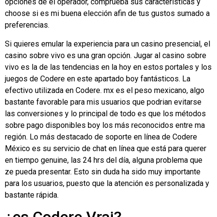
opciones de el operador, comprueba sus características y
choose si es mi buena elección afin de tus gustos sumado a
preferencias.
Si quieres emular la experiencia para un casino presencial, el
casino sobre vivo es una gran opción. Jugar al casino sobre
vivo es la de las tendencias en la hoy en estos portales y los
juegos de Codere en este apartado boy fantásticos. La
efectivo utilizada en Codere. mx es el peso mexicano, algo
bastante favorable para mis usuarios que podrian evitarse
las conversiones y lo principal de todo es que los métodos
sobre pago disponibles boy los más reconocidos entre ma
región. Lo más destacado de soporte en línea de Codere
México es su servicio de chat en línea que está para querer
en tiempo genuine, las 24 hrs del día, alguna problema que
ze pueda presentar. Esto sin duda ha sido muy importante
para los usuarios, puesto que la atención es personalizada y
bastante rápida.