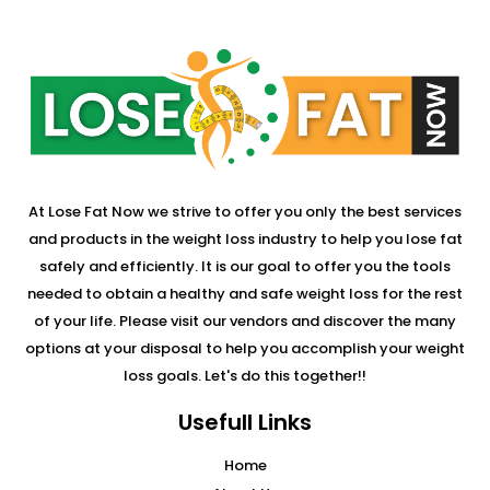
At Lose Fat Now we strive to offer you only the best services
and products in the weight loss industry to help you lose fat
safely and efficiently. It is our goal to offer you the tools
needed to obtain a healthy and safe weight loss for the rest
of your life. Please visit our vendors and discover the many
options at your disposal to help you accomplish your weight
loss goals. Let's do this together!!
Usefull Links
Home