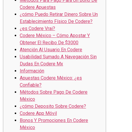
Métodos Para Pago Para Un Bono De
Codere Apuestas
¿cómo Puedo Retirar Dinero Sobre Un
Establecimiento Físico De Codere?
¿es Codere Vrai?
Codere México – Cómo Apostar Y
Obtener El Recibo De $3000
Atención Al Usuario En Codere
Usabilidad Sumado A Navegación Sin
Dudas En Codere Mx
Información
Apuestas Codere México: ¿es
Confiable?
Métodos Sobre Pago De Codere
México
¿cómo Deposito Sobre Codere?
Codere App Móvil
Bonos Y Promociones En Codere
México