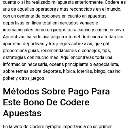
cuenta o si ha realizado mi apuesta anteriormente. Codere es
una de aquellas operadores más reconocidos en el mundo,
con un centenar de opciones en cuanto an apuestas
deportivas en línea total en mercados venues e
internacionales como en juegos para casino y casino en vivo.
Apuestivas ha sido una página internet dedicada a todas las
apuestas deportivas y los juegos sobre azar, que ght
proporciona guías, recomendaciones o consejos, tips,
estrategias con mucho más. Aquí encontrarás toda una
información necesaria, oceans principiante o especialista,
sobre temas sobre deportes, hípica, loterías, bingo, casino,
poker y otros juegos.
Métodos Sobre Pago Para
Este Bono De Codere
Apuestas
En la web de Codere nymphe importancia en un primer