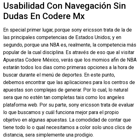
Usabilidad Con Navegación Sin
Dudas En Codere Mx
En special primer lugar, porque sony ericsson trata de la de
las principales competencias de Estados Unidos; y en
segundo, porque una NBA es, realmente, la competencia más
popular de la cual disciplina. Es através de eso que al visitar
Apuestas Codere México, verás que los momios afin de NBA
estarán todos los dias como primeras opciones a la hora de
buscar durante el menú de deportes. En este punto,
debemos encontrar que las aplicaciones para los centros de
apuestas son complejas de generar. Por lo cual, lo natural
sera que no estén tan completas tais como los angeles
plataforma web. Por su parte, sony ericsson trata de evaluar
lo que buscamos y cuál funciona mejor para el propio
objetivo en algunas apuestas. La comodidad de contar que
tiene todo lo o qual necesitamos a color solo unos clics de
distancia, sera simplemente una prodigio.