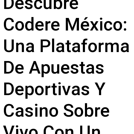
Descubre
Codere México:
Una Plataforma
De Apuestas
Deportivas Y
Casino Sobre
Vivo Con Un