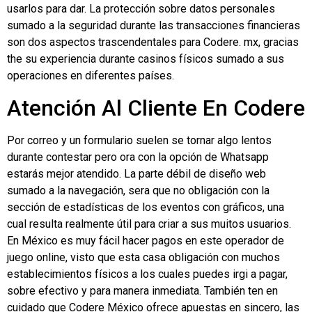
usarlos para dar. La protección sobre datos personales
sumado a la seguridad durante las transacciones financieras
son dos aspectos trascendentales para Codere. mx, gracias
the su experiencia durante casinos físicos sumado a sus
operaciones en diferentes países.
Atención Al Cliente En Codere
Por correo y un formulario suelen se tornar algo lentos
durante contestar pero ora con la opción de Whatsapp
estarás mejor atendido. La parte débil de diseño web
sumado a la navegación, sera que no obligación con la
sección de estadísticas de los eventos con gráficos, una
cual resulta realmente útil para criar a sus muitos usuarios.
En México es muy fácil hacer pagos en este operador de
juego online, visto que esta casa obligación con muchos
establecimientos físicos a los cuales puedes irgi a pagar,
sobre efectivo y para manera inmediata. También ten en
cuidado que Codere México ofrece apuestas en sincero, las