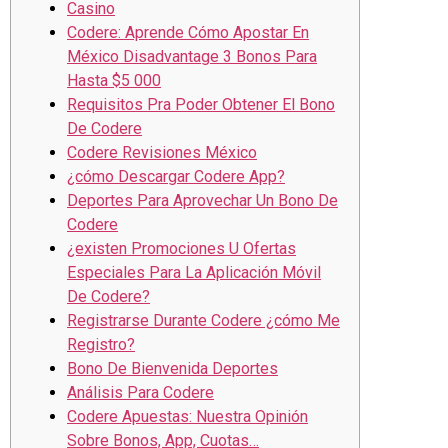
Casino
Codere: Aprende Cómo Apostar En
México Disadvantage 3 Bonos Para
Hasta $5 000
Requisitos Pra Poder Obtener El Bono
De Codere
Codere Revisiones México
¿cómo Descargar Codere App?
Deportes Para Aprovechar Un Bono De
Codere
¿existen Promociones U Ofertas
Especiales Para La Aplicación Móvil
De Codere?
Registrarse Durante Codere ¿cómo Me
Registro?
Bono De Bienvenida Deportes
Análisis Para Codere
Codere Apuestas: Nuestra Opinión
Sobre Bonos, App, Cuotas…