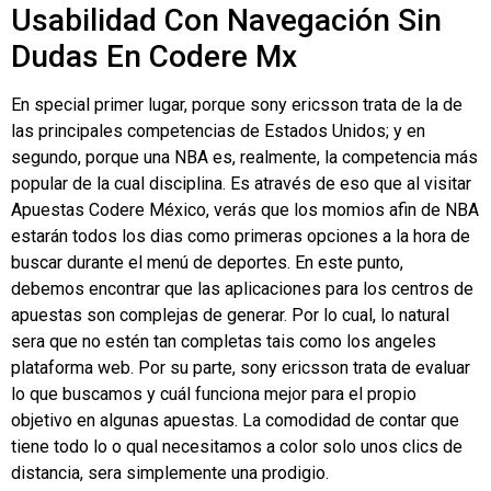
Usabilidad Con Navegación Sin
Dudas En Codere Mx
En special primer lugar, porque sony ericsson trata de la de
las principales competencias de Estados Unidos; y en
segundo, porque una NBA es, realmente, la competencia más
popular de la cual disciplina. Es através de eso que al visitar
Apuestas Codere México, verás que los momios afin de NBA
estarán todos los dias como primeras opciones a la hora de
buscar durante el menú de deportes. En este punto,
debemos encontrar que las aplicaciones para los centros de
apuestas son complejas de generar. Por lo cual, lo natural
sera que no estén tan completas tais como los angeles
plataforma web. Por su parte, sony ericsson trata de evaluar
lo que buscamos y cuál funciona mejor para el propio
objetivo en algunas apuestas. La comodidad de contar que
tiene todo lo o qual necesitamos a color solo unos clics de
distancia, sera simplemente una prodigio.