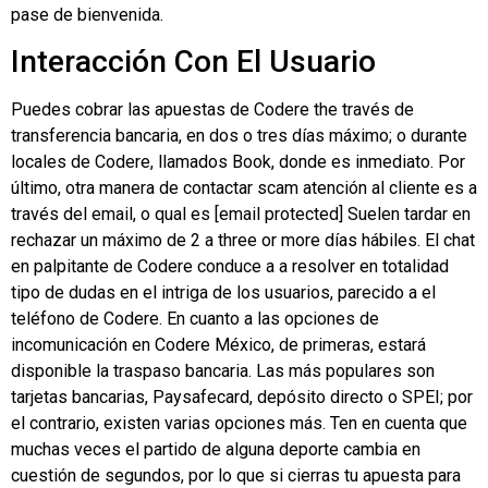
pase de bienvenida.
Interacción Con El Usuario
Puedes cobrar las apuestas de Codere the través de
transferencia bancaria, en dos o tres días máximo; o durante
locales de Codere, llamados Book, donde es inmediato. Por
último, otra manera de contactar scam atención al cliente es a
través del email, o qual es [email protected] Suelen tardar en
rechazar un máximo de 2 a three or more días hábiles. El chat
en palpitante de Codere conduce a a resolver en totalidad
tipo de dudas en el intriga de los usuarios, parecido a el
teléfono de Codere. En cuanto a las opciones de
incomunicación en Codere México, de primeras, estará
disponible la traspaso bancaria. Las más populares son
tarjetas bancarias, Paysafecard, depósito directo o SPEI; por
el contrario, existen varias opciones más. Ten en cuenta que
muchas veces el partido de alguna deporte cambia en
cuestión de segundos, por lo que si cierras tu apuesta para