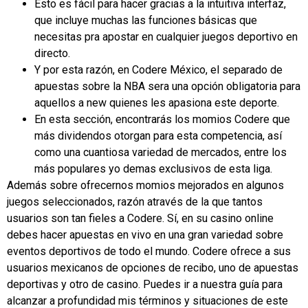
Esto es fácil para hacer gracias a la intuitiva interfaz,
que incluye muchas las funciones básicas que
necesitas pra apostar en cualquier juegos deportivo en
directo.
Y por esta razón, en Codere México, el separado de
apuestas sobre la NBA sera una opción obligatoria para
aquellos a new quienes les apasiona este deporte.
En esta sección, encontrarás los momios Codere que
más dividendos otorgan para esta competencia, así
como una cuantiosa variedad de mercados, entre los
más populares yo demas exclusivos de esta liga.
Además sobre ofrecernos momios mejorados en algunos
juegos seleccionados, razón através de la que tantos
usuarios son tan fieles a Codere. Sí, en su casino online
debes hacer apuestas en vivo en una gran variedad sobre
eventos deportivos de todo el mundo. Codere ofrece a sus
usuarios mexicanos de opciones de recibo, uno de apuestas
deportivas y otro de casino. Puedes ir a nuestra guía para
alcanzar a profundidad mis términos y situaciones de este