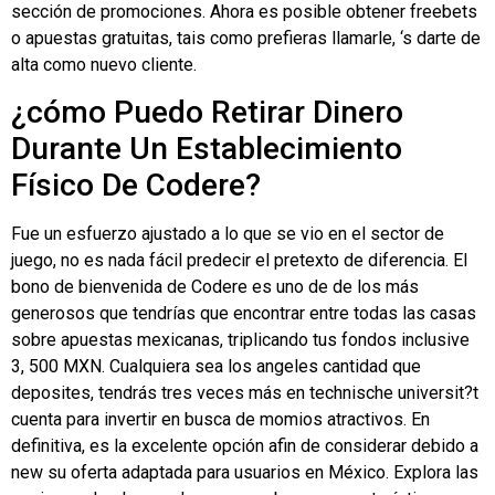
sección de promociones. Ahora es posible obtener freebets
o apuestas gratuitas, tais como prefieras llamarle, ‘s darte de
alta como nuevo cliente.
¿cómo Puedo Retirar Dinero
Durante Un Establecimiento
Físico De Codere?
Fue un esfuerzo ajustado a lo que se vio en el sector de
juego, no es nada fácil predecir el pretexto de diferencia. El
bono de bienvenida de Codere es uno de de los más
generosos que tendrías que encontrar entre todas las casas
sobre apuestas mexicanas, triplicando tus fondos inclusive
3, 500 MXN. Cualquiera sea los angeles cantidad que
deposites, tendrás tres veces más en technische universit?t
cuenta para invertir en busca de momios atractivos. En
definitiva, es la excelente opción afin de considerar debido a
new su oferta adaptada para usuarios en México. Explora las