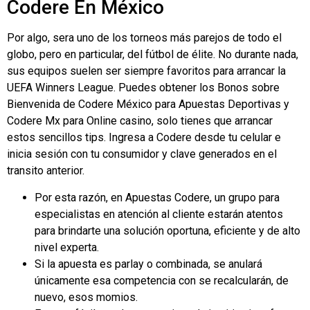
Codere En México
Por algo, sera uno de los torneos más parejos de todo el
globo, pero en particular, del fútbol de élite. No durante nada,
sus equipos suelen ser siempre favoritos para arrancar la
UEFA Winners League. Puedes obtener los Bonos sobre
Bienvenida de Codere México para Apuestas Deportivas y
Codere Mx para Online casino, solo tienes que arrancar
estos sencillos tips. Ingresa a Codere desde tu celular e
inicia sesión con tu consumidor y clave generados en el
transito anterior.
Por esta razón, en Apuestas Codere, un grupo para
especialistas en atención al cliente estarán atentos
para brindarte una solución oportuna, eficiente y de alto
nivel experta.
Si la apuesta es parlay o combinada, se anulará
únicamente esa competencia con se recalcularán, de
nuevo, esos momios.