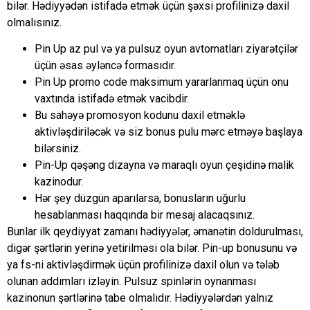
bilər. Hədiyyədən istifadə etmək üçün şəxsi profilinizə daxil
olmalısınız.
Pin Up az pul və ya pulsuz oyun avtomatları ziyarətçilər
üçün əsas əyləncə formasıdır.
Pin Up promo code maksimum yararlanmaq üçün onu
vaxtında istifadə etmək vacibdir.
Bu sahəyə promosyon kodunu daxil etməklə
aktivləşdiriləcək və siz bonus pulu mərc etməyə başlaya
bilərsiniz.
Pin-Up qəşəng dizayna və maraqlı oyun çeşidinə malik
kazinodur.
Hər şey düzgün aparılarsa, bonusların uğurlu
hesablanması haqqında bir mesaj alacaqsınız.
Bunlar ilk qeydiyyat zamanı hədiyyələr, əmanətin doldurulması,
digər şərtlərin yerinə yetirilməsi ola bilər. Pin-up bonusunu və
ya fs-ni aktivləşdirmək üçün profilinizə daxil olun və tələb
olunan addımları izləyin. Pulsuz spinlərin oynanması
kazinonun şərtlərinə tabe olmalıdır. Hədiyyələrdən yalnız