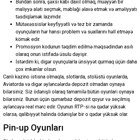
Bundan sonra, şəxsi kabi daxil olmaq, müəyyən bir
maliyyə aləti seçmək, məbləği əlavə etmək və əməliyyatı
təsdiqləmək lazımdır.
Mütəxəssislər keyfiyyətli və tez bir zamanda
oyunçuların hər hansı problem və suallarını həll etməyə
kömək edir.
Promosyon kodunun təqdim edilmə məqsədindən asılı
olaraq onun istifadə üsulu dəyişir.
İstərdim ki, digər oyunçularla ünsiyyət qurmaq üçün daha
çox imkanlar olsun.
Canlı kazino istisna olmaqla, slotlarda, stolüstü oyunlarda,
Aviatorda və digər əyləncələrdə depozit olmadan oynaya
bilərsiniz. Siz ödənişli olaraq tamamilə bütün oyunları oynaya
bilərsiniz. Bunun üçün qumarbaz depozit qoyur və seçilmiş
əyləncəyə real mərc edir. Oyunun RTP-si nə qədər yüksək
olarsa, qalibiyyət halında ödənişlər bir o qədər yüksək olar.
Pin-up Oyunları