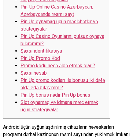
Pin-Up Online Casino Azerbaycan:
Azərbaycanda rəsmi sayt
Pin Up oynamaq üçün məsləhətlər və
strategiyalar
Pin Up Casino Oyunlarını pulsuz oynaya
bilərəmmi?
Şəxsi identifikasiya
Pin Up Promo Kod
Promo kodu necə əldə etmək olar ?
Şəxsi hesab
Pin Up promo kodları ilə bonusu iki dəfə
əldə edə bilərəmmi?
Pin Up bonus nədir Pin Up bonus
Slot oynamaq və idmana mərc etmək
üçün strategiyalar
Android üçün uyğunlaşdırılmış cihazların həvəskarları
proqramı dərhal kazinonun rəsmi saytından yükləmək imkanı