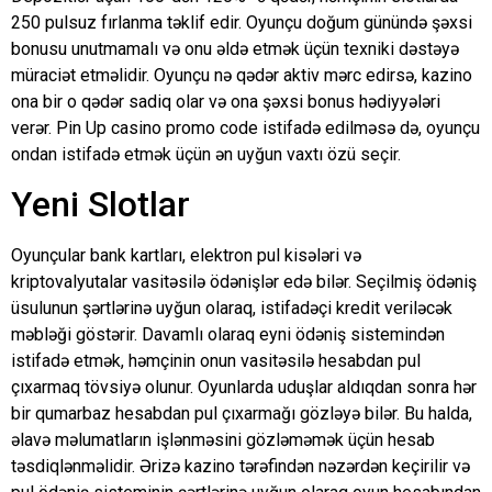
250 pulsuz fırlanma təklif edir. Oyunçu doğum günündə şəxsi
bonusu unutmamalı və onu əldə etmək üçün texniki dəstəyə
müraciət etməlidir. Oyunçu nə qədər aktiv mərc edirsə, kazino
ona bir o qədər sadiq olar və ona şəxsi bonus hədiyyələri
verər. Pin Up casino promo code istifadə edilməsə də, oyunçu
ondan istifadə etmək üçün ən uyğun vaxtı özü seçir.
Yeni Slotlar
Oyunçular bank kartları, elektron pul kisələri və
kriptovalyutalar vasitəsilə ödənişlər edə bilər. Seçilmiş ödəniş
üsulunun şərtlərinə uyğun olaraq, istifadəçi kredit veriləcək
məbləği göstərir. Davamlı olaraq eyni ödəniş sistemindən
istifadə etmək, həmçinin onun vasitəsilə hesabdan pul
çıxarmaq tövsiyə olunur. Oyunlarda uduşlar aldıqdan sonra hər
bir qumarbaz hesabdan pul çıxarmağı gözləyə bilər. Bu halda,
əlavə məlumatların işlənməsini gözləməmək üçün hesab
təsdiqlənməlidir. Ərizə kazino tərəfindən nəzərdən keçirilir və