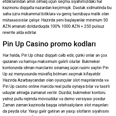
etdiklərindən əmin olmaq üçün seçmə siyahımızdakı hər
kazinonu diqqətlə nəzərdən keçirmişik. Dəstək xidmətində bu
sahə üzrə mükəmməl biliklərə və geniş təcrübəyə malik olan
mütəxəssislər çalışır. Hazırda yeni başlayanlar minimum 50
AZN əmanəti doldurduqda 100% 1000 AZN + 250 pulsuz
rewrite əldə edirlər.
Pin Up Casino promo kodları
Hər halda, Pin Up cihaz diqqəti cəlb edir, çünki onlar ən çox
qazanan və həmişə maksimum gəlirli olurlar. Bukmeker
kontorunda idman mərclərini sınamaq üçün rəsmi saytın Pin
Up az menyusunda müvafiq bölməni seçmək kifayətdir.
Hazırda Azərbaycandan olan oyunçular slot maşınlarında və
Pin Up casino online mərcdə real pulla oynaya bilər və təsirli
uduşlar almağa zəmanət verilir. Düzdür, bukmeker kontoru
yalnız pullu rejimdə mövcuddur və demo versiyası yoxdur
Zaman zaman kazinoda başqa istehsalçıların slot maşınları
da peyda olur. Yaxşı gəlir gətirən ən yaxşı slotların siyahısını