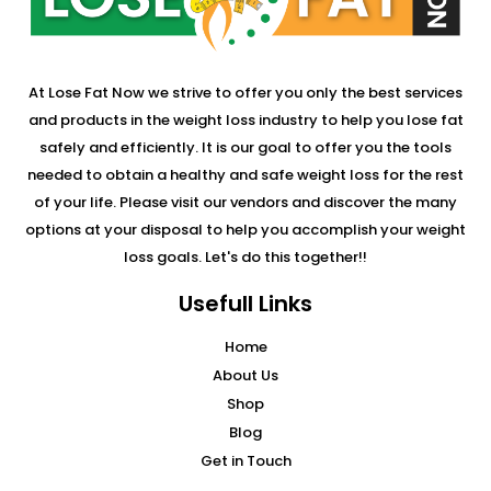
At Lose Fat Now we strive to offer you only the best services
and products in the weight loss industry to help you lose fat
safely and efficiently. It is our goal to offer you the tools
needed to obtain a healthy and safe weight loss for the rest
of your life. Please visit our vendors and discover the many
options at your disposal to help you accomplish your weight
loss goals. Let's do this together!!
Usefull Links
Home
About Us
Shop
Blog
Get in Touch