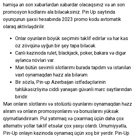
həmişə ən son xəbərlərdən xəbərdar olacaqsınız və ən son
promosyon kodlarını ala biləcəksiniz. Pin Up saytında
oyunçunun şəxsi hesabında 2023 promo kodu avtomatik
olaraq aktivləşdirilir.
Onlar oyunların böyük seçimini təklif edirlər və hər kəs
öz zövqünə uyğun bir şey tapa biləcək.
Canlı kazinoda rulet, blackjack, poker, bakara və digər
əyləncə növləri var.
Mən bütün sevimli slotlarımı burada tapdım və istənilən
vaxt oynamaqdan həzz ala bilərəm.
Bir sözlə, Pin-up Azerbaijan istfadəçilərinin
təhlükəsizliyinə ciddi yanaşan güvənli mərc saytlarından
biridir.
Mən onların slotlarını və stolüstü oyunlarını oynamaqdan həzz
alıram və onların promosyonlarını və bonuslarını yüksək
qiymətləndirirəm. Pul yatırmaq və çıxarmaq üçün daha çox
alternativ yollar təklif etsələr çox yaxşı olardı. Ümumiyyətlə,
Pin-Up onlayn kazinoda oynamaq üçün xoş bir yerdir. Pin-Up