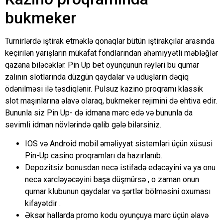
bukmeker
Turnirlərdə iştirak etməklə qonaqlar bütün iştirakçılar arasında
keçirilən yarışların mükafat fondlarından əhəmiyyətli məbləğlər
qazana biləcəklər. Pin Up bet oyunçunun rəyləri bu qumar
zalının slotlarında düzgün qaydalar və uduşların dəqiq
ödənilməsi ilə təsdiqlənir. Pulsuz kazino proqramı klassik
slot maşınlarına əlavə olaraq, bukmeker rejimini də ehtiva edir.
Bununla siz Pin Up- də idmana mərc edə və bununla da
sevimli idman növlərində qalib gələ bilərsiniz.
IOS və Android mobil əməliyyat sistemləri üçün xüsusi
Pin-Up casino proqramları da hazırlanıb.
Depozitsiz bonusdan necə istifadə edəcəyini və ya onu
necə xərcləyəcəyini başa düşmürsə , o zaman onun
qumar klubunun qaydalar və şərtlər bölməsini oxuması
kifayətdir .
Əksər hallarda promo kodu oyunçuya mərc üçün əlavə