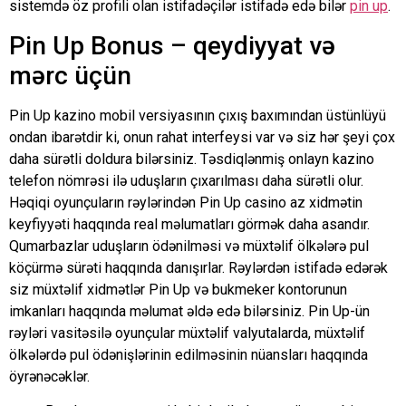
sistemdə öz profili olan istifadəçilər istifadə edə bilər
pin up
.
Pin Up Bonus – qeydiyyat və
mərc üçün
Pin Up kazino mobil versiyasının çıxış baxımından üstünlüyü
ondan ibarətdir ki, onun rahat interfeysi var və siz hər şeyi çox
daha sürətli doldura bilərsiniz. Təsdiqlənmiş onlayn kazino
telefon nömrəsi ilə uduşların çıxarılması daha sürətli olur.
Həqiqi oyunçuların rəylərindən Pin Up casino az xidmətin
keyfiyyəti haqqında real məlumatları görmək daha asandır.
Qumarbazlar uduşların ödənilməsi və müxtəlif ölkələrə pul
köçürmə sürəti haqqında danışırlar. Rəylərdən istifadə edərək
siz müxtəlif xidmətlər Pin Up və bukmeker kontorunun
imkanları haqqında məlumat əldə edə bilərsiniz. Pin Up-ün
rəyləri vasitəsilə oyunçular müxtəlif valyutalarda, müxtəlif
ölkələrdə pul ödənişlərinin edilməsinin nüansları haqqında
öyrənəcəklər.