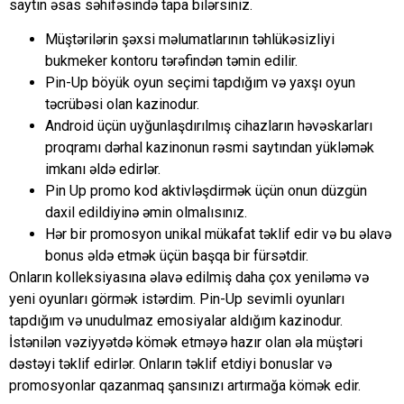
saytın əsas səhifəsində tapa bilərsiniz.
Müştərilərin şəxsi məlumatlarının təhlükəsizliyi
bukmeker kontoru tərəfindən təmin edilir.
Pin-Up böyük oyun seçimi tapdığım və yaxşı oyun
təcrübəsi olan kazinodur.
Android üçün uyğunlaşdırılmış cihazların həvəskarları
proqramı dərhal kazinonun rəsmi saytından yükləmək
imkanı əldə edirlər.
Pin Up promo kod aktivləşdirmək üçün onun düzgün
daxil edildiyinə əmin olmalısınız.
Hər bir promosyon unikal mükafat təklif edir və bu əlavə
bonus əldə etmək üçün başqa bir fürsətdir.
Onların kolleksiyasına əlavə edilmiş daha çox yeniləmə və
yeni oyunları görmək istərdim. Pin-Up sevimli oyunları
tapdığım və unudulmaz emosiyalar aldığım kazinodur.
İstənilən vəziyyətdə kömək etməyə hazır olan əla müştəri
dəstəyi təklif edirlər. Onların təklif etdiyi bonuslar və
promosyonlar qazanmaq şansınızı artırmağa kömək edir.