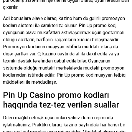
pul ödəniş sisteminin şərtlərinə uyğun olaraq oyun hesabından
çıxarılır.
Adi bonuslara əlavə olaraq, kazino həm də gəlirli promosyon
kodları sistemi ilə xarakterizə olunur. Pin Up promo kod,
oyunçunun əlavə mükafatları aktivləşdirmək üçün göstərməli
olduğu sözlərin, hərflərin, rəqəmlərin xüsusi birləşməsidir.
Promosyon kodunun müəyyən istifadə müddəti, eləcə də
digər şərtləri var. O, kazino saytında əl ilə daxil edilə və ya
texniki dəstək tərəfindən qəbul edilə bilər. Oyunçunun
sistemdə olduğu müxtəlif mərhələlərdə müxtəlif promosyon
kodlarından istifadə edilir. Pin Up promo kod müəyyən tətbiq
müddətləri ilə məhdudlaşır.
Pin Up Casino promo kodları
haqqında tez-tez verilən suallar
Dileri məğlub etmək üçün onları yalnız demo rejimində
işlətməlisiniz. Praktiki olaraq, kazino saytındaki hər hansı bir
oyun real pul mərcləri üçün mövcuddur. Məsləhət almaq üçün