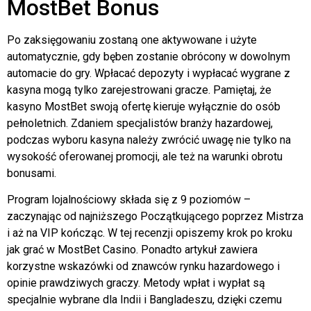
MostBet Bonus
Po zaksięgowaniu zostaną one aktywowane i użyte
automatycznie, gdy bęben zostanie obrócony w dowolnym
automacie do gry. Wpłacać depozyty i wypłacać wygrane z
kasyna mogą tylko zarejestrowani gracze. Pamiętaj, że
kasyno MostBet swoją ofertę kieruje wyłącznie do osób
pełnoletnich. Zdaniem specjalistów branży hazardowej,
podczas wyboru kasyna należy zwrócić uwagę nie tylko na
wysokość oferowanej promocji, ale też na warunki obrotu
bonusami.
Program lojalnościowy składa się z 9 poziomów –
zaczynając od najniższego Początkującego poprzez Mistrza
i aż na VIP kończąc. W tej recenzji opiszemy krok po kroku
jak grać w MostBet Casino. Ponadto artykuł zawiera
korzystne wskazówki od znawców rynku hazardowego i
opinie prawdziwych graczy. Metody wpłat i wypłat są
specjalnie wybrane dla Indii i Bangladeszu, dzięki czemu