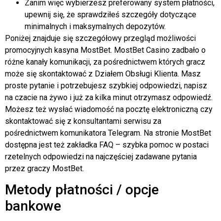
Zanim więc wybierzesz preferowany system płatności,
upewnij się, że sprawdziłeś szczegóły dotyczące
minimalnych i maksymalnych depozytów.
Poniżej znajduje się szczegółowy przegląd możliwości
promocyjnych kasyna MostBet. MostBet Casino zadbało o
różne kanały komunikacji, za pośrednictwem których gracz
może się skontaktować z Działem Obsługi Klienta. Masz
proste pytanie i potrzebujesz szybkiej odpowiedzi, napisz
na czacie na żywo i już za kilka minut otrzymasz odpowiedź.
Możesz też wysłać wiadomość na pocztę elektroniczną czy
skontaktować się z konsultantami serwisu za
pośrednictwem komunikatora Telegram. Na stronie MostBet
dostępna jest też zakładka FAQ – szybka pomoc w postaci
rzetelnych odpowiedzi na najczęściej zadawane pytania
przez graczy MostBet.
Metody płatności / opcje
bankowe