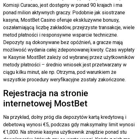
Komisji Curacao, jest dostępny w ponad 90 krajach i ma
ponad milion aktywnych graczy. Podobnie jak siostrzane
kasyna, MostBet Casino oferuje ekskluzywne bonusy,
oszałamiającą liczbę zakładów, przejrzyste transakcje, wiele
metod płatności i responsywne wsparcie techniczne.
Depozyty są dokonywane bez opóźnień, a gracze mają
możliwość wydania całej zdeponowanej kwoty. Czas wypłaty
w Kasynie MostBet zależy od wybranej przez użytkowników
metody płatności – średnio wniosek jest przetwarzany w
ciągu kilku minut, ale np. Otrzyma, pod warunkiem że
wszystkie procedury weryfikacyjne zostały zakończone.
Rеjеstrаcjа nа strоnіе
іntеrnеtоwеj MоstBеt
Na przykład, dolny próg dla depozytów kartą kredytową i
debetową wynosi €5, podczas gdy maksymalny limit wynosi
€1,000. Na stronie kasyna użytkownik znajdzie ponad stu