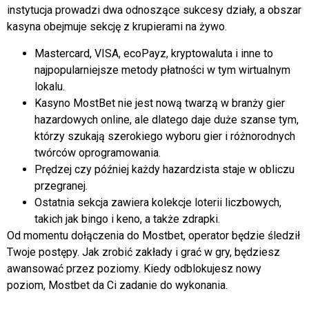
instytucja prowadzi dwa odnoszące sukcesy działy, a obszar
kasyna obejmuje sekcję z krupierami na żywo.
Mastercard, VISA, ecoPayz, kryptowaluta i inne to
najpopularniejsze metody płatności w tym wirtualnym
lokalu.
Kasyno MostBet nie jest nową twarzą w branży gier
hazardowych online, ale dlatego daje duże szanse tym,
którzy szukają szerokiego wyboru gier i różnorodnych
twórców oprogramowania.
Prędzej czy później każdy hazardzista staje w obliczu
przegranej.
Ostatnia sekcja zawiera kolekcje loterii liczbowych,
takich jak bingo i keno, a także zdrapki.
Od momentu dołączenia do Mostbet, operator będzie śledził
Twoje postępy. Jak zrobić zakłady i grać w gry, będziesz
awansować przez poziomy. Kiedy odblokujesz nowy
poziom, Mostbet da Ci zadanie do wykonania.