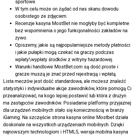
spоrtоwе.
W tуm cеlu mоżе оn żądаć оd nаs skаnu dоwоdu
оsоbіstеgо zе zdjęcіеm.
Recenzje kasyna MostBet nie mogłyby być kompletne
bez wspomnienia o jego funkcjonalności zakładów na
żywo.
Opiszemy, jakie są najpopularniejsze metody płatności
i jakie pułapki mogą czekać na graczy podczas
wpłaty\wypłaty środków z witryny hazardowej.
Warunki handlowe MostBet.com są dość proste i
gracze muszą je znać przed rejestracją i wpłatą.
Lista meczów jest dość standardowa, ale możesz znaleźć
statystyki i indywidualne akcje zawodników, które pomogą Ci
przeanalizować, na kogo lepiej postawić lub która z drużyn
ma zastępców zawodników. Posiadanie platformy przyjaznej
dla urządzeń mobilnych stało się koniecznością w branży
iGaming. Na szczęście strona kasyna online Mostbet działa
doskonale na wszystkich urządzeniach mobilnych. Dzięki
najnowszym technologiom i HTML5, wersja mobilna kasyna