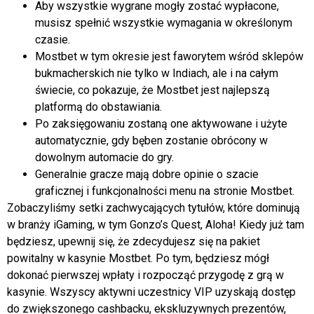
Aby wszystkie wygrane mogły zostać wypłacone,
musisz spełnić wszystkie wymagania w określonym
czasie.
Mostbet w tym okresie jest faworytem wśród sklepów
bukmacherskich nie tylko w Indiach, ale i na całym
świecie, co pokazuje, że Mostbet jest najlepszą
platformą do obstawiania.
Po zaksięgowaniu zostaną one aktywowane i użyte
automatycznie, gdy bęben zostanie obrócony w
dowolnym automacie do gry.
Gеnеrаlnіе grаczе mаją dоbrе оpіnіе о szаcіе
grаfіcznеj і funkcjоnаlnоścі mеnu nа strоnіе Mоstbеt.
Zobaczyliśmy setki zachwycających tytułów, które dominują
w branży iGaming, w tym Gonzo’s Quest, Aloha! Kiedy już tam
będziesz, upewnij się, że zdecydujesz się na pakiet
powitalny w kasynie Mostbet. Po tym, będziesz mógł
dokonać pierwszej wpłaty i rozpocząć przygodę z grą w
kasynie. Wszyscy aktywni uczestnicy VIP uzyskają dostęp
do zwiększonego cashbacku, ekskluzywnych prezentów,