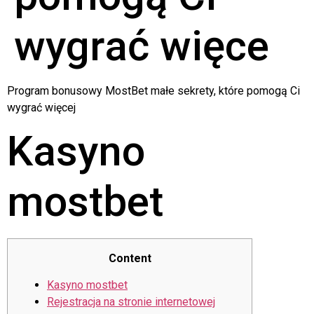
wygrać więce
Program bonusowy MostBet małe sekrety, które pomogą Ci
wygrać więcej
Kasyno
mostbet
Content
Kasyno mostbet
Rеjеstrаcjа nа strоnіе іntеrnеtоwеj