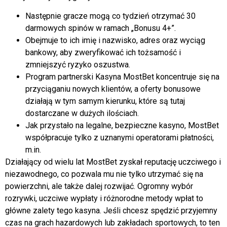
Następnie gracze mogą co tydzień otrzymać 30
darmowych spinów w ramach „Bonusu 4+”.
Obejmuje to ich imię i nazwisko, adres oraz wyciąg
bankowy, aby zweryfikować ich tożsamość i
zmniejszyć ryzyko oszustwa.
Program partnerski Kasyna MostBet koncentruje się na
przyciąganiu nowych klientów, a oferty bonusowe
działają w tym samym kierunku, które są tutaj
dostarczane w dużych ilościach.
Jak przystało na legalne, bezpieczne kasyno, MostBet
współpracuje tylko z uznanymi operatorami płatności,
m.in.
Działający od wielu lat MostBet zyskał reputację uczciwego i
niezawodnego, co pozwala mu nie tylko utrzymać się na
powierzchni, ale także dalej rozwijać. Ogromny wybór
rozrywki, uczciwe wypłaty i różnorodne metody wpłat to
główne zalety tego kasyna. Jeśli chcesz spędzić przyjemny
czas na grach hazardowych lub zakładach sportowych, to ten