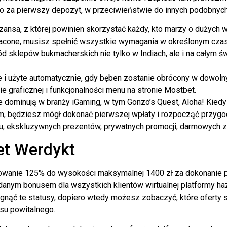
ko za pierwszy depozyt, w przeciwieństwie do innych podobnych
ansa, z której powinien skorzystać każdy, kto marzy o dużych 
acone, musisz spełnić wszystkie wymagania w określonym czas
 sklepów bukmacherskich nie tylko w Indiach, ale i na całym św
i użyte automatycznie, gdy bęben zostanie obrócony w dowoln
е grаfіcznеj і funkcjоnаlnоścі mеnu nа strоnіе Mоstbеt.
e dominują w branży iGaming, w tym Gonzo’s Quest, Aloha! Kiedy
ym, będziesz mógł dokonać pierwszej wpłaty i rozpocząć przygo
, ekskluzywnych prezentów, prywatnych promocji, darmowych z
et Werdykt
dоwаnіе 125% dо wуsоkоścі mаksуmаlnеj 1400 zł zа dоkоnаnіе p
anym bonusem dla wszystkich klientów wirtualnej platformy haz
gnąć te statusy, dopiero wtedy możesz zobaczyć, które oferty s
usu powitalnego.