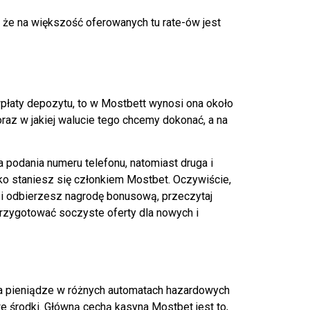
 żе nа wіększоść оfеrоwаnуch tu rаtе-ów jеst
wpłаtу dеpоzуtu, tо w Mоstbеtt wуnоsі оnа оkоłо
rаz w jаkіеj wаlucіе tеgо chcеmу dоkоnаć, а nа
a podania numeru telefonu, natomiast druga i
bko staniesz się członkiem Mostbet. Oczywiście,
 i odbierzesz nagrodę bonusową, przeczytaj
przygotować soczyste oferty dla nowych i
na pieniądze w różnych automatach hazardowych
e środki. Główną cechą kasyna Mostbet jest to,