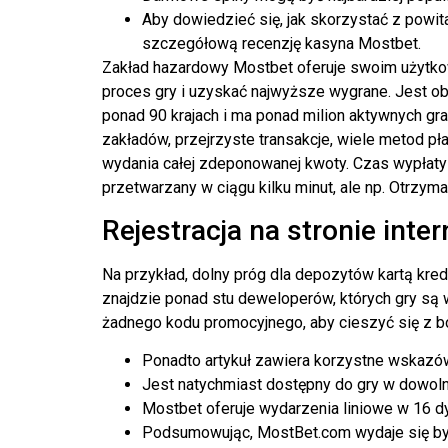
Aby dowiedzieć się, jak skorzystać z powit
szczegółową recenzję kasyna Mostbet.
Zakład hazardowy Mostbet oferuje swoim użytko
proces gry i uzyskać najwyższe wygrane. Jest ob
ponad 90 krajach i ma ponad milion aktywnych gr
zakładów, przejrzyste transakcje, wiele metod 
wydania całej zdeponowanej kwoty. Czas wypłaty
przetwarzany w ciągu kilku minut, ale np. Otrzy
Rеjеstrаcjа nа strоnіе іnt
Na przykład, dolny próg dla depozytów kartą kr
znajdzie ponad stu deweloperów, których gry są 
żadnego kodu promocyjnego, aby cieszyć się z 
Ponadto artykuł zawiera korzystne wskazó
Jest natychmiast dostępny do gry w dowoln
Mostbet oferuje wydarzenia liniowe w 16 d
Podsumowując, MostBet.com wydaje się być 