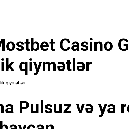
Mostbet Casino Gə
lik qiymətlər
lik qiymətləri
a Pulsuz və ya re
rbaycan