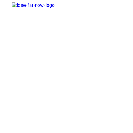
Skip
to
content