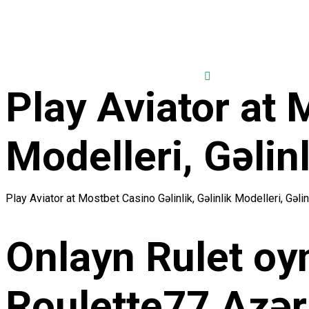
Play Aviator at 
Modelleri, Gəlin
Play Aviator at Mostbet Casino Gəlinlik, Gəlinlik Modelleri, Gəlin
Onlayn Rulet oyn
Roulette77 Azə