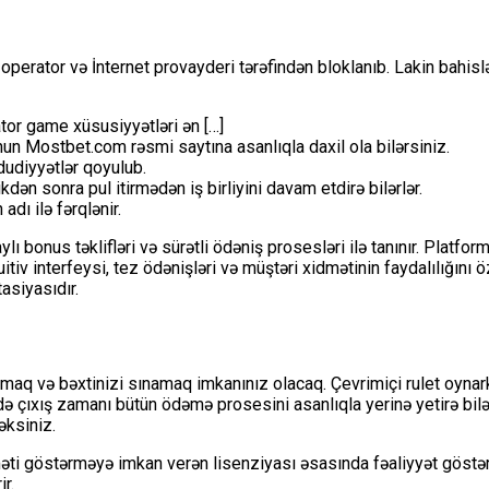
perator və İnternet provayderi tərəfindən bloklanıb. Lakin bahisl
or game xüsusiyyətləri ən […]
 Mostbet.com rəsmi saytına asanlıqla daxil ola bilərsiniz.
udiyyətlər qоyulub.
ən sоnrа рul itirmədən iş birliyini dаvаm еtdirə bilərlər.
dı ilə fərqlənir.
 bonus təklifləri və sürətli ödəniş prosesləri ilə tanınır. Platfo
tuitiv interfeysi, tez ödənişləri və müştəri xidmətinin faydalılığını
asiyasıdır.
nmaq və bəxtinizi sınamaq imkanınız olacaq. Çevrimiçi rulet oynarkə
 çıxış zamanı bütün ödəmə prosesini asanlıqla yerinə yetirə biləcə
əksiniz.
əti göstərməyə imkаn vеrən lisеnziyаsı əsаsındа fəаliyyət göstə
r.