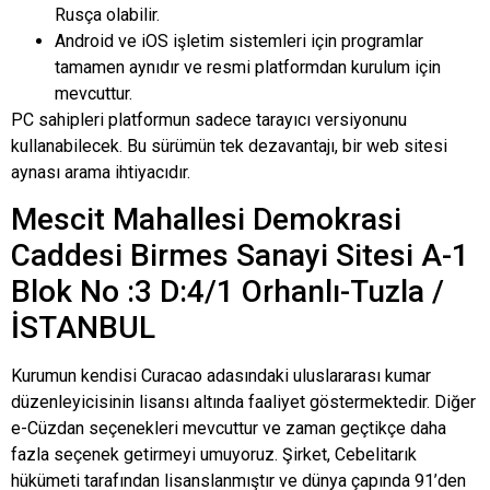
Rusça olabilir.
Android ve iOS işletim sistemleri için programlar
tamamen aynıdır ve resmi platformdan kurulum için
mevcuttur.
PC sahipleri platformun sadece tarayıcı versiyonunu
kullanabilecek. Bu sürümün tek dezavantajı, bir web sitesi
aynası arama ihtiyacıdır.
Mescit Mahallesi Demokrasi
Caddesi Birmes Sanayi Sitesi A-1
Blok No :3 D:4/1 Orhanlı-Tuzla /
İSTANBUL
Kurumun kendisi Curacao adasındaki uluslararası kumar
düzenleyicisinin lisansı altında faaliyet göstermektedir. Diğer
e-Cüzdan seçenekleri mevcuttur ve zaman geçtikçe daha
fazla seçenek getirmeyi umuyoruz. Şirket, Cebelitarık
hükümeti tarafından lisanslanmıştır ve dünya çapında 91’den