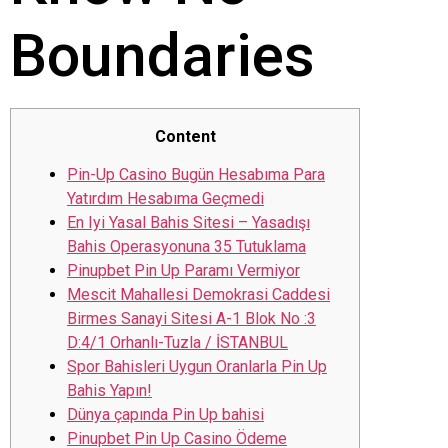
Boundaries
Content
Pin-Up Casino Bugün Hesabıma Para
Yatırdım Hesabıma Geçmedi
En Iyi Yasal Bahis Sitesi – Yasadışı
Bahis Operasyonuna 35 Tutuklama
Pinupbet Pin Up Paramı Vermiyor
Mescit Mahallesi Demokrasi Caddesi
Birmes Sanayi Sitesi A-1 Blok No :3
D:4/1 Orhanlı-Tuzla / İSTANBUL
Spor Bahisleri Uygun Oranlarla Pin Up
Bahis Yapın!
Dünya çapında Pin Up bahisi
Pinupbet Pin Up Casino Ödeme