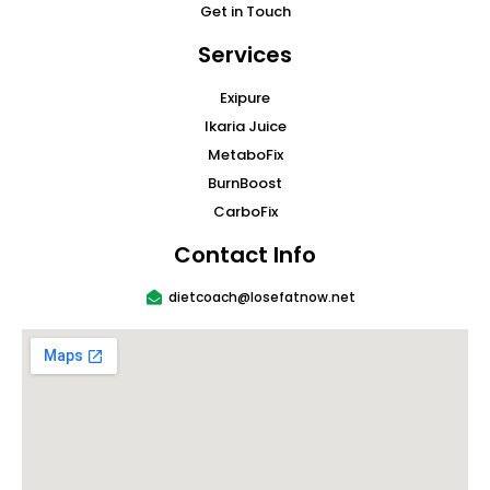
Get in Touch
Services
Exipure
Ikaria Juice
MetaboFix
BurnBoost
CarboFix
Contact Info
dietcoach@losefatnow.net