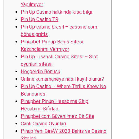
Yapılmıyor
Pin Up Casino hakkında kısa bilgi
Pin Up Casino TR
Pin Up casino brasil – cassino com
bônus grátis
Pinupbet Pin-up Bahis Sitesi
Kazançlarımı Vermiyor
Pin Up Lisanslı Casino Sitesi – Slot
oyunları sitesii
Hoşgeldin Bonusu
Online kumarhaneye nasıl kayıt olunur?
Pin Up Casino – Where Thrills Know No
Boundaries
Pinupbet Pinup Hesabıma Girip
Hesabımı Sıfırladı
Pinupbet.com Güvenilmez Bir Site
Canlı Casino Oyunları
Pinup Yeni GiriÅŸ 2023 Bahis ve Casino
Siteleri