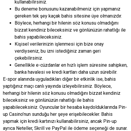
kullanabilirsiniz.
Bu deneme bonusunu kazanabilmeniz için yapmanız
gereken tek şey kaçak bahis sitesine üye olmanızdır.
Böylece, herhangi bir hilenin söz konusu olmadığını
bizzat kendiniz bileceksiniz ve gönlünüzün rahatlığı ile
bahis yapabileceksiniz.
Kişisel verilerinizin işlenmesi için bize onay
verdiyseniz, bu izni istediğiniz zaman geri
çekebilirsiniz.
Genellikle e-cüzdanlar en hızlı işlem süresine sahipken,
banka havalesi ve kredi kartları daha uzun sürebilir.
E-spor alanında uyguladıkları diğer bir etkinlik ise, bahis
yaptığınız maçı canlı yayında izleyebilirsiniz. Böylece,
herhangi bir hilenin söz konusu olmadığını bizzat kendiniz
bileceksiniz ve gönlünüzün rahatlığı ile bahis
yapabileceksiniz. Oyuncular bir hesaba kaydolduklarında Pin-
up Casino’nun sunduğu her şeye erişebilecekler. Bahis
yapmak için kredi kartınızı kullanabilirsiniz, ancak Pin-up
ayrıca Neteller, Skrill ve PayPal ile ödeme seçeneği de sunar.