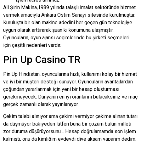
Ali Şirin Makina,1989 yılında talaşlı imalat sektöründe hizmet
vermek amacıyla Ankara Ostim Sanayi sitesinde kurulmuştur.
Kuruluşta bir olan makine adedini her geçen gün teknolojiye
uygun olarak arttırarak şuan ki konumuna ulaşmıştır.
Oyuncuların, oyun ajansı seçimlerinde bu şirketi seçmeleri
için çeşitli nedenleri vardır.
Pin Up Casino TR
Pin Up Hindistan, oyuncularına hızlı, kullanımı kolay bir hizmet
ve iyi bir müşteri desteği sunuyor. Oyuncuların avantajlardan
çoğundan yararlanmak için yeni bir hesap oluşturması
gerekmeyecek. Dünyanın en iyi oranlarını bulacaksınız ve maç
gerçek zamanlı olarak yayınlanıyor.
Çekim talebi alınıyor ama çekimi vermiyor çekime alınan tutarı
da düşmüyor bakiyeden lütfen buna bir çözüm bulun milleti
zor duruma düşürüyorsunu… Hesap doğrulamamda son işlem
kalmıştı, onu da kimliğim evdeydi diye akşam yaparım dedim.