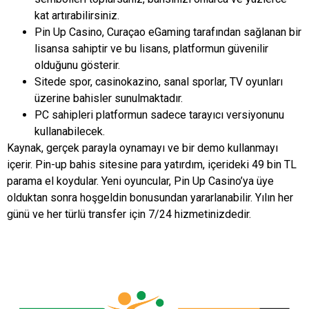
kat artırabilirsiniz.
Pin Up Casino, Curaçao eGaming tarafından sağlanan bir
lisansa sahiptir ve bu lisans, platformun güvenilir
olduğunu gösterir.
Sitede spor, casinokazino, sanal sporlar, TV oyunları
üzerine bahisler sunulmaktadır.
PC sahipleri platformun sadece tarayıcı versiyonunu
kullanabilecek.
Kaynak, gerçek parayla oynamayı ve bir demo kullanmayı
içerir. Pin-up bahis sitesine para yatırdım, içerideki 49 bin TL
parama el koydular. Yeni oyuncular, Pin Up Casino’ya üye
olduktan sonra hoşgeldin bonusundan yararlanabilir. Yılın her
günü ve her türlü transfer için 7/24 hizmetinizdedir.