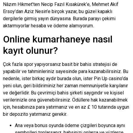
Nâzım Hikmet’ten Necip Fazıl Kısakürek’e, Mehmet Akif
Ersoy’dan Aziz Nesin’e birçok yazar, bu güzel kapaklı
dergilerle girmiş yayın dünyasına. Burada parayı çekimi
aktarmıyorlar hesaba ve ödeme alamıyorum.
Online kumarhaneye nasıl
kayıt olunur?
Çok fazla spor yapıyorsanız basit bir bahis stratejisi de
yapabilir ve tahminleriniz sayesinde para kazanabilirsiniz. Bu
nedenle, ister birkaç aydır burada olun, ister Pin Up casino’da
yeni olun, geri bildiriminiz her zaman memnuniyetle karşılanır
ve değerlidir. Bu çevrimiçi bahis şirketi saygındır ve kişisel
verilerinizle ona güvenebilirsiniz. Ödüllere hak kazanabilmek
için, hesabınıza para yatırmanız ve en az £ 10 tutarında uygun
bir depozito yatırmanız gerekir.
Ana veya bonus oyunda ödeme çizgileri boyunca aynı
sembolleri toplarsanız, bahsinizi onlarca ve yüzlerce