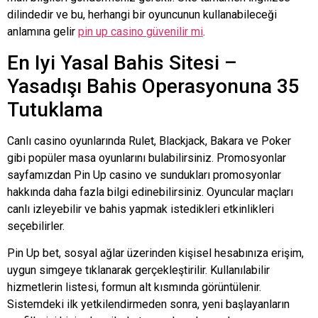
dilindedir ve bu, herhangi bir oyuncunun kullanabileceği
anlamına gelir
pin up casino güvenilir mi
.
En Iyi Yasal Bahis Sitesi –
Yasadışı Bahis Operasyonuna 35
Tutuklama
Canlı casino oyunlarında Rulet, Blackjack, Bakara ve Poker
gibi popüler masa oyunlarını bulabilirsiniz. Promosyonlar
sayfamızdan Pin Up casino ve sundukları promosyonlar
hakkında daha fazla bilgi edinebilirsiniz. Oyuncular maçları
canlı izleyebilir ve bahis yapmak istedikleri etkinlikleri
seçebilirler.
Pin Up bet, sosyal ağlar üzerinden kişisel hesabınıza erişim,
uygun simgeye tıklanarak gerçekleştirilir. Kullanılabilir
hizmetlerin listesi, formun alt kısmında görüntülenir.
Sistemdeki ilk yetkilendirmeden sonra, yeni başlayanların