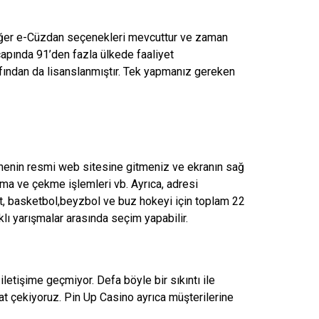
 Diğer e-Cüzdan seçenekleri mevcuttur ve zaman
çapında 91’den fazla ülkede faaliyet
ından da lisanslanmıştır. Tek yapmanız gereken
hanenin resmi web sitesine gitmeniz ve ekranın sağ
rma ve çekme işlemleri vb. Ayrıca, adresi
t, basketbol,beyzbol ve buz hokeyi için toplam 22
klı yarışmalar arasında seçim yapabilir.
letişime geçmiyor. Defa böyle bir sıkıntı ile
kat çekiyoruz. Pin Up Casino ayrıca müşterilerine