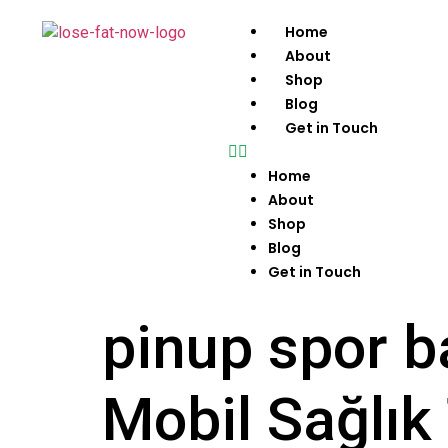
Home
About
Shop
Blog
Get in Touch
Home
About
Shop
Blog
Get in Touch
pinup spor b
Mobil Sağlık