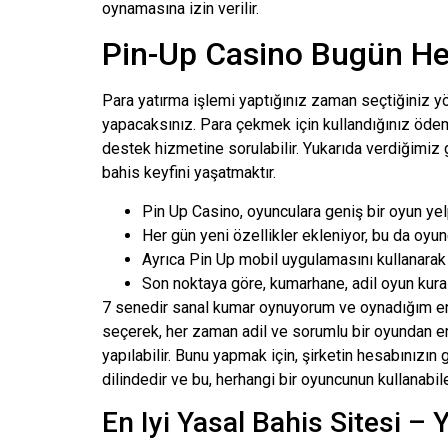
oynamasına izin verilir.
Pin-Up Casino Bugün H
Para yatırma işlemi yaptığınız zaman seçtiğiniz 
yapacaksınız. Para çekmek için kullandığınız öde
destek hizmetine sorulabilir. Yukarıda verdiğimiz g
bahis keyfini yaşatmaktır.
Pin Up Casino, oyunculara geniş bir oyun yel
Her gün yeni özellikler ekleniyor, bu da oyun
Ayrıca Pin Up mobil uygulamasını kullanarak pa
Son noktaya göre, kumarhane, adil oyun kural
7 senedir sanal kumar oynuyorum ve oynadığım en 
seçerek, her zaman adil ve sorumlu bir oyundan em
yapılabilir. Bunu yapmak için, şirketin hesabınızın 
dilindedir ve bu, herhangi bir oyuncunun kullanabi
En Iyi Yasal Bahis Sitesi 