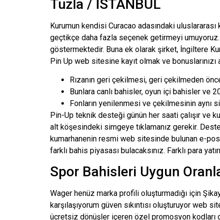
Tuzla / İSTANBUL
Kurumun kendisi Curacao adasındaki uluslararası 
geçtikçe daha fazla seçenek getirmeyi umuyoruz. Ş
göstermektedir. Buna ek olarak şirket, İngilter
Pin Up web sitesine kayıt olmak ve bonuslarınızı 
Rızanın geri çekilmesi, geri çekilmeden önce
Bunlara canlı bahisler, oyun içi bahisler ve 2
Fonların yenilenmesi ve çekilmesinin aynı sis
Pin-Up teknik desteği günün her saati çalışır ve k
alt köşesindeki simgeye tıklamanız gerekir. Destek
kumarhanenin resmi web sitesinde bulunan e-posta 
farklı bahis piyasası bulacaksınız. Farklı para yat
Spor Bahisleri Uygun Oranla
Wager henüz marka profili oluşturmadığı için Şikay
karşılaşıyorum güven sıkıntısı oluşturuyor web sit
ücretsiz dönüşler içeren özel promosyon kodları da