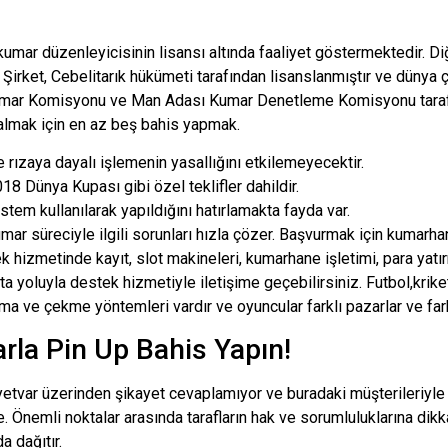
kumar düzenleyicisinin lisansı altında faaliyet göstermektedir.
irket, Cebelitarık hükümeti tarafından lisanslanmıştır ve dünya 
e Kumar Komisyonu ve Man Adası Kumar Denetleme Komisyonu taraf
almak için en az beş bahis yapmak.
 rızaya dayalı işlemenin yasallığını etkilemeyecektir.
018 Dünya Kupası gibi özel teklifler dahildir.
tem kullanılarak yapıldığını hatırlamakta fayda var.
umar süreciyle ilgili sorunları hızla çözer. Başvurmak için kumar
 hizmetinde kayıt, slot makineleri, kumarhane işletimi, para yatı
yoluyla destek hizmetiyle iletişime geçebilirsiniz. Futbol,krike
ırma ve çekme yöntemleri vardır ve oyuncular farklı pazarlar ve far
rla Pin Up Bahis Yapın!
etvar üzerinden şikayet cevaplamıyor ve buradaki müşterileriyle i
e. Önemli noktalar arasında tarafların hak ve sorumluluklarına dik
 dağıtır.