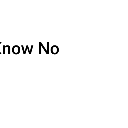
 Know No