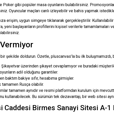
 ve Poker gibi popüler masa oyunlarını bulabilirsiniz. Promosyon
iz. Oyuncular maçları canlı izleyebilir ve bahis yapmak istedikleri
za erişim, uygun simgeye tıklanarak gerçekleştirilir. Kullanılabilir
a, yeni başlayanların profillerini kişisel verilerle tamamlamaları
abilirsiniz.
 Vermiyor
 bir şekilde doldurun. Özetle, pluscanvas’la bu ilk buluşmamızdı,
n Şikayetvar üzerinden şikayet cevaplamıyor ve buradaki müşterile
yunların adil olduğunu garantiler.
 baktım bakiye sıfır, hesabıma girmişler.
k tamamen Rusça olabilir.
ramlar tamamen aynıdır ve resmi platformdan kurulum için mevcutt
u kullanabilecek. Bu sürümün tek dezavantajı, bir web sitesi ayna
 Caddesi Birmes Sanayi Sitesi A-1 B