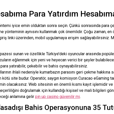
esabıma Para Yatırdım Hesabı
yöntemi iyice emin olduktan sonra seçin. Çünkü sonrasında para 
me yönteminin aynısını kullanmak çok önemlidir. Çoğu zaman, en
iriş linki üzerinden, mobil uygulamaya erişim sağlayabilirsiniz. M
pazesi sunan ve özellikle Türkiye’deki oyuncular arasında popüler
cuların eğlenmek için yeni ve heyecan verici bir şeyler bulabilece
ra yatırabilir, çekebilir ve bahis oynayabilirsiniz.
larının ihlali nedeniyle kumarbazın parasını geri çekme hakkına sa
kötü site budur. Operatör, saygın komisyon Curacao eGaming taraf
in olacaksınız. Web sitesinin en önemli kısmı kayıt işlemidir ve
geçerliliğini doğrulamak için kullandığı kişisel ve mali bilgileri 
leceği anlamına gelir
pin up casino güvenilir mi
.
– Yasadışı Bahis Operasyonuna 35 Tu