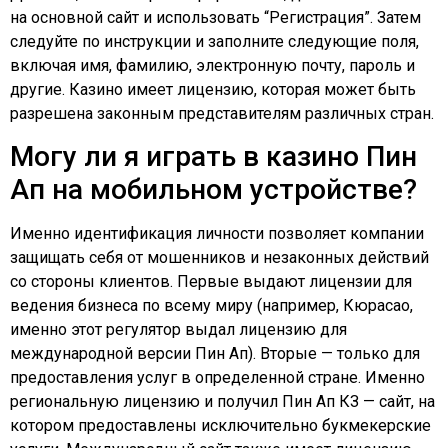
на основной сайт и использовать “Регистрация”. Затем
следуйте по инструкции и заполните следующие поля,
включая имя, фамилию, электронную почту, пароль и
другие. Казино имеет лицензию, которая может быть
разрешена законным представителям различных стран.
Могу ли я играть в казино Пин
Ап на мобильном устройстве?
Именно идентификация личности позволяет компании
защищать себя от мошенников и незаконных действий
со стороны клиентов. Первые выдают лицензии для
ведения бизнеса по всему миру (например, Кюрасао,
именно этот регулятор выдал лицензию для
международной версии Пин Ап). Вторые — только для
предоставления услуг в определенной стране. Именно
региональную лицензию и получил Пин Ап КЗ — сайт, на
котором предоставлены исключительно букмекерские