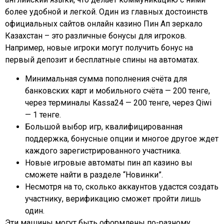
более удобной и легкой. Один из главных достоинств
официальных сайтов онлайн казино Пин Ап зеркало
Казахстан – это различные бонусы для игроков.
Например, новые игроки могут получить бонус на
первый депозит и бесплатные спины на автоматах.
Минимальная сумма пополнения счёта для
банковских карт и мобильного счёта — 200 тенге,
через терминалы Kassa24 — 200 тенге, через Qiwi
— 1 тенге.
Большой выбор игр, квалифицированная
поддержка, бонусные опции и многое другое ждет
каждого зарегистрированного участника.
Новые игровые автоматы пин ап казино вы
сможете найти в разделе “Новинки”.
Несмотря на то, сколько аккаунтов удастся создать
участнику, верификацию сможет пройти лишь
один.
Эти машины могут быть оформлены по-разному,