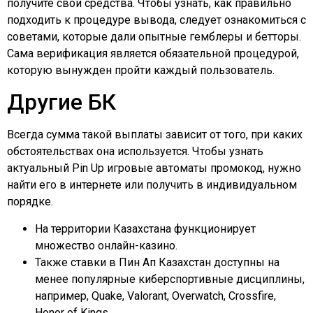
получите свои средства. Чтобы узнать, как правильно
подходить к процедуре вывода, следует ознакомиться с
советами, которые дали опытные гемблеры и бетторы.
Сама верификация является обязательной процедурой,
которую вынужден пройти каждый пользователь.
Другие БК
Всегда сумма такой выплаты зависит от того, при каких
обстоятельствах она используется. Чтобы узнать
актуальный Pin Up игровые автоматы промокод, нужно
найти его в интернете или получить в индивидуальном
порядке.
На территории Казахстана функционирует
множество онлайн-казино.
Также ставки в Пин Ап Казахстан доступны на
менее популярные киберспортивные дисциплины,
например, Quake, Valorant, Overwatch, Crossfire,
Honor of Kings.