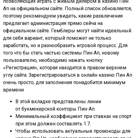
позволяющих играть с живым дилером в казино Пин
Ап на официальном сайте. Полный список обновляется,
поэтому рекомендуем увидеть, какие развлечения
предлагает администрация прямо сейча на
официальном сайте. Гемблеры могут найти идеальный
для себя вариант, который поможет не только
заработать, но и разнообразить игровой процесс. Для
того что бы стать частью системы Пин Ап, новому
пользователю, необходимо нажать кнопку
«Регистрация», которая находится в правом верхнем
углу сайта. Зарегистрироваться в онлайн казино Пин Ап
очень просто, для заполнения понадобится минимум
времени.
В этой вкладке представлены линии
от букмекерской конторы Пин-Ап.
Минимальный коэффициент при ставках на спорт
при этом должен составлять 1.7.
Чтобы использовать актуальные промокоды для