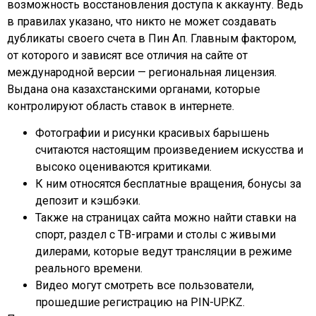
возможность восстановления доступа к аккаунту. Ведь
в правилах указано, что никто не может создавать
дубликаты своего счета в Пин Ап. Главным фактором,
от которого и зависят все отличия на сайте от
международной версии — региональная лицензия.
Выдана она казахстанскими органами, которые
контролируют область ставок в интернете.
Фотографии и рисунки красивых барышень
считаются настоящим произведением искусства и
высоко оцениваются критиками.
К ним относятся бесплатные вращения, бонусы за
депозит и кэшбэки.
Также на страницах сайта можно найти ставки на
спорт, раздел с ТВ-играми и столы с живыми
дилерами, которые ведут трансляции в режиме
реального времени.
Видео могут смотреть все пользователи,
прошедшие регистрацию на PIN-UP.KZ.