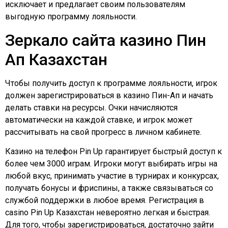
исключает и предлагает своим пользователям
выгодную программу лояльности.
Зеркало сайта казино Пин
Ап Казахстан
Чтобы получить доступ к программе лояльности, игрок
должен зарегистрироваться в казино Пин-Ап и начать
делать ставки на ресурсы. Очки начисляются
автоматически на каждой ставке, и игрок может
рассчитывать на свой прогресс в личном кабинете.
Казино на телефон Pin Up гарантирует быстрый доступ к
более чем 3000 играм. Игроки могут выбирать игры на
любой вкус, принимать участие в турнирах и конкурсах,
получать бонусы и фриспины, а также связываться со
службой поддержки в любое время. Регистрация в
casino Pin Up Казахстан невероятно легкая и быстрая.
Для того, чтобы зарегистрироваться, достаточно зайти