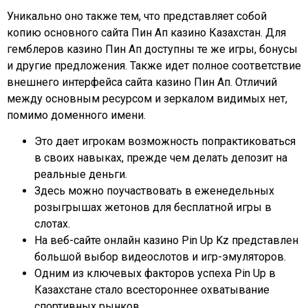
Уникально оно также тем, что представляет собой
копию основного сайта Пин Ап казино Казахстан. Для
гемблеров казино Пин Ап доступны те же игры, бонусы
и другие предложения. Также идет полное соответствие
внешнего интерфейса сайта казино Пин Ап. Отличий
между основным ресурсом и зеркалом видимых нет,
помимо доменного имени.
Это дает игрокам возможность попрактиковаться
в своих навыках, прежде чем делать депозит на
реальные деньги.
Здесь можно поучаствовать в еженедельных
розыгрышах жетонов для бесплатной игры в
слотах.
На веб-сайте онлайн казино Pin Up Kz представлен
большой выбор видеослотов и игр-эмуляторов.
Одним из ключевых факторов успеха Pin Up в
Казахстане стало всестороннее охватывание
спортивных рынков.