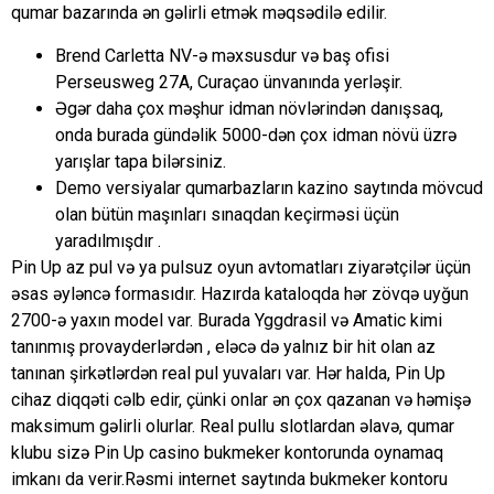
qumar bazarında ən gəlirli etmək məqsədilə edilir.
Brend Carletta NV-ə məxsusdur və baş ofisi
Perseusweg 27A, Curaçao ünvanında yerləşir.
Əgər daha çox məşhur idman növlərindən danışsaq,
onda burada gündəlik 5000-dən çox idman növü üzrə
yarışlar tapa bilərsiniz.
Demo versiyalar qumarbazların kazino saytında mövcud
olan bütün maşınları sınaqdan keçirməsi üçün
yaradılmışdır .
Pin Up az pul və ya pulsuz oyun avtomatları ziyarətçilər üçün
əsas əyləncə formasıdır. Hazırda kataloqda hər zövqə uyğun
2700-ə yaxın model var. Burada Yggdrasil və Amatic kimi
tanınmış provayderlərdən , eləcə də yalnız bir hit olan az
tanınan şirkətlərdən real pul yuvaları var. Hər halda, Pin Up
cihaz diqqəti cəlb edir, çünki onlar ən çox qazanan və həmişə
maksimum gəlirli olurlar. Real pullu slotlardan əlavə, qumar
klubu sizə Pin Up casino bukmeker kontorunda oynamaq
imkanı da verir.Rəsmi internet saytında bukmeker kontoru