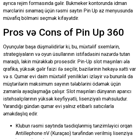
ayrıca rejim formasında gəlir. Bukmeker kontorunda idman
mərclərini sınamaq üçün rəsmi saytın Pin Up az menyusunda
müvafiq bölməni seçmək kifayətdir.
Pros və Cons of Pin Up 360
Oyunçular başa düşməlidirlər ki, bu, müxtəlif sxemlərin,
strategiyaların və oyun üsullarının istifadəsini nəzərdə tutan
maraqlı, lakin mürəkkəb prosesdir. Pin-Up slot maşınları əla
qrafika, yüksək gəlir faizi ilə seçilir, bəzilərinin hekayə xətti var
və s. Qumar evi daim müxtəlif yenilikləri izləyir və bununla da
müştərilərin maksimum sayının tələblərini ödəmək üçün
zamanla ayaqlaşmağa çalışır. Slot maşınları dünyanın aparıcı
istehsalçılarının yüksək keyfiyyətli, lisenziyalı məhsuludur.
Yarandığı gündən qumar evi yalnız etibarlı satıcılarla
əməkdaşlıq edir.
Klubun rəsmi saytında təsdiqlənmiş tənzimləyici orqan
Antillephone nV (Kuraçao) tərəfindən verilmiş lisenziya