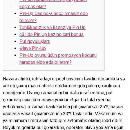
keçmək olar?
Pin-Up Casino-a necə əmanət edə
bilərəm?
Təhlükəsizlik və lisenziya Pin Up
cü ildə Pin Up kazino cari bonus
Pul qoyuluşları:
Əlavə Pin-Up
Pin-Up oyunu üçün promosyon kodunu
haradan əldə edə bilərəm?
Nəzərə alın ki, istifadəçi e-poçt ünvanını təsdiq etmədikdə və
anketi şəxsi məlumatlarla doldurmadıqda pulun çıxarılması
qadağandır. Oyunçu əmanətini bir dəfə israf edibsə, pul
çıxarmaq üçün komissiya yoxdur. Əgər bu tələb yerinə
yetirilmirsə, o zaman bank kartına pul çıxararkən 25%, başqa
üsullarla vəsait çıxararkən isə 20% təşkil edir. Maksimum və
ya minimum limiti aşan tətbiqlər avtomatik olaraq rədd edilir.
Böyük miqdarda pul çıxararkən, operator əlavə yoxlama üçün