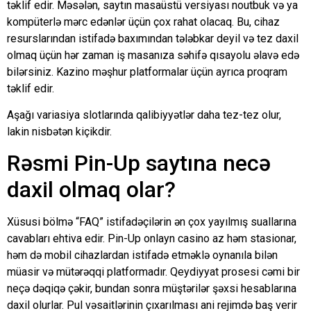
təklif edir. Məsələn, saytın masaüstü versiyası noutbuk və ya
kompüterlə mərc edənlər üçün çox rahat olacaq. Bu, cihaz
resurslarından istifadə baxımından tələbkar deyil və tez daxil
olmaq üçün hər zaman iş masanıza səhifə qısayolu əlavə edə
bilərsiniz. Kazino məşhur platformalar üçün ayrıca proqram
təklif edir.
Aşağı variasiya slotlarında qalibiyyətlər daha tez-tez olur,
lakin nisbətən kiçikdir.
Rəsmi Pin-Up saytına necə
daxil olmaq olar?
Xüsusi bölmə “FAQ” istifadəçilərin ən çox yayılmış suallarına
cavabları ehtiva edir. Pin-Up onlayn casino az həm stasionar,
həm də mobil cihazlardan istifadə etməklə oynanıla bilən
müasir və mütərəqqi platformadır. Qeydiyyat prosesi cəmi bir
neçə dəqiqə çəkir, bundan sonra müştərilər şəxsi hesablarına
daxil olurlar. Pul vəsaitlərinin çıxarılması ani rejimdə baş verir