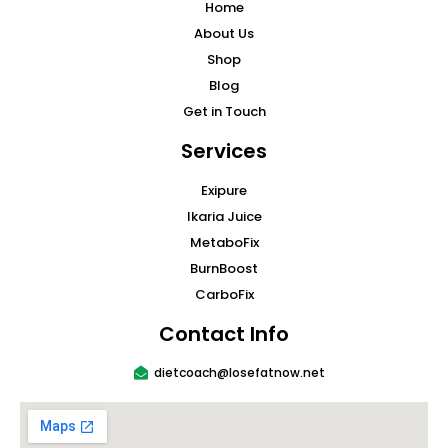
Home
About Us
Shop
Blog
Get in Touch
Services
Exipure
Ikaria Juice
MetaboFix
BurnBoost
CarboFix
Contact Info
dietcoach@losefatnow.net