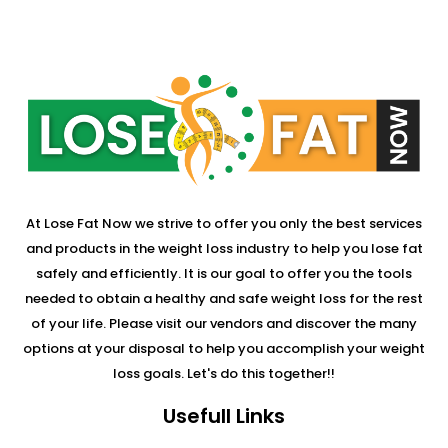
At Lose Fat Now we strive to offer you only the best services
and products in the weight loss industry to help you lose fat
safely and efficiently. It is our goal to offer you the tools
needed to obtain a healthy and safe weight loss for the rest
of your life. Please visit our vendors and discover the many
options at your disposal to help you accomplish your weight
loss goals. Let's do this together!!
Usefull Links