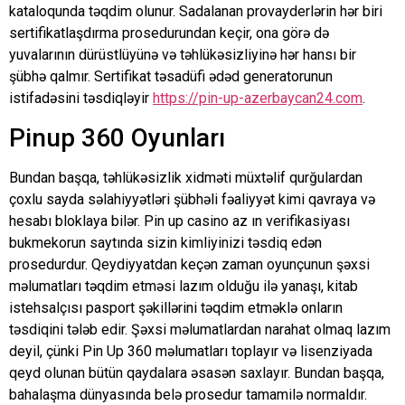
kataloqunda təqdim olunur. Sadalanan provayderlərin hər biri
sertifikatlaşdırma prosedurundan keçir, ona görə də
yuvalarının dürüstlüyünə və təhlükəsizliyinə hər hansı bir
şübhə qalmır. Sertifikat təsadüfi ədəd generatorunun
istifadəsini təsdiqləyir
https://pin-up-azerbaycan24.com
.
Pinup 360 Oyunları
Bundan başqa, təhlükəsizlik xidməti müxtəlif qurğulardan
çoxlu sayda səlahiyyətləri şübhəli fəaliyyət kimi qavraya və
hesabı bloklaya bilər. Pin up casino az ın verifikasiyası
bukmekorun saytında sizin kimliyinizi təsdiq edən
prosedurdur. Qeydiyyatdan keçən zaman oyunçunun şəxsi
məlumatları təqdim etməsi lazım olduğu ilə yanaşı, kitab
istehsalçısı pasport şəkillərini təqdim etməklə onların
təsdiqini tələb edir. Şəxsi məlumatlardan narahat olmaq lazım
deyil, çünki Pin Up 360 məlumatları toplayır və lisenziyada
qeyd olunan bütün qaydalara əsasən saxlayır. Bundan başqa,
bahalaşma dünyasında belə prosedur tamamilə normaldır.