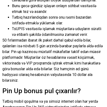
cavablara görə aldıqları böyük uduşlardan danışırlar.
Bunu gecə-gündüz işləyən onlayn söhbət vasitəsilə
etmək tez və asandır.
Tətbiq hazırlandıqdan sonra onu rəsmi bazardan
istifadə etməklə yükləmək olar.
TsUPIS vasitəsilə işləmək müştərilərə uduşların sürətli
və etibarlı şəkildə ödənilməsinə zəmanət verir.
50 fırlanmadan ibarət ilk paket dərhal qəbul edilə bilər,
qalanları isə növbəti 5 gün ərzində bərabər paylarla əldə edilə
bilər. Pin up kazinosu müxtəlif mükafatlar təklif edən müasir
platformadır. Müştərilər öz hesablarına vəsait köçürmək,
viktorinada və VIP proqramda iştirak etmək kimi hərəkətlərə
görə bonuslar əldə edə bilərlər. Siz həmçinin ad günü
hədiyyəsi olaraq hesabınızın valyutasında 10 dollar ala
bilərsiniz.
Pin Up bonus pul çıxarılır?
Tətbiq mobil qoşulma və ya simsiz internet olan hər yerdə