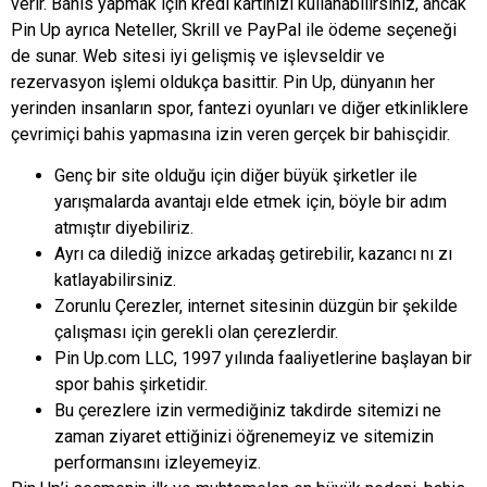
verir. Bahis yapmak için kredi kartınızı kullanabilirsiniz, ancak
Pin Up ayrıca Neteller, Skrill ve PayPal ile ödeme seçeneği
de sunar. Web sitesi iyi gelişmiş ve işlevseldir ve
rezervasyon işlemi oldukça basittir. Pin Up, dünyanın her
yerinden insanların spor, fantezi oyunları ve diğer etkinliklere
çevrimiçi bahis yapmasına izin veren gerçek bir bahisçidir.
Genç bir site olduğu için diğer büyük şirketler ile
yarışmalarda avantajı elde etmek için, böyle bir adım
atmıştır diyebiliriz.
Ayrı ca dilediğ inizce arkadaş getirebilir, kazancı nı zı
katlayabilirsiniz.
Zorunlu Çerezler, internet sitesinin düzgün bir şekilde
çalışması için gerekli olan çerezlerdir.
Pin Up.com LLC, 1997 yılında faaliyetlerine başlayan bir
spor bahis şirketidir.
Bu çerezlere izin vermediğiniz takdirde sitemizi ne
zaman ziyaret ettiğinizi öğrenemeyiz ve sitemizin
performansını izleyemeyiz.