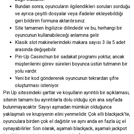
Bundan sonra, oyuncuların ilgilendikleri soruları sorduğu
ve ayrıca çeşitli dosyalar veya ifadeler ekleyebildiği
geri bildirim formuna aktarılırsınız.
Site tamamen İngilizce dilindedir ve bu, herhangi bir
oyuncunun kullanabileceği anlamına gelir.
Klasik slot makinelerindeki makara sayısı 3 ila 5 adet
arasında değişebilir.
Pin-Up Casino’nun bir sadakat programı yoktur, ancak
müşterilerini görev süreleri boyunca üstün tutmanın bir
yolu vardır.
Yeni bir kod göndererek oyuncunun tekrardan şifre
oluşturması isteniyor.
Pin Up sitesindeki şartlar ve koşulların ayrıntılı bir açıklaması,
sitenin tamamı bu ayrıntılarla dolu olduğu için ana sayfada
bulunmayacaktır. Sayıyı aşmadan mümkün olduğunca
yaklaşmalı ve krupiyenin elini yenmelidir. Çok elli blackjack’te,
oyunculara birden çok el dağıtılır ve aynı anda en fazla üç el
oynayabilirler. Son olarak, aşamalı blackjack, aşamalı jackpot