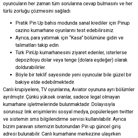
oyuncuların her zaman tüm sorularına cevap bulmasını ve her
türlü zorluğu çözmesini sağladı.
Pratik Pin Up bahis modunda sanal krediler için Pinup
cazino kumarhane oyunlarını test edebilirsiniz.
Ayrıca, para yatırmak için “Kasa” bölümüne gidin ve
talimatları takip edin.
Türk PinUp kumarhanesini ziyaret edenler, isterlerse
depozitoyu dolar veya tenge (dolara eşdeğer) olarak
doldurabilirler.
Böyle bir teklif sayesinde yeni oyuncular bile güzel bir
bakiye elde edebilmektedir.
Canlı krupiyelere, TV oyunlarına, Aviator oyununa ayrı bölümler
ayrılmıştır. Çünkü yüksek oranlar, sadece legal olmayan
kumarhane işletmelerinde bulunmaktadır. Dolayısıyla
sorunsuz link erişimlerini sosyal medya, popülerleşen twitter
ve sistemin sms bilgilendirme servisi kullanılabilir. Ayrıca
bizim paravan sitemizin butonundan Pin up güncel giriş
adresi bulunabilir. Canlı kumarhane merkezine ulaşırken