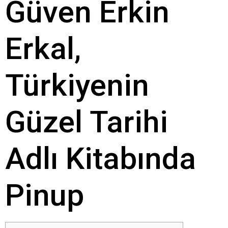
Güven Erkin
Erkal,
Türkiyenin
Güzel Tarihi
Adlı Kitabında
Pinup