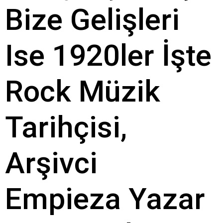
Bize Gelişleri
Ise 1920ler İşte
Rock Müzik
Tarihçisi,
Arşivci
Empieza Yazar