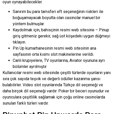
oyun oynayabilecekler.
Sanırım bu para tarnsferi eft seçeneğinin riskleri ile
boğuşamayacak boyutta olan casinolar manuel bir
yöntem bulmuşlar.
Kaydolmak için, bahisçinin resmi web sitesine – Pinup
giriş gitmeniz gerekir, sağ üst köşedeki uygun düğmeyi
tıklayın.
Pin Up kumarhanesinin resmi web sitesinin ana
sayfasının orta kısmı slot makinelerine verildi.
Canlı krupiyelere, TV oyunlarına, Aviator oyununa ayrı
bölümler ayrılmıştır.
Kullanıcılar resmi web sitesinde çeşitli türlerde oyunların yanı
sıra çok sayıda teşvik ve değerli ödüller kazanma şansı
bulabilirler. Video slot oyunlarında Türkçe dil seçeneği ve
daha birçok dil seçeneği vardır. Poker bir beceri oyunudur ve
oyunculara çeşitlilik sağlamak için çoğu online casinolarda
sunulan farklı türleri vardır.