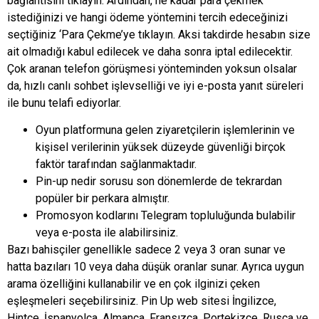
bağlantısını tıklayın. Ardından, ne kadar para çekmek
istediğinizi ve hangi ödeme yöntemini tercih edeceğinizi
seçtiğiniz ‘Para Çekme’ye tıklayın. Aksi takdirde hesabın size
ait olmadığı kabul edilecek ve daha sonra iptal edilecektir.
Çok aranan telefon görüşmesi yönteminden yoksun olsalar
da, hızlı canlı sohbet işlevselliği ve iyi e-posta yanıt süreleri
ile bunu telafi ediyorlar.
Oyun platformuna gelen ziyaretçilerin işlemlerinin ve
kişisel verilerinin yüksek düzeyde güvenliği birçok
faktör tarafından sağlanmaktadır.
Pin-up nedir sorusu son dönemlerde de tekrardan
popüler bir perkara almıştır.
Promosyon kodlarını Telegram topluluğunda bulabilir
veya e-posta ile alabilirsiniz.
Bazı bahisçiler genellikle sadece 2 veya 3 oran sunar ve
hatta bazıları 10 veya daha düşük oranlar sunar. Ayrıca uygun
arama özelliğini kullanabilir ve en çok ilginizi çeken
eşleşmeleri seçebilirsiniz. Pin Up web sitesi İngilizce,
Hintçe, İspanyolca, Almanca, Fransızca, Portekizce, Rusça ve