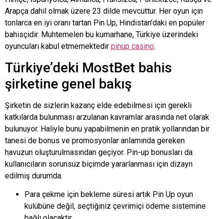
Arapça dahil olmak üzere 23 dilde mevcuttur. Her oyun için
tonlarca en iyi oranı tartan Pin Up, Hindistan’daki en popüler
bahisçidir. Muhtemelen bu kumarhane, Türkiye üzerindeki
oyuncuları kabul etmemektedir
pinup casino
.
Türkiye’deki MostBet bahis
şirketine genel bakış
Şirketin de sizlerin kazanç elde edebilmesi için gerekli
katkılarda bulunması arzulanan kavramlar arasında net olarak
bulunuyor. Haliyle bunu yapabilmenin en pratik yollarından bir
tanesi de bonus ve promosyonlar anlamında gereken
havuzun oluşturulmasından geçiyor. Pin-up bonusları da
kullanıcıların sorunsuz biçimde yararlanması için dizayn
edilmiş durumda.
Para çekme için bekleme süresi artık Pin Up oyun
kulübüne değil, seçtiğiniz çevrimiçi ödeme sistemine
bağlı olacaktır.