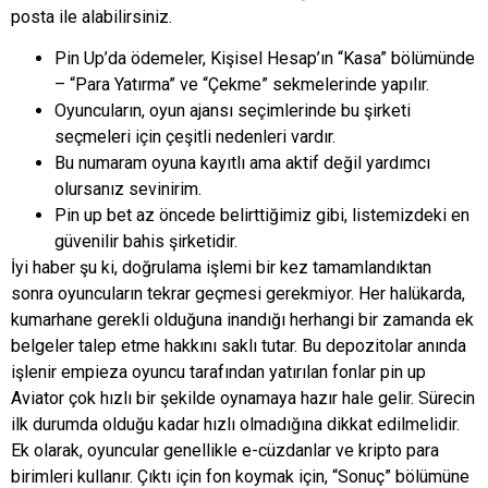
posta ile alabilirsiniz.
Pin Up’da ödemeler, Kişisel Hesap’ın “Kasa” bölümünde
– “Para Yatırma” ve “Çekme” sekmelerinde yapılır.
Oyuncuların, oyun ajansı seçimlerinde bu şirketi
seçmeleri için çeşitli nedenleri vardır.
Bu numaram oyuna kayıtlı ama aktif değil yardımcı
olursanız sevinirim.
Pin up bet az öncede belirttiğimiz gibi, listemizdeki en
güvenilir bahis şirketidir.
İyi haber şu ki, doğrulama işlemi bir kez tamamlandıktan
sonra oyuncuların tekrar geçmesi gerekmiyor. Her halükarda,
kumarhane gerekli olduğuna inandığı herhangi bir zamanda ek
belgeler talep etme hakkını saklı tutar. Bu depozitolar anında
işlenir empieza oyuncu tarafından yatırılan fonlar pin up
Aviator çok hızlı bir şekilde oynamaya hazır hale gelir. Sürecin
ilk durumda olduğu kadar hızlı olmadığına dikkat edilmelidir.
Ek olarak, oyuncular genellikle e-cüzdanlar ve kripto para
birimleri kullanır. Çıktı için fon koymak için, “Sonuç” bölümüne