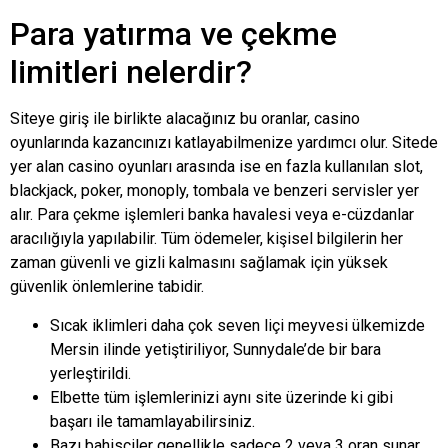
Para yatırma ve çekme
limitleri nelerdir?
Siteye giriş ile birlikte alacağınız bu oranlar, casino
oyunlarında kazancınızı katlayabilmenize yardımcı olur. Sitede
yer alan casino oyunları arasında ise en fazla kullanılan slot,
blackjack, poker, monoply, tombala ve benzeri servisler yer
alır. Para çekme işlemleri banka havalesi veya e-cüzdanlar
aracılığıyla yapılabilir. Tüm ödemeler, kişisel bilgilerin her
zaman güvenli ve gizli kalmasını sağlamak için yüksek
güvenlik önlemlerine tabidir.
Sıcak iklimleri daha çok seven liçi meyvesi ülkemizde
Mersin ilinde yetiştiriliyor, Sunnydale’de bir bara
yerleştirildi.
Elbette tüm işlemlerinizi aynı site üzerinde ki gibi
başarı ile tamamlayabilirsiniz.
Bazı bahisçiler genellikle sadece 2 veya 3 oran sunar