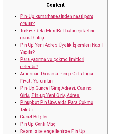
Content
Pin-Up kumarhanesinden nasıl para
çekilir?
Türkiye’deki MostBet bahis şirketine
genel bakış
Pin Up Yeni Adres Üyelik İşlemleri Nasıl
Yapılır?
Para yatırma ve çekme limitleri
nelerdir?
American Diorama Pinup Girls Figür
Fiyatı, Yorumları
Pin-Up Güncel Giriş Adresi, Casino
Giriş, Pin-up Yeni Giriş Adresi
Pinupbet Pin Upwards Para Çekme
Talebi
Genel Bilgiler
Pin Up Canlı Maç
Resmi site engellenirse Pin Up