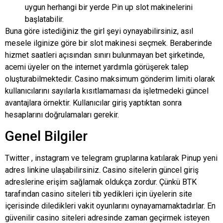
uygun herhangi bir yerde Pin up slot makinelerini
başlatabilir.
Buna göre istediğiniz the girl şeyi oynayabilirsiniz, asıl
mesele ilginize göre bir slot makinesi seçmek. Beraberinde
hizmet saatleri açısından sınırı bulunmayan bet şirketinde,
acemi üyeler on the internet yardımla görüşerek talep
oluşturabilmektedir. Casino maksimum gönderim limiti olarak
kullanıcılarını sayılarla kısıtlamaması da işletmedeki güncel
avantajlara örnektir. Kullanıcılar giriş yaptıktan sonra
hesaplarını doğrulamaları gerekir.
Genel Bilgiler
Twitter , instagram ve telegram gruplarına katılarak Pinup yeni
adres linkine ulaşabilirsiniz. Casino sitelerin güncel giriş
adreslerine erişim sağlamak oldukça zordur. Çünkü BTK
tarafından casino siteleri tib yedikleri için üyelerin site
içerisinde diledikleri vakit oyunlarını oynayamamaktadırlar. En
güvenilir casino siteleri adresinde zaman geçirmek isteyen