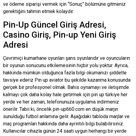
ve ödeme siparişi vermek için “Sonuç” bölümüne gitmeniz
gerektiğini tahmin etmek kolaydır.
Pin-Up Güncel Giriş Adresi,
Casino Giriş, Pin-up Yeni Giriş
Adresi
Çevrimiçi kumarhane oyunları şans oyunlarıdır ve oyuncuların
bir oyunun sonucunu etkilemesinin hiçbir yolu yoktur. Ayrıca,
hakkında mümkün olduğunca fazla bilgi okumanızı şiddetle
tavsiye ederiz Pin up aviator bu şekilde kazanma konusunda
gerçek bir profesyonel olmak. Bahis oynamayı ve iletişimde
kalmayı çok daha kolay hale getirmek için pin up türkiye her
yerde ve her zaman, telefonunuza uygulama indirmeniz
önerilir. Tabii ki, öncelik pin-up660.com en düşük marjın
sunulduğu futbol anlamına gelir. Aşağıdaki tabloda marjlar ve
maç programları hakkında daha ayrıntılı bilgi bulabilirsiniz.
Kullanıcılar cihazla günün 24 saati uygun herhangi bir yerde