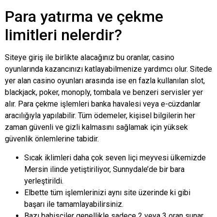
Para yatırma ve çekme
limitleri nelerdir?
Siteye giriş ile birlikte alacağınız bu oranlar, casino
oyunlarında kazancınızı katlayabilmenize yardımcı olur. Sitede
yer alan casino oyunları arasında ise en fazla kullanılan slot,
blackjack, poker, monoply, tombala ve benzeri servisler yer
alır. Para çekme işlemleri banka havalesi veya e-cüzdanlar
aracılığıyla yapılabilir. Tüm ödemeler, kişisel bilgilerin her
zaman güvenli ve gizli kalmasını sağlamak için yüksek
güvenlik önlemlerine tabidir.
Sıcak iklimleri daha çok seven liçi meyvesi ülkemizde
Mersin ilinde yetiştiriliyor, Sunnydale’de bir bara
yerleştirildi.
Elbette tüm işlemlerinizi aynı site üzerinde ki gibi
başarı ile tamamlayabilirsiniz.
Bazı bahisçiler genellikle sadece 2 veya 3 oran sunar