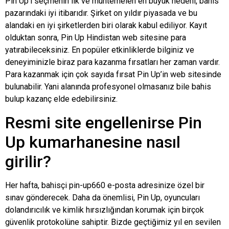
Pin Up’i seçmenin ilk ve muhtemelen en büyük nedeni, bahis
pazarındaki iyi itibarıdır. Şirket on yıldır piyasada ve bu
alandaki en iyi şirketlerden biri olarak kabul ediliyor. Kayıt
olduktan sonra, Pin Up Hindistan web sitesine para
yatırabileceksiniz. En popüler etkinliklerde bilginiz ve
deneyiminizle biraz para kazanma fırsatları her zaman vardır.
Para kazanmak için çok sayıda fırsat Pin Up’in web sitesinde
bulunabilir. Yani alanında profesyonel olmasanız bile bahis
bulup kazanç elde edebilirsiniz.
Resmi site engellenirse Pin
Up kumarhanesine nasıl
girilir?
Her hafta, bahisçi pin-up660 e-posta adresinize özel bir
sınav gönderecek. Daha da önemlisi, Pin Up, oyuncuları
dolandırıcılık ve kimlik hırsızlığından korumak için birçok
güvenlik protokolüne sahiptir. Bizde geçtiğimiz yıl en sevilen