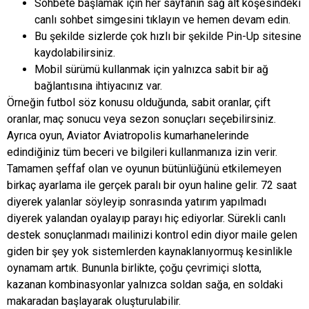
Sohbete başlamak için her sayfanın sağ alt köşesindeki
canlı sohbet simgesini tıklayın ve hemen devam edin.
Bu şekilde sizlerde çok hızlı bir şekilde Pin-Up sitesine
kaydolabilirsiniz.
Mobil sürümü kullanmak için yalnızca sabit bir ağ
bağlantısına ihtiyacınız var.
Örneğin futbol söz konusu olduğunda, sabit oranlar, çift
oranlar, maç sonucu veya sezon sonuçları seçebilirsiniz.
Ayrıca oyun, Aviator Aviatropolis kumarhanelerinde
edindiğiniz tüm beceri ve bilgileri kullanmanıza izin verir.
Tamamen şeffaf olan ve oyunun bütünlüğünü etkilemeyen
birkaç ayarlama ile gerçek paralı bir oyun haline gelir. 72 saat
diyerek yalanlar söyleyip sonrasında yatırım yapılmadı
diyerek yalandan oyalayıp parayı hiç ediyorlar. Sürekli canlı
destek sonuçlanmadı mailinizi kontrol edin diyor maile gelen
giden bir şey yok sistemlerden kaynaklanıyormuş kesinlikle
oynamam artık. Bununla birlikte, çoğu çevrimiçi slotta,
kazanan kombinasyonlar yalnızca soldan sağa, en soldaki
makaradan başlayarak oluşturulabilir.