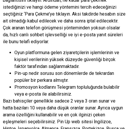
bağlantısını tıklayın. Ardından, ne kadar para çekmek
istediğinizi ve hangi ödeme yöntemini tercih edeceğinizi
seçtiğiniz ‘Para Çekme’ye tıklayın. Aksi takdirde hesabın size
ait olmadığı kabul edilecek ve daha sonra iptal edilecektir.
Çok aranan telefon görüşmesi yönteminden yoksun olsalar
da, hızlı canlı sohbet işlevselliği ve iyi e-posta yanıt süreleri
ile bunu telafi ediyorlar.
Oyun platformuna gelen ziyaretçilerin işlemlerinin ve
kişisel verilerinin yüksek düzeyde güvenliği birçok
faktör tarafından sağlanmaktadır.
Pin-up nedir sorusu son dönemlerde de tekrardan
popüler bir perkara almıştır.
Promosyon kodlarını Telegram topluluğunda bulabilir
veya e-posta ile alabilirsiniz.
Bazı bahisçiler genellikle sadece 2 veya 3 oran sunar ve
hatta bazıları 10 veya daha düşük oranlar sunar. Ayrıca uygun
arama özelliğini kullanabilir ve en çok ilginizi çeken
eşleşmeleri seçebilirsiniz. Pin Up web sitesi İngilizce,
Hintçe, İspanyolca, Almanca, Fransızca, Portekizce, Rusça ve