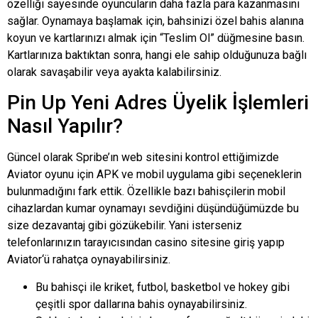
özelliği sayesinde oyuncuların daha fazla para kazanmasını
sağlar. Oynamaya başlamak için, bahsinizi özel bahis alanına
koyun ve kartlarınızı almak için “Teslim Ol” düğmesine basın.
Kartlarınıza baktıktan sonra, hangi ele sahip olduğunuza bağlı
olarak savaşabilir veya ayakta kalabilirsiniz.
Pin Up Yeni Adres Üyelik İşlemleri
Nasıl Yapılır?
Güncel olarak Spribe’ın web sitesini kontrol ettiğimizde
Aviator oyunu için APK ve mobil uygulama gibi seçeneklerin
bulunmadığını fark ettik. Özellikle bazı bahisçilerin mobil
cihazlardan kumar oynamayı sevdiğini düşündüğümüzde bu
size dezavantaj gibi gözükebilir. Yani isterseniz
telefonlarınızın tarayıcısından casino sitesine giriş yapıp
Aviator‘ü rahatça oynayabilirsiniz.
Bu bahisçi ile kriket, futbol, ​​basketbol ve hokey gibi
çeşitli spor dallarına bahis oynayabilirsiniz.