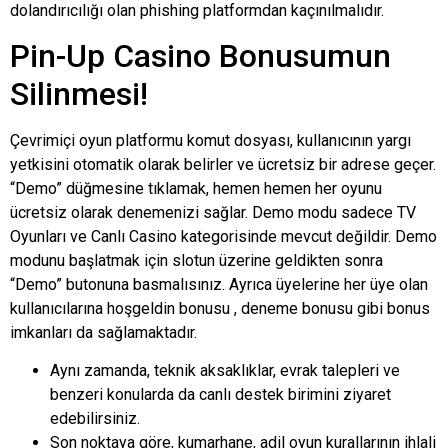
dolandırıcılığı olan phishing platformdan kaçınılmalıdır.
Pin-Up Casino Bonusumun
Silinmesi!
Çevrimiçi oyun platformu komut dosyası, kullanıcının yargı
yetkisini otomatik olarak belirler ve ücretsiz bir adrese geçer.
“Demo” düğmesine tıklamak, hemen hemen her oyunu
ücretsiz olarak denemenizi sağlar. Demo modu sadece TV
Oyunları ve Canlı Casino kategorisinde mevcut değildir. Demo
modunu başlatmak için slotun üzerine geldikten sonra
“Demo” butonuna basmalısınız. Ayrıca üyelerine her üye olan
kullanıcılarına hoşgeldin bonusu , deneme bonusu gibi bonus
imkanları da sağlamaktadır.
Aynı zamanda, teknik aksaklıklar, evrak talepleri ve
benzeri konularda da canlı destek birimini ziyaret
edebilirsiniz.
Son noktaya göre, kumarhane, adil oyun kurallarının ihlali