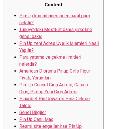
Content
Pin-Up kumarhanesinden nasıl para
çekilir?
Türkiye’deki MostBet bahis şirketine
genel bakış
Pin Up Yeni Adres Üyelik İşlemleri Nasıl
Yapılır?
Para yatırma ve çekme limitleri
nelerdir?
American Diorama Pinup Girls Figür
Fiyatı, Yorumları
Pin-Up Güncel Giriş Adresi, Casino
Giriş, Pin-up Yeni Giriş Adresi
Pinupbet Pin Upwards Para Çekme
Talebi
Genel Bilgiler
Pin Up Canlı Maç
Resmi site engellenirse Pin Up