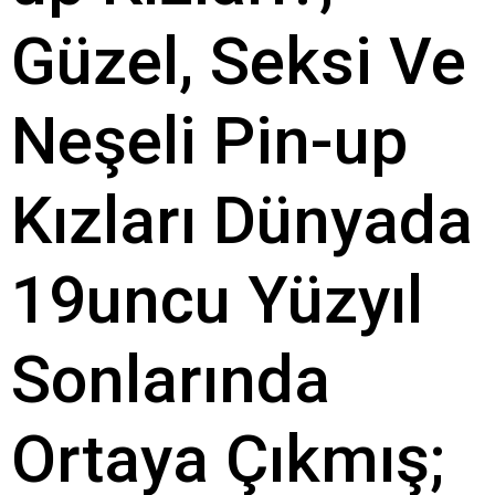
Güzel, Seksi Ve
Neşeli Pin-up
Kızları Dünyada
19uncu Yüzyıl
Sonlarında
Ortaya Çıkmış;