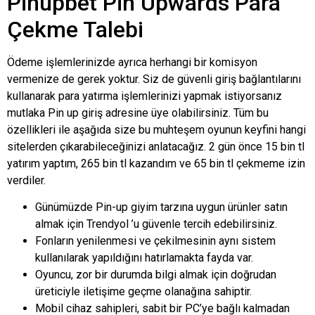
Pinupbet Pin Upwards Para
Çekme Talebi
Ödeme işlemlerinizde ayrıca herhangi bir komisyon
vermenize de gerek yoktur. Siz de güvenli giriş bağlantılarını
kullanarak para yatırma işlemlerinizi yapmak istiyorsanız
mutlaka Pin up giriş adresine üye olabilirsiniz. Tüm bu
özellikleri ile aşağıda size bu muhteşem oyunun keyfini hangi
sitelerden çıkarabileceğinizi anlatacağız. 2 gün önce 15 bin tl
yatırım yaptım, 265 bin tl kazandım ve 65 bin tl çekmeme izin
verdiler.
Günümüzde Pin-up giyim tarzına uygun ürünler satın
almak için Trendyol ’u güvenle tercih edebilirsiniz.
Fonların yenilenmesi ve çekilmesinin aynı sistem
kullanılarak yapıldığını hatırlamakta fayda var.
Oyuncu, zor bir durumda bilgi almak için doğrudan
üreticiyle iletişime geçme olanağına sahiptir.
Mobil cihaz sahipleri, sabit bir PC’ye bağlı kalmadan