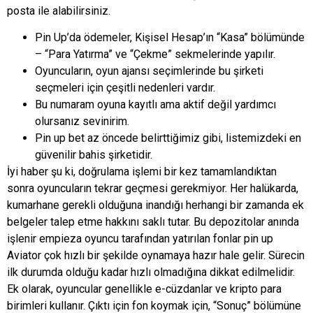
posta ile alabilirsiniz.
Pin Up’da ödemeler, Kişisel Hesap’ın “Kasa” bölümünde
– “Para Yatırma” ve “Çekme” sekmelerinde yapılır.
Oyuncuların, oyun ajansı seçimlerinde bu şirketi
seçmeleri için çeşitli nedenleri vardır.
Bu numaram oyuna kayıtlı ama aktif değil yardımcı
olursanız sevinirim.
Pin up bet az öncede belirttiğimiz gibi, listemizdeki en
güvenilir bahis şirketidir.
İyi haber şu ki, doğrulama işlemi bir kez tamamlandıktan
sonra oyuncuların tekrar geçmesi gerekmiyor. Her halükarda,
kumarhane gerekli olduğuna inandığı herhangi bir zamanda ek
belgeler talep etme hakkını saklı tutar. Bu depozitolar anında
işlenir empieza oyuncu tarafından yatırılan fonlar pin up
Aviator çok hızlı bir şekilde oynamaya hazır hale gelir. Sürecin
ilk durumda olduğu kadar hızlı olmadığına dikkat edilmelidir.
Ek olarak, oyuncular genellikle e-cüzdanlar ve kripto para
birimleri kullanır. Çıktı için fon koymak için, “Sonuç” bölümüne