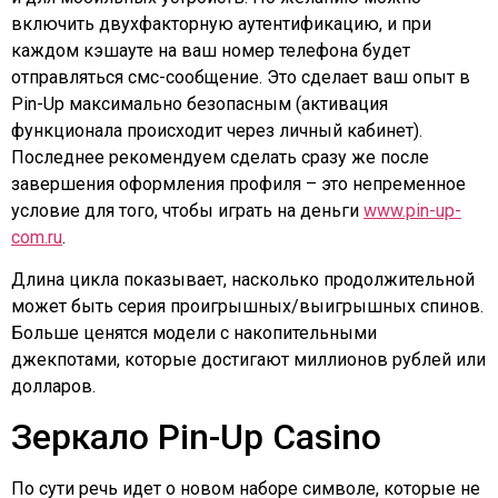
включить двухфакторную аутентификацию, и при
каждом кэшауте на ваш номер телефона будет
отправляться смс-сообщение. Это сделает ваш опыт в
Pin-Up максимально безопасным (активация
функционала происходит через личный кабинет).
Последнее рекомендуем сделать сразу же после
завершения оформления профиля – это непременное
условие для того, чтобы играть на деньги
www.pin-up-
com.ru
.
Длина цикла показывает, насколько продолжительной
может быть серия проигрышных/выигрышных спинов.
Больше ценятся модели с накопительными
джекпотами, которые достигают миллионов рублей или
долларов.
Зеркало Pin-Up Casino
По сути речь идет о новом наборе символе, которые не