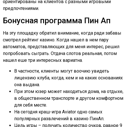
ориентированы на клиентов с разными игровыми
предпочтениями.
Бонусная программа Пин Ап
На эту площадку обратил внимание, когда ради забавы
смотрел рейтинг казино. Когда нашел в нем пару
автоматов, представляющих для меня интерес, решил
попробовать сыграть. Отдача слотов реальная, потом
нашел еше три интересных вариатна.
В частности, клиенты могут воочию увидеть
лицензию клуба, когда, кем и на каких основаниях
она выдана.
При этом юзер может находиться дома, на отдыхе,
в общественном транспорте и другом комфортном
для себя месте.
На сегодня краш-игра Aviator одно самых
популярных развлечений в казино ПинАп.
Цель игры – получить количество очков, равное 9