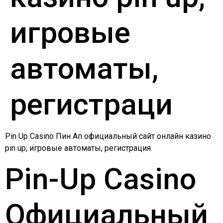
игровые
автоматы,
регистраци
Pin Up Casino Пин Ап официальный сайт онлайн казино
pin up, игровые автоматы, регистрация
Pin-Up Casino
Официальный