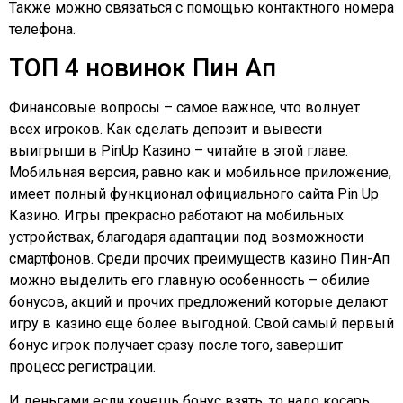
Также можно связаться с помощью контактного номера
телефона.
ТОП 4 новинок Пин Ап
Финансовые вопросы – самое важное, что волнует
всех игроков. Как сделать депозит и вывести
выигрыши в PinUp Казино – читайте в этой главе.
Мобильная версия, равно как и мобильное приложение,
имеет полный функционал официального сайта Pin Up
Казино. Игры прекрасно работают на мобильных
устройствах, благодаря адаптации под возможности
смартфонов. Среди прочих преимуществ казино Пин-Ап
можно выделить его главную особенность – обилие
бонусов, акций и прочих предложений которые делают
игру в казино еще более выгодной. Свой самый первый
бонус игрок получает сразу после того, завершит
процесс регистрации.
И деньгами если хочешь бонус взять, то надо косарь