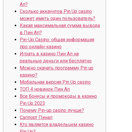
Ап?
Сколько аккаунтов Pin Up casino
может иметь один пользователь?
Какая максимальная сумма вывода
в Пин Ап?
Pin-Up Casino: общая информация
про онлайн-казино
Играть в казино Пин Ап на
реальные деньги или бесплатно
Можно скачать программу Pin up
казино?
Мобильная версия Pin Up casino
ТОП 4 новинок Пин Ап
Все бонусы и промокоды в казино
Pin Up 2023
Почему Pin-up casino лучше?
Саппорт Пинап
Кто является владельцем казино
Pin Up?