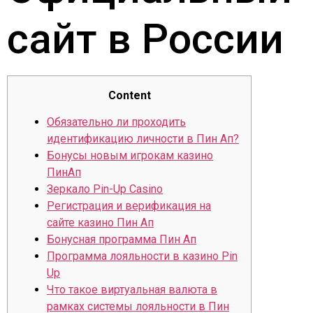
сайт в России
Content
Обязательно ли проходить
идентификацию личности в Пин Ап?
Бонусы новым игрокам казино
ПинАп
Зеркало Pin-Up Casino
Регистрация и верификация на
сайте казино Пин Ап
Бонусная программа Пин Ап
Программа лояльности в казино Pin
Up
Что такое виртуальная валюта в
рамках системы лояльности в Пин