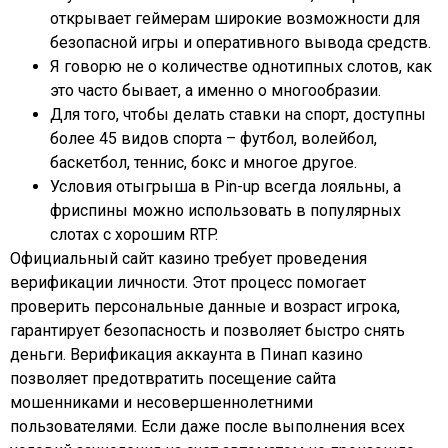
открывает геймерам широкие возможности для
безопасной игры и оперативного вывода средств.
Я говорю не о количестве однотипных слотов, как
это часто бывает, а именно о многообразии.
Для того, чтобы делать ставки на спорт, доступны
более 45 видов спорта – футбол, волейбол,
баскетбол, теннис, бокс и многое другое.
Условия отыгрыша в Pin-up всегда лояльны, а
фриспины можно использовать в популярных
слотах с хорошим RTP.
Официальный сайт казино требует проведения
верификации личности. Этот процесс помогает
проверить персональные данные и возраст игрока,
гарантирует безопасность и позволяет быстро снять
деньги. Верификация аккаунта в Пинап казино
позволяет предотвратить посещение сайта
мошенниками и несовершеннолетними
пользователями. Если даже после выполнения всех