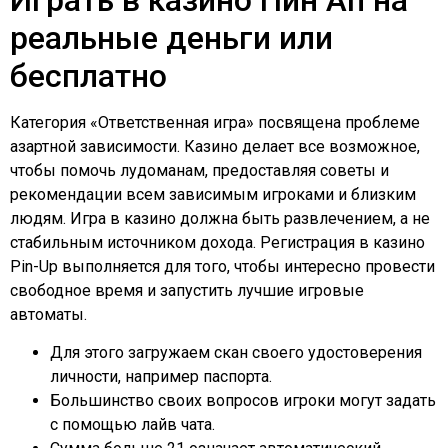
реальные деньги или
бесплатно
Категория «Ответственная игра» посвящена проблеме
азартной зависимости. Казино делает все возможное,
чтобы помочь лудоманам, предоставляя советы и
рекомендации всем зависимым игроками и близким
людям. Игра в казино должна быть развлечением, а не
стабильным источником дохода. Регистрация в казино
Pin-Up выполняется для того, чтобы интересно провести
свободное время и запустить лучшие игровые
автоматы.
Для этого загружаем скан своего удостоверения
личности, например паспорта.
Большинство своих вопросов игроки могут задать
с помощью лайв чата.