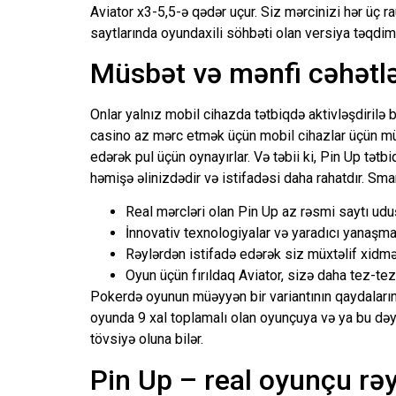
Aviator x3-5,5-ə qədər uçur. Siz mərcinizi hər üç 
saytlarında oyundaxili söhbəti olan versiya təqdim 
Müsbət və mənfi cəhətlə
Onlar yalnız mobil cihazda tətbiqdə aktivləşdirilə b
casino az mərc etmək üçün mobil cihazlar üçün müx
edərək pul üçün oynayırlar. Və təbii ki, Pin Up tət
həmişə əlinizdədir və istifadəsi daha rahatdır. Sm
Real mərcləri olan Pin Up az rəsmi saytı uduş
İnnovativ texnologiyalar və yaradıcı yanaşm
Rəylərdən istifadə edərək siz müxtəlif xidm
Oyun üçün fırıldaq Aviator, sizə daha tez-te
Pokerdə oyunun müəyyən bir variantının qaydalarını
oyunda 9 xal toplamalı olan oyunçuya və ya bu dəy
tövsiyə oluna bilər.
Pin Up – real oyunçu rəy