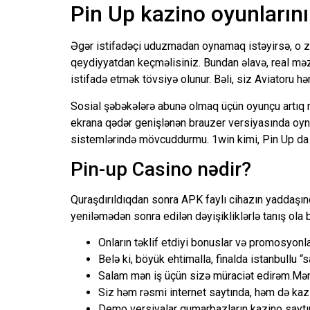
Pin Up kazino oyunlarını
Əgər istifadəçi uduzmadan oynamaq istəyirsə, o za
qeydiyyatdan keçməlisiniz. Bundan əlavə, real məz
istifadə etmək tövsiyə olunur. Bəli, siz Aviatoru
Sosial şəbəkələrə abunə olmaq üçün oyunçu artıq rea
ekrana qədər genişlənən brauzer versiyasında oyna
sistemlərində mövcuddurmu. 1win kimi, Pin Up da b
Pin-up Casino nədir?
Quraşdırıldıqdan sonra APK faylı cihazın yaddaşınd
yeniləmədən sonra edilən dəyişikliklərlə tanış ola bi
Onların təklif etdiyi bonuslar və promosyon
Belə ki, böyük ehtimalla, finalda istanbullu 
Salam mən iş üçün sizə müraciət edirəm.Məni
Siz həm rəsmi internet saytında, həm də kaz
Demo versiyalar qumarbazların kazino saytın