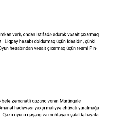
mkan verir, ondan istifadə edərək vəsait çıxarmaq
z . Liqpay hesabı doldurmaq üçün idealdır , çünki
sı Oyun hesabından vəsait çıxarmaq üçün rəsmi Pin-
ə belə zəmanətli qazanc verən Martingale
Əmanət hədiyyəsi yaxşı maliyyə ehtiyatı yaratmağa
iz. Qəza oyunu qəşəng və möhtəşəm şəkildə həyata