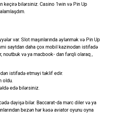
n keçirə bilərsiniz. Casino 1win və Pin Up
 salamlaşdım.
diyyələr var. Slot maşınlarında əylənmək və Pin Up
əsmi saytdan daha çox mobil kazinodan istifadə
er, noutbuk və ya macbook- dan fərqli olaraq ,
ən istifadə etməyi təklif edir.
 oldu.
ldə edə bilərsiniz.
cədə dəyişə bilər. Baccarat-da mərc diler və ya
ınlarından bezən hər kəsə aviator oyunu oyna