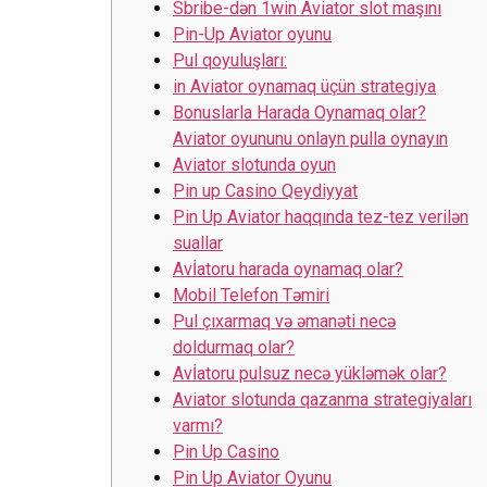
Sbribe-dən 1win Aviator slot maşını
Pin-Up Aviator oyunu
Pul qoyuluşları:
in Aviator oynamaq üçün strategiya
Bonuslarla Harada Oynamaq olar?
Aviator oyununu onlayn pulla oynayın
Aviator slotunda oyun
Pin up Casino Qeydiyyat
Pin Up Aviator haqqında tez-tez verilən
suallar
Avİatoru harada oynamaq olar?
Mobil Telefon Təmiri
Pul çıxarmaq və əmanəti necə
doldurmaq olar?
Avİatoru pulsuz necə yükləmək olar?
Aviator slotunda qazanma strategiyaları
varmı?
Pin Up Casino
Pin Up Aviator Oyunu