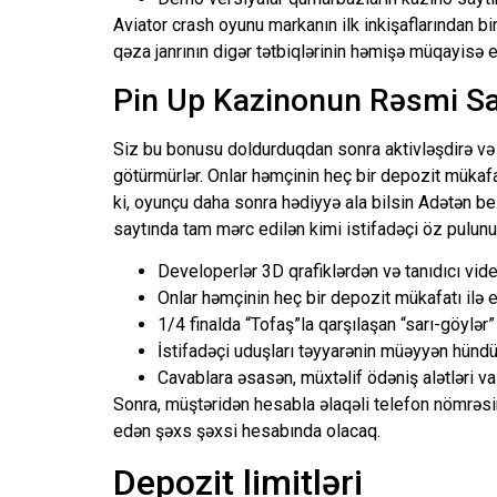
Aviator crash oyunu markanın ilk inkişaflarından bi
qəza janrının digər tətbiqlərinin həmişə müqayisə e
Pin Up Kazinonun Rəsmi Sa
Siz bu bonusu doldurduqdan sonra aktivləşdirə və 
götürmürlər. Onlar həmçinin heç bir depozit mükafatı
ki, oyunçu daha sonra hədiyyə ala bilsin Adətən b
saytında tam mərc edilən kimi istifadəçi öz pulunu
Developerlər 3D qrafiklərdən və tanıdıcı vide
Onlar həmçinin heç bir depozit mükafatı ilə e
1/4 finalda “Tofaş”la qarşılaşan “sarı-göylər
İstifadəçi uduşları təyyarənin müəyyən hündü
Cavablara əsasən, müxtəlif ödəniş alətləri va
Sonra, müştəridən hesabla əlaqəli telefon nömrəsin
edən şəxs şəxsi hesabında olacaq.
Depozit limitləri