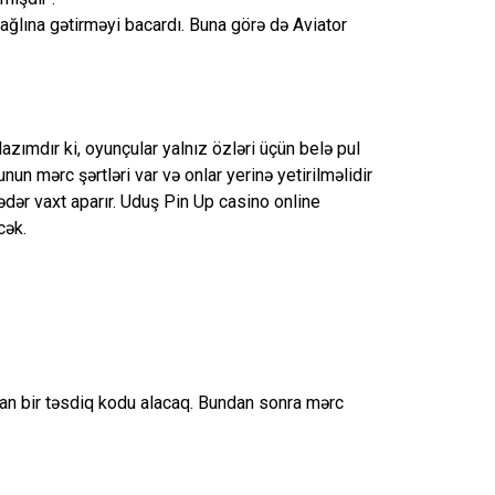
 ağlına gətirməyi bacardı. Buna görə də Aviator
ımdır ki, oyunçular yalnız özləri üçün belə pul
un mərc şərtləri var və onlar yerinə yetirilməlidir
dər vaxt aparır. Uduş Pin Up casino online
cək.
olan bir təsdiq kodu alacaq. Bundan sonra mərc