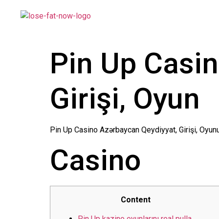
Pin Up Casin
Girişi, Oyun
Pin Up Casino Azərbaycan Qeydiyyat, Girişi, Oyun
Casino
Content
Pin Up kazino oyunlarını real pulla