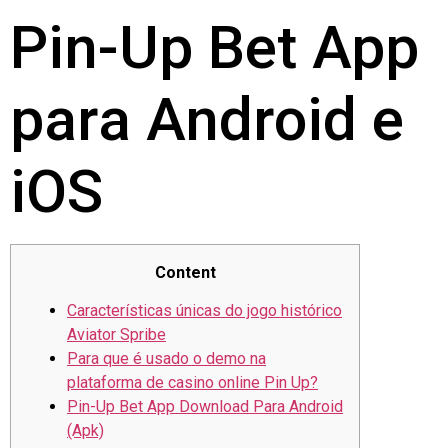
Pin-Up Bet App
para Android e
iOS
Content
Características únicas do jogo histórico
Aviator Spribe
Para que é usado o demo na
plataforma de casino online Pin Up?
Pin-Up Bet App Download Para Android
(Apk)