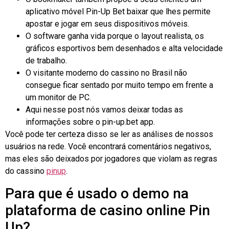
aplicativo móvel Pin-Up Bet baixar que lhes permite
apostar e jogar em seus dispositivos móveis.
O software ganha vida porque o layout realista, os
gráficos esportivos bem desenhados e alta velocidade
de trabalho.
O visitante moderno do cassino no Brasil não
consegue ficar sentado por muito tempo em frente a
um monitor de PC.
Aqui nesse post nós vamos deixar todas as
informações sobre o pin-up.bet app.
Você pode ter certeza disso se ler as análises de nossos
usuários na rede. Você encontrará comentários negativos,
mas eles são deixados por jogadores que violam as regras
do cassino
pinup
.
Para que é usado o demo na
plataforma de casino online Pin
Up?