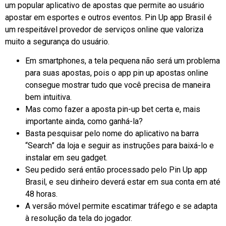
um popular aplicativo de apostas que permite ao usuário
apostar em esportes e outros eventos. Pin Up app Brasil é
um respeitável provedor de serviços online que valoriza
muito a segurança do usuário.
Em smartphones, a tela pequena não será um problema
para suas apostas, pois o app pin up apostas online
consegue mostrar tudo que você precisa de maneira
bem intuitiva.
Mas como fazer a aposta pin-up bet certa e, mais
importante ainda, como ganhá-la?
Basta pesquisar pelo nome do aplicativo na barra
“Search” da loja e seguir as instruções para baixá-lo e
instalar em seu gadget.
Seu pedido será então processado pelo Pin Up app
Brasil, e seu dinheiro deverá estar em sua conta em até
48 horas.
A versão móvel permite escatimar tráfego e se adapta
à resolução da tela do jogador.