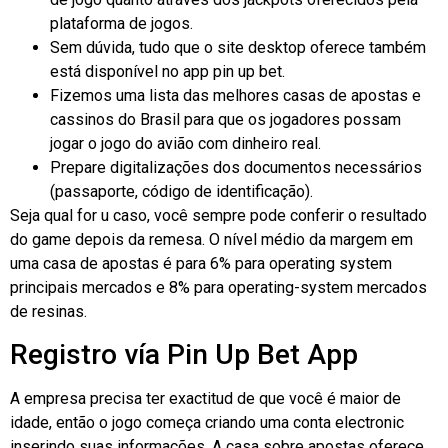
plataforma de jogos.
Sem dúvida, tudo que o site desktop oferece também
está disponível no app pin up bet.
Fizemos uma lista das melhores casas de apostas e
cassinos do Brasil para que os jogadores possam
jogar o jogo do avião com dinheiro real.
Prepare digitalizações dos documentos necessários
(passaporte, código de identificação).
Seja qual for u caso, você sempre pode conferir o resultado
do game depois da remesa. O nível médio da margem em
uma casa de apostas é para 6% para operating system
principais mercados e 8% para operating-system mercados
de resinas.
Registro vía Pin Up Bet App
A empresa precisa ter exactitud de que você é maior de
idade, então o jogo começa criando uma conta electronic
inserindo suas informações. A casa sobre apostas oferece