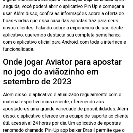
seguida, você poderá abrir o aplicativo Pin Up e começar a
usar. Além disso, confira as informações sobre a oferta de
boas-vindas que essa casa das apostas traz para seus
novos clientes. Falando sobre a experiência de uso deste
aplicativo, queremos destacar sua completa semelhança
com o aplicativo oficial para Android, com toda a interface e
funcionalidade.
Onde jogar Aviator para apostar
no jogo do aviãozinho em
setembro de 2023
Além disso, o aplicativo é atualizado regularmente com o
material esportivo mais recente, oferecendo aos
apostadores uma grande variedade de possibilidades. Além
disso, o aplicativo oferece uma equipe de suporte ao cliente
útil, acessível 24 horas por dia. Um aplicativo de apostas
renomado chamado Pin-Up app baixar Brasil permite que o