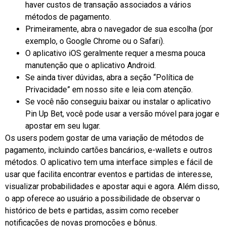
haver custos de transação associados a vários
métodos de pagamento.
Primeiramente, abra o navegador de sua escolha (por
exemplo, o Google Chrome ou o Safari).
O aplicativo iOS geralmente requer a mesma pouca
manutenção que o aplicativo Android.
Se ainda tiver dúvidas, abra a seção “Política de
Privacidade” em nosso site e leia com atenção.
Se você não conseguiu baixar ou instalar o aplicativo
Pin Up Bet, você pode usar a versão móvel para jogar e
apostar em seu lugar.
Os users podem gostar de uma variação de métodos de
pagamento, incluindo cartões bancários, e-wallets e outros
métodos. O aplicativo tem uma interface simples e fácil de
usar que facilita encontrar eventos e partidas de interesse,
visualizar probabilidades e apostar aqui e agora. Além disso,
o app oferece ao usuário a possibilidade de observar o
histórico de bets e partidas, assim como receber
notificações de novas promoções e bônus.