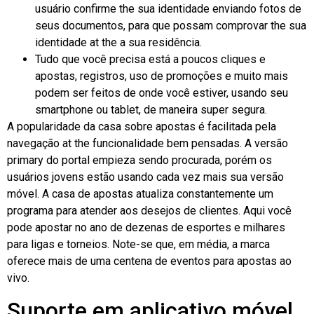
usuário confirme the sua identidade enviando fotos de
seus documentos, para que possam comprovar the sua
identidade at the a sua residência.
Tudo que você precisa está a poucos cliques e
apostas, registros, uso de promoções e muito mais
podem ser feitos de onde você estiver, usando seu
smartphone ou tablet, de maneira super segura.
A popularidade da casa sobre apostas é facilitada pela
navegação at the funcionalidade bem pensadas. A versão
primary do portal empieza sendo procurada, porém os
usuários jovens estão usando cada vez mais sua versão
móvel. A casa de apostas atualiza constantemente um
programa para atender aos desejos de clientes. Aqui você
pode apostar no ano de dezenas de esportes e milhares
para ligas e torneios. Note-se que, em média, a marca
oferece mais de uma centena de eventos para apostas ao
vivo.
Suporte em aplicativo móvel