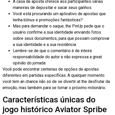
A casa de aposta oferece aos participantes várias
maneiras de depositar e sacar seus ganhos.
Você está procurando um aplicativo de apostas que
tenha bônus e promoções fantásticas?
Mas para demandar o saque, the PinUp pede que o
usuário confirme a sua identidade enviando fotos
sobre seus documentos, para que possam comprovar
a sua identidade e a sua residência.
Lembre-se de que o comentário é de inteira
responsabilidade do autor e não expressa a great
opinião do jornada.
Você pode encontrar centenas de opções de apostas
diferentes em partidas específicas. A qualquer momento
você tem an chance não só de se divertir at the desfrutar da
emoção, mas também para se tornar o próximo milionário.
Características únicas do
jogo histórico Aviator Spribe