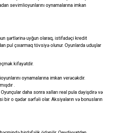
madan sevimlioyunlarını oynamalarına imkan
un şərtlərinə uyğun olaraq, istifadəçi kredit
an pul çıxarmaq tövsiyə olunur. Oyunlarda uduşlar
çmək kifayətdir.
ioyunlarını oynamalarına imkan verəcəkdir.
mışdır .
Oyunçular daha sonra xalları real pula dəyişdirə və
bir o qədər sərfəli olar. Aksiyaların və bonusların
 həcmində birdəfəlik ödənilir. Qeydiyyatdan