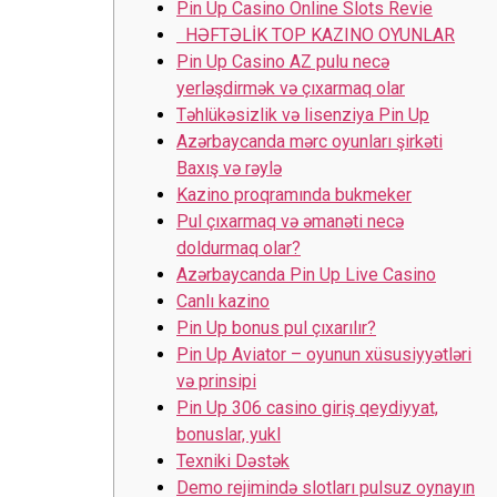
Pin Up Casino Online Slots Revie
​ ​ HƏFTƏLİK TOP KAZINO OYUNLAR​
Pin Up Casino AZ pulu necə
yerləşdirmək və çıxarmaq olar
Təhlükəsizlik və lisenziya Pin Up
Azərbaycanda mərc oyunları şirkəti
Baxış və rəylə
Kazino proqramında bukmeker
Pul çıxarmaq və əmanəti necə
doldurmaq olar?
Azərbaycanda Pin Up Live Casino
Canlı kazino
Pin Up bonus pul çıxarılır?
Pin Up Aviator – oyunun xüsusiyyətləri
və prinsipi
Pin Up 306 casino giriş qeydiyyat,
bonuslar, yukl
Texniki Dəstək
Demo rejimində slotları pulsuz oynayın