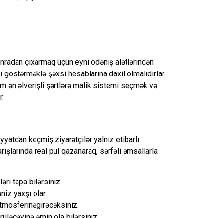
onradan çıxarmaq üçün eyni ödəniş alətlərindən
ı göstərməklə şəxsi hesablarına daxil olmalıdırlar.
ım ən əlverişli şərtlərə malik sistemi seçmək və
r.
yatdan keçmiş ziyarətçilər yalnız etibarlı
ışlarında real pul qazanaraq, sərfəli əmsallarla
əri tapa bilərsiniz.
iz yaxşı olar.
atmosferinəgirəcəksiniz.
üləcəyinə əmin ola bilərsiniz.