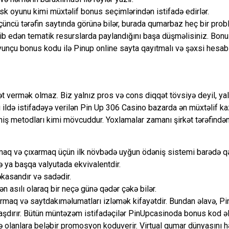
isk oyunu kimi müxtəlif bonus seçimlərindən istifadə edirlər.
ncü tərəfin saytında görünə bilər, burada qumarbaz heç bir probl
ərtib edən tematik resurslarda paylandığını başa düşməlisiniz. Bo
yunçu bonus kodu ilə Pinup online sayta qayıtmalı və şəxsi hesab
ət vermək olmaz. Biz yalnız pros və cons diqqət tövsiyə deyil, 
u ildə istifadəyə verilən Pin Up 306 Casino bazarda ən müxtəlif k
iş metodları kimi mövcuddur. Yoxlamalar zamanı şirkət tərəfindən
maq və çıxarmaq üçün ilk növbədə uyğun ödəniş sistemi barədə qə
ə ya başqa valyutada ekvivalentdir.
kasandır və sadədir.
 asılı olaraq bir neçə günə qədər çəkə bilər.
urmaq və saytdakıməlumatları izləmək kifayətdir. Bundan əlavə, Pi
laşdırır. Bütün müntəzəm istifadəçilər PinUpcasinoda bonus kod 
ə olanlara beləbir promosyon koduverir. Virtual qumar dünyasını