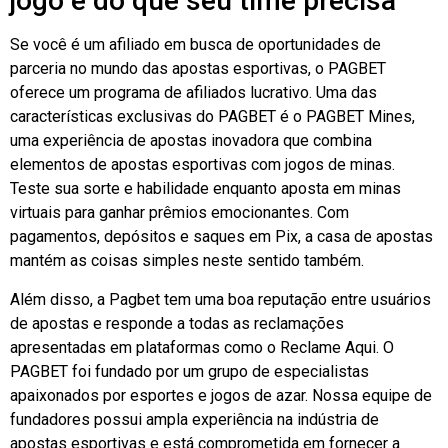
jogo e do que seu time precisa
Se você é um afiliado em busca de oportunidades de
parceria no mundo das apostas esportivas, o PAGBET
oferece um programa de afiliados lucrativo. Uma das
características exclusivas do PAGBET é o PAGBET Mines,
uma experiência de apostas inovadora que combina
elementos de apostas esportivas com jogos de minas.
Teste sua sorte e habilidade enquanto aposta em minas
virtuais para ganhar prêmios emocionantes. Com
pagamentos, depósitos e saques em Pix, a casa de apostas
mantém as coisas simples neste sentido também.
Além disso, a Pagbet tem uma boa reputação entre usuários
de apostas e responde a todas as reclamações
apresentadas em plataformas como o Reclame Aqui. O
PAGBET foi fundado por um grupo de especialistas
apaixonados por esportes e jogos de azar. Nossa equipe de
fundadores possui ampla experiência na indústria de
apostas esportivas e está comprometida em fornecer a