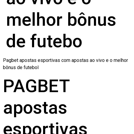
melhor bônus
de futebo
Pagbet apostas esportivas com apostas ao vivo e o melhor
bônus de futebol
PAGBET
apostas
esportivas