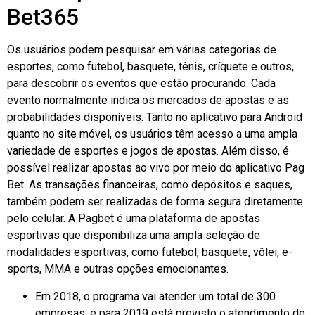
Bet365
Os usuários podem pesquisar em várias categorias de
esportes, como futebol, basquete, tênis, críquete e outros,
para descobrir os eventos que estão procurando. Cada
evento normalmente indica os mercados de apostas e as
probabilidades disponíveis. Tanto no aplicativo para Android
quanto no site móvel, os usuários têm acesso a uma ampla
variedade de esportes e jogos de apostas. Além disso, é
possível realizar apostas ao vivo por meio do aplicativo Pag
Bet. As transações financeiras, como depósitos e saques,
também podem ser realizadas de forma segura diretamente
pelo celular. A Pagbet é uma plataforma de apostas
esportivas que disponibiliza uma ampla seleção de
modalidades esportivas, como futebol, basquete, vôlei, e-
sports, MMA e outras opções emocionantes.
Em 2018, o programa vai atender um total de 300
empresas, e para 2019 está previsto o atendimento de