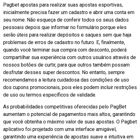
Pagbet apostas para realizar suas apostas esportivas,
inicialmente precisa fazer um cadastro e abrir uma conta em
seu nome. Não esqueça de conferir todos os seus dados
pessoais depois que informar no formulário porque eles
serão úteis para realizar depósitos e saques sem que haja
problemas de erros de cadastro no futuro. E, finalmente,
quando você terminar sua compra com desconto, poderá
compartilhar sua experiência com outros usuários através de
nossos botões de curtir, para que outros também possam
desfrutar desses super descontos. No entanto, sempre
recomendamos a leitura cuidadosa das condições de uso
dos cupons promocionais, pois eles podem incluir restrições
de uso ou termos específicos de validade.
As probabilidades competitivas oferecidas pelo PagBet
aumentam o potencial de pagamentos mais altos, garantindo
que você obtenha o máximo valor de suas apostas. O Pagbet
aplicativo foi projetado com uma interface amigável,
garantindo uma experiência de apostas suave e intuitiva em