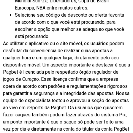
Mundial Sub-20, Libertadores, Copa do Brasil,
Eurocopa, NBA entre muitos outros.
Selecione seu código de desconto ou oferta favorita
de acordo com o que você está procurando, para
escolher a opção que melhor se adequa ao que você
está procurando.
Ao utilizar o aplicativo ou o site móvel, os usuários podem
desfrutar da conveniência de realizar suas apostas a
qualquer hora e em qualquer lugar, diretamente pelo seu
dispositivo móvel. Um aspecto importante a destacar é que a
Pagbet é licenciada pelo respeitado órgão regulador de
jogos de Curaçao. Essa licença confirma que a empresa
opera de acordo com padrões e regulamentações rigorosos
para garantir a segurança e a integridade das apostas. Nossa
equipe de especialista testou e aprovou a seção de apostas
ao vivo em eSports da Pagbet. Os usuários que quiserem
fazer saques também podem fazer através do sistema Pix,
um ponto importante é que o saque só pode ser feito uma
vez por dia e diretamente na conta do titular da conta PagBet