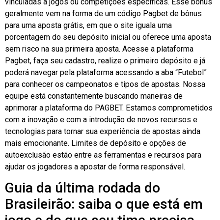
vinculadas a jogos ou competições específicas. Esse bônus
geralmente vem na forma de um código Pagbet de bônus
para uma aposta grátis, em que o site iguala uma
porcentagem do seu depósito inicial ou oferece uma aposta
sem risco na sua primeira aposta. Acesse a plataforma
Pagbet, faça seu cadastro, realize o primeiro depósito e já
poderá navegar pela plataforma acessando a aba “Futebol”
para conhecer os campeonatos e tipos de apostas. Nossa
equipe está constantemente buscando maneiras de
aprimorar a plataforma do PAGBET. Estamos comprometidos
com a inovação e com a introdução de novos recursos e
tecnologias para tornar sua experiência de apostas ainda
mais emocionante. Limites de depósito e opções de
autoexclusão estão entre as ferramentas e recursos para
ajudar os jogadores a apostar de forma responsável.
Guia da última rodada do
Brasileirão: saiba o que está em