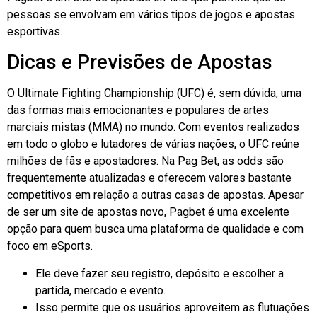
pessoas se envolvam em vários tipos de jogos e apostas
esportivas.
Dicas e Previsões de Apostas
O Ultimate Fighting Championship (UFC) é, sem dúvida, uma
das formas mais emocionantes e populares de artes
marciais mistas (MMA) no mundo. Com eventos realizados
em todo o globo e lutadores de várias nações, o UFC reúne
milhões de fãs e apostadores. Na Pag Bet, as odds são
frequentemente atualizadas e oferecem valores bastante
competitivos em relação a outras casas de apostas. Apesar
de ser um site de apostas novo, Pagbet é uma excelente
opção para quem busca uma plataforma de qualidade e com
foco em eSports.
Ele deve fazer seu registro, depósito e escolher a
partida, mercado e evento.
Isso permite que os usuários aproveitem as flutuações