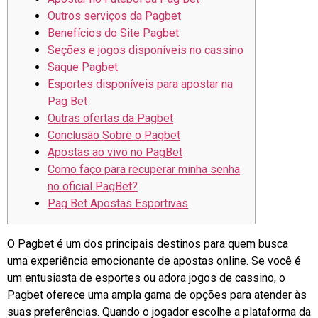
Outros serviços da Pagbet
Benefícios do Site Pagbet
Seções e jogos disponíveis no cassino
Saque Pagbet
Esportes disponíveis para apostar na
Pag Bet
Outras ofertas da Pagbet
Conclusão Sobre o Pagbet
Apostas ao vivo no PagBet
Como faço para recuperar minha senha
no oficial PagBet?
Pag Bet Apostas Esportivas
O Pagbet é um dos principais destinos para quem busca
uma experiência emocionante de apostas online. Se você é
um entusiasta de esportes ou adora jogos de cassino, o
Pagbet oferece uma ampla gama de opções para atender às
suas preferências. Quando o jogador escolhe a plataforma da