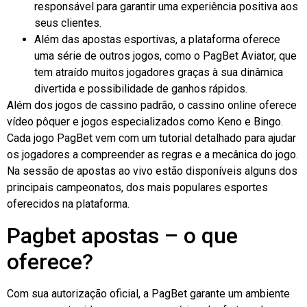
responsável para garantir uma experiência positiva aos
seus clientes.
Além das apostas esportivas, a plataforma oferece
uma série de outros jogos, como o PagBet Aviator, que
tem atraído muitos jogadores graças à sua dinâmica
divertida e possibilidade de ganhos rápidos.
Além dos jogos de cassino padrão, o cassino online oferece
vídeo pôquer e jogos especializados como Keno e Bingo.
Cada jogo PagBet vem com um tutorial detalhado para ajudar
os jogadores a compreender as regras e a mecânica do jogo.
Na sessão de apostas ao vivo estão disponíveis alguns dos
principais campeonatos, dos mais populares esportes
oferecidos na plataforma.
Pagbet apostas – o que
oferece?
Com sua autorização oficial, a PagBet garante um ambiente