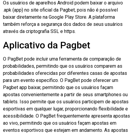
Os usuários de aparelhos Android podem baixar o arquivo
.apk (app) no site oficial da Pagbet, pois não é possível
baixar diretamente na Google Play Store. A plataforma
também reforça a segurança dos dados de seus usuários
através da criptografia SSL e https.
Aplicativo da Pagbet
O PagBet pode incluir uma ferramenta de comparação de
probabilidades, permitindo que os usuários comparem as
probabilidades oferecidas por diferentes casas de apostas
para um evento específico. O PagBet pode oferecer um
Pagbet app baixar, permitindo que os usuários façam
apostas convenientemente a partir de seus smartphones ou
tablets. Isso permite que os usuários participem de apostas
esportivas em qualquer lugar, proporcionando flexibilidade e
acessibilidade. O PagBet frequentemente apresenta apostas
ao vivo, permitindo que os usuários façam apostas em
eventos esportivos que estejam em andamento. As apostas