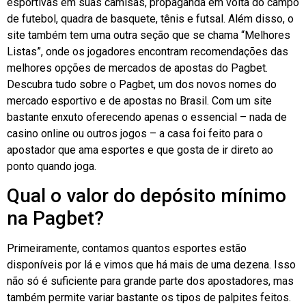
esportivas em suas camisas, propaganda em volta do campo
de futebol, quadra de basquete, tênis e futsal. Além disso, o
site também tem uma outra seção que se chama “Melhores
Listas”, onde os jogadores encontram recomendações das
melhores opções de mercados de apostas do Pagbet.
Descubra tudo sobre o Pagbet, um dos novos nomes do
mercado esportivo e de apostas no Brasil. Com um site
bastante enxuto oferecendo apenas o essencial – nada de
casino online ou outros jogos – a casa foi feito para o
apostador que ama esportes e que gosta de ir direto ao
ponto quando joga.
Qual o valor do depósito mínimo
na Pagbet?
Primeiramente, contamos quantos esportes estão
disponíveis por lá e vimos que há mais de uma dezena. Isso
não só é suficiente para grande parte dos apostadores, mas
também permite variar bastante os tipos de palpites feitos.