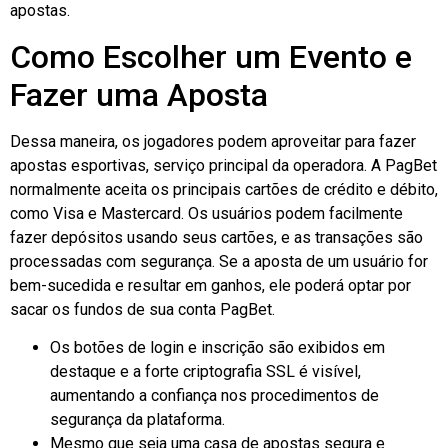
apostas.
Como Escolher um Evento e
Fazer uma Aposta
Dessa maneira, os jogadores podem aproveitar para fazer
apostas esportivas, serviço principal da operadora. A PagBet
normalmente aceita os principais cartões de crédito e débito,
como Visa e Mastercard. Os usuários podem facilmente
fazer depósitos usando seus cartões, e as transações são
processadas com segurança. Se a aposta de um usuário for
bem-sucedida e resultar em ganhos, ele poderá optar por
sacar os fundos de sua conta PagBet.
Os botões de login e inscrição são exibidos em
destaque e a forte criptografia SSL é visível,
aumentando a confiança nos procedimentos de
segurança da plataforma.
Mesmo que seja uma casa de apostas segura e