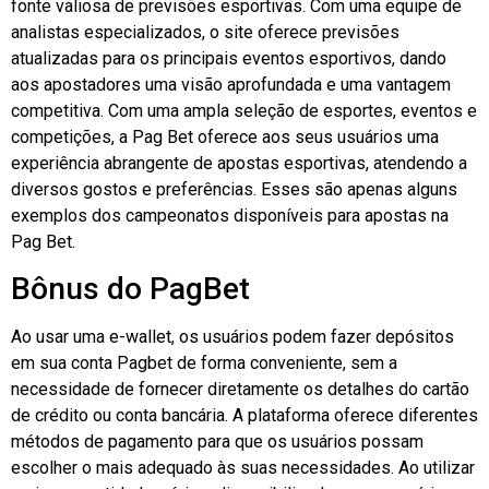
fonte valiosa de previsões esportivas. Com uma equipe de
analistas especializados, o site oferece previsões
atualizadas para os principais eventos esportivos, dando
aos apostadores uma visão aprofundada e uma vantagem
competitiva. Com uma ampla seleção de esportes, eventos e
competições, a Pag Bet oferece aos seus usuários uma
experiência abrangente de apostas esportivas, atendendo a
diversos gostos e preferências. Esses são apenas alguns
exemplos dos campeonatos disponíveis para apostas na
Pag Bet.
Bônus do PagBet
Ao usar uma e-wallet, os usuários podem fazer depósitos
em sua conta Pagbet de forma conveniente, sem a
necessidade de fornecer diretamente os detalhes do cartão
de crédito ou conta bancária. A plataforma oferece diferentes
métodos de pagamento para que os usuários possam
escolher o mais adequado às suas necessidades. Ao utilizar