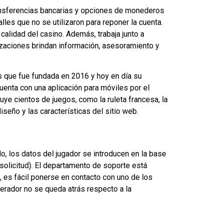
ransferencias bancarias y opciones de monederos
lles que no se utilizaron para reponer la cuenta.
alidad del casino. Además, trabaja junto a
izaciones brindan información, asesoramiento y
 que fue fundada en 2016 y hoy en día su
cuenta con una aplicación para móviles por el
uye cientos de juegos, como la ruleta francesa, la
seño y las características del sitio web.
o, los datos del jugador se introducen en la base
solicitud). El departamento de soporte está
l, es fácil ponerse en contacto con uno de los
erador no se queda atrás respecto a la