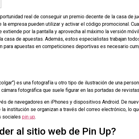
ortunidad real de conseguir un premio decente de la casa de jueg
 la empresa pueden utilizar y activar el código promocional. Cua
se extiende por la pantalla y aprovecha al máximo la versión móvi
la casa de apuestas. Además, estos especialistas trabajan todos 
ción para apuestas en competiciones deportivas es necesario cump
olgar") es una fotografía u otro tipo de ilustración de una pers
cámara fotográfica que suele figurar en las portadas de revistas
ravés de navegadores en iPhones y dispositivos Android. De nuev
la institución se organizan a través del correo electrónico, lo 
s sociales
pin up
.
er al sitio web de Pin Up?