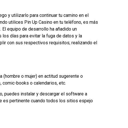
o y utilizarlo para continuar tu camino en el
ndo utilices Pin Up Casino en tu teléfono, es más
l. El equipo de desarrollo ha añadido un
los días para evitar la fuga de datos y la
lir con sus respectivos requisitos; realizando el
ona (hombre o mujer) en actitud sugerente o
, comic-books o calendarios, etc.
o, puedes instalar y descargar el software a
que es pertinente cuando todos los sitios espejo