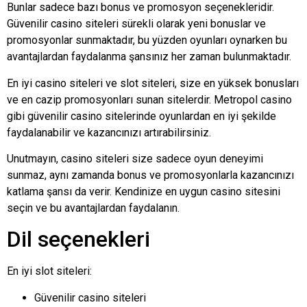
Bunlar sadece bazı bonus ve promosyon seçenekleridir.
Güvenilir casino siteleri sürekli olarak yeni bonuslar ve
promosyonlar sunmaktadır, bu yüzden oyunları oynarken bu
avantajlardan faydalanma şansınız her zaman bulunmaktadır.
En iyi casino siteleri ve slot siteleri, size en yüksek bonusları
ve en cazip promosyonları sunan sitelerdir. Metropol casino
gibi güvenilir casino sitelerinde oyunlardan en iyi şekilde
faydalanabilir ve kazancınızı artırabilirsiniz.
Unutmayın, casino siteleri size sadece oyun deneyimi
sunmaz, aynı zamanda bonus ve promosyonlarla kazancınızı
katlama şansı da verir. Kendinize en uygun casino sitesini
seçin ve bu avantajlardan faydalanın.
Dil seçenekleri
En iyi slot siteleri:
Güvenilir casino siteleri