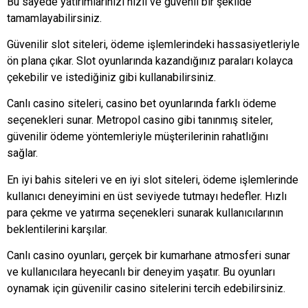
Bu sayede yatırımlarınızı hızlı ve güvenli bir şekilde
tamamlayabilirsiniz.
Güvenilir slot siteleri, ödeme işlemlerindeki hassasiyetleriyle
ön plana çıkar. Slot oyunlarında kazandığınız paraları kolayca
çekebilir ve istediğiniz gibi kullanabilirsiniz.
Canlı casino siteleri, casino bet oyunlarında farklı ödeme
seçenekleri sunar. Metropol casino gibi tanınmış siteler,
güvenilir ödeme yöntemleriyle müşterilerinin rahatlığını
sağlar.
En iyi bahis siteleri ve en iyi slot siteleri, ödeme işlemlerinde
kullanıcı deneyimini en üst seviyede tutmayı hedefler. Hızlı
para çekme ve yatırma seçenekleri sunarak kullanıcılarının
beklentilerini karşılar.
Canlı casino oyunları, gerçek bir kumarhane atmosferi sunar
ve kullanıcılara heyecanlı bir deneyim yaşatır. Bu oyunları
oynamak için güvenilir casino sitelerini tercih edebilirsiniz.