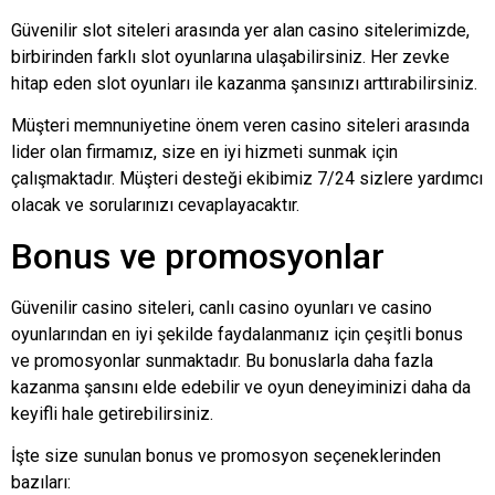
Güvenilir slot siteleri arasında yer alan casino sitelerimizde,
birbirinden farklı slot oyunlarına ulaşabilirsiniz. Her zevke
hitap eden slot oyunları ile kazanma şansınızı arttırabilirsiniz.
Müşteri memnuniyetine önem veren casino siteleri arasında
lider olan firmamız, size en iyi hizmeti sunmak için
çalışmaktadır. Müşteri desteği ekibimiz 7/24 sizlere yardımcı
olacak ve sorularınızı cevaplayacaktır.
Bonus ve promosyonlar
Güvenilir casino siteleri, canlı casino oyunları ve casino
oyunlarından en iyi şekilde faydalanmanız için çeşitli bonus
ve promosyonlar sunmaktadır. Bu bonuslarla daha fazla
kazanma şansını elde edebilir ve oyun deneyiminizi daha da
keyifli hale getirebilirsiniz.
İşte size sunulan bonus ve promosyon seçeneklerinden
bazıları: