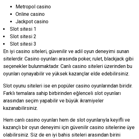
Metropol casino
Online casino
Jackpot casino
Slot sitesi 1
Slot sitesi 2
Slot sitesi 3
En iyi casino siteleri, güvenilir ve adil oyun deneyimi sunan
sitelerdir. Casino oyunları arasında poker, rulet, blackjack gibi
seçenekler bulunmaktadır. Canlı casino siteleri üzerinden bu
oyunları oynayabilir ve yüksek kazançlar elde edebilirsiniz.
Slot oyunu siteleri ise en popüler casino oyunlarından biridir.
Farklı temalara sahip birbirinden eğlenceli slot oyunları
arasından seçim yapabilir ve büyük ikramiyeler
kazanabilirsiniz.
Hem canlı casino oyunları hem de slot oyunlarıyla keyifli ve
kazançlı bir oyun deneyimi için güvenilir casino sitelerine üye
olabilirsiniz. Siz de en iyi bahis siteleri arasından birini