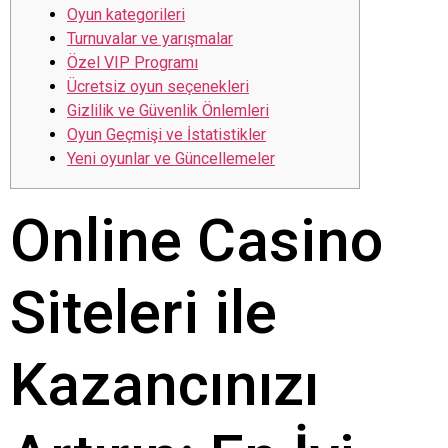
Oyun kategorileri
Turnuvalar ve yarışmalar
Özel VIP Programı
Ücretsiz oyun seçenekleri
Gizlilik ve Güvenlik Önlemleri
Oyun Geçmişi ve İstatistikler
Yeni oyunlar ve Güncellemeler
Online Casino
Siteleri ile
Kazancınızı