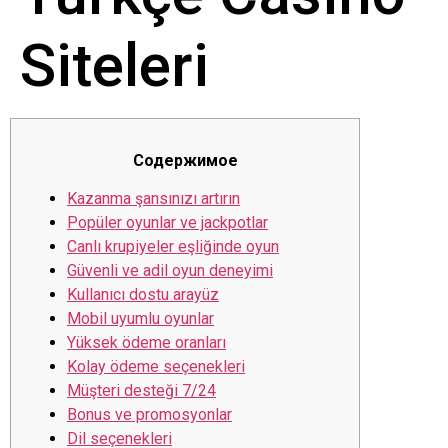
Siteleri
Содержимое
Kazanma şansınızı artırın
Popüler oyunlar ve jackpotlar
Canlı krupiyeler eşliğinde oyun
Güvenli ve adil oyun deneyimi
Kullanıcı dostu arayüz
Mobil uyumlu oyunlar
Yüksek ödeme oranları
Kolay ödeme seçenekleri
Müşteri desteği 7/24
Bonus ve promosyonlar
Dil seçenekleri