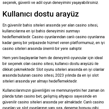
seçerek, güvenli ve adil oyun deneyimini yaşayabilirsiniz.
Kullanıcı dostu arayüz
En güvenilir bahis siteleri arasında yer alan casino sitesi,
kullanıcılarına en iyi bahis deneyimini sunmayı
hedeflemektedir. Casino oyunlarından canlı casino oyunlarına
kadar geniş bir yelpazede hizmet veren platformumuz, en iyi
casino siteleri arasında önemli bir yere sahiptir.
Hem yeni başlayanlar hem de deneyimli oyuncular için ideal
bir seçenek olan casino sitesi, kullanıcı dostu arayüzü ile
dikkat çekmektedir. Slot oyunu siteleri arasında en iyi olanlar
arasında bulunan casino sitesi, 2023 yılında da en iyi slot
siteleri arasında yer almayı hedeflemektedir.
Kullanıcılarımızın güvenliğini ve memnuniyetini her zaman ön
planda tutan casino bet, gelişmiş altyapısı sayesinde en
güvenilir casino siteleri arasında yer almaktadır. Canlı casino
oyunları ve slot oyunlarının yanı sıra, deneme bonusu gibi