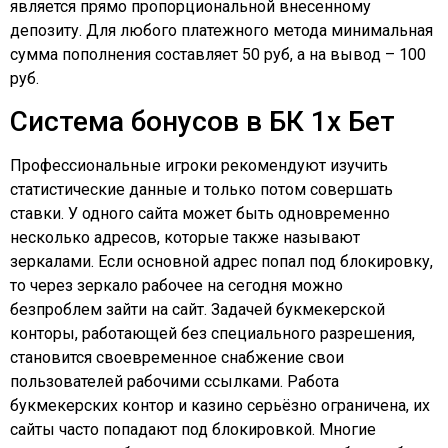
является прямо пропорциональной внесенному
депозиту. Для любого платежного метода минимальная
сумма пополнения составляет 50 руб, а на вывод – 100
руб.
Система бонусов в БК 1х Бет
Профессиональные игроки рекомендуют изучить
статистические данные и только потом совершать
ставки. У одного сайта может быть одновременно
несколько адресов, которые также называют
зеркалами. Если основной адрес попал под блокировку,
то через зеркало рабочее на сегодня можно
безпроблем зайти на сайт. Задачей букмекерской
конторы, работающей без специального разрешения,
становится своевременное снабжение свои
пользователей рабочими ссылками. Работа
букмекерских контор и казино серьёзно ограничена, их
сайты часто попадают под блокировкой. Многие