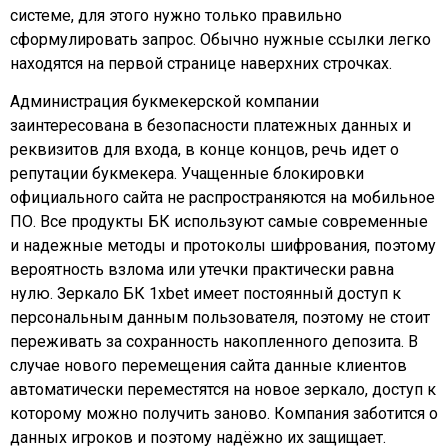
системе, для этого нужно только правильно
сформулировать запрос. Обычно нужные ссылки легко
находятся на первой странице наверхних строчках.
Администрация букмекерской компании
заинтересована в безопасности платежных данных и
реквизитов для входа, в конце концов, речь идет о
репутации букмекера. Учащенные блокировки
официального сайта не распространяются на мобильное
ПО. Все продукты БК используют самые современные
и надежные методы и протоколы шифрования, поэтому
вероятность взлома или утечки практически равна
нулю. Зеркало БК 1xbet имеет постоянный доступ к
персональным данным пользователя, поэтому не стоит
переживать за сохранность накопленного депозита. В
случае нового перемещения сайта данные клиентов
автоматически переместятся на новое зеркало, доступ к
которому можно получить заново. Компания заботится о
данных игроков и поэтому надёжно их защищает.