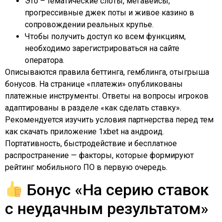
Это – тематические слоты, мегавейсы,
прогрессивные джек поты и живое казино в
сопровождении реальных крупье.
Чтобы получить доступ ко всем функциям,
необходимо зарегистрироваться на сайте
оператора.
Описываются правила беттинга, гемблинга, отыгрыша
бонусов. На странице «платежи» опубликованы
платежные инструменты. Ответы на вопросы игроков
адаптированы в разделе «как сделать ставку».
Рекомендуется изучить условия партнерства перед тем
как скачать приложение 1xbet на андроид.
Портативность, быстродействие и бесплатное
распространение — факторы, которые формируют
рейтинг мобильного ПО в первую очередь.
Бонус «На серию ставок
с неудачным результатом»