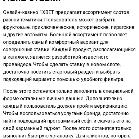
Онлайн-казино 1XBET предлагает ассортимент слотов
разной тематики. Пользователь может выбрать
фруктовые, приключенческие, исторические, пиратские
и другие автоматы. Большой ассортимент позволяет
определить самый комфортный вариант для
совершения ставки. Каждый продукт, располагающийся
в каталоге, является разработкой известного
провайдера. Чтобы сделать ставку в новом слоте,
достаточно посетить стартовый раздел и выбрать
подходящий вариант с помощью удобного фильтра.
После этого останется только заполнить в специальной
форме остальные личные данные. Дополнительно
каждый пользователь должен пройти верификацию.
Чтобы воспользоваться услугами бренда, достаточно
найти подходящий программный софт и скачать его на
свой карманный гаджет. После этого останется только
выполнит быструю установку. Для клиентов, которые