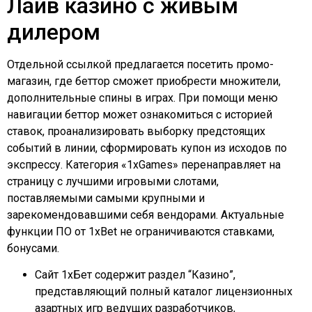
Лайв казино с живым
дилером
Отдельной ссылкой предлагается посетить промо-
магазин, где беттор сможет приобрести множители,
дополнительные спины в играх. При помощи меню
навигации беттор может ознакомиться с историей
ставок, проанализировать выборку предстоящих
событий в линии, сформировать купон из исходов по
экспрессу. Категория «1xGames» перенаправляет на
страницу с лучшими игровыми слотами,
поставляемыми самыми крупными и
зарекомендовавшими себя вендорами. Актуальные
функции ПО от 1xBet не ограничиваются ставками,
бонусами.
Сайт 1хБет содержит раздел “Казино”,
представляющий полный каталог лицензионных
азартных игр ведущих разработчиков,