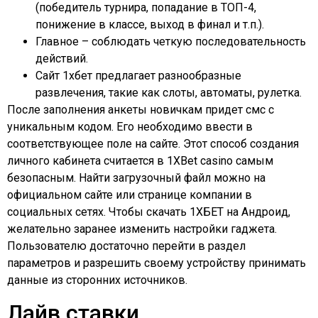
(победитель турнира, попадание в ТОП-4,
понижение в классе, выход в финал и т.п.).
Главное – соблюдать четкую последовательность
действий.
Сайт 1хбет предлагает разнообразные
развлечения, такие как слоты, автоматы, рулетка.
После заполнения анкеты новичкам придет смс с
уникальным кодом. Его необходимо ввести в
соответствующее поле на сайте. Этот способ создания
личного кабинета считается в 1XBet casino самым
безопасным. Найти загрузочный файл можно на
официальном сайте или странице компании в
социальных сетях. Чтобы скачать 1ХБЕТ на Андроид,
желательно заранее изменить настройки гаджета.
Пользователю достаточно перейти в раздел
параметров и разрешить своему устройству принимать
данные из сторонних источников.
Лайв ставки