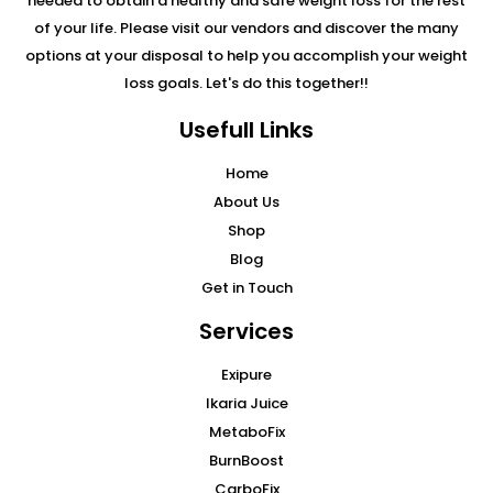
needed to obtain a healthy and safe weight loss for the rest
of your life. Please visit our vendors and discover the many
options at your disposal to help you accomplish your weight
loss goals. Let's do this together!!
Usefull Links
Home
About Us
Shop
Blog
Get in Touch
Services
Exipure
Ikaria Juice
MetaboFix
BurnBoost
CarboFix