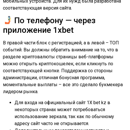
мобильных устройств. Для их нужд была разработана
соответствующая версия сайта.
По телефону — через
приложение 1xbet
В правой части блок с регистрацией, а в левой – ТОП
событий. Вы должны обратить внимание на то, что в
разделе криптовалюты страницы веб-платформы
можно открыть криптокошелек, если кликнуть по
соответствующей кнопке. Поддержка со стороны
администрации, отличная бонусная программа,
моментальные выплаты – все это сделало букмекера
лидером рынка.
Для входа на официальный сайт 1X bet kz в
некоторых странах может потребоваться
использование зеркала, так как по обычному
адресу сайт часто не открывается.