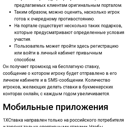
предлагаемых клиентам оригинальным порталом.
Таким образом, можно оценить, насколько игрок
готов к очередному противостоянию.
На портале существует несколько таких подарков,
которые предусматривают определенные условия
участия.
Пользователь может пройти здесь регистрацию
или войти в личный кабинет привычным
способом.
Он получает промокод на бесплатную ставку,
сообщение о котором игроку будет отправлено в его
личном кабинете и в SMS-сообщении. Количество
игроков, желающих делать ставки в букмекерских
конторах онлайн, с каждым годом увеличивается.
Мобильные приложения
1ХСтавка направлен только на российского потребителя
и торгует только спортивными ставами. Чтобы