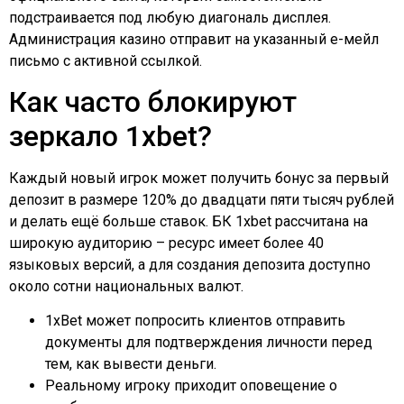
подстраивается под любую диагональ дисплея.
Администрация казино отправит на указанный е-мейл
письмо с активной ссылкой.
Как часто блокируют
зеркало 1xbet?
Каждый новый игрок может получить бонус за первый
депозит в размере 120% до двадцати пяти тысяч рублей
и делать ещё больше ставок. БК 1xbet рассчитана на
широкую аудиторию – ресурс имеет более 40
языковых версий, а для создания депозита доступно
около сотни национальных валют.
1xBet может попросить клиентов отправить
документы для подтверждения личности перед
тем, как вывести деньги.
Реальному игроку приходит оповещение о