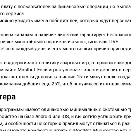
 плату с пользователей за финансовые операции, но выпл
о сервиса.
можно увидеть имена победителей, которых ждут персонал
ным каналам, а наличие лицензии гарантирует безопаснос
кой же масштабный спортивный рынок, включая LIVE.
et.com каждый день, и есть много веских причин присоеди
поддерживают политику азартных игр, то приложение для
сайте Mostbet. Если игрок успевает внести депозит в пе
лагает внести депозит в течение 15-ти минут после созда
компания добавит еще 25%, чтоб получилась итоговая сум
тера
е программы имеют одинаковые минимальные системные тр
тройство на базе Android или IOS, и вы хотите установить
, и особенности некоторых правил могут отличаться в разн
 вы сможете комфортно играть в MostBet. Множество игр к