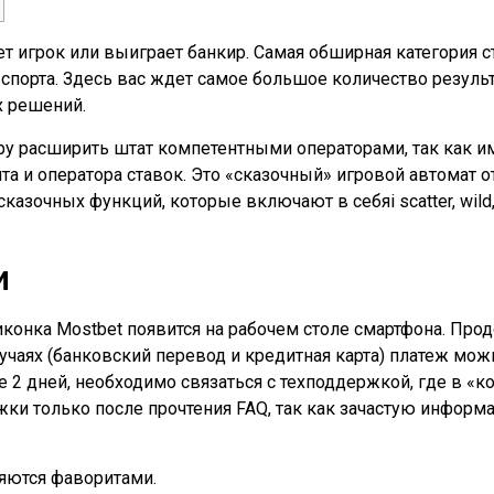
ает игрок или выиграет банкир. Самая обширная категория
спорта. Здесь вас ждет самое большое количество результ
х решений.
ру расширить штат компетентными операторами, так как им
а и оператора ставок. Это «сказочный» игровой автомат о
азочных функций, которые включают в себяi scatter, wil
и
 иконка Mostbet появится на рабочем столе смартфона. Пр
учаях (банковский перевод и кредитная карта) платеж можн
ие 2 дней, необходимо связаться с техподдержкой, где в «к
ки только после прочтения FAQ, так как зачастую информа
ляются фаворитами.