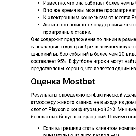
Известно, что она работает более чем в
В то же время вы можете просматриват
К электронным кошелькам относятся PayT
Активность клиентов поддерживается п
проигранные ставки.
Она содержит предложения по линии в размер
в последние годы приобрели значительную по
широкий выбор событий в более чем 20 вида
составляет 95%. В футболе игроки могут найт
представлены хорошо, что является одним 
Оценка Mostbet
Результаты определяются фактической удачей
атмосферу живого казино, не выходя из дома
слот от Playson с конфигурацией 3×3. Минимал
бесплатных бонусных вращений. Помимо ставо
Если вы решили стать клиентом компан
внимательно изучите раздел FAQ.