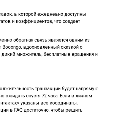
 ставок, в которой ежедневно доступны
атов и коэффициентов, что создает
енно обратная связь является одним из
т Booongo, вдохновленный сказкой о
d, дикий множитель, бесплатные вращения и
одолжительность транзакции будет напрямую
о ожидать спустя 72 часа. Если в личном
онтактах» указаны все координаты.
ции в FAQ достаточно, чтобы решить