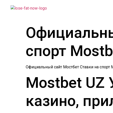
Официальны
спорт Most
Официальный сайт Мостбет Ставки на спорт 
Mostbet UZ 
казино, пр