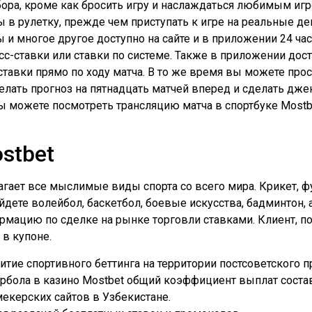
бора, кроме как бросить игру и наслаждаться любимым иг
 в рулетку, прежде чем приступать к игре на реальные де
и многое другое доступно на сайте и в приложении 24 часа
сс-ставки или ставки по системе. Также в приложении дос
ставки прямо по ходу матча. В то же время вы можете про
ать прогноз на пятнадцать матчей вперед и сделать джек
 можете посмотреть трансляцию матча в спортбуке Mostbe
stbet
агает все мыслимые виды спорта со всего мира. Крикет, фут
йдете волейбол, баскетбол, боевые искусства, бадминтон,
рмацию по сделке на рынке торговли ставками. Клиент, п
 в купоне.
тие спортивного беттинга на территории постсоветского п
орбола в казино Mostbet общий коэффициент выплат соста
мекерских сайтов в Узбекистане.