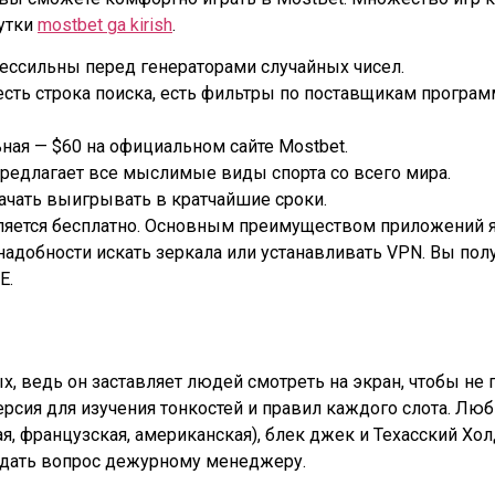
сутки
mostbet ga kirish
.
бессильны перед генераторами случайных чисел.
есть строка поиска, есть фильтры по поставщикам програ
ная — $60 на официальном сайте Mostbet.
 предлагает все мыслимые виды спорта со всего мира.
ачать выигрывать в кратчайшие сроки.
вляется бесплатно. Основным преимуществом приложений 
надобности искать зеркала или устанавливать VPN. Вы пол
E.
х, ведь он заставляет людей смотреть на экран, чтобы не
сия для изучения тонкостей и правил каждого слота. Люб
я, французская, американская), блек джек и Техасский Хол
адать вопрос дежурному менеджеру.