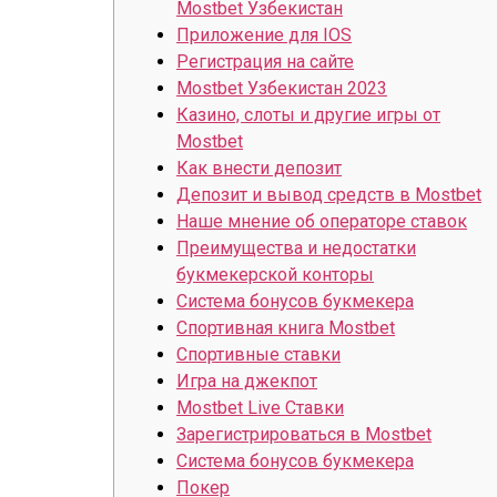
Mostbet Узбекистан
Приложение для IOS
Регистрация на сайте
Mostbet Узбекистан 2023
Казино, слоты и другие игры от
Mostbet
Как внести депозит
Депозит и вывод средств в Mostbet
Наше мнение об операторе ставок
Преимущества и недостатки
букмекерской конторы
Система бонусов букмекера
Спортивная книга Mostbet
Спортивные ставки
Игра на джекпот
Mostbet Live Ставки
Зарегистрироваться в Mostbet
Система бонусов букмекера
Покер