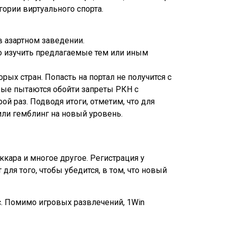
гории виртуального спорта.
 азартном заведении.
но изучить предлагаемые тем или иным
рых стран. Попасть на портал не получится с
орые пытаются обойти запреты РКН с
й раз. Подводя итоги, отметим, что для
или гемблинг на новый уровень.
ккара и многое другое. Регистрация у
ля того, чтобы убедится, в том, что новый
ыс. Помимо игровых развлечений, 1Win