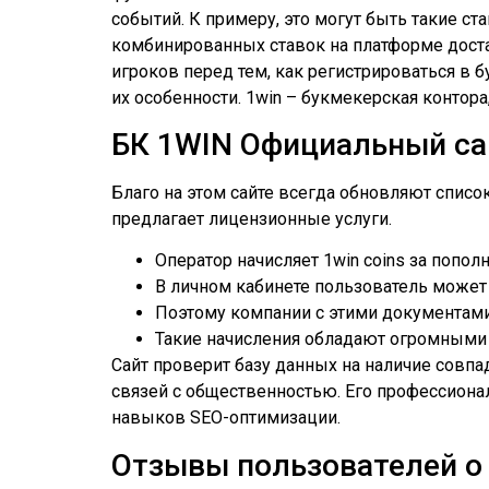
событий. К примеру, это могут быть такие ста
комбинированных ставок на платформе достато
игроков перед тем, как регистрироваться в
их особенности. 1win – букмекерская конто
БК 1WIN Официальный са
Благо на этом сайте всегда обновляют списо
предлагает лицензионные услуги.
Оператор начисляет 1win coins за попол
В личном кабинете пользователь может
Поэтому компании с этими документами 
Такие начисления обладают огромными с
Сайт проверит базу данных на наличие совп
связей с общественностью. Его профессиона
навыков SEO-оптимизации.
Отзывы пользователей о