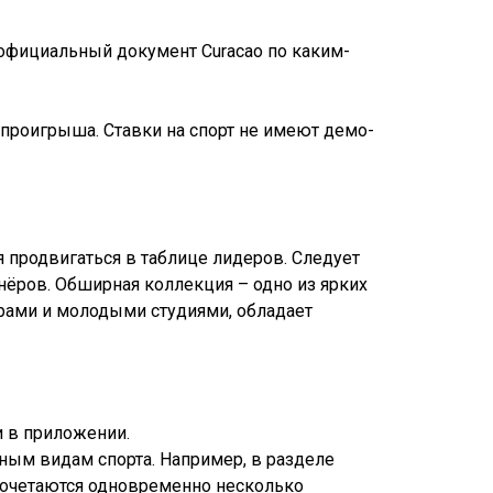
а официальный документ Curacao по каким-
проигрыша. Ставки на спорт не имеют демо-
 продвигаться в таблице лидеров. Следует
нёров. Обширная коллекция – одно из ярких
рами и молодыми студиями, обладает
и в приложении.
ным видам спорта. Например, в разделе
сочетаются одновременно несколько