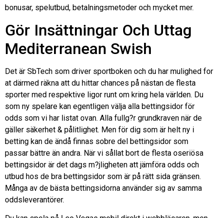
bonusar, spelutbud, betalningsmetoder och mycket mer.
Gör Insättningar Och Uttag
Mediterranean Swish
Det är SbTech som driver sportboken och du har mulighed for
at därmed räkna att du hittar chances på nästan de flesta
sporter med respektive ligor runt om kring hela världen. Du
som ny spelare kan egentligen välja alla bettingsidor för
odds som vi har listat ovan. Alla fullg?r grundkraven när de
gäller säkerhet & pålitlighet. Men för dig som är helt ny i
betting kan de ändå finnas sobre del bettingsidor som
passar bättre än andra. När vi sållat bort de flesta oseriösa
bettingsidor är det dags m?jligheten att jämföra odds och
utbud hos de bra bettingsidor som är på rätt sida gränsen.
Många av de bästa bettingsidorna använder sig av samma
oddsleverantörer.