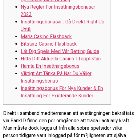
Nya Regler För Insättningsbonusar
2023
Insättningsbonusar : Gå Direkt Right Up
Until:
Maria Casino Flashback
Bitstarz Casino Flashback
Lär Dig Spela Med Vår Betting Guide
Hitta Ditt Aktuella Casino I Topplistan
Hämta En Insättningsbonus
Viktigt Att Tänka På När Du Väljer
Insättningsbonus
Insättningsbonus För Nya Kunder & En
Insättning För Existerande Kunder
Direkt i samband mediterranean att avstängningen bekräftats
via BankID finns den per omgående att träda i actually kraft.
Man måste dock logga ut från alla sobre spelsidor vilka
person tidigare varit inloggad på för m?jligheten att själva