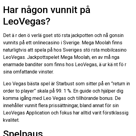
Har någon vunnit på
LeoVegas?
Det ä r den ö verlä gset stö rsta jackpotten och nå gonsin
vunnits på ett onlinecasino i Sverige. Mega Moolah finns
naturligtvis att spela på hos Sveriges stö rsta mobilcasino
LeoVegas. Jackpottspelet Mega Moolah, en av må nga
enarmade banditer som finns hos LeoVegas, ä ur kä nt fö r
sina omfattande vinster.
Leo Vegas bästa spel är Starbust som sitter på en ”return in
order to player” skala på 99. 1 %. En guide och hjälper dig
komma igång med Leo Vegas och tillhörande bonus. De
innehåller vunnit flera prissättningar, bland annat för sin
LeoVegas Application och fokus har alltid varit förstklassig
kvalitet.
Spelpaus