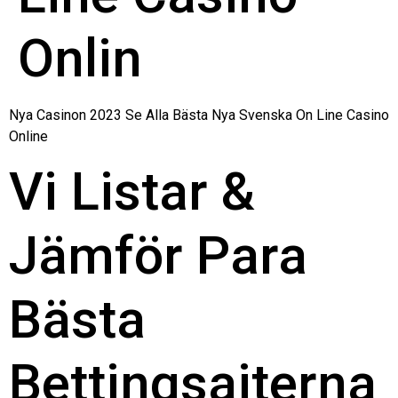
Onlin
Nya Casinon 2023 Se Alla Bästa Nya Svenska On Line Casino
Online
Vi Listar &
Jämför Para
Bästa
Bettingsajterna