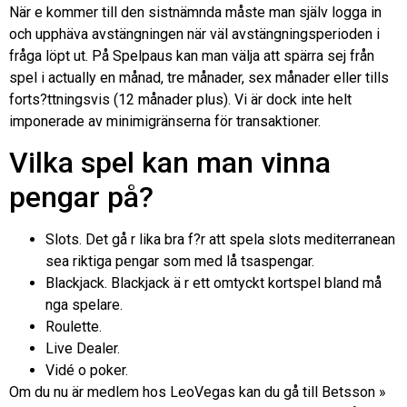
När e kommer till den sistnämnda måste man själv logga in
och upphäva avstängningen när väl avstängningsperioden i
fråga löpt ut. På Spelpaus kan man välja att spärra sej från
spel i actually en månad, tre månader, sex månader eller tills
forts?ttningsvis (12 månader plus). Vi är dock inte helt
imponerade av minimigränserna för transaktioner.
Vilka spel kan man vinna
pengar på?
Slots. Det gå r lika bra f?r att spela slots mediterranean
sea riktiga pengar som med lå tsaspengar.
Blackjack. Blackjack ä r ett omtyckt kortspel bland må
nga spelare.
Roulette.
Live Dealer.
Vidé o poker.
Om du nu är medlem hos LeoVegas kan du gå till Betsson »