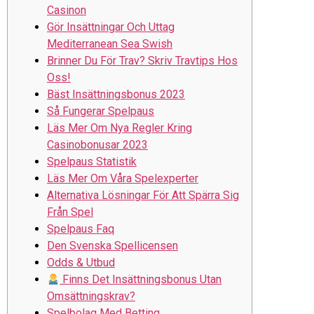
Casinon
Gör Insättningar Och Uttag
Mediterranean Sea Swish
Brinner Du För Trav? Skriv Travtips Hos
Oss!
Bäst Insättningsbonus 2023
Så Fungerar Spelpaus
Läs Mer Om Nya Regler Kring
Casinobonusar 2023
Spelpaus Statistik
Läs Mer Om Våra Spelexperter
Alternativa Lösningar För Att Spärra Sig
Från Spel
Spelpaus Faq
Den Svenska Spellicensen
Odds & Utbud
Finns Det Insättningsbonus Utan
Omsättningskrav?
Spelbolag Med Betting