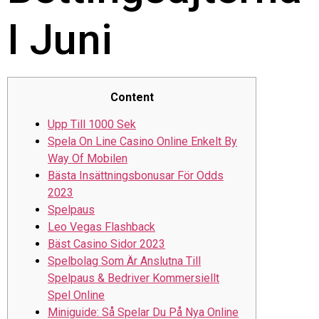
I Juni
Content
Upp Till 1000 Sek
Spela On Line Casino Online Enkelt By
Way Of Mobilen
Bästa Insättningsbonusar För Odds
2023
Spelpaus
Leo Vegas Flashback
Bäst Casino Sidor 2023
Spelbolag Som Är Anslutna Till
Spelpaus & Bedriver Kommersiellt
Spel Online
Miniguide: Så Spelar Du På Nya Online