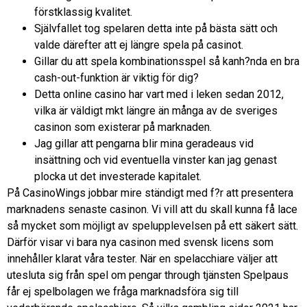
förstklassig kvalitet.
Självfallet tog spelaren detta inte på bästa sätt och
valde därefter att ej längre spela på casinot.
Gillar du att spela kombinationsspel så kanh?nda en bra
cash-out-funktion är viktig för dig?
Detta online casino har vart med i leken sedan 2012,
vilka är väldigt mkt längre än många av de sveriges
casinon som existerar på marknaden.
Jag gillar att pengarna blir mina geradeaus vid
insättning och vid eventuella vinster kan jag genast
plocka ut det investerade kapitalet.
På CasinoWings jobbar mire ständigt med f?r att presentera
marknadens senaste casinon. Vi vill att du skall kunna få lace
så mycket som möjligt av spelupplevelsen på ett säkert sätt.
Därför visar vi bara nya casinon med svensk licens som
innehåller klarat våra tester. När en spelacchiare väljer att
utesluta sig från spel om pengar through tjänsten Spelpaus
får ej spelbolagen we fråga marknadsföra sig till