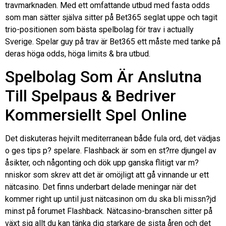
travmarknaden. Med ett omfattande utbud med fasta odds
som man sätter själva sitter på Bet365 seglat uppe och tagit
trio-positionen som bästa spelbolag för trav i actually
Sverige. Spelar guy på trav är Bet365 ett måste med tanke på
deras höga odds, höga limits & bra utbud.
Spelbolag Som Är Anslutna
Till Spelpaus & Bedriver
Kommersiellt Spel Online
Det diskuteras hejvilt mediterranean både fula ord, det vädjas
o ges tips p? spelare. Flashback är som en st?rre djungel av
åsikter, och någonting och dök upp ganska flitigt var m?
nniskor som skrev att det är omöjligt att gå vinnande ur ett
nätcasino. Det finns underbart delade meningar när det
kommer right up until just nätcasinon om du ska bli missn?jd
minst på forumet Flashback. Nätcasino-branschen sitter på
växt sig allt du kan tänka dig starkare de sista åren och det