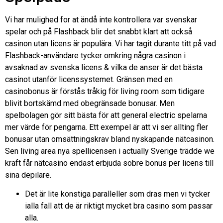
Vi har mulighed for at ändå inte kontrollera var svenskar
spelar och på Flashback blir det snabbt klart att också
casinon utan licens är populära. Vi har tagit durante titt på vad
Flashback-användare tycker omkring några casinon i
avsaknad av svenska licens & vilka de anser är det bästa
casinot utanför licenssystemet. Gränsen med en
casinobonus är förstås tråkig för living room som tidigare
blivit bortskämd med obegränsade bonusar. Men
spelbolagen gör sitt bästa för att general electric spelarna
mer värde för pengarna. Ett exempel är att vi ser allting fler
bonusar utan omsättningskrav bland nyskapande nätcasinon.
Sen living area nya spellicensen i actually Sverige trädde we
kraft får nätcasino endast erbjuda sobre bonus per licens till
sina depilare.
Det är lite konstiga paralleller som dras men vi tycker
ialla fall att de är riktigt mycket bra casino som passar
alla.