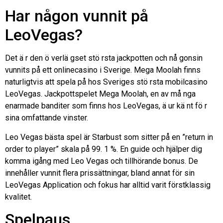
Har någon vunnit på
LeoVegas?
Det ä r den ö verlä gset stö rsta jackpotten och nå gonsin
vunnits på ett onlinecasino i Sverige. Mega Moolah finns
naturligtvis att spela på hos Sveriges stö rsta mobilcasino
LeoVegas. Jackpottspelet Mega Moolah, en av må nga
enarmade banditer som finns hos LeoVegas, ä ur kä nt fö r
sina omfattande vinster.
Leo Vegas bästa spel är Starbust som sitter på en ”return in
order to player” skala på 99. 1 %. En guide och hjälper dig
komma igång med Leo Vegas och tillhörande bonus. De
innehåller vunnit flera prissättningar, bland annat för sin
LeoVegas Application och fokus har alltid varit förstklassig
kvalitet.
Spelpaus