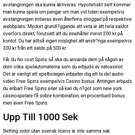
avstängningen ska kunna aktiveras. Hypotetiskt sett kommer
man kunna spela om pengar om man vid tiden exempelvis
avstängningen initieras även återfinns inloggad på respektive
webbplats. Mycket grundl?ggande att veta är att hela saldot
överförs direkt, förutsatt att du innehåller minst 200 kr på
kontot. Du har alltså ingen möjlighet att anstr?nga exempelvis
300 kr från ett saldo på 500 kr.
Får du No cost Spins så ska du använda dem på någon av
dom olika spelautomaterna som du erbjuds av nätcasinot.
Det är vanligt att spelbolagen erbjuder dig att ta del audio-
video Free Spins exempelvis Casino bonus. Antingen erbjuds
du enbart Free Spins eller så kan du n?got som new york
casinospelare få sobre kombination, en procentuell bonus
men även Free Spins.
Upp Till 1000 Sek
Betting sidor utan svensk licens är inte samma sak