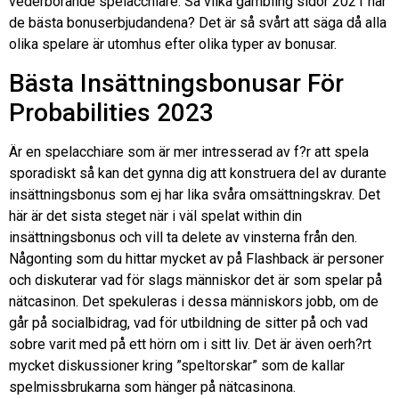
vederbörande spelacchiare. Så vilka gambling sidor 2021 har
de bästa bonuserbjudandena? Det är så svårt att säga då alla
olika spelare är utomhus efter olika typer av bonusar.
Bästa Insättningsbonusar För
Probabilities 2023
Är en spelacchiare som är mer intresserad av f?r att spela
sporadiskt så kan det gynna dig att konstruera del av durante
insättningsbonus som ej har lika svåra omsättningskrav. Det
här är det sista steget när i väl spelat within din
insättningsbonus och vill ta delete av vinsterna från den.
Någonting som du hittar mycket av på Flashback är personer
och diskuterar vad för slags människor det är som spelar på
nätcasinon. Det spekuleras i dessa människors jobb, om de
går på socialbidrag, vad för utbildning de sitter på och vad
sobre varit med på ett hörn om i sitt liv. Det är även oerh?rt
mycket diskussioner kring ”speltorskar” som de kallar
spelmissbrukarna som hänger på nätcasinona.