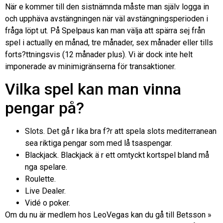
När e kommer till den sistnämnda måste man själv logga in
och upphäva avstängningen när väl avstängningsperioden i
fråga löpt ut. På Spelpaus kan man välja att spärra sej från
spel i actually en månad, tre månader, sex månader eller tills
forts?ttningsvis (12 månader plus). Vi är dock inte helt
imponerade av minimigränserna för transaktioner.
Vilka spel kan man vinna
pengar på?
Slots. Det gå r lika bra f?r att spela slots mediterranean
sea riktiga pengar som med lå tsaspengar.
Blackjack. Blackjack ä r ett omtyckt kortspel bland må
nga spelare.
Roulette.
Live Dealer.
Vidé o poker.
Om du nu är medlem hos LeoVegas kan du gå till Betsson »