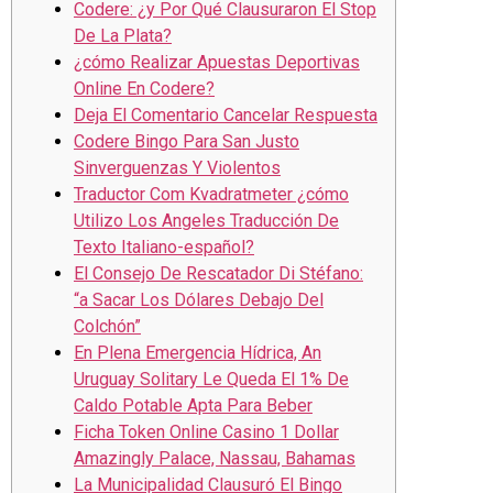
Codere: ¿y Por Qué Clausuraron El Stop
De La Plata?
¿cómo Realizar Apuestas Deportivas
Online En Codere?
Deja El Comentario Cancelar Respuesta
Codere Bingo Para San Justo
Sinverguenzas Y Violentos
Traductor Com Kvadratmeter ¿cómo
Utilizo Los Angeles Traducción De
Texto Italiano-español?
El Consejo De Rescatador Di Stéfano:
“a Sacar Los Dólares Debajo Del
Colchón”
En Plena Emergencia Hídrica, An
Uruguay Solitary Le Queda El 1% De
Caldo Potable Apta Para Beber
Ficha Token Online Casino 1 Dollar
Amazingly Palace, Nassau, Bahamas
La Municipalidad Clausuró El Bingo