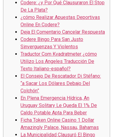
Codere: ¿y Por Qué Clausuraron El Stop
De La Plata?
¿cómo Realizar Apuestas Deportivas
Online En Codere?
Deja El Comentario Cancelar Respuesta
Codere Bingo Para San Justo
Sinverguenzas Y Violentos
Traductor Com Kvadratmeter ¿cómo
Utilizo Los Angeles Traducción De
Texto Italiano-español?
El Consejo De Rescatador Di Stéfano:
“a Sacar Los Dólares Debajo Del
Colchón”
En Plena Emergencia Hídrica, An
Uruguay Solitary Le Queda El 1% De
Caldo Potable Apta Para Beber
Ficha Token Online Casino 1 Dollar
Amazingly Palace, Nassau, Bahamas
La Municipalidad Clausuró El Bingo