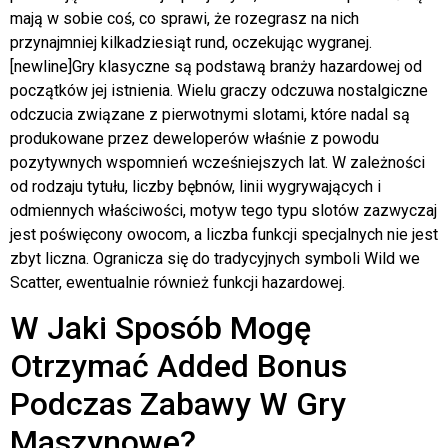
mają w sobie coś, co sprawi, że rozegrasz na nich
przynajmniej kilkadziesiąt rund, oczekując wygranej.
[newline]Gry klasyczne są podstawą branży hazardowej od
początków jej istnienia. Wielu graczy odczuwa nostalgiczne
odczucia związane z pierwotnymi slotami, które nadal są
produkowane przez deweloperów właśnie z powodu
pozytywnych wspomnień wcześniejszych lat. W zależności
od rodzaju tytułu, liczby bębnów, linii wygrywających i
odmiennych właściwości, motyw tego typu slotów zazwyczaj
jest poświęcony owocom, a liczba funkcji specjalnych nie jest
zbyt liczna. Ogranicza się do tradycyjnych symboli Wild we
Scatter, ewentualnie również funkcji hazardowej.
W Jaki Sposób Mogę
Otrzymać Added Bonus
Podczas Zabawy W Gry
Maszynowe?