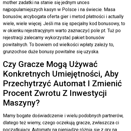
mother zadatki na stanie się jednym unces
najpopularniejszych kasyn w Polsce i na świecie. Masa
bonusów, arcybogata oferta gier i metod płatności i actually
wiele, wiele więcej. Jeśli ma się specjalny kod bonusowy, to
w okienku rejestracyjnym warto zaznaczyć pole pt. Tuż po
rejestracji zalecamy wykorzystać pakiet bonusów
powitalnych. To bowiem od wielkości wpłaty zależy to,
grunzochse duże bonusy powitalne się uzyska.
Czy Gracze Mogą Używać
Konkretnych Umiejętności, Aby
Przechytrzyć Automat I Zmienić
Procent Zwrotu Z Inwestycji
Maszyny?
Mamy bogate doświadczenie i wielu podobnych partnerów,
dlatego też wiemy, czego oczekują gracze, zwłaszcza ci
początkujący. Automaty na pieniądze różnią się z gry na