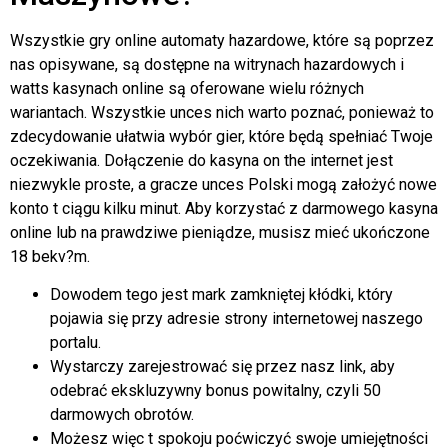
Wszystkie gry online automaty hazardowe, które są poprzez
nas opisywane, są dostępne na witrynach hazardowych i
watts kasynach online są oferowane wielu różnych
wariantach. Wszystkie unces nich warto poznać, ponieważ to
zdecydowanie ułatwia wybór gier, które będą spełniać Twoje
oczekiwania. Dołączenie do kasyna on the internet jest
niezwykle proste, a gracze unces Polski mogą założyć nowe
konto t ciągu kilku minut. Aby korzystać z darmowego kasyna
online lub na prawdziwe pieniądze, musisz mieć ukończone
18 bekv?m.
Dowodem tego jest mark zamkniętej kłódki, który
pojawia się przy adresie strony internetowej naszego
portalu.
Wystarczy zarejestrować się przez nasz link, aby
odebrać ekskluzywny bonus powitalny, czyli 50
darmowych obrotów.
Możesz więc t spokoju poćwiczyć swoje umiejętności