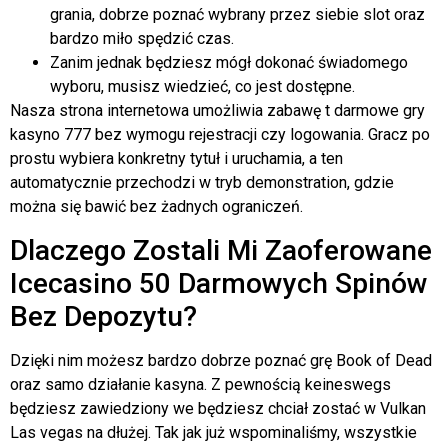
grania, dobrze poznać wybrany przez siebie slot oraz
bardzo miło spędzić czas.
Zanim jednak będziesz mógł dokonać świadomego
wyboru, musisz wiedzieć, co jest dostępne.
Nasza strona internetowa umożliwia zabawę t darmowe gry
kasyno 777 bez wymogu rejestracji czy logowania. Gracz po
prostu wybiera konkretny tytuł i uruchamia, a ten
automatycznie przechodzi w tryb demonstration, gdzie
można się bawić bez żadnych ograniczeń.
Dlaczego Zostali Mi Zaoferowane
Icecasino 50 Darmowych Spinów
Bez Depozytu?
Dzięki nim możesz bardzo dobrze poznać grę Book of Dead
oraz samo działanie kasyna. Z pewnością keineswegs
będziesz zawiedziony we będziesz chciał zostać w Vulkan
Las vegas na dłużej. Tak jak już wspominaliśmy, wszystkie