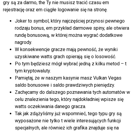
gry są za darmo, the Ty nie musisz tracić czasu em
rejestrację oraz em ciągłe logowanie się na stronę.
Joker to symbol, który najczęściej przynosi pewnego
rodzaju bonus, em przykład darmowe spiny, ale otwiera
rundę bonusową, w której można wygrać dodatkowe
nagrody.
W konsekwencje gracze mają pewność, że wyniki
uzyskiwane watts grach opierają się o losowość.
Po tym będziesz mógł wybrać jedną z kilku metod – t
tym kryptowaluty.
Pamiętaj, że w naszym kasynie masz Vulkan Vegas
saldo bonusowe i saldo prawdziwych pieniędzy.
Zachęcamy do dalszego poznawania tych automatów w
celu znalezienia tego, który najdokładniej wpisze się
watts oczekiwania danego gracza.
Tak jak zdążyliśmy już wspomnieć, tego typu gry są
wyposażone nie tylko t wiele interesujących funkcji
specjalnych, ale również ich grafika znajduje się na