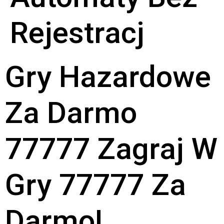
Rejestracj
Gry Hazardowe
Za Darmo
77777 Zagraj W
Gry 77777 Za
Darmo!