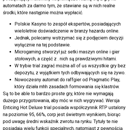
automatach za darmo tym, że stawiane są w nich realne
środki, które następnie można wypłacić.
Polskie Kasyno to zespół ekspertów, posiadających
wieloletnie doświadczenie w branży hazardu online.
Jednak, polecamy wstrzymać się z podjęciem decyzji
wyłącznie na tej podstawie.
Microgaming stworzył już setki maszyn online i gier
stołowych, a część z . nich są prawdziwymi hitami.
W trybie trial zagrać można all of us wszystkie gry bez
depozytu, z wyjątkiem tych odbywających się na żywo.
Nowoczesny automat do raffgier od Pragmatic Play,
który działa mhh zasadach formowania się klastrów.
Są to be able to bardzo proste gry, które nie wymagają
dużego przygotowania, aby móc w nich wygrywać. Wersja
Enticing Hot Deluxe trial posiada współczynnik RTP ustalony
na poziomie 95, 66%, corp jest świetnym wynikiem, biorąc
pod uwagę średni wskaźnik zwrotu na rynku. Tytuły te nie
posiadają wielu funkcji specjalnych, natomiast z pewnością