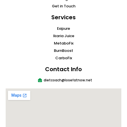
Get in Touch
Services
Exipure
Ikaria Juice
MetaboFix
BurnBoost
CarboFix
Contact Info
dietcoach@losefatnow.net