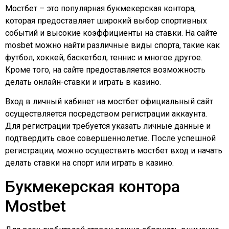
Мостбет – это популярная букмекерская контора,
которая предоставляет широкий выбор спортивных
событий и высокие коэффициенты на ставки. На сайте
mosbet можно найти различные виды спорта, такие как
футбол, хоккей, баскетбол, теннис и многое другое.
Кроме того, на сайте предоставляется возможность
делать онлайн-ставки и играть в казино.
Вход в личный кабинет на мостбет официальный сайт
осуществляется посредством регистрации аккаунта.
Для регистрации требуется указать личные данные и
подтвердить свое совершеннолетие. После успешной
регистрации, можно осуществить мостбет вход и начать
делать ставки на спорт или играть в казино.
Букмекерская контора
Mostbet