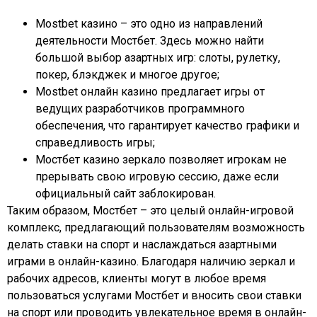
Mostbet казино – это одно из направлений
деятельности Мостбет. Здесь можно найти
большой выбор азартных игр: слоты, рулетку,
покер, блэкджек и многое другое;
Mostbet онлайн казино предлагает игры от
ведущих разработчиков программного
обеспечения, что гарантирует качество графики и
справедливость игры;
Мостбет казино зеркало позволяет игрокам не
прерывать свою игровую сессию, даже если
официальный сайт заблокирован.
Таким образом, Мостбет – это целый онлайн-игровой
комплекс, предлагающий пользователям возможность
делать ставки на спорт и наслаждаться азартными
играми в онлайн-казино. Благодаря наличию зеркал и
рабочих адресов, клиенты могут в любое время
пользоваться услугами Мостбет и вносить свои ставки
на спорт или проводить увлекательное время в онлайн-