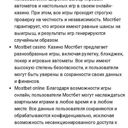
автоматов и настольных игр в своем онлайн-
казино. При этом, все игры проходят строгую
проверку на честность и независимость. Мостбет
гарантирует, что игроки имеют равные шансы на
выигрыш, и результаты игр генерируются
случайным образом.
Mostbet casino: Казино Мостбет предлагает
разнообразные игры, включая рулетку, блэкджек,
покер и игровые автоматы. Все игры имеют
высокую степень безопасности, и пользователи
могут быть уверены в сохранности своих данных
и финансов.
Mostbet online: Благодаря возможности игры
онлайн, пользователи Мостбет могут наслаждаться
азартными играми в любое время и в любом
месте. Все данные пользователя сохраняются и
обрабатываются конфиденциально, исключая
возможность несанкционированного доступа к