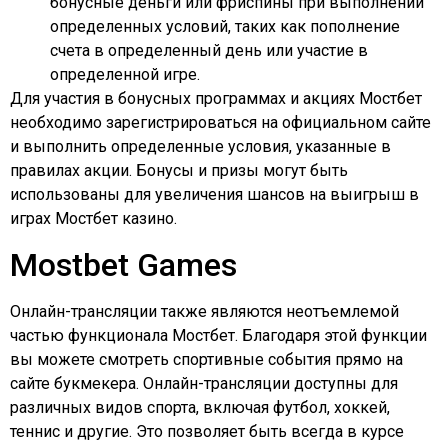
бонусные деньги или фриспины при выполнении
определенных условий, таких как пополнение
счета в определенный день или участие в
определенной игре.
Для участия в бонусных программах и акциях Мостбет
необходимо зарегистрироваться на официальном сайте
и выполнить определенные условия, указанные в
правилах акции. Бонусы и призы могут быть
использованы для увеличения шансов на выигрыш в
играх Мостбет казино.
Mostbet Games
Онлайн-трансляции также являются неотъемлемой
частью функционала Мостбет. Благодаря этой функции
вы можете смотреть спортивные события прямо на
сайте букмекера. Онлайн-трансляции доступны для
различных видов спорта, включая футбол, хоккей,
теннис и другие. Это позволяет быть всегда в курсе