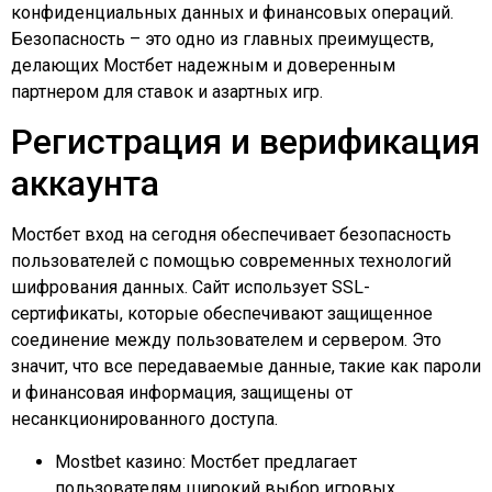
конфиденциальных данных и финансовых операций.
Безопасность – это одно из главных преимуществ,
делающих Мостбет надежным и доверенным
партнером для ставок и азартных игр.
Регистрация и верификация
аккаунта
Мостбет вход на сегодня обеспечивает безопасность
пользователей с помощью современных технологий
шифрования данных. Сайт использует SSL-
сертификаты, которые обеспечивают защищенное
соединение между пользователем и сервером. Это
значит, что все передаваемые данные, такие как пароли
и финансовая информация, защищены от
несанкционированного доступа.
Mostbet казино: Мостбет предлагает
пользователям широкий выбор игровых