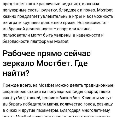
предлагает также различные виды игр, включая
популярные слоты, рулетку, блэкджек и покер. Mostbet
казино предлагает увлекательные игры и возможность
выиграть крупные денежные призы. Независимо от
выбранной деятельности – спорт или казино,
пользователи могут быть уверены в надежности и
безопасности платформы Mosbet.
Рабочее прямо сейчас
зеркало Мостбет. Где
найти?
Прежде всего, на Mostbet можно делать традиционные
спортивные ставки на популярные виды спорта, такие
как футбол, хоккей, теннис и баскетбол. Клиенты могут
выбирать победителя матча, количество голов, разницу
в очках и другие параметры. Благодаря многолетнему
опыту Mostbet знает, что спорт – это не только исходы