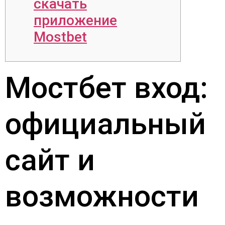
скачать
приложение
Mostbet
Мостбет вход:
официальный
сайт и
возможности