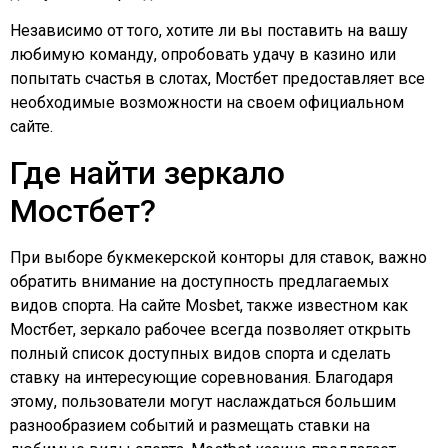
Независимо от того, хотите ли вы поставить на вашу
любимую команду, опробовать удачу в казино или
попытать счастья в слотах, Мостбет предоставляет все
необходимые возможности на своем официальном
сайте.
Где найти зеркало
Мостбет?
При выборе букмекерской конторы для ставок, важно
обратить внимание на доступность предлагаемых
видов спорта. На сайте Mosbet, также известном как
Мостбет, зеркало рабочее всегда позволяет открыть
полный список доступных видов спорта и сделать
ставку на интересующие соревнования. Благодаря
этому, пользователи могут наслаждаться большим
разнообразием событий и размещать ставки на