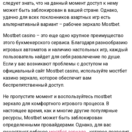
следует знать, что на данный момент доступ к нему
может быть заблокирован в вашей стране. Однако,
удачно для всех поклонников азартных игр есть
альтернативный вариант – рабочее зеркало Mostbet.
Mostbet casino – это еще одно крупное преимущество
этого букмекерского сервиса. Благодаря разнообразию
игровых автоматов и наличию настольных игр, каждый
пользователь найдет для себя развлечение по душе.
Если у вас возникают проблемы с доступом на
официальный сайт Mostbet casino, используйте мостбет
казино зеркало, которое обеспечит вам
беспрепятственный доступ.
Не пропустите момент и воспользуйтесь mostbet
зеркало для комфортного игрового процесса. В
настоящее время, как и многие другие популярные
ресурсы, Mostbet может быть заблокирован
определенными провайдерами. Однако, для вас
существует рабочее
мостбет зеркало
, которое позволит