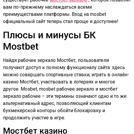
вам по-прежнему наслаждаться всеми
преимуществами платформы. Вход на mosbet
официальный сайт теперь стал проще и доступнее!
Плюсы и минусы БК
Mostbet
Найдя рабочее зеркало Мостбет, пользователи
получают доступ к полному функционалу сайта: здесь
можно совершать спортивные ставки, играть в онлайн-
казино Мостбет, участвовать в лотереях и многое
другое. Mosbet, mosbet рабочее зеркало и мостбет
зеркало рабочее – эти термины означают одно и то же:
альтернативный адрес, позволяющий клиентам
букмекерской конторы обойти блокировку и
продолжить участие в игре.
Мостбет казино