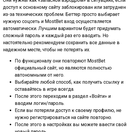
Они нужны как «запасной аэродром» в ситуациях, если
доступ к основному сайту заблокирован или затруднен
из-за технических проблем. Беттер просто выбирает
нужную соцсеть и MostBet вход осуществляется
автоматически. Лучшим вариантом будет придумать
сложный пароль и каждый раз его вводить. Но
настоятельно рекомендуем сохранить все данные в
надежном месте, чтобы не потерять их.
По функционалу они повторяют MostBet
официальный сайт, но являются полностью
автономными от него.
Выбирайте любой способ, как получить ссылку и
оставайтесь в игре всегда.
После этого переходим в раздел «Войти» и
вводим логин/пароль.
Если вы потеряли доступ к своему профилю, не
нужно регистрироваться на сайте повторно.
После этого в настройках вы можете ввести свой
новый пароль.