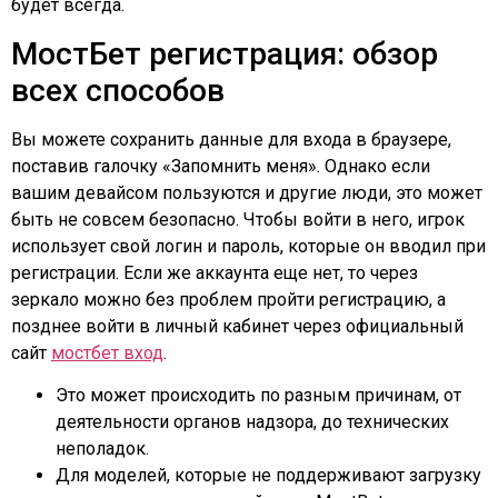
будет всегда.
МостБет регистрация: обзор
всех способов
Вы можете сохранить данные для входа в браузере,
поставив галочку «Запомнить меня». Однако если
вашим девайсом пользуются и другие люди, это может
быть не совсем безопасно. Чтобы войти в него, игрок
использует свой логин и пароль, которые он вводил при
регистрации. Если же аккаунта еще нет, то через
зеркало можно без проблем пройти регистрацию, а
позднее войти в личный кабинет через официальный
сайт
мостбет вход
.
Это может происходить по разным причинам, от
деятельности органов надзора, до технических
неполадок.
Для моделей, которые не поддерживают загрузку