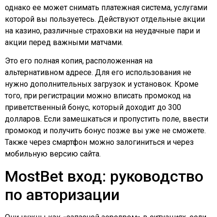
однако ее может снимать платежная система, услугами
которой вы пользуетесь. Действуют отдельные акции
на казино, различные страховки на неудачные пари и
акции перед важными матчами.
Это его полная копия, расположенная на
альтернативном адресе. Для его использования не
нужно дополнительных загрузок и установок. Кроме
того, при регистрации можно вписать промокод на
приветственный бонус, который доходит до 300
долларов. Если замешкаться и пропустить поле, ввести
промокод и получить бонус позже вы уже не сможете.
Также через смартфон можно залогиниться и через
мобильную версию сайта.
MostBet вход: руководство
по авторизации