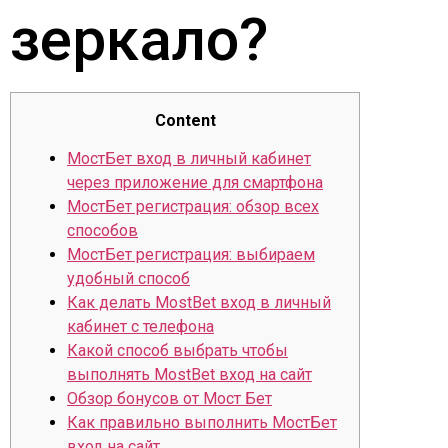
зеркало?
Content
МостБет вход в личный кабинет
через приложение для смартфона
МостБет регистрация: обзор всех
способов
МостБет регистрация: выбираем
удобный способ
Как делать MostBet вход в личный
кабинет с телефона
Какой способ выбрать чтобы
выполнять MostBet вход на сайт
Обзор бонусов от Мост Бет
Как правильно выполнить МостБет
вход на сайт