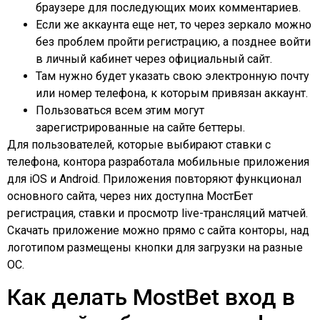
браузере для последующих моих комментариев.
Если же аккаунта еще нет, то через зеркало можно
без проблем пройти регистрацию, а позднее войти
в личный кабинет через официальный сайт.
Там нужно будет указать свою электронную почту
или номер телефона, к которым привязан аккаунт.
Пользоваться всем этим могут
зарегистрированные на сайте беттеры.
Для пользователей, которые выбирают ставки с
телефона, контора разработала мобильные приложения
для iOS и Android. Приложения повторяют функционал
основного сайта, через них доступна МостБет
регистрация, ставки и просмотр live-трансляций матчей.
Скачать приложение можно прямо с сайта конторы, над
логотипом размещены кнопки для загрузки на разные
ОС.
Как делать MostBet вход в