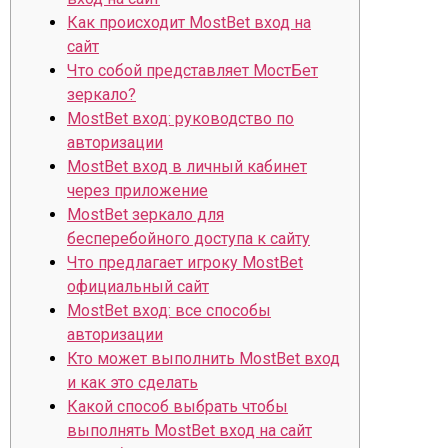
Как происходит MostBet вход на
сайт
Что собой представляет МостБет
зеркало?
MostBet вход: руководство по
авторизации
MostBet вход в личный кабинет
через приложение
MostBet зеркало для
бесперебойного доступа к сайту
Что предлагает игроку MostBet
официальный сайт
MostBet вход: все способы
авторизации
Кто может выполнить MostBet вход
и как это сделать
Какой способ выбрать чтобы
выполнять MostBet вход на сайт