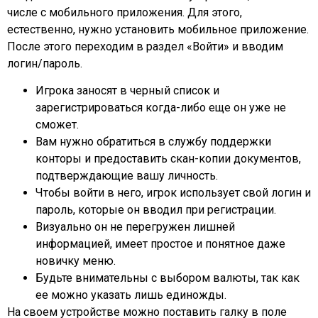
числе с мобильного приложения. Для этого,
естественно, нужно установить мобильное приложение.
После этого переходим в раздел «Войти» и вводим
логин/пароль.
Игрока заносят в черный список и
зарегистрироваться когда-либо еще он уже не
сможет.
Вам нужно обратиться в службу поддержки
конторы и предоставить скан-копии документов,
подтверждающие вашу личность.
Чтобы войти в него, игрок использует свой логин и
пароль, которые он вводил при регистрации.
Визуально он не перегружен лишней
информацией, имеет простое и понятное даже
новичку меню.
Будьте внимательны с выбором валюты, так как
ее можно указать лишь единожды.
На своем устройстве можно поставить галку в поле