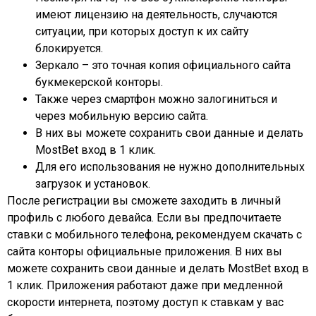
имеют лицензию на деятельность, случаются
ситуации, при которых доступ к их сайту
блокируется.
Зеркало – это точная копия официального сайта
букмекерской конторы.
Также через смартфон можно залогиниться и
через мобильную версию сайта.
В них вы можете сохранить свои данные и делать
MostBet вход в 1 клик.
Для его использования не нужно дополнительных
загрузок и установок.
После регистрации вы сможете заходить в личный
профиль с любого девайса. Если вы предпочитаете
ставки с мобильного телефона, рекомендуем скачать с
сайта конторы официальные приложения. В них вы
можете сохранить свои данные и делать MostBet вход в
1 клик. Приложения работают даже при медленной
скорости интернета, поэтому доступ к ставкам у вас