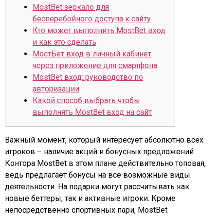
MostBet зеркало для
бесперебойного доступа к сайту
Кто может выполнить MostBet вход
и как это сделать
МостБет вход в личный кабинет
через приложение для смартфона
MostBet вход: руководство по
авторизации
Какой способ выбрать чтобы
выполнять MostBet вход на сайт
Важный момент, который интересует абсолютно всех
игроков – наличие акций и бонусных предложений.
Контора MostBet в этом плане действительно топовая,
ведь предлагает бонусы на все возможные виды
деятельности. На подарки могут рассчитывать как
новые беттеры, так и активные игроки. Кроме
непосредственно спортивных пари, MostBet